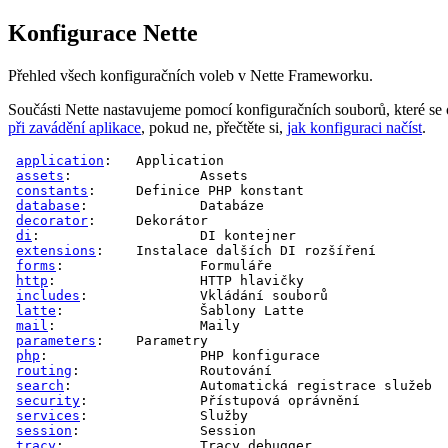
Konfigurace Nette
Přehled všech konfiguračních voleb v Nette Frameworku.
Součásti Nette nastavujeme pomocí konfiguračních souborů, které se 
při zavádění aplikace
, pokud ne, přečtěte si,
jak konfiguraci načíst
.
application
: 	
Application
assets
: 		
Assets
constants
: 	
Definice PHP konstant
database
: 		
Databáze
decorator
: 	
Dekorátor
di
: 			
DI kontejner
extensions
: 	
Instalace dalších DI rozšíření
forms
: 		
Formuláře
http
: 			
HTTP hlavičky
includes
: 		
Vkládání souborů
latte
: 		
Šablony Latte
mail
: 			
Maily
parameters
: 	
Parametry
php
: 			
PHP konfigurace
routing
: 		
Routování
search
: 		
Automatická registrace služeb
security
: 		
Přístupová oprávnění
services
: 		
Služby
session
: 		
Session
tracy
: 		
Tracy debugger