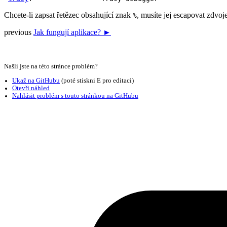
Chcete-li zapsat řetězec obsahující znak
, musíte jej escapovat zdvo
%
previous
Jak fungují aplikace? ►
Našli jste na této stránce problém?
Ukaž na GitHubu
(poté stiskni E pro editaci)
Otevři náhled
Nahlásit problém s touto stránkou na GitHubu