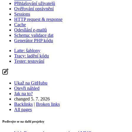
Přihlašování uživatelů
Ověřování oprávnění
Sessions
HTTP request & response
Cache
Odesílání e-mailů
Schema: validace dat
Generátor PHP kódu
Latte: šablony
Tracy: ladění kódu
Tester: testování
Ukaž na GitHubu
Otevři náhled
Jak na to?
changed 5. 7. 2026
Backlinks
|
Broken links
All pages
Podívejte se na další projekty