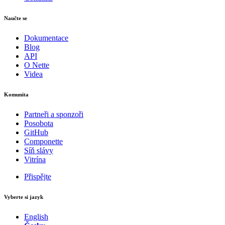
Naučte se
Dokumentace
Blog
API
O Nette
Videa
Komunita
Partneři a sponzoři
Posobota
GitHub
Componette
Síň slávy
Vitrína
Přispějte
Vyberte si jazyk
English