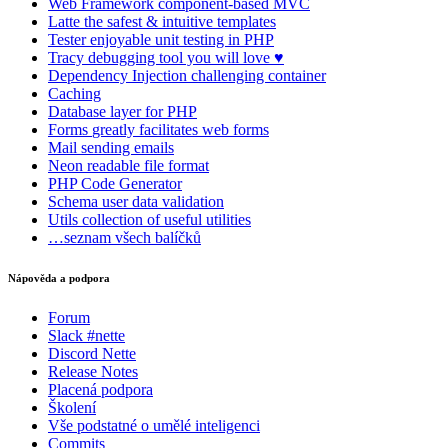
Web Framework
component-based MVC
Latte
the safest & intuitive templates
Tester
enjoyable unit testing in PHP
Tracy
debugging tool you will love ♥
Dependency Injection
challenging container
Caching
Database
layer for PHP
Forms
greatly facilitates web forms
Mail
sending emails
Neon
readable file format
PHP Code Generator
Schema
user data validation
Utils
collection of useful utilities
…seznam všech balíčků
Nápověda a podpora
Forum
Slack #nette
Discord Nette
Release Notes
Placená podpora
Školení
Vše podstatné o umělé inteligenci
Commits