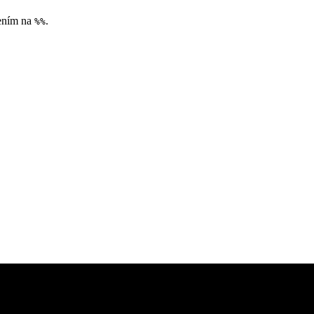
jením na
.
%%