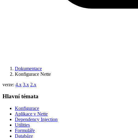
Dokumentace
Konfigurace Nette
verze:
4.x
3.x
2.x
Hlavní témata
Konfigurace
Aplikace v Nette
Dependency Injection
Utilities
Formuláře
Databáze