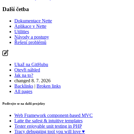
Další četba
Dokumentace Nette
Aplikace v Nette
Utilities
Návody a postupy
Řešení problémů
Ukaž na GitHubu
Otevři náhled
Jak na to?
changed 8. 7. 2026
Backlinks
|
Broken links
All pages
Podívejte se na další projekty
Web Framework
component-based MVC
Latte
the safest & intuitive templates
Tester
enjoyable unit testing in PHP
Tracy
debugging tool you will love ♥