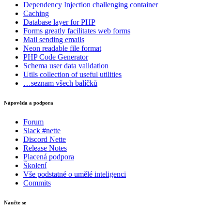
Dependency Injection
challenging container
Caching
Database
layer for PHP
Forms
greatly facilitates web forms
Mail
sending emails
Neon
readable file format
PHP Code Generator
Schema
user data validation
Utils
collection of useful utilities
…seznam všech balíčků
Nápověda a podpora
Forum
Slack #nette
Discord Nette
Release Notes
Placená podpora
Školení
Vše podstatné o umělé inteligenci
Commits
Naučte se