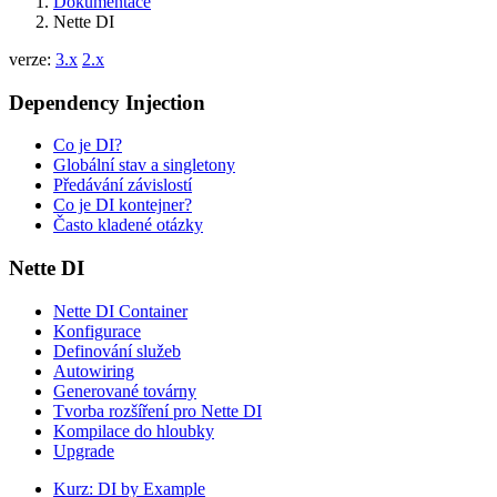
Dokumentace
Nette DI
verze:
3.x
2.x
Dependency Injection
Co je DI?
Globální stav a singletony
Předávání závislostí
Co je DI kontejner?
Často kladené otázky
Nette DI
Nette DI Container
Konfigurace
Definování služeb
Autowiring
Generované továrny
Tvorba rozšíření pro Nette DI
Kompilace do hloubky
Upgrade
Kurz: DI by Example