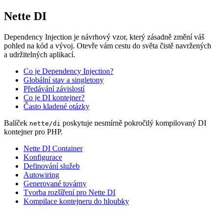
Nette DI
Dependency Injection je návrhový vzor, který zásadně změní váš
pohled na kód a vývoj. Otevře vám cestu do světa čistě navržených
a udržitelných aplikací.
Co je Dependency Injection?
Globální stav a singletony
Předávání závislostí
Co je DI kontejner?
Často kladené otázky
Balíček
poskytuje nesmírně pokročilý kompilovaný DI
nette/di
kontejner pro PHP.
Nette DI Container
Konfigurace
Definování služeb
Autowiring
Generované továrny
Tvorba rozšíření pro Nette DI
Kompilace kontejneru do hloubky