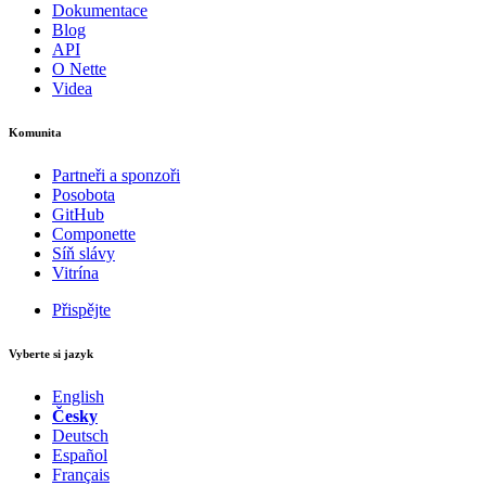
Dokumentace
Blog
API
O Nette
Videa
Komunita
Partneři a sponzoři
Posobota
GitHub
Componette
Síň slávy
Vitrína
Přispějte
Vyberte si jazyk
English
Česky
Deutsch
Español
Français