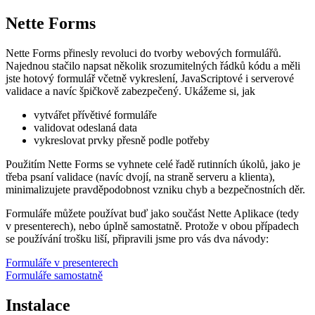
Nette Forms
Nette Forms přinesly revoluci do tvorby webových formulářů.
Najednou stačilo napsat několik srozumitelných řádků kódu a měli
jste hotový formulář včetně vykreslení, JavaScriptové i serverové
validace a navíc špičkově zabezpečený. Ukážeme si, jak
vytvářet přívětivé formuláře
validovat odeslaná data
vykreslovat prvky přesně podle potřeby
Použitím Nette Forms se vyhnete celé řadě rutinních úkolů, jako je
třeba psaní validace (navíc dvojí, na straně serveru a klienta),
minimalizujete pravděpodobnost vzniku chyb a bezpečnostních děr.
Formuláře můžete používat buď jako součást Nette Aplikace (tedy
v presenterech), nebo úplně samostatně. Protože v obou případech
se používání trošku liší, připravili jsme pro vás dva návody:
Formuláře v presenterech
Formuláře samostatně
Instalace