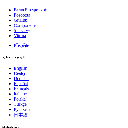
Partneři a sponzoři
Posobota
GitHub
Componette
Síň slávy
Vitrína
Přispějte
Vyberte si jazyk
English
Česky
Deutsch
Español
Français
Italiano
Polska
Türkçe
Русский
日本語
Sledujte nás