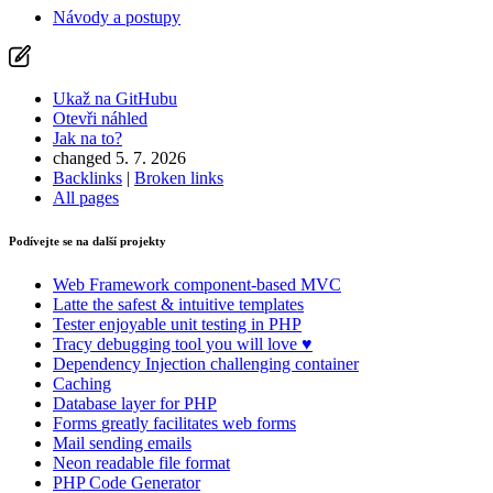
Návody a postupy
Ukaž na GitHubu
Otevři náhled
Jak na to?
changed 5. 7. 2026
Backlinks
|
Broken links
All pages
Podívejte se na další projekty
Web Framework
component-based MVC
Latte
the safest & intuitive templates
Tester
enjoyable unit testing in PHP
Tracy
debugging tool you will love ♥
Dependency Injection
challenging container
Caching
Database
layer for PHP
Forms
greatly facilitates web forms
Mail
sending emails
Neon
readable file format
PHP Code Generator