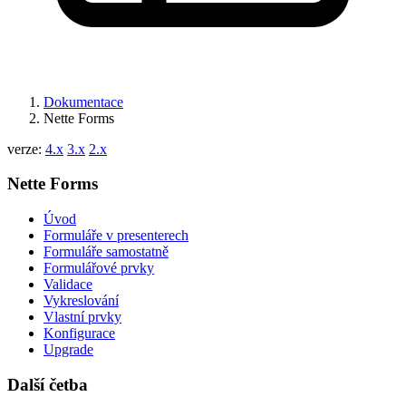
Dokumentace
Nette Forms
verze:
4.x
3.x
2.x
Nette Forms
Úvod
Formuláře v presenterech
Formuláře samostatně
Formulářové prvky
Validace
Vykreslování
Vlastní prvky
Konfigurace
Upgrade
Další četba