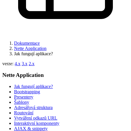
Dokumentace
Nette Application
Jak fungují aplikace?
verze:
4.x
3.x
2.x
Nette Application
Jak fungují aplikace?
Bootstrapping
Presentery
Šablony
Adresářová struktura
Routování
Vytváření odkazů URL
Interaktivní komponenty
AJAX & snippety