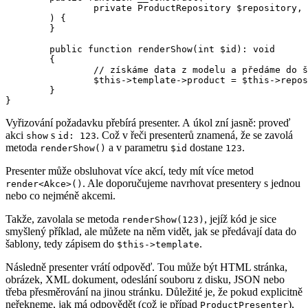
		private ProductRepository $repository,

	) {

	}

	public function renderShow(int $id): void

	{

		// získáme data z modelu a předáme do šablony

		$this->template->product = $this->repository->getProduct($id);

	}

Vyřizování požadavku přebírá presenter. A úkol zní jasně: proveď
akci
s
. Což v řeči presenterů znamená, že se zavolá
show
id: 123
metoda
a v parametru
dostane
.
renderShow()
$id
123
Presenter může obsluhovat více akcí, tedy mít více metod
. Ale doporučujeme navrhovat presentery s jednou
render<Akce>()
nebo co nejméně akcemi.
Takže, zavolala se metoda
, jejíž kód je sice
renderShow(123)
smyšlený příklad, ale můžete na něm vidět, jak se předávají data do
šablony, tedy zápisem do
.
$this->template
Následně presenter vrátí odpověď. Tou může být HTML stránka,
obrázek, XML dokument, odeslání souboru z disku, JSON nebo
třeba přesměrování na jinou stránku. Důležité je, že pokud explicitně
neřekneme, jak má odpovědět (což je případ
),
ProductPresenter