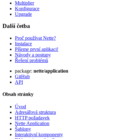
Multiplier
Konfigurace
Upgrade
Další četba
Proč používat Nette?
Instalace
Píšeme první aplikaci!
Návody a postupy
Řešení problémů
package:
nette/application
GitHub
API
Obsah stránky
Úvod
Adresářová struktura
HTTP požadavek
Nette Application
Šablony
Interaktivní komponenty