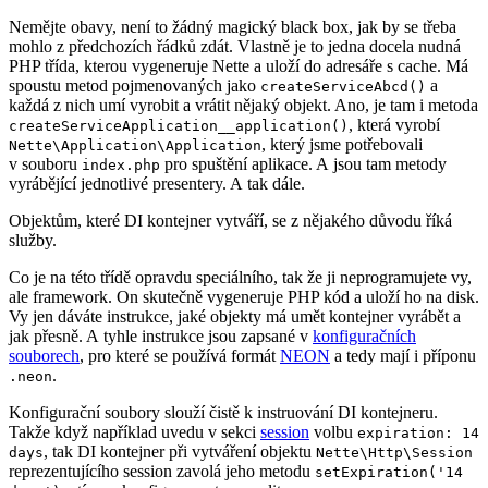
Nemějte obavy, není to žádný magický black box, jak by se třeba
mohlo z předchozích řádků zdát. Vlastně je to jedna docela nudná
PHP třída, kterou vygeneruje Nette a uloží do adresáře s cache. Má
spoustu metod pojmenovaných jako
a
createServiceAbcd()
každá z nich umí vyrobit a vrátit nějaký objekt. Ano, je tam i metoda
, která vyrobí
createServiceApplication__application()
, který jsme potřebovali
Nette\Application\Application
v souboru
pro spuštění aplikace. A jsou tam metody
index.php
vyrábějící jednotlivé presentery. A tak dále.
Objektům, které DI kontejner vytváří, se z nějakého důvodu říká
služby.
Co je na této třídě opravdu speciálního, tak že ji neprogramujete vy,
ale framework. On skutečně vygeneruje PHP kód a uloží ho na disk.
Vy jen dáváte instrukce, jaké objekty má umět kontejner vyrábět a
jak přesně. A tyhle instrukce jsou zapsané v
konfiguračních
souborech
, pro které se používá formát
NEON
a tedy mají i příponu
.
.neon
Konfigurační soubory slouží čistě k instruování DI kontejneru.
Takže když například uvedu v sekci
session
volbu
expiration: 14
, tak DI kontejner při vytváření objektu
days
Nette\Http\Session
reprezentujícího session zavolá jeho metodu
setExpiration('14