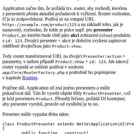
Application začne tím, že požádá tzv. router, aby rozhodl, kterému
z presenterů předat aktuální požadavek k vyřízení. Router rozhodne,
čí je to zodpovědnost. Podívá se na vstupní URL
a na základě toho, jak je
https://example.com/product/123
nastavený, rozhodne, že tohle je práce např. pro
presenter
, po kterém bude chtít jako
akci
zobrazení (
) produktu
Product
show
s
. Dvojici presenter + akce je dobrým zvykem zapisovat
id: 123
oddělené dvojtečkou jako
.
Product:show
Tedy router transformoval URL na dvojici
+
Presenter:action
parametry, v našem případě
+
. Jak takový
Product:show
id: 123
router vypadá se můžete podívat v souboru
a podrobně ho popisujeme
app/Core/RouterFactory.php
v kapitole
Routing
.
Pojďme dál. Application už zná jméno presenteru a může
pokračovat dál. Tím že vyrobí objekt třídy
, což
ProductPresenter
je kód presenteru
. Přesněji řečeno, požádá DI kontejner,
Product
aby presenter vyrobil, protože od vyrábění je tu on.
Presenter může vypadat třeba takto:
class ProductPresenter extends Nette\Application\UI\Pre
{

	public function __construct(
