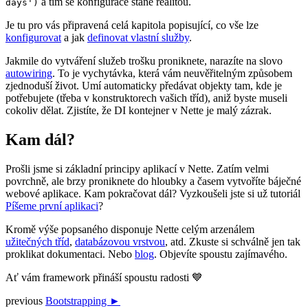
a tím se konfigurace stane realitou.
days')
Je tu pro vás připravená celá kapitola popisující, co vše lze
konfigurovat
a jak
definovat vlastní služby
.
Jakmile do vytváření služeb trošku proniknete, narazíte na slovo
autowiring
. To je vychytávka, která vám neuvěřitelným způsobem
zjednoduší život. Umí automaticky předávat objekty tam, kde je
potřebujete (třeba v konstruktorech vašich tříd), aniž byste museli
cokoliv dělat. Zjistíte, že DI kontejner v Nette je malý zázrak.
Kam dál?
Prošli jsme si základní principy aplikací v Nette. Zatím velmi
povrchně, ale brzy proniknete do hloubky a časem vytvoříte báječné
webové aplikace. Kam pokračovat dál? Vyzkoušeli jste si už tutoriál
Píšeme první aplikaci
?
Kromě výše popsaného disponuje Nette celým arzenálem
užitečných tříd
,
databázovou vrstvou
, atd. Zkuste si schválně jen tak
proklikat dokumentaci. Nebo
blog
. Objevíte spoustu zajímavého.
Ať vám framework přináší spoustu radosti 💙
previous
Bootstrapping ►