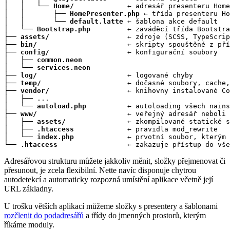
│   │   └── 
Home/
             ← adresář presenteru Home

│   │       ├── 
HomePresenter.php
 ← třída presenteru Ho
│   │       └── 
default.latte
 ← šablona akce default

│   └── 
Bootstrap.php
         ← zaváděcí třída Bootstra
├── 
assets/
                   ← zdroje (SCSS, TypeScrip
├── 
bin/
                      ← skripty spouštěné z pří
├── 
config/
                   ← konfigurační soubory

│   ├── 
common.neon
│   └── 
services.neon
├── 
log/
                      ← logované chyby

├── 
temp/
                     ← dočasné soubory, cache,
├── 
vendor/
                   ← knihovny instalované Co
│   ├── ...

│   └── 
autoload.php
          ← autoloading všech nains
├── 
www/
                      ← veřejný adresář neboli 
│   ├── 
assets/
               ← zkompilované statické s
│   ├── 
.htaccess
             ← pravidla mod_rewrite

│   └── 
index.php
             ← prvotní soubor, kterým 
└── 
.htaccess
                 ← zakazuje přístup do vše
Adresářovou strukturu můžete jakkoliv měnit, složky přejmenovat či
přesunout, je zcela flexibilní. Nette navíc disponuje chytrou
autodetekcí a automaticky rozpozná umístění aplikace včetně její
URL základny.
U trošku větších aplikací můžeme složky s presentery a šablonami
rozčlenit do podadresářů
a třídy do jmenných prostorů, kterým
říkáme moduly.