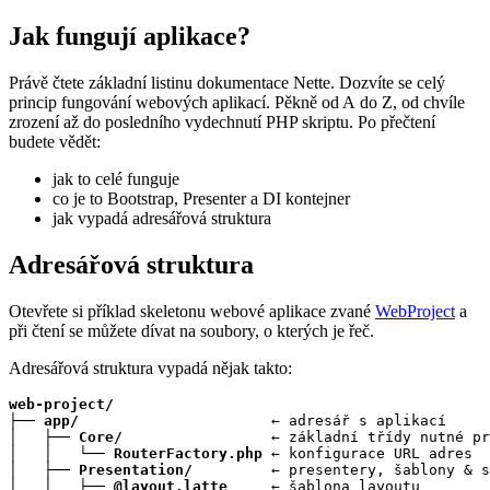
Jak fungují aplikace?
Právě čtete základní listinu dokumentace Nette. Dozvíte se celý
princip fungování webových aplikací. Pěkně od A do Z, od chvíle
zrození až do posledního vydechnutí PHP skriptu. Po přečtení
budete vědět:
jak to celé funguje
co je to Bootstrap, Presenter a DI kontejner
jak vypadá adresářová struktura
Adresářová struktura
Otevřete si příklad skeletonu webové aplikace zvané
WebProject
a
při čtení se můžete dívat na soubory, o kterých je řeč.
Adresářová struktura vypadá nějak takto:
web-project/
├── 
app/
                      ← adresář s aplikací

│   ├── 
Core/
                 ← základní třídy nutné pr
│   │   └── 
RouterFactory.php
 ← konfigurace URL adres

│   ├── 
Presentation/
         ← presentery, šablony & s
│   │   ├── 
@layout.latte
     ← šablona layoutu
