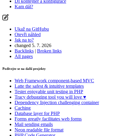
DI kontejner a konfigurace
Kam dál?
Ukaž na GitHubu
Otevři náhled
Jak na to?
changed 5. 7. 2026
Backlinks
|
Broken links
Našli jste na této stránce problém?
All pages
Ukaž na GitHubu
(poté stiskni E pro editaci)
Podívejte se na další projekty
Otevři náhled
Nahlásit problém s touto stránkou na GitHubu
Web Framework
component-based MVC
Latte
the safest & intuitive templates
Tester
enjoyable unit testing in PHP
Tracy
debugging tool you will love ♥
Dependency Injection
challenging container
Caching
Database
layer for PHP
Forms
greatly facilitates web forms
Mail
sending emails
Neon
readable file format
PHP Code Generator