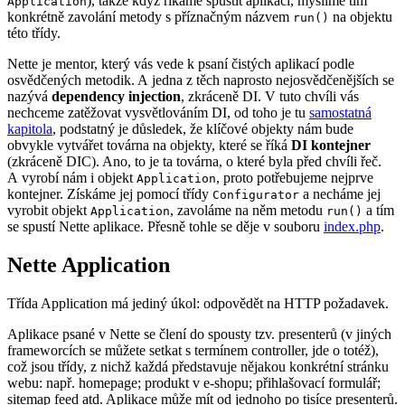
), takže když říkáme spustit aplikaci, myslíme tím
Application
konkrétně zavolání metody s příznačným názvem
na objektu
run()
této třídy.
Nette je mentor, který vás vede k psaní čistých aplikací podle
osvědčených metodik. A jedna z těch naprosto nejosvědčenějších se
nazývá
dependency injection
, zkráceně DI. V tuto chvíli vás
nechceme zatěžovat vysvětlováním DI, od toho je tu
samostatná
kapitola
, podstatný je důsledek, že klíčové objekty nám bude
obvykle vytvářet továrna na objekty, které se říká
DI kontejner
(zkráceně DIC). Ano, to je ta továrna, o které byla před chvíli řeč.
A vyrobí nám i objekt
, proto potřebujeme nejprve
Application
kontejner. Získáme jej pomocí třídy
a necháme jej
Configurator
vyrobit objekt
, zavoláme na něm metodu
a tím
Application
run()
se spustí Nette aplikace. Přesně tohle se děje v souboru
index.php
.
Nette Application
Třída Application má jediný úkol: odpovědět na HTTP požadavek.
Aplikace psané v Nette se člení do spousty tzv. presenterů (v jiných
frameworcích se můžete setkat s termínem controller, jde o totéž),
což jsou třídy, z nichž každá představuje nějakou konkrétní stránku
webu: např. homepage; produkt v e-shopu; přihlašovací formulář;
sitemap feed atd. Aplikace může mít od jednoho po tisíce presenterů.