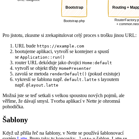
Pro jistotu, zkusme si zrekapitulovat celý proces s trošku jinou URL:
URL bude
https://example.com
bootujeme aplikaci, vytvoří se kontejner a spustí
se
Application::run()
router URL dekóduje jako dvojici
Home:default
vytvoří se objekt třídy
HomePresenter
zavolá se metoda
(pokud existuje)
renderDefault()
vykreslí se šablona např.
s layoutem
default.latte
např.
@layout.latte
Možná jste se teď setkali s velkou spoustou nových pojmů, ale
věříme, že dávají smysl. Tvorba aplikací v Nette je ohromná
pohodička.
Šablony
Když už přišla řeč na šablony, v Nette se používá šablonovací
systém
Latte
. Proto taky ty koncovky
u šablon. Latte se
.latte