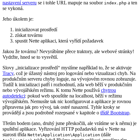
nastavení serveru
se i tohle URL mapuje na soubor
a ten
index.php
se vykoná.
Jeho úkolem je:
inicializovat prostředí
získat továrnu
spustit Nette aplikaci, která vyřídí požadavek
Jakou že továrnu? Nevyrábíme přece traktory, ale webové stránky!
Vydržte, hned se to vysvětlí.
Slovy „inicializace prostředí“ myslíme například to, že se aktivuje
Tracy
, což je úžasný nástroj pro logování nebo vizualizaci chyb. Na
produkčním serveru chyby loguje, na vývojovém rovnou zobrazuje.
Tudíž k inicializaci patří i rozhodnutí, zda web běží v produkčním
nebo vývojářském režimu. K tomu Nette používá
chytrou
autodetekci
: pokud web spouštíte na localhost, běží v režimu
vývojářském. Nemusíte tak nic konfigurovat a aplikace je rovnou
připravena jak pro vývoj, tak ostré nasazení. Tyhle kroky se
provádějí a jsou podrobně rozepsané v kapitole o
třídě Bootstrap
.
Třetím bodem (ano, druhý jsme přeskočili, ale vrátíme se k němu) je
spuštění aplikace. Vyřizování HTTP požadavků má v Nette na
starosti třída
(dále
Nette\Application\Application