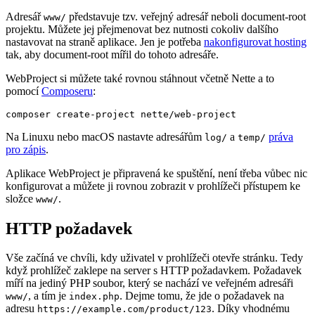
Adresář
představuje tzv. veřejný adresář neboli document-root
www/
projektu. Můžete jej přejmenovat bez nutnosti cokoliv dalšího
nastavovat na straně aplikace. Jen je potřeba
nakonfigurovat hosting
tak, aby document-root mířil do tohoto adresáře.
WebProject si můžete také rovnou stáhnout včetně Nette a to
pomocí
Composeru
:
Na Linuxu nebo macOS nastavte adresářům
a
práva
log/
temp/
pro zápis
.
Aplikace WebProject je připravená ke spuštění, není třeba vůbec nic
konfigurovat a můžete ji rovnou zobrazit v prohlížeči přístupem ke
složce
.
www/
HTTP požadavek
Vše začíná ve chvíli, kdy uživatel v prohlížeči otevře stránku. Tedy
když prohlížeč zaklepe na server s HTTP požadavkem. Požadavek
míří na jediný PHP soubor, který se nachází ve veřejném adresáři
, a tím je
. Dejme tomu, že jde o požadavek na
www/
index.php
adresu
. Díky vhodnému
https://example.com/product/123