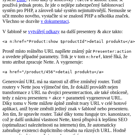
používá jednak proto, že jde o nejlépe zabezpečený šablonovací
systém pro PHP, a zároveň také systém nejintuitivnější. Nemusíte se
učit mnoho nového, vystačíte si se znalostí PHP a několika značek.
Všechno se dozvíte
v dokumentaci
.
V šabloně se
vytvářejí odkazy
na další presentery & akce takto:
Prostě místo reálného URL napíšete známý pár
Presenter:action
a uvedete případné parametry. Trik je v tom
, které říká, že
n:href
tento atribut zpracuje Nette. A vygeneruje:
Generování URL má na starosti už dříve zmíněný router. Totiž
routery v Nette jsou výjimečné tím, že dokáží provádět nejen
transformace z URL na dvojici presenter:action, ale také obráceně,
tedy z názvu presenteru + akce + parametrů vygenerovat URL.
Díky tomu v Nette můžete úplně změnit tvary URL v celé hotové
aplikaci, aniž byste změnili jediný znak v šabloně nebo presenteru.
Jen tím, že upravíte router. Také díky tomu funguje tzv. kanonizace,
což je další unikátní vlastnost Nette, která přispívá k lepšímu SEO
(optimalizaci nalezitelnosti na internetu) tím, že automaticky
zabraňuje existenci duplicitního obsahu na různých URL. Hodně