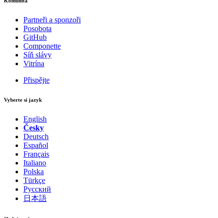
Komunita
Partneři a sponzoři
Posobota
GitHub
Componette
Síň slávy
Vitrína
Přispějte
Vyberte si jazyk
English
Česky
Deutsch
Español
Français
Italiano
Polska
Türkçe
Русский
日本語