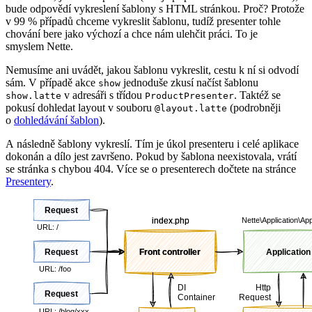
bude odpovědí vykreslení šablony s HTML stránkou. Proč? Protože
v 99 % případů chceme vykreslit šablonu, tudíž presenter tohle
chování bere jako výchozí a chce nám ulehčit práci. To je
smyslem Nette.
Nemusíme ani uvádět, jakou šablonu vykreslit, cestu k ní si odvodí
sám. V případě akce
jednoduše zkusí načíst šablonu
show
v adresáři s třídou
. Taktéž se
show.latte
ProductPresenter
pokusí dohledat layout v souboru
(podrobněji
@layout.latte
o
dohledávání šablon
).
A následně šablony vykreslí. Tím je úkol presenteru i celé aplikace
dokonán a dílo jest završeno. Pokud by šablona neexistovala, vrátí
se stránka s chybou 404. Více se o presenterech dočtete na stránce
Presentery
.