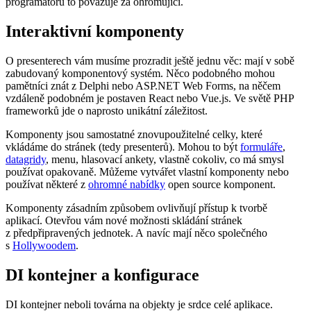
programátorů to považuje za ohromující.
Interaktivní komponenty
O presenterech vám musíme prozradit ještě jednu věc: mají v sobě
zabudovaný komponentový systém. Něco podobného mohou
pamětníci znát z Delphi nebo ASP.NET Web Forms, na něčem
vzdáleně podobném je postaven React nebo Vue.js. Ve světě PHP
frameworků jde o naprosto unikátní záležitost.
Komponenty jsou samostatné znovupoužitelné celky, které
vkládáme do stránek (tedy presenterů). Mohou to být
formuláře
,
datagridy
, menu, hlasovací ankety, vlastně cokoliv, co má smysl
používat opakovaně. Můžeme vytvářet vlastní komponenty nebo
používat některé z
ohromné nabídky
open source komponent.
Komponenty zásadním způsobem ovlivňují přístup k tvorbě
aplikací. Otevřou vám nové možnosti skládání stránek
z předpřipravených jednotek. A navíc mají něco společného
s
Hollywoodem
.
DI kontejner a konfigurace
DI kontejner neboli továrna na objekty je srdce celé aplikace.