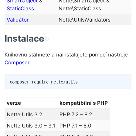
SmartObject
&
Nette\SmartObject &
StaticClass
Nette\StaticClass
Validátor
Nette\Utils\Validators
Instalace
Knihovnu stáhnete a nainstalujete pomocí nástroje
Composer
:
Copy
composer
verze
kompatibilní s PHP
Nette Utils 3.2
PHP 7.2 – 8.2
Nette Utils 3.0 – 3.1
PHP 7.1 – 8.0