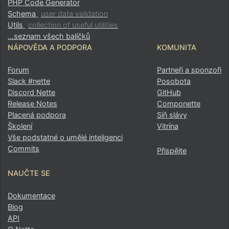
PHP Code Generator
Schema
user data validation
Utils
collection of useful utilities
…seznam všech balíčků
NÁPOVĚDA A PODPORA
KOMUNITA
Forum
Partneři a sponzoři
Slack #nette
Posobota
Discord Nette
GitHub
Release Notes
Componette
Placená podpora
Síň slávy
Školení
Vitrína
Vše podstatné o umělé inteligenci
Commits
Přispějte
NAUČTE SE
Dokumentace
Blog
API