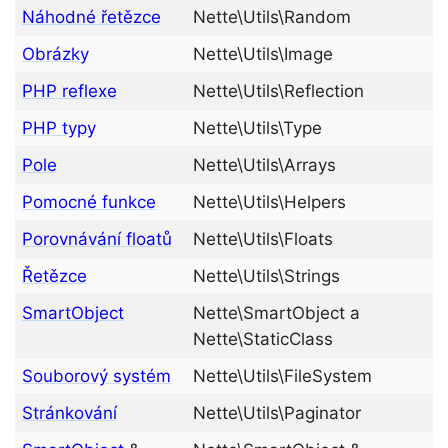
Náhodné řetězce
Nette\Utils\Random
Obrázky
Nette\Utils\Image
PHP reflexe
Nette\Utils\Reflection
PHP typy
Nette\Utils\Type
Pole
Nette\Utils\Arrays
Pomocné funkce
Nette\Utils\Helpers
Porovnávání floatů
Nette\Utils\Floats
Řetězce
Nette\Utils\Strings
SmartObject
Nette\SmartObject a
Nette\StaticClass
Souborový systém
Nette\Utils\FileSystem
Stránkování
Nette\Utils\Paginator