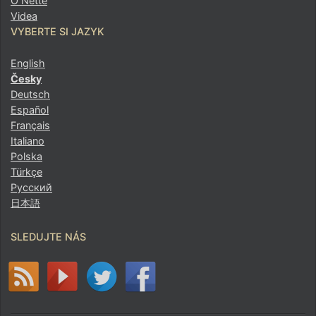
O Nette
Videa
VYBERTE SI JAZYK
English
Česky
Deutsch
Español
Français
Italiano
Polska
Türkçe
Русский
日本語
SLEDUJTE NÁS