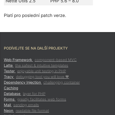
Nette Utils 2.5
PHP 5.6 – 8.0
Platí pro poslední patch verze.
PODÍVEJTE SE NA DALŠÍ PROJEKTY
Web Framework
component-based MVC
Latte
the safest & intuitive templates
Tester
enjoyable unit testing in PHP
Tracy
debugging tool you will love ♥
Dependency Injection
challenging container
Caching
Database
layer for PHP
Forms
greatly facilitates web forms
Mail
sending emails
Neon
readable file format