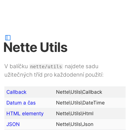
Nette Utils
V balíčku
najdete sadu
nette/utils
užitečných tříd pro každodenní použití:
Callback
Nette\Utils\Callback
Datum a čas
Nette\Utils\DateTime
HTML elementy
Nette\Utils\Html
JSON
Nette\Utils\Json