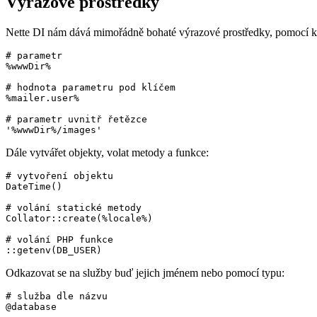
Výrazové prostředky
Nette DI nám dává mimořádně bohaté výrazové prostředky, pomocí k
# parametr

%wwwDir%

# hodnota parametru pod klíčem

%mailer.user%

# parametr uvnitř řetězce

Dále vytvářet objekty, volat metody a funkce:
# vytvoření objektu

DateTime()

# volání statické metody

Collator::create(%locale%)

# volání PHP funkce

Odkazovat se na služby buď jejich jménem nebo pomocí typu:
# služba dle názvu

@database
