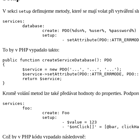
V sekci
definujeme metody, které se mají volat při vytváření sl
setup
services:

	database:

		create: PDO(%dsn%, %user%, %password%)

		setup:

To by v PHP vypadalo takto:
public function createServiceDatabase(): PDO

{

	$service = new PDO('...', '...', '...');

	$service->setAttribute(PDO::ATTR_ERRMODE, PDO::ERRMODE_EXCEPTION);

	return $service;

Kromě volání metod lze také předávat hodnoty do properties. Podporo
services:

	foo:

		create: Foo

		setup:

			- $value = 123

Což by v PHP kódu vypadalo následovně: