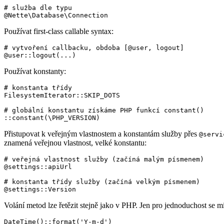
# služba dle typu

Používat first-class callable syntax:
# vytvoření callbacku, obdoba [@user, logout]

Používat konstanty:
# konstanta třídy

FilesystemIterator::SKIP_DOTS

# globální konstantu získáme PHP funkcí constant()

Přistupovat k veřejným vlastnostem a konstantám služby přes
@servi
znamená veřejnou vlastnost, velké konstantu:
# veřejná vlastnost služby (začíná malým písmenem)

@settings::apiUrl

# konstanta třídy služby (začíná velkým písmenem)

Volání metod lze řetězit stejně jako v PHP. Jen pro jednoduchost se m
DateTime()::format('Y-m-d')
