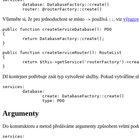
	database: DatabaseFactory::create()

Všimněte si, že pro jednoduchost se místo
používá
, viz
výrazov
->
::
public function createServiceDatabase(): PDO

{

	return DatabaseFactory::create();

}

public function createServiceRouter(): RouteList

{

	return $this->getService('routerFactory')->create();

DI kontejner potřebuje znát typ vytvořené služby. Pokud vytváříme s
services:

	database:

		create: DatabaseFactory::create()

Argumenty
Do konstruktoru a metod předáváme argumenty způsobem velmi po
services:
