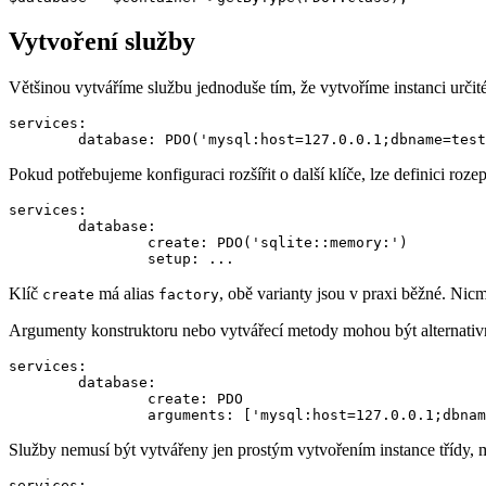
Vytvoření služby
Většinou vytváříme službu jednoduše tím, že vytvoříme instanci určité
services:

Pokud potřebujeme konfiguraci rozšířit o další klíče, lze definici roze
services:

	database:

		create: PDO('sqlite::memory:')

Klíč
má alias
, obě varianty jsou v praxi běžné. N
create
factory
Argumenty konstruktoru nebo vytvářecí metody mohou být alternativ
services:

	database:

		create: PDO

Služby nemusí být vytvářeny jen prostým vytvořením instance třídy, 
services:
