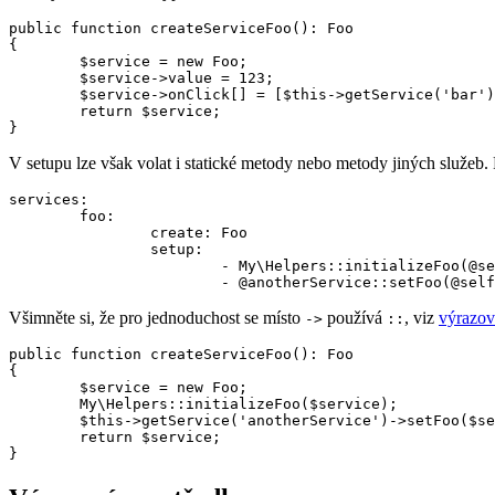
public function createServiceFoo(): Foo

{

	$service = new Foo;

	$service->value = 123;

	$service->onClick[] = [$this->getService('bar'), 'clickHandler'];

	return $service;

V setupu lze však volat i statické metody nebo metody jiných služeb.
services:

	foo:

		create: Foo

		setup:

			- My\Helpers::initializeFoo(@self)

Všimněte si, že pro jednoduchost se místo
používá
, viz
výrazov
->
::
public function createServiceFoo(): Foo

{

	$service = new Foo;

	My\Helpers::initializeFoo($service);

	$this->getService('anotherService')->setFoo($service);

	return $service;
