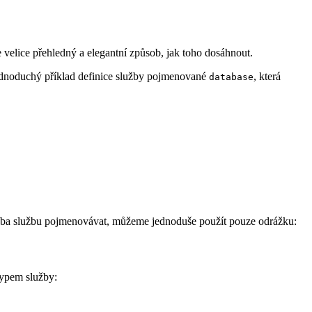
e velice přehledný a elegantní způsob, jak toho dosáhnout.
ednoduchý příklad definice služby pojmenované
, která
database
eba službu pojmenovávat, můžeme jednoduše použít pouze odrážku:
typem služby: