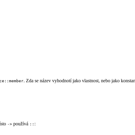
. Zda se název vyhodnotí jako vlastnost, nebo jako konsta
ce::member
ísto
používá
:
->
::