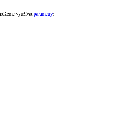
k můžeme využívat
parametry
: