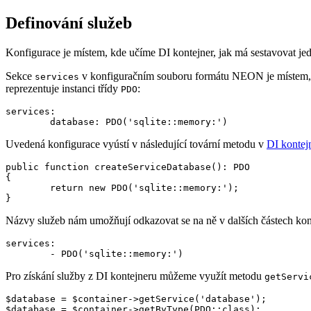
Definování služeb
Konfigurace je místem, kde učíme DI kontejner, jak má sestavovat jedn
Sekce
v konfiguračním souboru formátu NEON je místem, kd
services
reprezentuje instanci třídy
:
PDO
services:

Uvedená konfigurace vyústí v následující tovární metodu v
DI kontej
public function createServiceDatabase(): PDO

{

	return new PDO('sqlite::memory:');

Názvy služeb nám umožňují odkazovat se na ně v dalších částech kon
services:

Pro získání služby z DI kontejneru můžeme využít metodu
getServi
$database = $container->getService('database');
