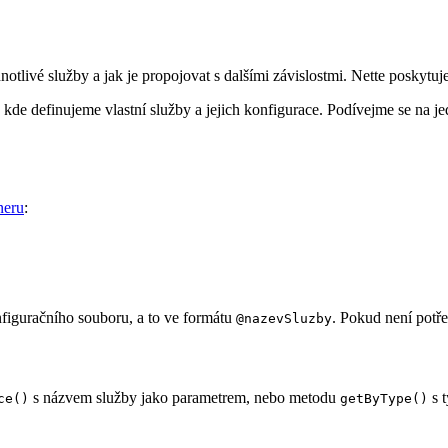
otlivé služby a jak je propojovat s dalšími závislostmi. Nette poskytuj
e definujeme vlastní služby a jejich konfigurace. Podívejme se na j
neru
:
figuračního souboru, a to ve formátu
. Pokud není potř
@nazevSluzby
s názvem služby jako parametrem, nebo metodu
s 
ce()
getByType()