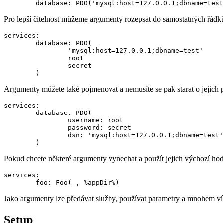
Pro lepší čitelnost můžeme argumenty rozepsat do samostatných řádků
services:

	database: PDO(

		'mysql:host=127.0.0.1;dbname=test'

		root

		secret

Argumenty můžete také pojmenovat a nemusíte se pak starat o jejich 
services:

	database: PDO(

		username: root

		password: secret

		dsn: 'mysql:host=127.0.0.1;dbname=test'

Pokud chcete některé argumenty vynechat a použít jejich výchozí ho
services:

Jako argumenty lze předávat služby, používat parametry a mnohem ví
Setup