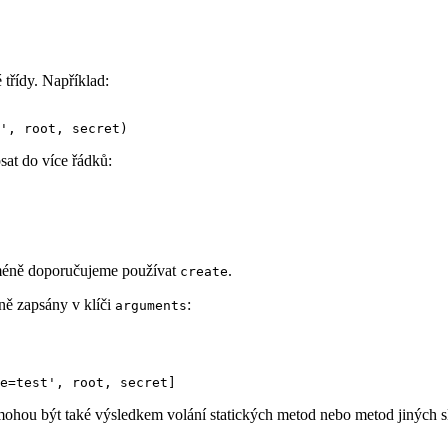
 třídy. Například:
psat do více řádků:
icméně doporučujeme používat
.
create
ně zapsány v klíči
:
arguments
mohou být také výsledkem volání statických metod nebo metod jiných s