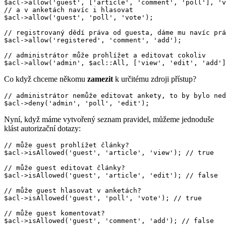
$acl->allow('guest', ['article', 'comment', 'poll'], 'v
// a v anketách navíc i hlasovat

$acl->allow('guest', 'poll', 'vote');

// registrovaný dědí práva od guesta, dáme mu navíc prá
$acl->allow('registered', 'comment', 'add');

// administrátor může prohlížet a editovat cokoliv

Co když chceme někomu
zamezit
k určitému zdroji přístup?
// administrátor nemůže editovat ankety, to by bylo ned
Nyní, když máme vytvořený seznam pravidel, můžeme jednoduše
klást autorizační dotazy:
// může guest prohlížet články?

$acl->isAllowed('guest', 'article', 'view'); // true

// může guest editovat články?

$acl->isAllowed('guest', 'article', 'edit'); // false

// může guest hlasovat v anketách?

$acl->isAllowed('guest', 'poll', 'vote'); // true

// může guest komentovat?
