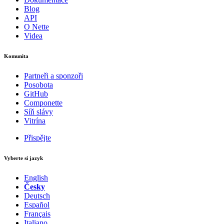
Blog
API
O Nette
Videa
Komunita
Partneři a sponzoři
Posobota
GitHub
Componette
Síň slávy
Vitrína
Přispějte
Vyberte si jazyk
English
Česky
Deutsch
Español
Français
Italiano