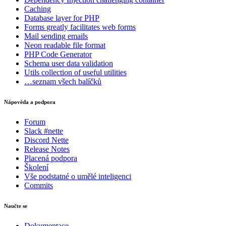
Caching
Database
layer for PHP
Našli jste na této stránce problém?
Forms
greatly facilitates web forms
Mail
sending emails
Ukaž na GitHubu
(poté stiskni E pro editaci)
Neon
readable file format
Otevři náhled
PHP Code Generator
Nahlásit problém s touto stránkou na GitHubu
Schema
user data validation
Utils
collection of useful utilities
…seznam všech balíčků
Nápověda a podpora
Forum
Slack #nette
Discord Nette
Release Notes
Placená podpora
Školení
Vše podstatné o umělé inteligenci
Commits
Naučte se
Dokumentace