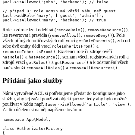
$acl->isAllowed('john', 'backend'); // false

// případ B: role admin má větší váhu než guest

$acl->addRole('mary', ['guest', 'admin']);

Role a zdroje lze i odebírat (
,
),
removeRole()
removeResource()
lze revertovat i pravidla (
,
). Pole
removeAllow()
removeDeny()
všech přímých rodičovských rolí vrací
, zda od
getRoleParents()
sebe dvě entity dědí vrací
a
roleInheritsFrom()
. Existenci role či zdroje ověří
resourceInheritsFrom()
a
, seznam všech registrovaných rolí a
hasRole()
hasResource()
zdrojů vrací
a
a k odstranění všech
getRoles()
getResources()
naráz slouží
a
.
removeAllRoles()
removeAllResources()
Přidání jako služby
Námi vytvořené ACL si potřebujeme předat do konfigurace jako
službu, aby jej začal používat objekt
, tedy aby bylo možné
$user
používat v kódu např.
.
$user->isAllowed('article', 'view')
Za tím účelem si na něj napíšeme továrnu:
namespace App\Model;

class AuthorizatorFactory

{
