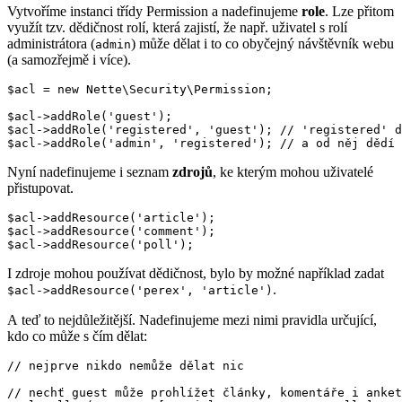
Vytvoříme instanci třídy Permission a nadefinujeme
role
. Lze přitom
využít tzv. dědičnost rolí, která zajistí, že např. uživatel s rolí
administrátora (
) může dělat i to co obyčejný návštěvník webu
admin
(a samozřejmě i více).
$acl = new Nette\Security\Permission;

$acl->addRole('guest');

$acl->addRole('registered', 'guest'); // 'registered' d
Nyní nadefinujeme i seznam
zdrojů
, ke kterým mohou uživatelé
přistupovat.
$acl->addResource('article');

$acl->addResource('comment');

I zdroje mohou používat dědičnost, bylo by možné například zadat
.
$acl->addResource('perex', 'article')
A teď to nejdůležitější. Nadefinujeme mezi nimi pravidla určující,
kdo co může s čím dělat:
// nejprve nikdo nemůže dělat nic

// nechť guest může prohlížet články, komentáře i anket