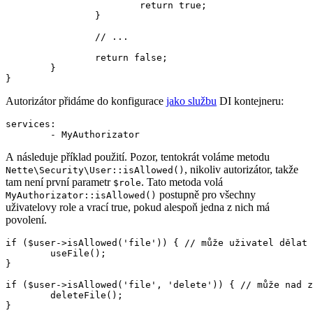
			return true;

		}

		// ...

		return false;

	}

Autorizátor přidáme do konfigurace
jako službu
DI kontejneru:
services:

A následuje příklad použití. Pozor, tentokrát voláme metodu
, nikoliv autorizátor, takže
Nette\Security\User::isAllowed()
tam není první parametr
. Tato metoda volá
$role
postupně pro všechny
MyAuthorizator::isAllowed()
uživatelovy role a vrací true, pokud alespoň jedna z nich má
povolení.
if ($user->isAllowed('file')) { // může uživatel dělat 
	useFile();

}

if ($user->isAllowed('file', 'delete')) { // může nad z
	deleteFile();
