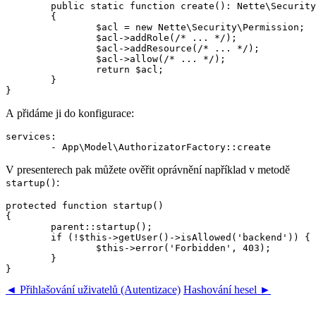
	public static function create(): Nette\Security\Permission

	{

		$acl = new Nette\Security\Permission;

		$acl->addRole(/* ... */);

		$acl->addResource(/* ... */);

		$acl->allow(/* ... */);

		return $acl;

	}

A přidáme ji do konfigurace:
services:

V presenterech pak můžete ověřit oprávnění například v metodě
:
startup()
protected function startup()

{

	parent::startup();

	if (!$this->getUser()->isAllowed('backend')) {

		$this->error('Forbidden', 403);

	}

◄ Přihlašování uživatelů (Autentizace)
Hashování hesel ►