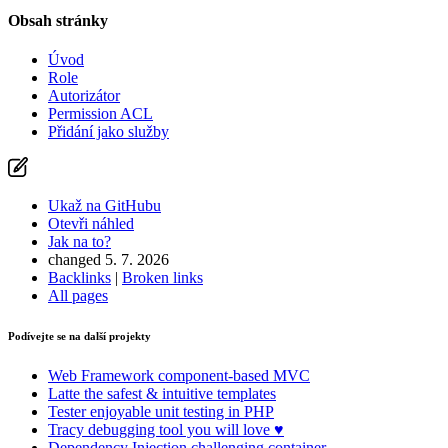
Obsah stránky
Úvod
Role
Autorizátor
Permission ACL
Přidání jako služby
Ukaž na GitHubu
Otevři náhled
Jak na to?
changed 5. 7. 2026
Backlinks
|
Broken links
All pages
Podívejte se na další projekty
Web Framework
component-based MVC
Latte
the safest & intuitive templates
Tester
enjoyable unit testing in PHP
Tracy
debugging tool you will love ♥
Dependency Injection
challenging container