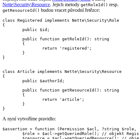
Nette\Security\Resource
. Jejich metody
resp.
getRoleId()
budou vracet původní řetězce:
getResourceId()
class Registered implements Nette\Security\Role

{

	public $id;

	public function getRoleId(): string

	{

		return 'registered';

	}

}

class Article implements Nette\Security\Resource

{

	public $authorId;

	public function getResourceId(): string

	{

		return 'article';

	}

A nyní vytvoříme pravidlo:
$assertion = function (Permission $acl, ?string $role, 
	$role = $acl->getQueriedRole(); // objekt Registered

	$resource = $acl->getQueriedResource(); // objekt Article
