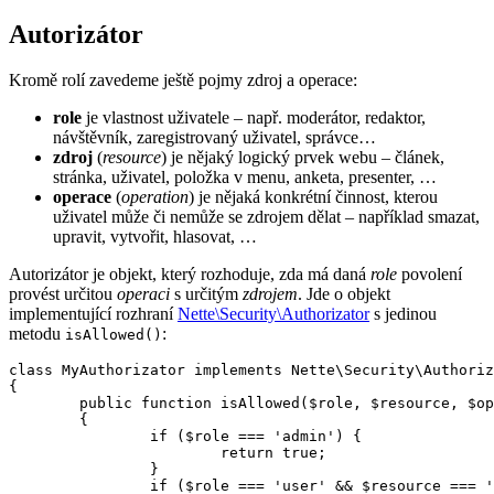
Autorizátor
Kromě rolí zavedeme ještě pojmy zdroj a operace:
role
je vlastnost uživatele – např. moderátor, redaktor,
návštěvník, zaregistrovaný uživatel, správce…
zdroj
(
resource
) je nějaký logický prvek webu – článek,
stránka, uživatel, položka v menu, anketa, presenter, …
operace
(
operation
) je nějaká konkrétní činnost, kterou
uživatel může či nemůže se zdrojem dělat – například smazat,
upravit, vytvořit, hlasovat, …
Autorizátor je objekt, který rozhoduje, zda má daná
role
povolení
provést určitou
operaci
s určitým
zdrojem
. Jde o objekt
implementující rozhraní
Nette\Security\Authorizator
s jedinou
metodu
:
isAllowed()
class MyAuthorizator implements Nette\Security\Authoriz
{

	public function isAllowed($role, $resource, $operation): bool

	{

		if ($role === 'admin') {

			return true;

		}

		if ($role === 'user' && $resource === 'article') {
