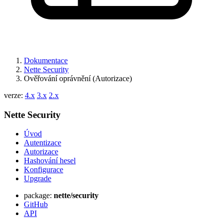
Dokumentace
Nette Security
Ověřování oprávnění (Autorizace)
verze:
4.x
3.x
2.x
Nette Security
Úvod
Autentizace
Autorizace
Hashování hesel
Konfigurace
Upgrade
package:
nette/security
GitHub
API