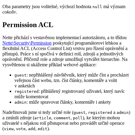
Oba parametry jsou volitelné, výchozí hodnota
má význam
null
cokoliv
.
Permission ACL
Nette přichází s vestavěnou implementací autorizátoru, a to třídou
Nette\Security\Permission
poskytující programátorovi lehkou a
flexibilní ACL (Access Control List) vrstvu pro řízení oprávnění a
přístupů. Práce s ní spočívá v definici rolí, zdrojů a jednotlivých
oprávnění. Přičemž role a zdroje umožňují vytvářet hierarchie. Na
vysvětlenou si ukážeme příklad webové aplikace:
: nepřihlášený návštěvník, který může číst a procházet
guest
veřejnou část webu, tzn. číst články, komentáře a volit
v anketách
: přihlášený registrovaný uživatel, který navíc
registered
může komentovat
: může spravovat články, komentáře i ankety
admin
Nadefinovali jsme si tedy určité role (
,
a
)
guest
registered
admin
a zmínili zdroje (
,
,
), ke kterým mohou
article
comment
poll
uživatelé s nějakou rolí přistupovat nebo provádět určité operace
(
,
,
,
).
view
vote
add
edit