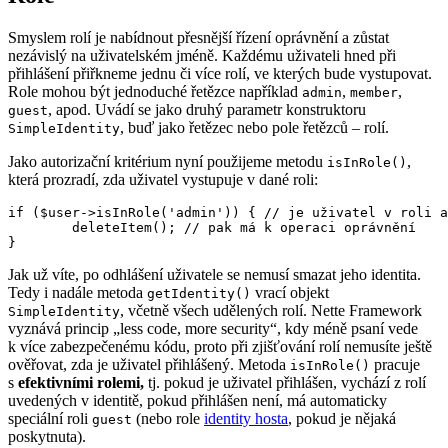
Smyslem rolí je nabídnout přesnější řízení oprávnění a zůstat
nezávislý na uživatelském jméně. Každému uživateli hned při
přihlášení přiřkneme jednu či více rolí, ve kterých bude vystupovat.
Role mohou být jednoduché řetězce například
,
,
admin
member
, apod. Uvádí se jako druhý parametr konstruktoru
guest
, buď jako řetězec nebo pole řetězců – rolí.
SimpleIdentity
Jako autorizační kritérium nyní použijeme metodu
,
isInRole()
která prozradí, zda uživatel vystupuje v dané roli:
if ($user->isInRole('admin')) { // je uživatel v roli a
	deleteItem(); // pak má k operaci oprávnění

Jak už víte, po odhlášení uživatele se nemusí smazat jeho identita.
Tedy i nadále metoda
vrací objekt
getIdentity()
, včetně všech udělených rolí. Nette Framework
SimpleIdentity
vyznává princip „less code, more security“, kdy méně psaní vede
k více zabezpečenému kódu, proto při zjišťování rolí nemusíte ještě
ověřovat, zda je uživatel přihlášený. Metoda
pracuje
isInRole()
s
efektivními rolemi,
tj. pokud je uživatel přihlášen, vychází z rolí
uvedených v identitě, pokud přihlášen není, má automaticky
speciální roli
(nebo role
identity hosta
, pokud je nějaká
guest
poskytnuta).