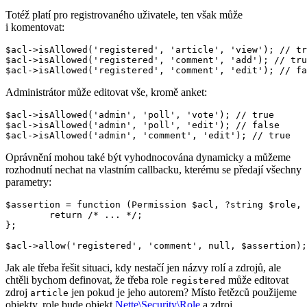
Totéž platí pro registrovaného uživatele, ten však může
i komentovat:
$acl->isAllowed('registered', 'article', 'view'); // tr
$acl->isAllowed('registered', 'comment', 'add'); // tru
Administrátor může editovat vše, kromě anket:
$acl->isAllowed('admin', 'poll', 'vote'); // true

$acl->isAllowed('admin', 'poll', 'edit'); // false

Oprávnění mohou také být vyhodnocována dynamicky a můžeme
rozhodnutí nechat na vlastním callbacku, kterému se předají všechny
parametry:
$assertion = function (Permission $acl, ?string $role, 
	return /* ... */;

};

Jak ale třeba řešit situaci, kdy nestačí jen názvy rolí a zdrojů, ale
chtěli bychom definovat, že třeba role
může editovat
registered
zdroj
jen pokud je jeho autorem? Místo řetězců použijeme
article
objekty, role bude objekt
Nette\Security\Role
a zdroj