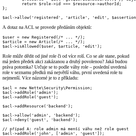
	return $role->id === $resource->authorId;

};

A dotaz na ACL se provede předáním objektů:
$user = new Registered(/* ... */);

$article = new Article(/* ... */);

Role může dědit od jiné role či od více rolí. Co se ale stane, pokud
má jeden předek akci zakázanou a druhý povolenou? Jaká budou
práva potomka? Určuje se to podle váhy role – poslední uvedená
role v seznamu předků má největší váhu, první uvedená role tu
nejmenší. Více názorné je to z příkladu:
$acl = new Nette\Security\Permission;

$acl->addRole('admin');

$acl->addRole('guest');

$acl->addResource('backend');

$acl->allow('admin', 'backend');

$acl->deny('guest', 'backend');

// případ A: role admin má menší váhu než role guest

$acl->addRole('john', ['admin', 'guest']);
