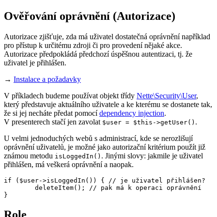
Ověřování oprávnění (Autorizace)
Autorizace zjišťuje, zda má uživatel dostatečná oprávnění například
pro přístup k určitému zdroji či pro provedení nějaké akce.
Autorizace předpokládá předchozí úspěšnou autentizaci, tj. že
uživatel je přihlášen.
→
Instalace a požadavky
V příkladech budeme používat objekt třídy
Nette\Security\User
,
který představuje aktuálního uživatele a ke kterému se dostanete tak,
že si jej necháte předat pomocí
dependency injection
.
V presenterech stačí jen zavolat
.
$user = $this->getUser()
U velmi jednoduchých webů s administrací, kde se nerozlišují
oprávnění uživatelů, je možné jako autorizační kritérium použít již
známou metodu
. Jinými slovy: jakmile je uživatel
isLoggedIn()
přihlášen, má veškerá oprávnění a naopak.
if ($user->isLoggedIn()) { // je uživatel přihlášen?

	deleteItem(); // pak má k operaci oprávnění

Role