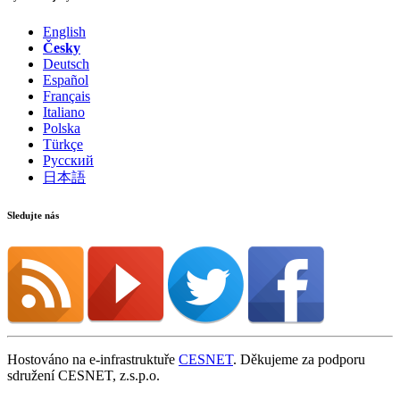
English
Česky
Deutsch
Español
Français
Italiano
Polska
Türkçe
Русский
日本語
Sledujte nás
Hostováno na e-infrastruktuře
CESNET
. Děkujeme za podporu
sdružení CESNET, z.s.p.o.