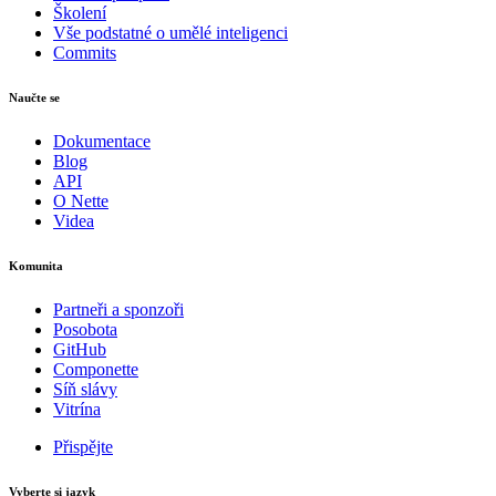
Školení
Vše podstatné o umělé inteligenci
Commits
Naučte se
Dokumentace
Blog
API
O Nette
Videa
Komunita
Partneři a sponzoři
Posobota
GitHub
Componette
Síň slávy
Vitrína
Přispějte
Vyberte si jazyk