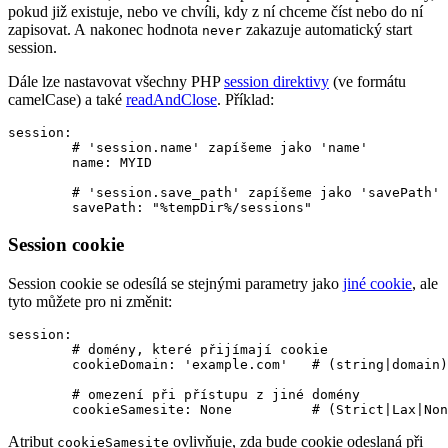
pokud již existuje, nebo ve chvíli, kdy z ní chceme číst nebo do ní
zapisovat. A nakonec hodnota
zakazuje automatický start
never
session.
Dále lze nastavovat všechny PHP
session direktivy
(ve formátu
camelCase) a také
readAndClose
. Příklad:
session:

	# 'session.name' zapíšeme jako 'name'

	name: MYID

	# 'session.save_path' zapíšeme jako 'savePath'

Session cookie
Session cookie se odesílá se stejnými parametry jako
jiné cookie
, ale
tyto můžete pro ni změnit:
session:

	# domény, které přijímají cookie

	cookieDomain: 'example.com'   # (string|domain)

	# omezení při přístupu z jiné domény

Atribut
ovlivňuje, zda bude cookie odeslaná při
cookieSamesite