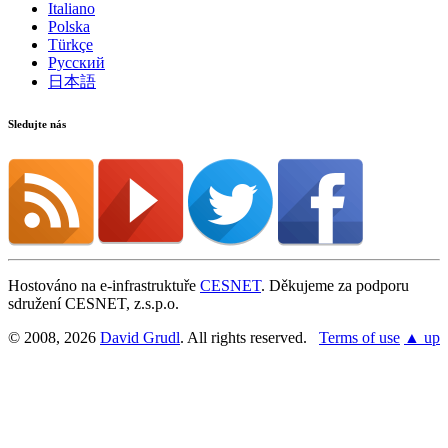
Italiano
Polska
Türkçe
Русский
日本語
Sledujte nás
Hostováno na e-infrastruktuře
CESNET
. Děkujeme za podporu
sdružení CESNET, z.s.p.o.
© 2008, 2026
David Grudl
. All rights reserved.
Terms of use
▲ up