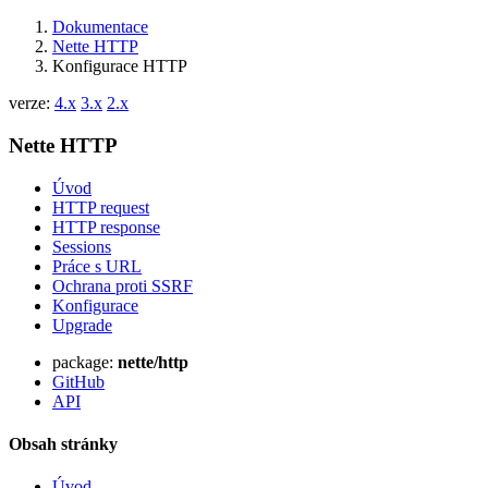
Dokumentace
Nette HTTP
Konfigurace HTTP
verze:
4.x
3.x
2.x
Nette HTTP
Úvod
HTTP request
HTTP response
Sessions
Práce s URL
Ochrana proti SSRF
Konfigurace
Upgrade
package:
nette/http
GitHub
Našli jste na této stránce problém?
API
Ukaž na GitHubu
(poté stiskni E pro editaci)
Obsah stránky
Otevři náhled
Nahlásit problém s touto stránkou na GitHubu
Úvod