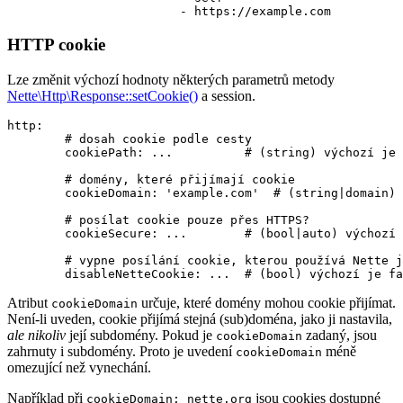
HTTP cookie
Lze změnit výchozí hodnoty některých parametrů metody
Nette\Http\Response::setCookie()
a session.
http:

	# dosah cookie podle cesty

	cookiePath: ...          # (string) výchozí je '/'

	# domény, které přijímají cookie

	cookieDomain: 'example.com'  # (string|domain) výchozí je nenastaveno

	# posílat cookie pouze přes HTTPS?

	cookieSecure: ...        # (bool|auto) výchozí je auto

	# vypne posílání cookie, kterou používá Nette jako ochranu před CSRF

Atribut
určuje, které domény mohou cookie přijímat.
cookieDomain
Není-li uveden, cookie přijímá stejná (sub)doména, jako ji nastavila,
ale nikoliv
její subdomény. Pokud je
zadaný, jsou
cookieDomain
zahrnuty i subdomény. Proto je uvedení
méně
cookieDomain
omezující než vynechání.
Například při
jsou cookies dostupné
cookieDomain: nette.org