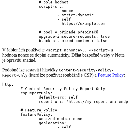
		# pole hodnot

		script-src:

			- nonce

			- strict-dynamic

			- self

			- https://example.com

		# bool v případě přepínačů

		upgrade-insecure-requests: true

V šablonách používejte
a
<script n:nonce>...</script>
hodnota nonce se doplní automaticky. Dělat bezpečné weby v Nette
je opravdu snadné.
Podobně lze sestavit i hlavičky
Content-Security-Policy-
(které lze používat souběžně s CSP) a
Feature Policy
:
Report-Only
http:

	# Content Security Policy Report-Only

	cspReportOnly:

		default-src: self

		report-uri: 'https://my-report-uri-endpoint'

	# Feature Policy

	featurePolicy:

		unsized-media: none

		geolocation:

			- self
