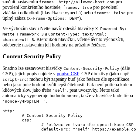
změnit nastavením
pro
frames: http://allowed-host.com
povolení konkrétního hostitele,
pro povolení
frames: true
vkládání odkudkoli (hlavička se vynechá) nebo
pro
frames: false
úplný zákaz (
).
X-Frame-Options: DENY
Ve výchozím stavu Nette navíc odesílá hlavičky
X-Powered-By:
a
Nette Framework 3
Content-Type: text/html;
. Kteroukoli hlavičku, včetně těchto výchozích,
charset=utf-8
odeberete nastavením její hodnoty na prázdný řetězec.
Content Security Policy
Snadno lze sestavovat hlavičky
(dále
Content-Security-Policy
CSP), jejich popis najdete v
popisu CSP
. CSP direktivy (jako např.
) mohou být zapsány buď jako řetězce dle specifikace,
script-src
nebo jako pole hodnot kvůli lepší čitelnosti. Pak není potřeba kolem
klíčových slov, jako třeba
, psát uvozovky. Nette také
'self'
automaticky vygeneruje hodnotu
, takže v hlavičce bude třeba
nonce
.
'nonce-y4PopTLM=='
http:

	# Content Security Policy

	csp:

		# řetězec ve tvaru dle specifikace CSP

		default-src: "'self' https://example.com"
