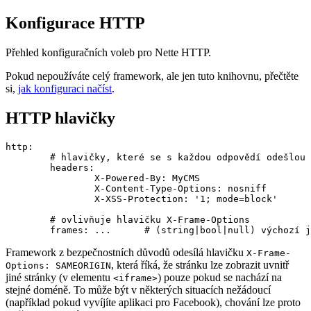
Konfigurace HTTP
Přehled konfiguračních voleb pro Nette HTTP.
Pokud nepoužíváte celý framework, ale jen tuto knihovnu, přečtěte
si,
jak konfiguraci načíst
.
HTTP hlavičky
http:

	# hlavičky, které se s každou odpovědí odešlou

	headers:

		X-Powered-By: MyCMS

		X-Content-Type-Options: nosniff

		X-XSS-Protection: '1; mode=block'

	# ovlivňuje hlavičku X-Frame-Options

Framework z bezpečnostních důvodů odesílá hlavičku
X-Frame-
, která říká, že stránku lze zobrazit uvnitř
Options: SAMEORIGIN
jiné stránky (v elementu
) pouze pokud se nachází na
<iframe>
stejné doméně. To může být v některých situacích nežádoucí
(například pokud vyvíjíte aplikaci pro Facebook), chování lze proto