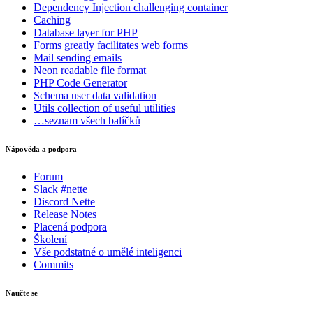
Dependency Injection
challenging container
Caching
Database
layer for PHP
Forms
greatly facilitates web forms
Mail
sending emails
Neon
readable file format
PHP Code Generator
Schema
user data validation
Utils
collection of useful utilities
…seznam všech balíčků
Nápověda a podpora
Forum
Slack #nette
Discord Nette
Release Notes
Placená podpora
Školení
Vše podstatné o umělé inteligenci
Commits
Naučte se