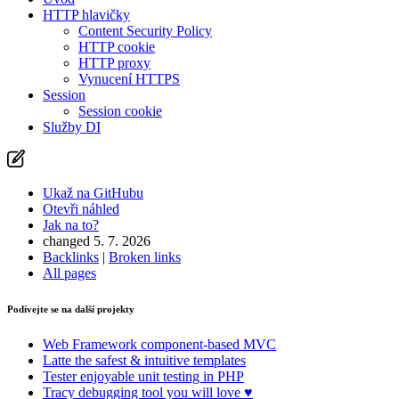
HTTP hlavičky
Content Security Policy
HTTP cookie
HTTP proxy
Vynucení HTTPS
Session
Session cookie
Služby DI
Ukaž na GitHubu
Otevři náhled
Jak na to?
changed 5. 7. 2026
Backlinks
|
Broken links
All pages
Podívejte se na další projekty
Web Framework
component-based MVC
Latte
the safest & intuitive templates
Tester
enjoyable unit testing in PHP
Tracy
debugging tool you will love ♥