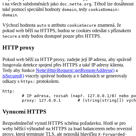
i na všech subdoménách jako
. Téhož lze dosáhnout
doc.nette.org
také pomocí speciální hodnoty
, tedy
domain
cookieDomain:
.
domain
Výchozí hodnota
u atributu
znamená, že
auto
cookieSecure
pokud web běží na HTTPS, budou se cookies odesílat s příznakem
a tedy budou dostupné pouze přes HTTPS.
Secure
HTTP proxy
Pokud web běží za HTTP proxy, zadejte její IP adresu, aby správně
fungovala detekce spojení přes HTTPS a také IP adresy klienta.
Tedy aby funkce
Nette\Http\Request::getRemoteAddress()
a
isSecured()
vracely správné hodnoty a v šablonách se generovaly
odkazy s
protokolem.
https:
http:

	# IP adresa, rozsah (např. 127.0.0.1/8) nebo pole těchto hodnot

Vynucení HTTPS
Bezpodmínečně vynutí HTTPS schéma požadavku. Hodí se pro
weby běžící výhradně na HTTPS za load balancerem nebo reverzní
proxy, která terminuje TLS, ale neposílá hlavičku
X-Forwarded-