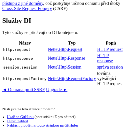
přístupu z jiné domény
, což poskytuje určitou ochranu před útoky
Cross-Site Request Forgery
(CSRF).
Služby DI
Tyto služby se přidávají do DI kontejneru:
Název
Typ
Popis
Nette\Http\Request
HTTP request
http.request
HTTP
Nette\Http\Response
http.response
response
Nette\Http\Session
správa session
session.session
továrna
Nette\Http\RequestFactory
vytvářející
http.requestFactory
HTTP request
◄ Ochrana proti SSRF
Upgrade ►