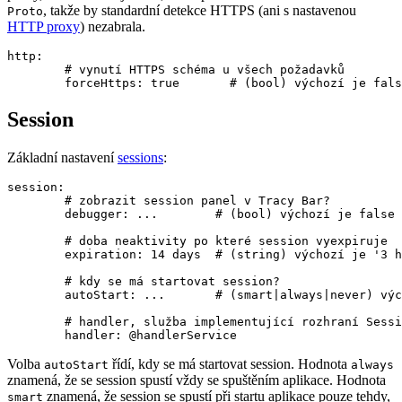
, takže by standardní detekce HTTPS (ani s nastavenou
Proto
HTTP proxy
) nezabrala.
http:

	# vynutí HTTPS schéma u všech požadavků

Session
Základní nastavení
sessions
:
session:

	# zobrazit session panel v Tracy Bar?

	debugger: ...        # (bool) výchozí je false

	# doba neaktivity po které session vyexpiruje

	expiration: 14 days  # (string) výchozí je '3 hours'

	# kdy se má startovat session?

	autoStart: ...       # (smart|always|never) výchozí je 'smart'

	# handler, služba implementující rozhraní SessionHandlerInterface

Volba
řídí, kdy se má startovat session. Hodnota
autoStart
always
znamená, že se session spustí vždy se spuštěním aplikace. Hodnota
znamená, že session se spustí při startu aplikace pouze tehdy,
smart