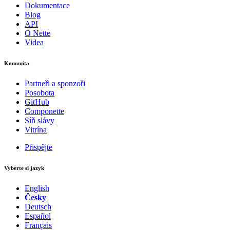
Dokumentace
Blog
API
O Nette
Videa
Komunita
Partneři a sponzoři
Posobota
GitHub
Componette
Síň slávy
Vitrína
Přispějte
Vyberte si jazyk
English
Česky
Deutsch
Español
Français