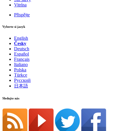
Vitrína
Přispějte
Vyberte si jazyk
English
Česky
Deutsch
Español
Français
Italiano
Polska
Türkçe
Русский
日本語
Sledujte nás