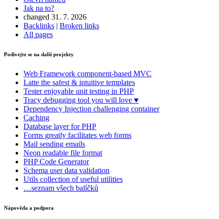
Jak na to?
changed 31. 7. 2026
Backlinks
|
Broken links
All pages
Podívejte se na další projekty
Web Framework
component-based MVC
Latte
the safest & intuitive templates
Tester
enjoyable unit testing in PHP
Tracy
debugging tool you will love ♥
Dependency Injection
challenging container
Caching
Database
layer for PHP
Forms
greatly facilitates web forms
Mail
sending emails
Neon
readable file format
PHP Code Generator
Schema
user data validation
Utils
collection of useful utilities
…seznam všech balíčků
Nápověda a podpora