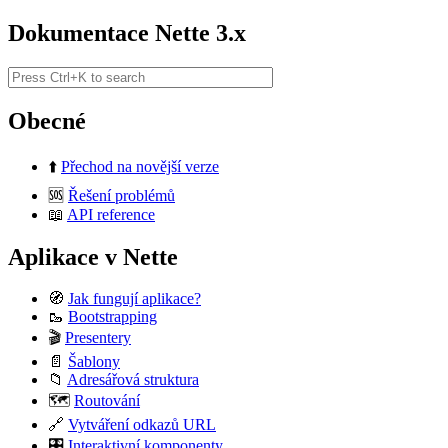
Dokumentace Nette 3.x
Obecné
⬆️
Přechod na novější verze
🆘
Řešení problémů
📖
API reference
Aplikace v Nette
🧭
Jak fungují aplikace?
🥾
Bootstrapping
🎬
Presentery
📄
Šablony
📁
Adresářová struktura
🗺️
Routování
🔗
Vytváření odkazů URL
🎛️
Interaktivní komponenty