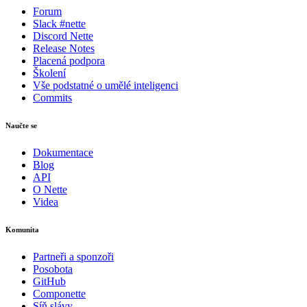
Forum
Slack #nette
Discord Nette
Release Notes
Placená podpora
Školení
Vše podstatné o umělé inteligenci
Commits
Naučte se
Dokumentace
Blog
API
O Nette
Videa
Komunita
Partneři a sponzoři
Posobota
GitHub
Componette
Síň slávy