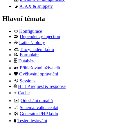
📡
AJAX & snippety
Hlavní témata
⚙️
Konfigurace
🧩
Dependency Injection
☕
Latte: šablony
🐞
Tracy: ladění kódu
📝
Formuláře
🗄️
Databáze
🪪
Přihlašování uživatelů
🛡️
Ověřování oprávnění
🍪
Sessions
🌐
HTTP request & response
⚡
Cache
✉️
Odesílání e-mailů
📐
Schema: validace dat
🛠️
Generátor PHP kódu
🧪
Tester: testování