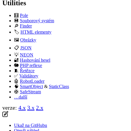
Utilities
🧮
Pole
💾
Souborový systém
🔎
Finder
🏷️
HTML elementy
verze:
4.x
3.x
2.x
🖼️
Obrázky
📋
JSON
💡
NEON
🔐
Hashování hesel
🐘
PHP reflexe
🧵
Řetězce
✅
Validátory
🤖
RobotLoader
🧠
SmartObject
&
StaticClass
🛟
SafeStream
…další
Ukaž na GitHubu
Otevři náhled