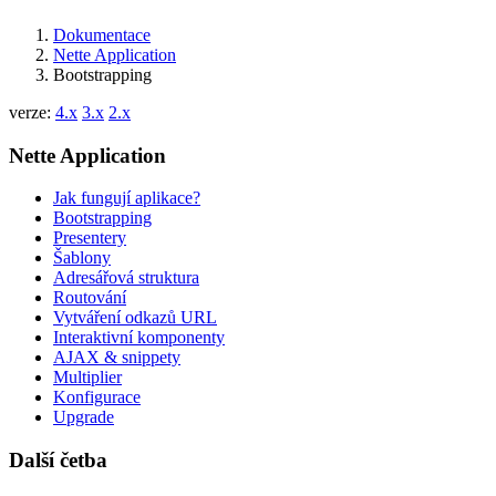
Dokumentace
Nette Application
Bootstrapping
verze:
4.x
3.x
2.x
Nette Application
Jak fungují aplikace?
Bootstrapping
Presentery
Šablony
Adresářová struktura
Routování
Vytváření odkazů URL
Interaktivní komponenty
AJAX & snippety
Multiplier
Konfigurace
Upgrade
Další četba