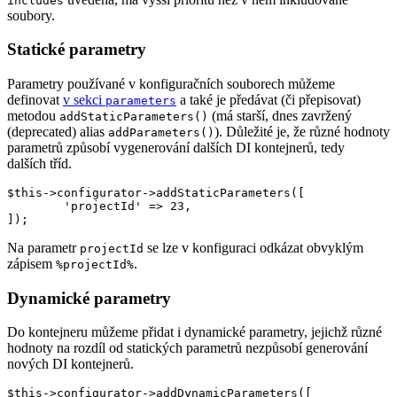
includes
soubory.
Statické parametry
Parametry používané v konfiguračních souborech můžeme
definovat
v sekci
a také je předávat (či přepisovat)
parameters
metodou
(má starší, dnes zavržený
addStaticParameters()
(deprecated) alias
). Důležité je, že různé hodnoty
addParameters()
parametrů způsobí vygenerování dalších DI kontejnerů, tedy
dalších tříd.
$this->configurator->addStaticParameters([

	'projectId' => 23,

Na parametr
se lze v konfiguraci odkázat obvyklým
projectId
zápisem
.
%projectId%
Dynamické parametry
Do kontejneru můžeme přidat i dynamické parametry, jejichž různé
hodnoty na rozdíl od statických parametrů nezpůsobí generování
nových DI kontejnerů.
$this->configurator->addDynamicParameters([
