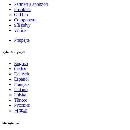
Partneři a sponzoři
Posobota
GitHub
Componette
Síň slávy
Vitrína
Přispějte
Vyberte si jazyk
English
Česky
Deutsch
Español
Français
Italiano
Polska
Türkçe
Русский
日本語
Sledujte nás