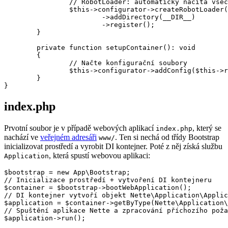
		// RobotLoader: automaticky načítá všechny třídy ve zvoleném adresáři

		$this->configurator->createRobotLoader()

			->addDirectory(__DIR__)

			->register();

	}

	private function setupContainer(): void

	{

		// Načte konfigurační soubory

		$this->configurator->addConfig($this->rootDir . '/config/common.neon');

	}

index.php
Prvotní soubor je v případě webových aplikací
, který se
index.php
nachází ve
veřejném adresáři
. Ten si nechá od třídy Bootstrap
www/
inicializovat prostředí a vyrobit DI kontejner. Poté z něj získá službu
, která spustí webovou aplikaci:
Application
$bootstrap = new App\Bootstrap;

// Inicializace prostředí + vytvoření DI kontejneru

$container = $bootstrap->bootWebApplication();

// DI kontejner vytvoří objekt Nette\Application\Applic
$application = $container->getByType(Nette\Application\
// Spuštění aplikace Nette a zpracování příchozího poža