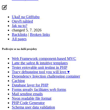
Našli jste na této stránce problém?
Ukaž na GitHubu
Ukaž na GitHubu
(poté stiskni E pro editaci)
Otevři náhled
Otevři náhled
Jak na to?
Nahlásit problém s touto stránkou na GitHubu
changed 5. 7. 2026
Backlinks
|
Broken links
All pages
Podívejte se na další projekty
Web Framework
component-based MVC
Latte
the safest & intuitive templates
Tester
enjoyable unit testing in PHP
Tracy
debugging tool you will love ♥
Dependency Injection
challenging container
Caching
Database
layer for PHP
Forms
greatly facilitates web forms
Mail
sending emails
Neon
readable file format
PHP Code Generator
Schema
user data validation