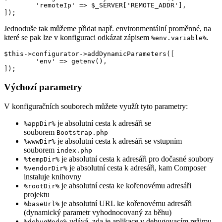
	'remoteIp' => $_SERVER['REMOTE_ADDR'],

Jednoduše tak můžeme přidat např. environmentální proměnné, na
které se pak lze v konfiguraci odkázat zápisem
.
%env.variable%
$this->configurator->addDynamicParameters([

	'env' => getenv(),

Výchozí parametry
V konfiguračních souborech můžete využít tyto parametry:
je absolutní cesta k adresáři se
%appDir%
souborem
Bootstrap.php
je absolutní cesta k adresáři se vstupním
%wwwDir%
souborem
index.php
je absolutní cesta k adresáři pro dočasné soubory
%tempDir%
je absolutní cesta k adresáři, kam Composer
%vendorDir%
instaluje knihovny
je absolutní cesta ke kořenovému adresáři
%rootDir%
projektu
je absolutní URL ke kořenovému adresáři
%baseUrl%
(dynamický parametr vyhodnocovaný za běhu)
udává, zda je aplikace v debugovacím režimu
%debugMode%