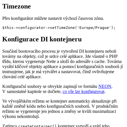
Timezone
Přes konfigurátor můžete nastavit výchozí časovou zónu.
Konfigurace DI kontejneru
Součástí bootovacího procesu je vytvoření DI kontejneru neboli
továrny na objekty, což je srdce celé aplikace. Jde vlastně o PHP
třídu, kterou vygeneruje Nette a uloží do adresáře s cache. Továrna
vyrábí klíčové objekty aplikace a pomocí konfiguračních souborů jí
instruujeme, jak je má vytvářet a nastavovat, čímž ovlivňujeme
chování celé aplikace.
Konfigurační soubory se obvykle zapisují ve formátu
NEON
.
V samostatné kapitole se dočtete,
co vše lze konfigurovat
.
Ve vývojářském režimu se kontejner automaticky aktualizuje při
každé změně kódu nebo konfiguračních souborů. V produkčním
režimu se vygeneruje jen jednou a změny se kvůli maximalizaci
výkonu nekontrolují.
Zatímco
kontejner vytvoří a vrátí jeho
createContainer()