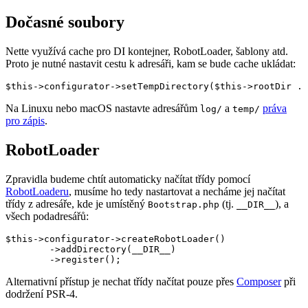
Dočasné soubory
Nette využívá cache pro DI kontejner, RobotLoader, šablony atd.
Proto je nutné nastavit cestu k adresáři, kam se bude cache ukládat:
Na Linuxu nebo macOS nastavte adresářům
a
práva
log/
temp/
pro zápis
.
RobotLoader
Zpravidla budeme chtít automaticky načítat třídy pomocí
RobotLoaderu
, musíme ho tedy nastartovat a necháme jej načítat
třídy z adresáře, kde je umístěný
(tj.
), a
Bootstrap.php
__DIR__
všech podadresářů:
$this->configurator->createRobotLoader()

	->addDirectory(__DIR__)

Alternativní přístup je nechat třídy načítat pouze přes
Composer
při
dodržení PSR-4.