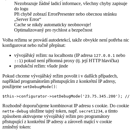
Nezobrazuje žádné ladicí informace, všechny chyby zapisuje
do logu
Při chybě zobrazí ErrorPresenter nebo obecnou stránku
„Server Error“
Cache se nikdy automaticky neobnovuje!
Optimalizovaný pro rychlost a bezpečnost
Volba režimu se provádí autodetekcí, takže obvykle není potřeba nic
konfigurovat nebo ručně přepínat:
vývojářský režim: na localhostu (IP adresa
nebo
127.0.0.1
) pokud není přítomná proxy (tj. její HTTP hlavička)
::1
produkční režim: všude jinde
Pokud chceme vývojářský režim povolit i v dalších případech,
například programátorům přistupujícím z konkrétní IP adresy,
použijeme
:
setDebugMode()
Rozhodně doporučujeme kombinovat IP adresu s cookie. Do cookie
uložíme tajný token, např.
, a tímto
nette-debug
secret1234
způsobem aktivujeme vývojářský režim pro programátory
přistupující z konkrétní IP adresy a zároveň mající v cookie
zmíněný token: