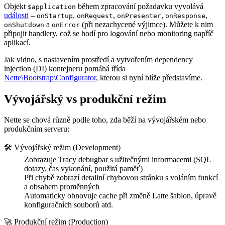
Objekt
během zpracování požadavku vyvolává
$application
události
–
,
,
,
,
onStartup
onRequest
onPresenter
onResponse
a
(při nezachycené výjimce). Můžete k nim
onShutdown
onError
připojit handlery, což se hodí pro logování nebo monitoring napříč
aplikací.
Jak vidno, s nastavením prostředí a vytvořením dependency
injection (DI) kontejneru pomáhá třída
Nette\Bootstrap\Configurator
, kterou si nyní blíže představíme.
Vývojářský vs produkční režim
Nette se chová různě podle toho, zda běží na vývojářském nebo
produkčním serveru:
🛠️ Vývojářský režim (Development)
Zobrazuje Tracy debugbar s užitečnými informacemi (SQL
dotazy, čas vykonání, použitá paměť)
Při chybě zobrazí detailní chybovou stránku s voláním funkcí
a obsahem proměnných
Automaticky obnovuje cache při změně Latte šablon, úpravě
konfiguračních souborů atd.
🚀 Produkční režim (Production)