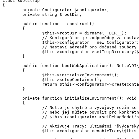
class Bootstrap

{

	private Configurator $configurator;

	private string $rootDir;

	public function __construct()

	{

		$this->rootDir = dirname(__DIR__);

		// Konfigurátor je zodpovědný za nastavení prostředí aplikace a služeb.

		$this->configurator = new Configurator;

		// Nastaví adresář pro dočasné soubory generované Nette (např. zkompilované šablony)

		$this->configurator->setTempDirectory($this->rootDir . '/temp');

	}

	public function bootWebApplication(): Nette\DI\Container

	{

		$this->initializeEnvironment();

		$this->setupContainer();

		return $this->configurator->createContainer();

	}

	private function initializeEnvironment(): void

	{

		// Nette je chytré a vývojový režim se zapíná automaticky,

		// nebo jej můžete povolit pro konkrétní IP adresu odkomentováním následujícího řádku:

		// $this->configurator->setDebugMode('secret@23.75.345.200');

		// Aktivuje Tracy: ultimátní "švýcarský nůž" pro ladění.

		$this->configurator->enableTracy($this->rootDir . '/log');
