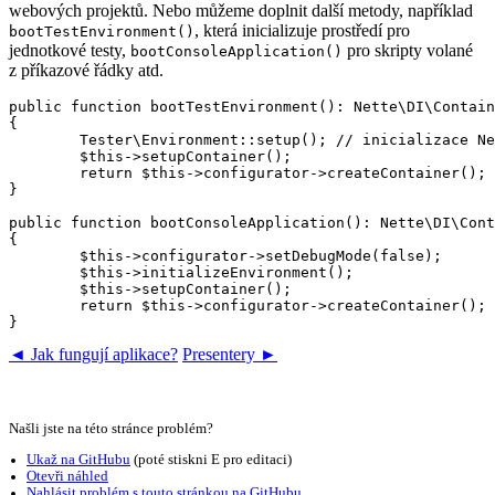
webových projektů. Nebo můžeme doplnit další metody, například
, která inicializuje prostředí pro
bootTestEnvironment()
jednotkové testy,
pro skripty volané
bootConsoleApplication()
z příkazové řádky atd.
public function bootTestEnvironment(): Nette\DI\Contain
{

	Tester\Environment::setup(); // inicializace Nette Testeru

	$this->setupContainer();

	return $this->configurator->createContainer();

}

public function bootConsoleApplication(): Nette\DI\Cont
{

	$this->configurator->setDebugMode(false);

	$this->initializeEnvironment();

	$this->setupContainer();

	return $this->configurator->createContainer();

◄ Jak fungují aplikace?
Presentery ►