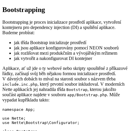
Bootstrapping
Bootstrapping je proces inicializace prostředí aplikace, vytvoření
kontejneru pro dependency injection (DI) a spuštění aplikace.
Budeme probírat:
jak třída Bootstrap inicializuje prostředí
jak jsou aplikace konfigurovány pomocí NEON souborů
jak rozlišovat mezi produkčním a vývojářským režimem
jak vytvořit a nakonfigurovat DI kontejner
Aplikace, ať už jde o ty webové nebo skripty spouštěné z příkazové
řádky, začínají svůj běh nějakou formou inicializace prostředí.
V dávných dobách to míval na starosti soubor s názvem třeba
, který prvotní soubor inkludoval. V moderních
include.inc.php
Nette aplikacích jej nahradila třída
, kterou jakožto
Bootstrap
součást aplikace najdete v souboru
. Může
app/Bootstrap.php
vypadat kupříkladu takto:
namespace App;

use Nette;

use Nette\Bootstrap\Configurator;
