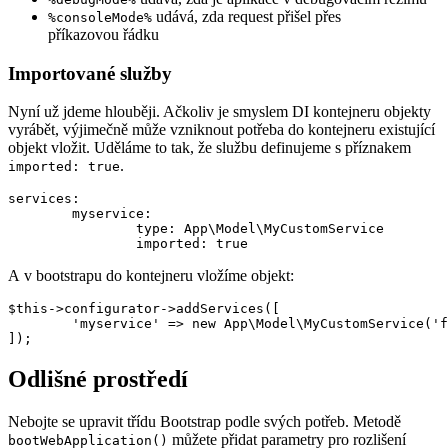
udává, zda request přišel přes
%consoleMode%
příkazovou řádku
Importované služby
Nyní už jdeme hlouběji. Ačkoliv je smyslem DI kontejneru objekty
vyrábět, výjimečně může vzniknout potřeba do kontejneru existující
objekt vložit. Uděláme to tak, že službu definujeme s příznakem
.
imported: true
services:

	myservice:

		type: App\Model\MyCustomService

A v bootstrapu do kontejneru vložíme objekt:
$this->configurator->addServices([

	'myservice' => new App\Model\MyCustomService('foobar'),

Odlišné prostředí
Nebojte se upravit třídu Bootstrap podle svých potřeb. Metodě
můžete přidat parametry pro rozlišení
bootWebApplication()