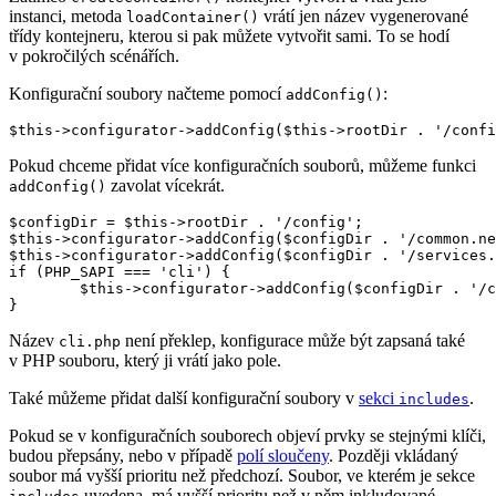
instanci, metoda
vrátí jen název vygenerované
loadContainer()
třídy kontejneru, kterou si pak můžete vytvořit sami. To se hodí
v pokročilých scénářích.
Konfigurační soubory načteme pomocí
:
addConfig()
Pokud chceme přidat více konfiguračních souborů, můžeme funkci
zavolat vícekrát.
addConfig()
$configDir = $this->rootDir . '/config';

$this->configurator->addConfig($configDir . '/common.ne
$this->configurator->addConfig($configDir . '/services.
if (PHP_SAPI === 'cli') {

	$this->configurator->addConfig($configDir . '/cli.php');

Název
není překlep, konfigurace může být zapsaná také
cli.php
v PHP souboru, který ji vrátí jako pole.
Také můžeme přidat další konfigurační soubory v
sekci
.
includes
Pokud se v konfiguračních souborech objeví prvky se stejnými klíči,
budou přepsány, nebo v případě
polí sloučeny
. Později vkládaný
soubor má vyšší prioritu než předchozí. Soubor, ve kterém je sekce
uvedena, má vyšší prioritu než v něm inkludované