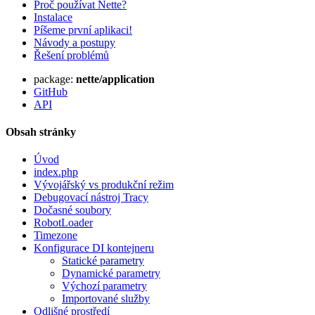
Proč používat Nette?
Instalace
Píšeme první aplikaci!
Návody a postupy
Řešení problémů
package:
nette/application
GitHub
API
Obsah stránky
Úvod
index.php
Vývojářský vs produkční režim
Debugovací nástroj Tracy
Dočasné soubory
RobotLoader
Timezone
Konfigurace DI kontejneru
Statické parametry
Dynamické parametry
Výchozí parametry
Importované služby
Odlišné prostředí