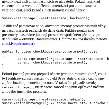
několik nezávislých přihlašujících se uživatelů. Pokud například
chceme mít na webu oddělenou autentizaci pro administraci a
veřejnou část, stačí každé z nich nastavit vlastní název:
Je důležité pamatovat na to, abychom jmenný prostor nastavili vždy
na všech místech patřících do dané části. Pakliže používáme
presentery, nastavíme jmenný prostor ve společném předkovi pro
danou část – obvykle BasePresenter. Učiníme tak rozšířením metody
checkRequirements()
:
public function checkRequirements($element): void

{

	$this->getUser()->getStorage()->setNamespace('backend');

	parent::checkRequirements($element);

Pokud jmenný prostor přepneš během jednoho requestu (poté, co už
byl přihlašovací stav načten), objekt
stále drží stav cachovaný
User
z předchozího jmenného prostoru. V takovém případě zavolej
, který cache zahodí a vynutí opětovné načtení
refreshStorage()
z nového jmenného prostoru:
$user->getStorage()->setNamespace('admin');
