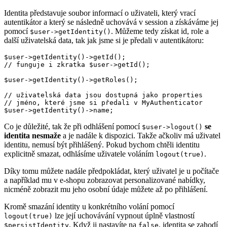
Identita představuje soubor informací o uživateli, který vrací
autentikátor a který se následně uchovává v session a získáváme jej
pomocí
. Můžeme tedy získat id, role a
$user->getIdentity()
další uživatelská data, tak jak jsme si je předali v autentikátoru:
$user->getIdentity()->getId();

// funguje i zkratka $user->getId();

$user->getIdentity()->getRoles();

// uživatelská data jsou dostupná jako properties

// jméno, které jsme si předali v MyAuthenticator

Co je důležité, tak že při odhlášení pomocí
se
$user->logout()
identita nesmaže
a je nadále k dispozici. Takže ačkoliv má uživatel
identitu, nemusí být přihlášený. Pokud bychom chtěli identitu
explicitně smazat, odhlásíme uživatele voláním
.
logout(true)
Díky tomu můžete nadále předpokládat, který uživatel je u počítače
a například mu v e-shopu zobrazovat personalizované nabídky,
nicméně zobrazit mu jeho osobní údaje můžete až po přihlášení.
Kromě smazání identity u konkrétního volání pomocí
lze její uchovávání vypnout úplně vlastností
logout(true)
. Když ji nastavíte na
, identita se zahodí
$persistIdentity
false