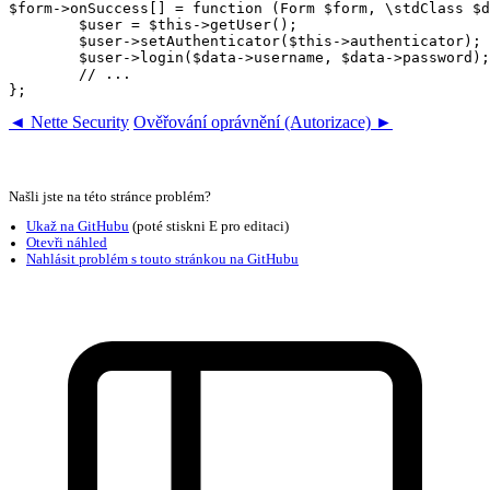
$form->onSuccess[] = function (Form $form, \stdClass $d
	$user = $this->getUser();

	$user->setAuthenticator($this->authenticator);

	$user->login($data->username, $data->password);

	// ...

◄ Nette Security
Ověřování oprávnění (Autorizace) ►