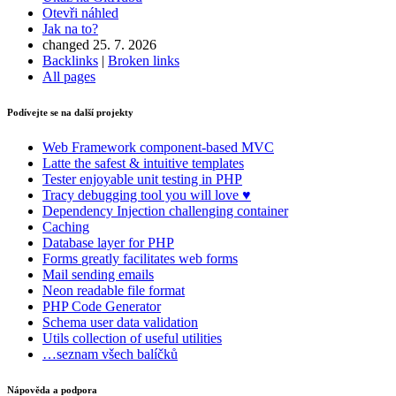
Otevři náhled
Jak na to?
changed 25. 7. 2026
Backlinks
|
Broken links
All pages
Podívejte se na další projekty
Web Framework
component-based MVC
Latte
the safest & intuitive templates
Tester
enjoyable unit testing in PHP
Tracy
debugging tool you will love ♥
Dependency Injection
challenging container
Caching
Database
layer for PHP
Forms
greatly facilitates web forms
Mail
sending emails
Neon
readable file format
PHP Code Generator
Schema
user data validation
Utils
collection of useful utilities
…seznam všech balíčků
Nápověda a podpora