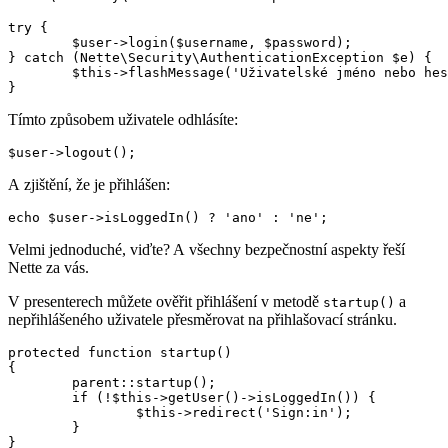
try {

	$user->login($username, $password);

} catch (Nette\Security\AuthenticationException $e) {

	$this->flashMessage('Uživatelské jméno nebo heslo je nesprávné');

Tímto způsobem uživatele odhlásíte:
A zjištění, že je přihlášen:
Velmi jednoduché, viďte? A všechny bezpečnostní aspekty řeší
Nette za vás.
V presenterech můžete ověřit přihlášení v metodě
a
startup()
nepřihlášeného uživatele přesměrovat na přihlašovací stránku.
protected function startup()

{

	parent::startup();

	if (!$this->getUser()->isLoggedIn()) {

		$this->redirect('Sign:in');

	}
