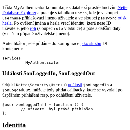
Třída MyAuthenticator komunikuje s databází prostřednictvím
Nette
Database Explorer
a pracuje s tabulkou
, kde je v sloupci
users
přihlašovací jméno uživatele a ve sloupci
otisk
username
password
hesla
. Po ověření jména a hesla vrací identitu, která nese ID
uživatele, jeho
roli
(sloupec
v tabulce) a pole s dalšími daty
role
(v našem případě uživatelské jméno).
Autentikátor ještě přidáme do konfigurace
jako službu
DI
kontejneru:
services:

Události $onLoggedIn, $onLoggedOut
Objekt
má
události
a
Nette\Security\User
$onLoggedIn
, můžete tedy přidat callbacky, které se vyvolají po
$onLoggedOut
úspěšném přihlášení resp. po odhlášení uživatele.
$user->onLoggedIn[] = function () {

	// uživatel byl právě přihlášen

Identita