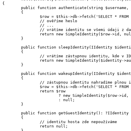
{

	public function authenticate(string $username, string $password): SimpleIdentity

	{

		$row = $this->db->fetch('SELECT * FROM user WHERE username = ?', $username);

		// ověříme heslo

		// ...

		// vrátíme identitu se všemi údaji z databáze

		return new SimpleIdentity($row->id, null, (array) $row);

	}

	public function sleepIdentity(IIdentity $identity): SimpleIdentity

	{

		// vrátíme zástupnou identitu, kde v ID bude authtoken

		return new SimpleIdentity($identity->authtoken);

	}

	public function wakeupIdentity(IIdentity $identity): ?SimpleIdentity

	{

		// zástupnou identitu nahradíme plnou identitou, jako v authenticate()

		$row = $this->db->fetch('SELECT * FROM user WHERE authtoken = ?', $identity->getId());

		return $row

			? new SimpleIdentity($row->id, null, (array) $row)

			: null;

	}

	public function getGuestIdentity(): ?IIdentity

	{

		// identitu hosta zde nepoužíváme

		return null;

	}
