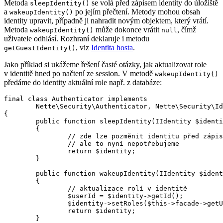
Metoda
se volá před zápisem identity do úložiště
sleepIdentity()
a
po jejím přečtení. Metody mohou obsah
wakeupIdentity()
identity upravit, případně ji nahradit novým objektem, který vrátí.
Metoda
může dokonce vrátit
, čímž
wakeupIdentity()
null
uživatele odhlásí. Rozhraní deklaruje i metodu
, viz
Identita hosta
.
getGuestIdentity()
Jako příklad si ukážeme řešení časté otázky, jak aktualizovat role
v identitě hned po načtení ze session. V metodě
wakeupIdentity()
předáme do identity aktuální role např. z databáze:
final class Authenticator implements

	Nette\Security\Authenticator, Nette\Security\IdentityHandler

{

	public function sleepIdentity(IIdentity $identity): IIdentity

	{

		// zde lze pozměnit identitu před zápisem do úložiště po přihlášení,

		// ale to nyní nepotřebujeme

		return $identity;

	}

	public function wakeupIdentity(IIdentity $identity): ?IIdentity

	{

		// aktualizace rolí v identitě

		$userId = $identity->getId();

		$identity->setRoles($this->facade->getUserRoles($userId));

		return $identity;

	}
