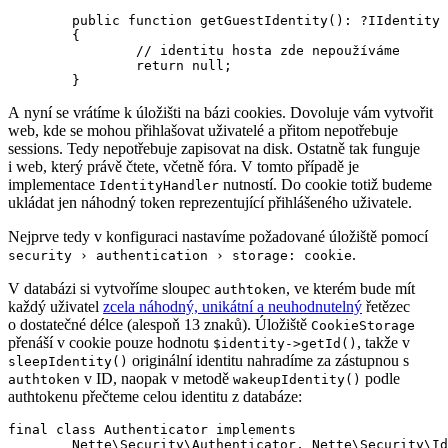
	public function getGuestIdentity(): ?IIdentity

	{

		// identitu hosta zde nepoužíváme

		return null;

A nyní se vrátíme k úložišti na bázi cookies. Dovoluje vám vytvořit
web, kde se mohou přihlašovat uživatelé a přitom nepotřebuje
sessions. Tedy nepotřebuje zapisovat na disk. Ostatně tak funguje
i web, který právě čtete, včetně fóra. V tomto případě je
implementace
nutností. Do cookie totiž budeme
IdentityHandler
ukládat jen náhodný token reprezentující přihlášeného uživatele.
Nejprve tedy v konfiguraci nastavíme požadované úložiště pomocí
.
security › authentication › storage: cookie
V databázi si vytvoříme sloupec
, ve kterém bude mít
authtoken
každý uživatel
zcela náhodný, unikátní a neuhodnutelný
řetězec
o dostatečné délce (alespoň 13 znaků). Úložiště
CookieStorage
přenáší v cookie pouze hodnotu
, takže v
$identity->getId()
originální identitu nahradíme za zástupnou s
sleepIdentity()
v ID, naopak v metodě
podle
authtoken
wakeupIdentity()
authtokenu přečteme celou identitu z databáze:
final class Authenticator implements

	Nette\Security\Authenticator, Nette\Security\IdentityHandler
