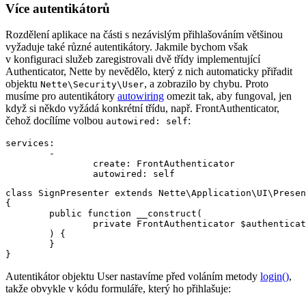
Více autentikátorů
Rozdělení aplikace na části s nezávislým přihlašováním většinou
vyžaduje také různé autentikátory. Jakmile bychom však
v konfiguraci služeb zaregistrovali dvě třídy implementující
Authenticator, Nette by nevědělo, který z nich automaticky přiřadit
objektu
, a zobrazilo by chybu. Proto
Nette\Security\User
musíme pro autentikátory
autowiring
omezit tak, aby fungoval, jen
když si někdo vyžádá konkrétní třídu, např. FrontAuthenticator,
čehož docílíme volbou
:
autowired: self
services:

	-

		create: FrontAuthenticator

class SignPresenter extends Nette\Application\UI\Presen
{

	public function __construct(

		private FrontAuthenticator $authenticator,

	) {

	}

Autentikátor objektu User nastavíme před voláním metody
login()
,
takže obvykle v kódu formuláře, který ho přihlašuje: