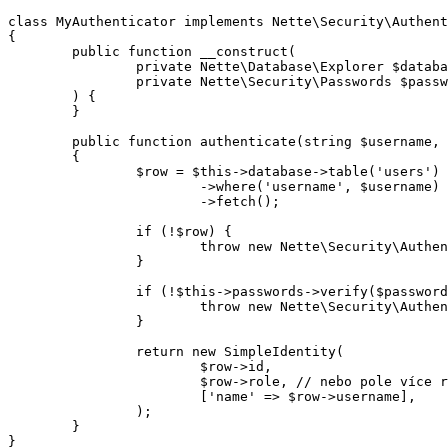
class MyAuthenticator implements Nette\Security\Authent
{

	public function __construct(

		private Nette\Database\Explorer $database,

		private Nette\Security\Passwords $passwords,

	) {

	}

	public function authenticate(string $username, string $password): SimpleIdentity

	{

		$row = $this->database->table('users')

			->where('username', $username)

			->fetch();

		if (!$row) {

			throw new Nette\Security\AuthenticationException('User not found.');

		}

		if (!$this->passwords->verify($password, $row->password)) {

			throw new Nette\Security\AuthenticationException('Invalid password.');

		}

		return new SimpleIdentity(

			$row->id,

			$row->role, // nebo pole více rolí

			['name' => $row->username],

		);

	}
