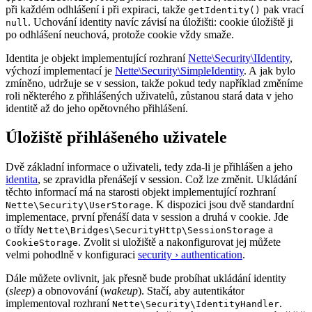
při každém odhlášení i při expiraci, takže
pak vrací
getIdentity()
. Uchování identity navíc závisí na úložišti: cookie úložiště ji
null
po odhlášení neuchová, protože cookie vždy smaže.
Identita je objekt implementující rozhraní
Nette\Security\IIdentity
,
výchozí implementací je
Nette\Security\SimpleIdentity
. A jak bylo
zmíněno, udržuje se v session, takže pokud tedy například změníme
roli některého z přihlášených uživatelů, zůstanou stará data v jeho
identitě až do jeho opětovného přihlášení.
Úložiště přihlášeného uživatele
Dvě základní informace o uživateli, tedy zda-li je přihlášen a jeho
identita
, se zpravidla přenášejí v session. Což lze změnit. Ukládání
těchto informací má na starosti objekt implementující rozhraní
. K dispozici jsou dvě standardní
Nette\Security\UserStorage
implementace, první přenáší data v session a druhá v cookie. Jde
o třídy
a
Nette\Bridges\SecurityHttp\SessionStorage
. Zvolit si uložiště a nakonfigurovat jej můžete
CookieStorage
velmi pohodlně v konfiguraci
security › authentication
.
Dále můžete ovlivnit, jak přesně bude probíhat ukládání identity
(
sleep
) a obnovování (
wakeup
). Stačí, aby autentikátor
implementoval rozhraní
.
Nette\Security\IdentityHandler