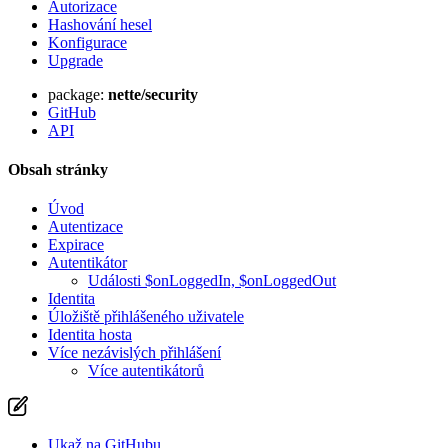
Autorizace
Hashování hesel
Konfigurace
Upgrade
package:
nette/security
GitHub
API
Obsah stránky
Úvod
Autentizace
Expirace
Autentikátor
Události $onLoggedIn, $onLoggedOut
Identita
Úložiště přihlášeného uživatele
Identita hosta
Více nezávislých přihlášení
Více autentikátorů
Ukaž na GitHubu