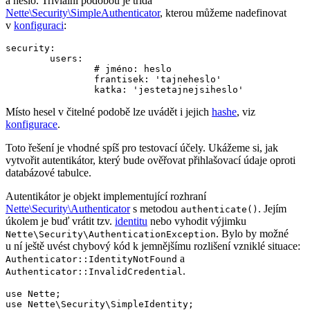
a heslo. Triviální podobou je třída
Nette\Security\SimpleAuthenticator
, kterou můžeme nadefinovat
v
konfiguraci
:
security:

	users:

		# jméno: heslo

		frantisek: 'tajneheslo'

Místo hesel v čitelné podobě lze uvádět i jejich
hashe
, viz
konfigurace
.
Toto řešení je vhodné spíš pro testovací účely. Ukážeme si, jak
vytvořit autentikátor, který bude ověřovat přihlašovací údaje oproti
databázové tabulce.
Autentikátor je objekt implementující rozhraní
Nette\Security\Authenticator
s metodou
. Jejím
authenticate()
úkolem je buď vrátit tzv.
identitu
nebo vyhodit výjimku
. Bylo by možné
Nette\Security\AuthenticationException
u ní ještě uvést chybový kód k jemnějšímu rozlišení vzniklé situace:
a
Authenticator::IdentityNotFound
.
Authenticator::InvalidCredential
use Nette;

use Nette\Security\SimpleIdentity;
