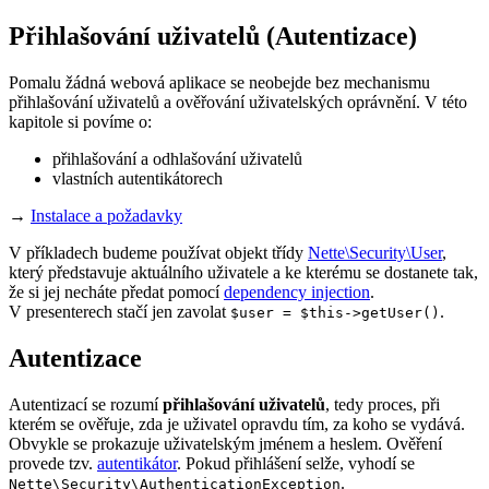
Přihlašování uživatelů (Autentizace)
Pomalu žádná webová aplikace se neobejde bez mechanismu
přihlašování uživatelů a ověřování uživatelských oprávnění. V této
kapitole si povíme o:
přihlašování a odhlašování uživatelů
vlastních autentikátorech
→
Instalace a požadavky
V příkladech budeme používat objekt třídy
Nette\Security\User
,
který představuje aktuálního uživatele a ke kterému se dostanete tak,
že si jej necháte předat pomocí
dependency injection
.
V presenterech stačí jen zavolat
.
$user = $this->getUser()
Autentizace
Autentizací se rozumí
přihlašování uživatelů
, tedy proces, při
kterém se ověřuje, zda je uživatel opravdu tím, za koho se vydává.
Obvykle se prokazuje uživatelským jménem a heslem. Ověření
provede tzv.
autentikátor
. Pokud přihlášení selže, vyhodí se
.
Nette\Security\AuthenticationException