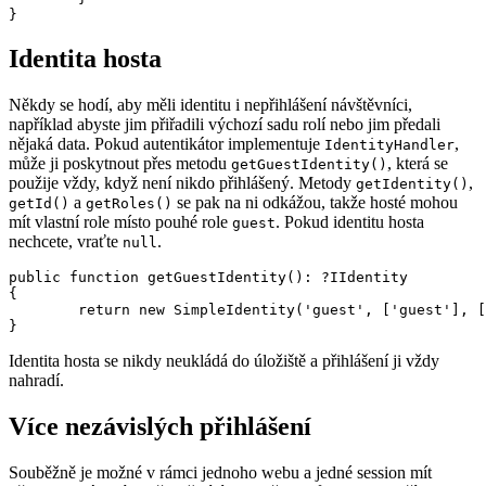
Identita hosta
Někdy se hodí, aby měli identitu i nepřihlášení návštěvníci,
například abyste jim přiřadili výchozí sadu rolí nebo jim předali
nějaká data. Pokud autentikátor implementuje
,
IdentityHandler
může ji poskytnout přes metodu
, která se
getGuestIdentity()
použije vždy, když není nikdo přihlášený. Metody
,
getIdentity()
a
se pak na ni odkážou, takže hosté mohou
getId()
getRoles()
mít vlastní role místo pouhé role
. Pokud identitu hosta
guest
nechcete, vraťte
.
null
public function getGuestIdentity(): ?IIdentity

{

	return new SimpleIdentity('guest', ['guest'], ['name' => 'Guest']);

Identita hosta se nikdy neukládá do úložiště a přihlášení ji vždy
nahradí.
Více nezávislých přihlášení
Souběžně je možné v rámci jednoho webu a jedné session mít