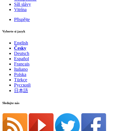
Síň slávy
Vitrína
Přispějte
Vyberte si jazyk
English
Česky
Deutsch
Español
Français
Italiano
Polska
Türkçe
Русский
日本語
Sledujte nás