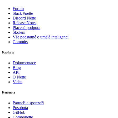
Našli jste na této stránce problém?
Forum
Ukaž na GitHubu
(poté stiskni E pro editaci)
Slack #nette
Otevři náhled
Discord Nette
Nahlásit problém s touto stránkou na GitHubu
Release Notes
Placená podpora
Školení
Vše podstatné o umělé inteligenci
Commits
Naučte se
Dokumentace
Blog
API
O Nette
Videa
Komunita
Partneři a sponzoři
Posobota
GitHub
Componette