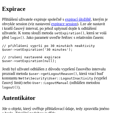
Expirace
Přihlášení uživatele expiruje společně s
expirací úložiště
, kterým je
obvykle session (viz nastavení
expirace session
). Lze ale nastavit
i kratší časový interval, po jehož uplynutí dojde k odhlášení
uživatele. K tomu slouží metoda
, která se volá
setExpiration()
před
. Jako parametr uveďte řetězec s relativním časem:
login()
// přihlášení vyprší po 30 minutách neaktivity

$user->setExpiration('30 minutes');

// zrušení nastavené expirace

Jestli byl uživatel odhlášen z důvodu vypršení časového intervalu
prozradí metoda
, která vrací buď
$user->getLogoutReason()
konstantu
(vypršel
Nette\Security\User::LogoutInactivity
časový limit) nebo
(odhlášen metodou
User::LogoutManual
).
logout()
Autentikátor
Jde o objekt, který ověřuje přihlašovací údaje, tedy zpravidla jméno