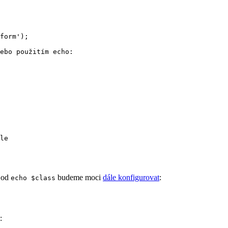
ebo použitím echo:

le

l od
budeme moci
dále konfigurovat
:
echo $class
: