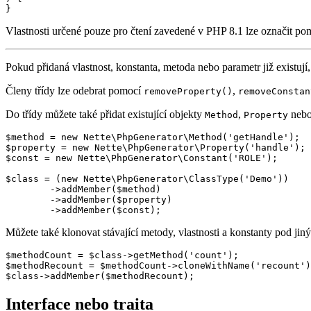
Vlastnosti určené pouze pro čtení zavedené v PHP 8.1 lze označit p
Pokud přidaná vlastnost, konstanta, metoda nebo parametr již existují
Členy třídy lze odebrat pomocí
,
removeProperty()
removeConstan
Do třídy můžete také přidat existující objekty
,
neb
Method
Property
$method = new Nette\PhpGenerator\Method('getHandle');

$property = new Nette\PhpGenerator\Property('handle');

$const = new Nette\PhpGenerator\Constant('ROLE');

$class = (new Nette\PhpGenerator\ClassType('Demo'))

	->addMember($method)

	->addMember($property)

Můžete také klonovat stávající metody, vlastnosti a konstanty pod 
$methodCount = $class->getMethod('count');

$methodRecount = $methodCount->cloneWithName('recount')
Interface nebo traita