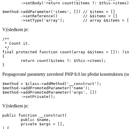
	->setBody('return count($items ?: $this->items);');

$method->addParameter('items', []) // $items = []

	->setReference()           // &$items = []

Výsledkem je:
/**

 * Count it.

 */

final protected function count(array &$items = []): ?in
{

	return count($items ?: $this->items);

Propagované parametry zavedené PHP 8.0 lze předat konstruktoru (od
$method = $class->addMethod('__construct');

$method->addPromotedParameter('name');

$method->addPromotedParameter('args', [])

Výsledkem je:
public function __construct(

	public $name,

	private $args = [],

) {
