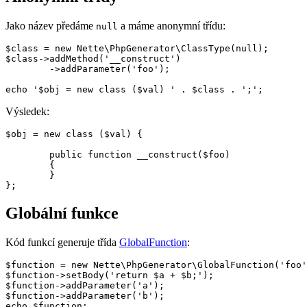
Jako název předáme
a máme anonymní třídu:
null
$class = new Nette\PhpGenerator\ClassType(null);

$class->addMethod('__construct')

	->addParameter('foo');

Výsledek:
$obj = new class ($val) {

	public function __construct($foo)

	{

	}

Globální funkce
Kód funkcí generuje třída
GlobalFunction
:
$function = new Nette\PhpGenerator\GlobalFunction('foo'
$function->setBody('return $a + $b;');

$function->addParameter('a');

$function->addParameter('b');

echo $function;
