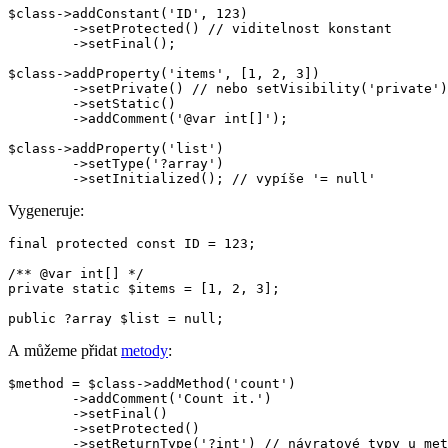
$class->addConstant('ID', 123)

	->setProtected() // viditelnost konstant

	->setFinal();

$class->addProperty('items', [1, 2, 3])

	->setPrivate() // nebo setVisibility('private')

	->setStatic()

	->addComment('@var int[]');

$class->addProperty('list')

	->setType('?array')

Vygeneruje:
final protected const ID = 123;

/** @var int[] */

private static $items = [1, 2, 3];

A můžeme přidat
metody
:
$method = $class->addMethod('count')

	->addComment('Count it.')

	->setFinal()

	->setProtected()

	->setReturnType('?int') // návratové typy u metod
