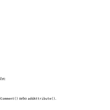
čet:
nebo
.
dComment()
addAttribute()