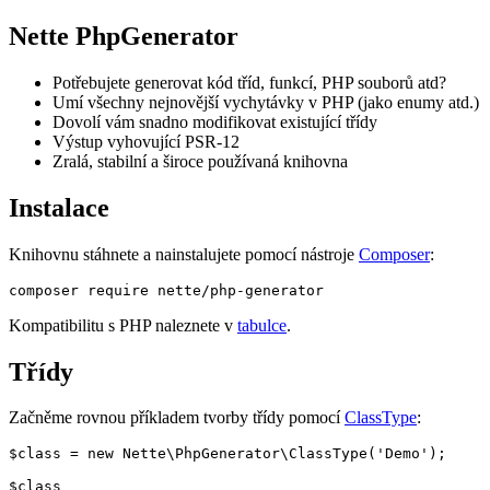
Nette PhpGenerator
Potřebujete generovat kód tříd, funkcí, PHP souborů atd?
Umí všechny nejnovější vychytávky v PHP (jako enumy atd.)
Dovolí vám snadno modifikovat existující třídy
Výstup vyhovující PSR-12
Zralá, stabilní a široce používaná knihovna
Instalace
Knihovnu stáhnete a nainstalujete pomocí nástroje
Composer
:
Kompatibilitu s PHP naleznete v
tabulce
.
Třídy
Začněme rovnou příkladem tvorby třídy pomocí
ClassType
:
$class = new Nette\PhpGenerator\ClassType('Demo');

$class
