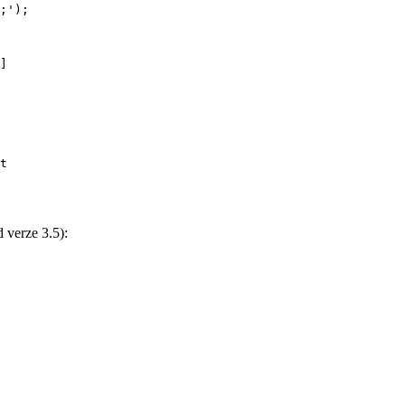
t

 verze 3.5):