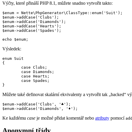
Výčty, které přináší PHP 8.1, můžete snadno vytvořit takto:
$enum = Nette\PhpGenerator\ClassType::enum('Suit');

$enum->addCase('Clubs');

$enum->addCase('Diamonds');

$enum->addCase('Hearts');

$enum->addCase('Spades');

Výsledek:
enum Suit

{

	case Clubs;

	case Diamonds;

	case Hearts;

	case Spades;

Můžete také definovat skalární ekvivalenty a vytvořit tak „backed“ vý
$enum->addCase('Clubs', '♣');

Ke každému
case
je možné přidat komentář nebo
atributy
pomocí
ad
Anonymní třídy