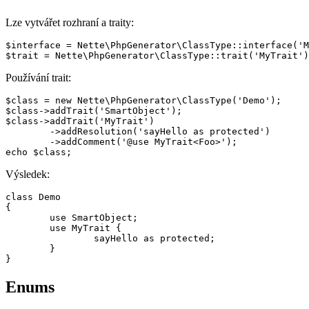
Lze vytvářet rozhraní a traity:
$interface = Nette\PhpGenerator\ClassType::interface('M
Používání trait:
$class = new Nette\PhpGenerator\ClassType('Demo');

$class->addTrait('SmartObject');

$class->addTrait('MyTrait')

	->addResolution('sayHello as protected')

	->addComment('@use MyTrait<Foo>');

Výsledek:
class Demo

{

	use SmartObject;

	use MyTrait {

		sayHello as protected;

	}

Enums