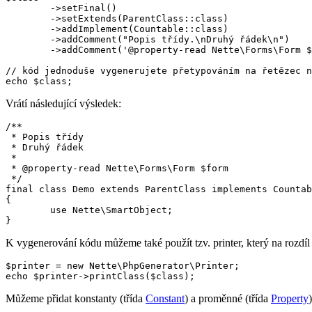
	->setFinal()

	->setExtends(ParentClass::class)

	->addImplement(Countable::class)

	->addComment("Popis třídy.\nDruhý řádek\n")

	->addComment('@property-read Nette\Forms\Form $form');

// kód jednoduše vygenerujete přetypováním na řetězec n
Vrátí následující výsledek:
/**

 * Popis třídy

 * Druhý řádek

 *

 * @property-read Nette\Forms\Form $form

 */

final class Demo extends ParentClass implements Countab
{

	use Nette\SmartObject;

K vygenerování kódu můžeme také použít tzv. printer, který na rozdí
$printer = new Nette\PhpGenerator\Printer;

Můžeme přidat konstanty (třída
Constant
) a proměnné (třída
Property
)