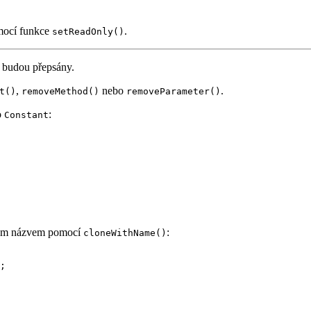
omocí funkce
.
setReadOnly()
, budou přepsány.
,
nebo
.
t()
removeMethod()
removeParameter()
o
:
Constant
jiným názvem pomocí
:
cloneWithName()
;
