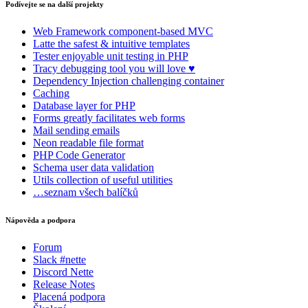
Podívejte se na další projekty
Web Framework
component-based MVC
Latte
the safest & intuitive templates
Tester
enjoyable unit testing in PHP
Tracy
debugging tool you will love ♥
Dependency Injection
challenging container
Caching
Database
layer for PHP
Forms
greatly facilitates web forms
Mail
sending emails
Neon
readable file format
PHP Code Generator
Schema
user data validation
Utils
collection of useful utilities
…seznam všech balíčků
Nápověda a podpora
Forum
Slack #nette
Discord Nette
Release Notes
Placená podpora