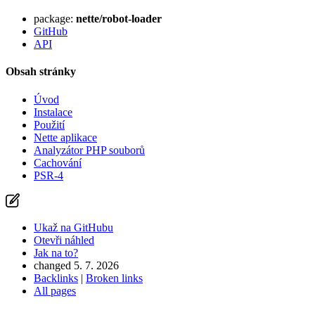
package:
nette/robot-loader
GitHub
API
Obsah stránky
Úvod
Instalace
Použití
Nette aplikace
Analyzátor PHP souborů
Cachování
PSR-4
Ukaž na GitHubu
Otevři náhled
Jak na to?
changed 5. 7. 2026
Backlinks
|
Broken links
All pages