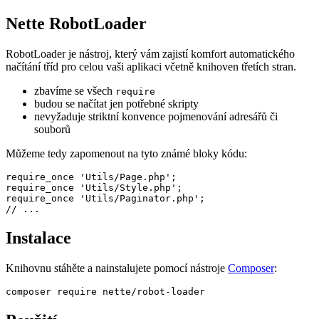
Nette RobotLoader
RobotLoader je nástroj, který vám zajistí komfort automatického
načítání tříd pro celou vaši aplikaci včetně knihoven třetích stran.
zbavíme se všech
require
budou se načítat jen potřebné skripty
nevyžaduje striktní konvence pojmenování adresářů či
souborů
Můžeme tedy zapomenout na tyto známé bloky kódu:
require_once 'Utils/Page.php';

require_once 'Utils/Style.php';

require_once 'Utils/Paginator.php';

Instalace
Knihovnu stáhěte a nainstalujete pomocí nástroje
Composer
: