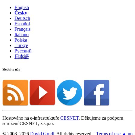
English
Česky
Deutsch
Español
Français
Italiano
Polska
Türkçe
Русский
日本語
Sledujte nás
Hostováno na e-infrastruktuře
CESNET
. Děkujeme za podporu
sdružení CESNET, z.s.p.o.
© 2008, 2026
David Grudl
. All rights reserved.
Terms of use
▲ up