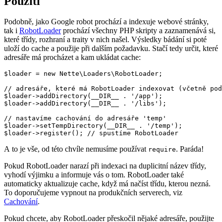
Použití
Podobně, jako Google robot prochází a indexuje webové stránky,
tak i
RobotLoader
prochází všechny PHP skripty a zaznamenává si,
které třídy, rozhraní a traity v nich našel. Výsledky bádání si poté
uloží do cache a použije při dalším požadavku. Stačí tedy určit, které
adresáře má procházet a kam ukládat cache:
$loader = new Nette\Loaders\RobotLoader;

// adresáře, které má RobotLoader indexovat (včetně pod
$loader->addDirectory(__DIR__ . '/app');

$loader->addDirectory(__DIR__ . '/libs');

// nastavíme cachování do adresáře 'temp'

$loader->setTempDirectory(__DIR__ . '/temp');

A to je vše, od této chvíle nemusíme používat
. Paráda!
require
Pokud RobotLoader narazí při indexaci na duplicitní název třídy,
vyhodí výjimku a informuje vás o tom. RobotLoader také
automaticky aktualizuje cache, když má načíst třídu, kterou nezná.
To doporučujeme vypnout na produkčních serverech, viz
Cachování
.
Pokud chcete, aby RobotLoader přeskočil nějaké adresáře, použijte