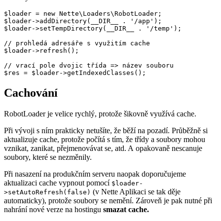
$loader = new Nette\Loaders\RobotLoader;

$loader->addDirectory(__DIR__ . '/app');

$loader->setTempDirectory(__DIR__ . '/temp');

// prohledá adresáře s využitím cache

$loader->refresh();

// vrací pole dvojic třída => název souboru

Cachování
RobotLoader je velice rychlý, protože šikovně využívá cache.
Při vývoji s ním prakticky netušíte, že běží na pozadí. Průběžně si
aktualizuje cache, protože počítá s tím, že třídy a soubory mohou
vznikat, zanikat, přejmenovávat se, atd. A opakovaně nescanuje
soubory, které se nezměnily.
Při nasazení na produkčním serveru naopak doporučujeme
aktualizaci cache vypnout pomocí
$loader-
(v Nette Aplikaci se tak děje
>setAutoRefresh(false)
automaticky), protože soubory se nemění. Zároveň je pak nutné při
nahrání nové verze na hostingu
smazat cache.