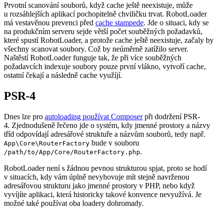
Prvotní scanování souborů, když cache ještě neexistuje, může
u rozsáhlejších aplikací pochopitelně chviličku trvat. RobotLoader
má vestavěnou prevenci před
cache stampede
. Jde o situaci, kdy se
na produkčním serveru sejde větší počet souběžných požadavků,
které spustí RobotLoader, a protože cache ještě neexistuje, začaly by
všechny scanovat soubory. Což by neúměrně zatížilo server.
Naštěstí RobotLoader funguje tak, že při více souběžných
požadavcích indexuje soubory pouze první vlákno, vytvoří cache,
ostatní čekají a následně cache využíjí.
PSR-4
Dnes lze pro
autoloading používat Composer
při dodržení PSR-
4. Zjednodušeně řečeno jde o systém, kdy jmenné prostory a názvy
tříd odpovídají adresářové struktuře a názvům souborů, tedy např.
bude v souboru
App\Core\RouterFactory
.
/path/to/App/Core/RouterFactory.php
RobotLoader není s žádnou pevnou strukturou spjat, proto se hodí
v situacích, kdy vám úplně nevyhovuje mít stejně navrženou
adresářovou strukturu jako jmenné prostory v PHP, nebo když
vyvíjíte aplikaci, která historicky takové konvence nevyužívá. Je
možné také používat oba loadery dohromady.