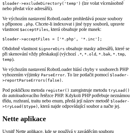
(lze volat vícenásobně
$loader->excludeDirectory('temp')
nebo předat více adresářů).
Ve výchozím nastavení RobotLoader prohledává pouze soubory
s příponou
. Chcete-li indexovat i jiné typy souborů, upravte
.php
vlastnost
, která obsahuje pole masek:
$acceptFiles
Obdobně vlastnost
obsahuje masky adresářů, které se
$ignoreDirs
při skenování vždy přeskakují (výchozí
,
,
,
,
.*
*.old
*.bak
*.tmp
).
temp
Ve výchozím nastavení RobotLoader hlásí chyby v souborech PHP
vyhozením výjimky
. To lze potlačit pomocí
ParseError
$loader-
.
>reportParseErrors(false)
Pod pokličkou metoda
zaregistruje metodu
register()
tryLoad()
do autoloadovacího řetězce PHP. Kdykoli PHP potřebuje neznámou
třídu, rozhraní, traitu nebo enum, předá její název metodě
$loader-
, která najde odpovídající soubor a načte jej.
>tryLoad($type)
Nette aplikace
Uvnitř Nette aplikace, kde se používá v zaváděcím souboru