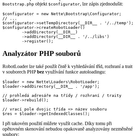
objekt
, lze zápis zjednodušit:
Bootstrap.php
$configurator
$configurator = new Nette\Bootstrap\Configurator;

// ...

$configurator->setTempDirectory(__DIR__ . '/../temp');

$configurator->createRobotLoader()

	->addDirectory(__DIR__)

	->addDirectory(__DIR__ . '/../libs')

Analyzátor PHP souborů
RobotLoader lze také použít čistě k vyhledávání tříd, rozhraní a trait
v souborech PHP
bez
využívání funkce autoloadingu:
$loader = new Nette\Loaders\RobotLoader;

$loader->addDirectory(__DIR__ . '/app');

// prohledá adresáře na třídy / rozhraní / traity

$loader->rebuild();

// vrací pole dvojic třída => název souboru

I při takovém použití můžete využít cache. Díky tomu při
opětovném skenování nebudou opakovaně analyzovány nezměněné
soubory: