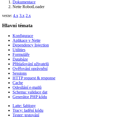
Dokumentace
Nette RobotLoader
verze:
4.x
3.x
2.x
Hlavní témata
Konfigurace
Aplikace v Nette
Dependency Injection
Utilities
Formuláře
Databáze
Přihlašování uživatelů
Ověřování oprávnění
Sessions
HTTP request & response
Cache
Odesílání e-mailů
Schema: validace dat
Generátor PHP kódu
Latte: šablony
Tracy: ladění kódu
Tester: testování