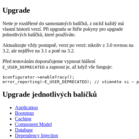
Upgrade
Nette je rozdělené do samostatných balíčků, z nichž každý má
vlastní historii verzí. Při upgradu se řiďte pokyny pro upgrade
jednotlivých balíčků, které používáte.
Aktualizujte vždy postupně, verzi po verzi: nikoliv z 3.0 rovnou na
3.2, ale nejdříve na 3.1 a poté na 3.2.
Před testováním doporučujeme vypnout hlášení
a zapnout je, až když vše funguje:
E_USER_DEPRECATED
$configurator->enableTracy();

Upgrade jednotlivých balíčků
Application
Bootstrap
Caching
Component Model
Database
Dependency Injection