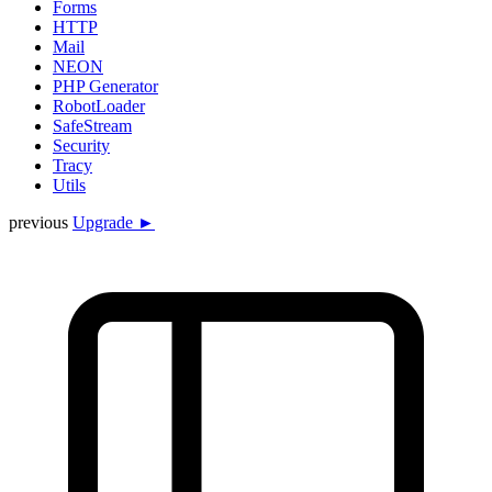
Forms
HTTP
Mail
NEON
PHP Generator
RobotLoader
SafeStream
Security
Tracy
Utils
previous
Upgrade ►