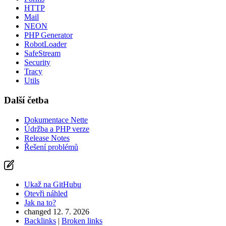
HTTP
Mail
NEON
PHP Generator
RobotLoader
SafeStream
Security
Tracy
Utils
Další četba
Dokumentace Nette
Údržba a PHP verze
Release Notes
Řešení problémů
Ukaž na GitHubu
Otevři náhled
Jak na to?
changed 12. 7. 2026
Backlinks
|
Broken links