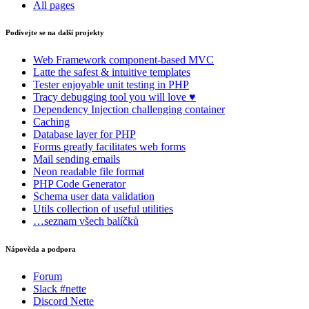
All pages
Podívejte se na další projekty
Web Framework
component-based MVC
Latte
the safest & intuitive templates
Tester
enjoyable unit testing in PHP
Tracy
debugging tool you will love ♥
Dependency Injection
challenging container
Caching
Database
layer for PHP
Forms
greatly facilitates web forms
Mail
sending emails
Neon
readable file format
PHP Code Generator
Schema
user data validation
Utils
collection of useful utilities
…seznam všech balíčků
Nápověda a podpora
Forum
Slack #nette
Discord Nette