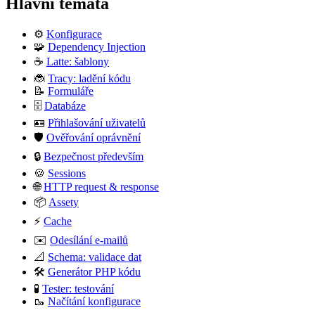
Hlavní témata
⚙️
Konfigurace
🧩
Dependency Injection
☕
Latte: šablony
🐞
Tracy: ladění kódu
📝
Formuláře
🗄️
Databáze
🪪
Přihlašování uživatelů
🛡️
Ověřování oprávnění
🔒
Bezpečnost především
🍪
Sessions
🌐
HTTP request & response
📦
Assety
⚡
Cache
✉️
Odesílání e-mailů
📐
Schema: validace dat
🛠️
Generátor PHP kódu
🧪
Tester: testování
🥾
Načítání konfigurace