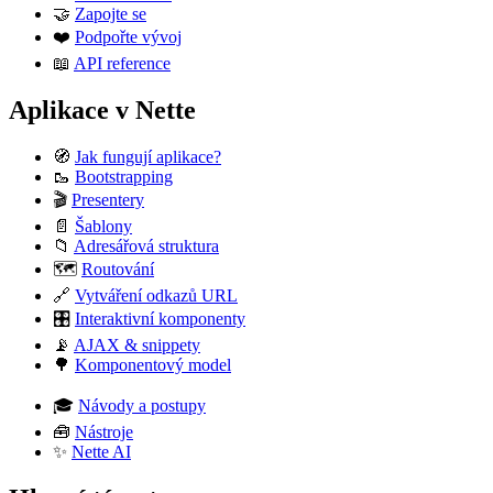
🤝
Zapojte se
❤️
Podpořte vývoj
📖
API reference
Aplikace v Nette
🧭
Jak fungují aplikace?
🥾
Bootstrapping
🎬
Presentery
📄
Šablony
📁
Adresářová struktura
🗺️
Routování
🔗
Vytváření odkazů URL
🎛️
Interaktivní komponenty
📡
AJAX & snippety
🌳
Komponentový model
🎓
Návody a postupy
🧰
Nástroje
✨
Nette AI