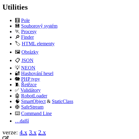
Utilities
🧮
Pole
verze:
4.x
3.x
2.x
💾
Souborový systém
🏃
Procesy
🔎
Finder
🏷️
HTML elementy
🖼️
Obrázky
📋
JSON
💡
NEON
🔐
Hashování hesel
🐘
PHP typy
🧵
Řetězce
✅
Validátory
🤖
RobotLoader
🧠
SmartObject
&
StaticClass
🛟
SafeStream
⌨️
Command Line
…další