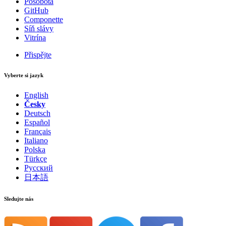
Posobota
GitHub
Componette
Síň slávy
Vitrína
Přispějte
Vyberte si jazyk
English
Česky
Deutsch
Español
Français
Italiano
Polska
Türkçe
Русский
日本語
Sledujte nás