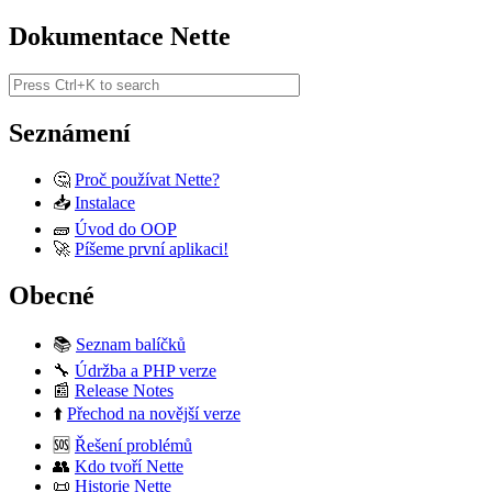
Dokumentace Nette
Seznámení
🤔
Proč používat Nette?
📥
Instalace
🧱
Úvod do OOP
🚀
Píšeme první aplikaci!
Obecné
📚
Seznam balíčků
🔧
Údržba a PHP verze
📰
Release Notes
⬆️
Přechod na novější verze
🆘
Řešení problémů
👥
Kdo tvoří Nette
📜
Historie Nette