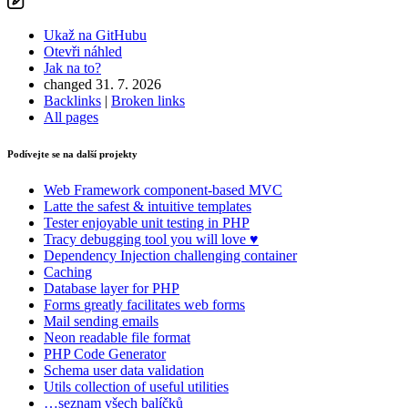
Ukaž na GitHubu
Otevři náhled
Jak na to?
changed 31. 7. 2026
Backlinks
|
Broken links
All pages
Podívejte se na další projekty
Web Framework
component-based MVC
Latte
the safest & intuitive templates
Tester
enjoyable unit testing in PHP
Tracy
debugging tool you will love ♥
Dependency Injection
challenging container
Caching
Database
layer for PHP
Forms
greatly facilitates web forms
Mail
sending emails
Neon
readable file format
PHP Code Generator
Schema
user data validation
Utils
collection of useful utilities
…seznam všech balíčků