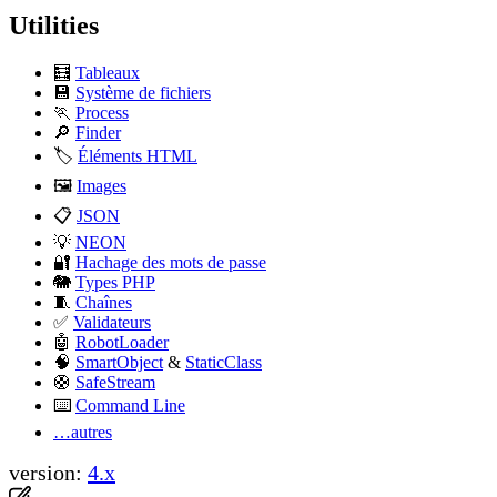
Utilities
🧮
Tableaux
version:
4.x
💾
Système de fichiers
🏃
Process
🔎
Finder
🏷️
Éléments HTML
🖼️
Images
📋
JSON
💡
NEON
🔐
Hachage des mots de passe
🐘
Types PHP
🧵
Chaînes
✅
Validateurs
🤖
RobotLoader
🧠
SmartObject
&
StaticClass
🛟
SafeStream
⌨️
Command Line
…autres