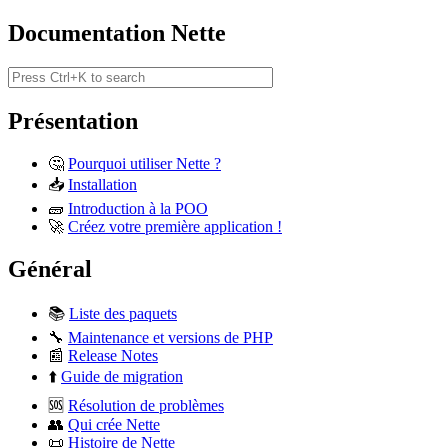
Documentation Nette
Présentation
🤔
Pourquoi utiliser Nette ?
📥
Installation
🧱
Introduction à la POO
🚀
Créez votre première application !
Général
📚
Liste des paquets
🔧
Maintenance et versions de PHP
📰
Release Notes
⬆️
Guide de migration
🆘
Résolution de problèmes
👥
Qui crée Nette
📜
Histoire de Nette