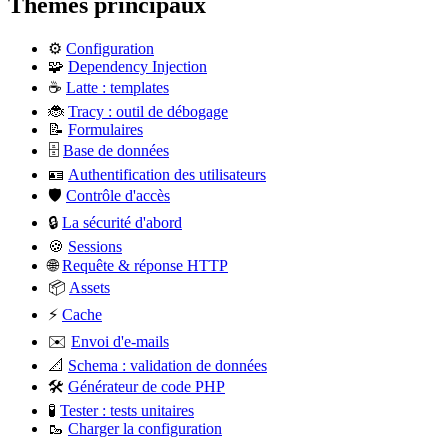
Thèmes principaux
⚙️
Configuration
🧩
Dependency Injection
☕
Latte : templates
🐞
Tracy : outil de débogage
📝
Formulaires
🗄️
Base de données
🪪
Authentification des utilisateurs
🛡️
Contrôle d'accès
🔒
La sécurité d'abord
🍪
Sessions
🌐
Requête & réponse HTTP
📦
Assets
⚡
Cache
✉️
Envoi d'e-mails
📐
Schema : validation de données
🛠️
Générateur de code PHP
🧪
Tester : tests unitaires
🥾
Charger la configuration