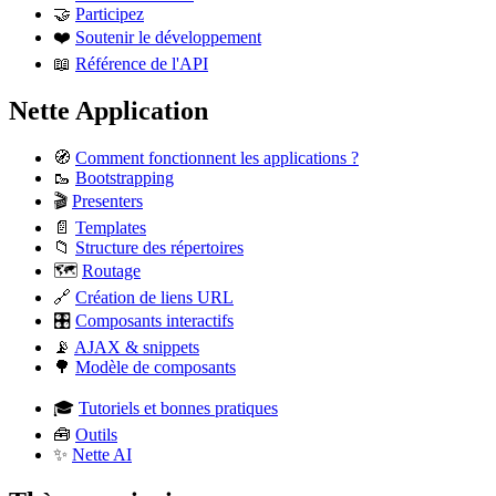
🤝
Participez
❤️
Soutenir le développement
📖
Référence de l'API
Nette Application
🧭
Comment fonctionnent les applications ?
🥾
Bootstrapping
🎬
Presenters
📄
Templates
📁
Structure des répertoires
🗺️
Routage
🔗
Création de liens URL
🎛️
Composants interactifs
📡
AJAX & snippets
🌳
Modèle de composants
🎓
Tutoriels et bonnes pratiques
🧰
Outils
✨
Nette AI