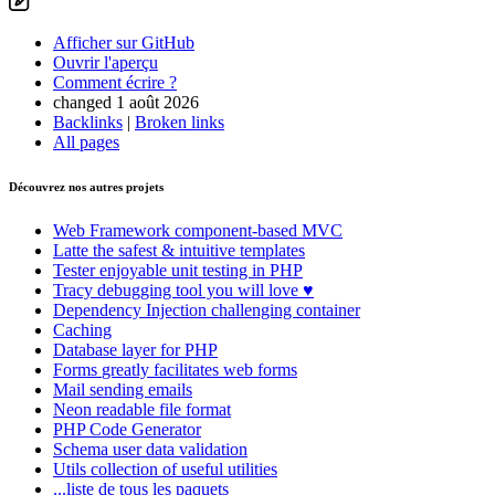
Afficher sur GitHub
Ouvrir l'aperçu
Comment écrire ?
changed 1 août 2026
Backlinks
|
Broken links
All pages
Découvrez nos autres projets
Web Framework
component-based MVC
Latte
the safest & intuitive templates
Tester
enjoyable unit testing in PHP
Tracy
debugging tool you will love ♥
Dependency Injection
challenging container
Caching
Database
layer for PHP
Forms
greatly facilitates web forms
Mail
sending emails
Neon
readable file format
PHP Code Generator
Schema
user data validation
Utils
collection of useful utilities
...liste de tous les paquets