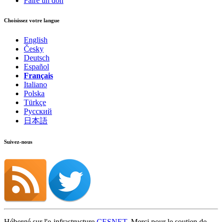
Faire un don
Choisissez votre langue
English
Česky
Deutsch
Español
Français
Italiano
Polska
Türkçe
Русский
日本語
Suivez-nous
Hébergé sur l'e-infrastructure
CESNET
. Merci pour le soutien de