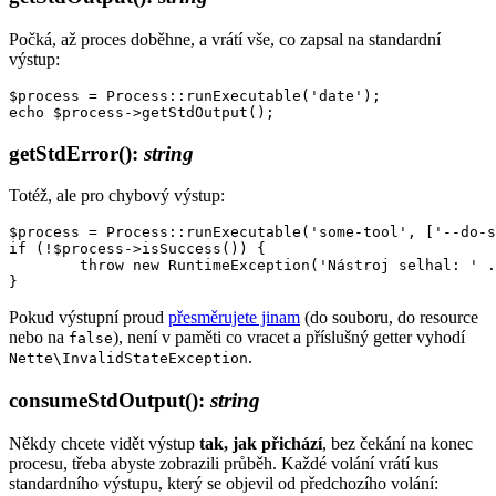
Počká, až proces doběhne, a vrátí vše, co zapsal na standardní
výstup:
$process = Process::runExecutable('date');

getStdError()
:
string
Totéž, ale pro chybový výstup:
$process = Process::runExecutable('some-tool', ['--do-s
if (!$process->isSuccess()) {

	throw new RuntimeException('Nástroj selhal: ' . $process->getStdError());

Pokud výstupní proud
přesměrujete jinam
(do souboru, do resource
nebo na
), není v paměti co vracet a příslušný getter vyhodí
false
.
Nette\InvalidStateException
consumeStdOutput()
:
string
Někdy chcete vidět výstup
tak, jak přichází
, bez čekání na konec
procesu, třeba abyste zobrazili průběh. Každé volání vrátí kus
standardního výstupu, který se objevil od předchozího volání: