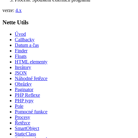
verze:
4.x
Nette Utils
Úvod
Callbacky
Datum a čas
Finder
Floats
HTML elementy
Iterátory
JSON
Náhodné řetězce
Obrázky
Paginator
PHP Reflexe
PHP typy
Pole
Pomocné funkce
Procesy
Řetězce
SmartObject
StaticClass