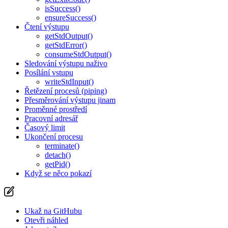
isSuccess()
ensureSuccess()
Čtení výstupu
getStdOutput()
getStdError()
consumeStdOutput()
Sledování výstupu naživo
Posílání vstupu
writeStdInput()
Řetězení procesů (piping)
Přesměrování výstupu jinam
Proměnné prostředí
Pracovní adresář
Časový limit
Ukončení procesu
terminate()
detach()
getPid()
Když se něco pokazí
Našli jste na této stránce problém?
Ukaž na GitHubu
Otevři náhled
Ukaž na GitHubu
(poté stiskni E pro editaci)