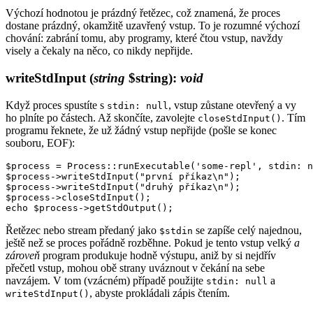
Výchozí hodnotou je prázdný řetězec, což znamená, že proces
dostane prázdný, okamžitě uzavřený vstup. To je rozumné výchozí
chování: zabrání tomu, aby programy, které čtou vstup, navždy
visely a čekaly na něco, co nikdy nepřijde.
writeStdInput
(
string
$string)
:
void
Když proces spustíte s
, vstup zůstane otevřený a vy
stdin: null
ho plníte po částech. Až skončíte, zavolejte
. Tím
closeStdInput()
programu řeknete, že už žádný vstup nepřijde (pošle se konec
souboru, EOF):
$process = Process::runExecutable('some-repl', stdin: n
$process->writeStdInput("první příkaz\n");

$process->writeStdInput("druhý příkaz\n");

$process->closeStdInput();

Řetězec nebo stream předaný jako
se zapíše celý najednou,
$stdin
ještě než se proces pořádně rozběhne. Pokud je tento vstup velký
a
zároveň
program produkuje hodně výstupu, aniž by si nejdřív
přečetl vstup, mohou obě strany uváznout v čekání na sebe
navzájem. V tom (vzácném) případě použijte
a
stdin: null
, abyste prokládali zápis čtením.
writeStdInput()