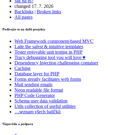
Jak na to?
Otevři náhled
changed 17. 7. 2026
Nahlásit problém s touto stránkou na GitHubu
Backlinks
|
Broken links
All pages
Podívejte se na další projekty
Web Framework
component-based MVC
Latte
the safest & intuitive templates
Tester
enjoyable unit testing in PHP
Tracy
debugging tool you will love ♥
Dependency Injection
challenging container
Caching
Database
layer for PHP
Forms
greatly facilitates web forms
Mail
sending emails
Neon
readable file format
PHP Code Generator
Schema
user data validation
Utils
collection of useful utilities
…seznam všech balíčků
Nápověda a podpora