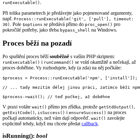
.
runExecutable()
Při tolika parametrech je předávejte jako pojmenované argumenty,
např.
Process::runExecutable('git', ['pull'], timeout:
. Pole
se předává přímo do
pro
30)
$options
proc_open()
pokročilé potřeby, jako třeba
na Windows.
bypass_shell
Proces běží na pozadí
Po spuštění proces běží
souběžně
s vaším PHP skriptem:
i
se vrátí okamžitě a nečekají, až
runExecutable()
runCommand()
proces doběhne. Vy rozhodujete, kdy (a zda) na něj počkáte:
$process = Process::runExecutable('npm', ['install']);

// ... tady mezitím dělej jinou práci, zatímco běží npm
V praxi voláte
přímo jen zřídka, protože
,
wait()
getStdOutput()
,
i
na proces
getExitCode()
isSuccess()
ensureSuccess()
počkají automaticky, než vám dají odpověď.
zavolejte
wait()
explicitně tehdy, když mu chcete předat
callback
.
isRunning()
:
bool