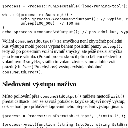
$process = Process::runExecutable('long-running-tool');

while ($process->isRunning()) {

	echo $process->consumeStdOutput(); // vypíše, co je nového

	usleep(100_000); // 100 ms

}

Volání
za smyčkou není zbytečné: poslední
consumeStdOutput()
kus výstupu mohl proces vypsat během poslední pauzy
,
usleep()
tedy až po posledním volání uvnitř smyčky, ale ještě než si smyčka
jeho konce všimla. (Pokud proces skončil přímo během některého
volání uvnitř smyčky, vrátilo to volání zbytek samo a tohle vrátí
prázdný řetězec.) Pro chybový výstup existuje obdobné
.
consumeStdError()
Sledování výstupu naživo
Místo pollování přes
můžete metodě
consumeStdOutput()
wait()
předat callback. Ten se zavolá pokaždé, když se objeví nový výstup,
což se hodí pro průběžné logování nebo přeposílání výstupu jinam:
$process = Process::runExecutable('npm', ['install']);

$process->wait(function (string $stdOut, string $stdErr