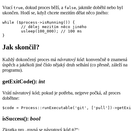
Vrací
, dokud proces běží, a
, jakmile doběhl nebo byl
true
false
ukončen. Hodí se, když chcete mezitím dělat něco jiného:
while ($process->isRunning()) {

	// dělej mezitím něco jiného

	usleep(100_000); // 100 ms

Jak skončil?
Každý dokončený proces má
návratový kód
: konvenčně
znamená
0
úspěch a jakékoli jiné číslo nějaký druh selhání (co přesně, záleží na
programu).
getExitCode()
:
int
Vrátí návratový kód; pokud je potřeba, nejprve počká, až proces
doběhne:
isSuccess()
:
bool
Zkratka pro „rovná se návratový kód
?“:
0