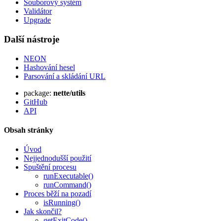
Souborový systém
Validátor
Upgrade
Další nástroje
NEON
Hashování hesel
Parsování a skládání URL
package:
nette/utils
GitHub
API
Obsah stránky
Úvod
Nejjednodušší použití
Spuštění procesu
runExecutable()
runCommand()
Proces běží na pozadí
isRunning()
Jak skončil?
getExitCode()