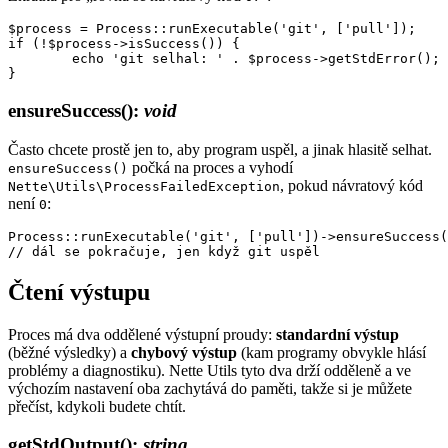
$process = Process::runExecutable('git', ['pull']);

if (!$process->isSuccess()) {

	echo 'git selhal: ' . $process->getStdError();

ensureSuccess()
:
void
Často chcete prostě jen to, aby program uspěl, a jinak hlasitě selhat.
počká na proces a vyhodí
ensureSuccess()
, pokud návratový kód
Nette\Utils\ProcessFailedException
není
:
0
Process::runExecutable('git', ['pull'])->ensureSuccess(
Čtení výstupu
Proces má dva oddělené výstupní proudy:
standardní výstup
(běžné výsledky) a
chybový výstup
(kam programy obvykle hlásí
problémy a diagnostiku). Nette Utils tyto dva drží odděleně a ve
výchozím nastavení oba zachytává do paměti, takže si je můžete
přečíst, kdykoli budete chtít.
getStdOutput()
:
string