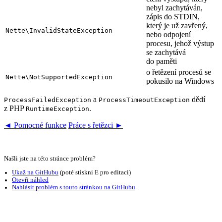
nebyl zachytáván,
zápis do STDIN,
který je už zavřený,
Nette\InvalidStateException
nebo odpojení
procesu, jehož výstup
se zachytává
do paměti
o řetězení procesů se
Nette\NotSupportedException
pokusilo na Windows
a
dědí
ProcessFailedException
ProcessTimeoutException
z PHP
.
RuntimeException
◄ Pomocné funkce
Práce s řetězci ►