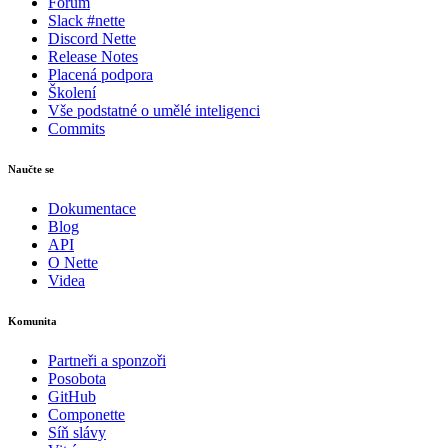
Forum
Slack #nette
Discord Nette
Release Notes
Placená podpora
Školení
Vše podstatné o umělé inteligenci
Commits
Naučte se
Dokumentace
Blog
API
O Nette
Videa
Komunita
Partneři a sponzoři
Posobota
GitHub
Componette
Síň slávy