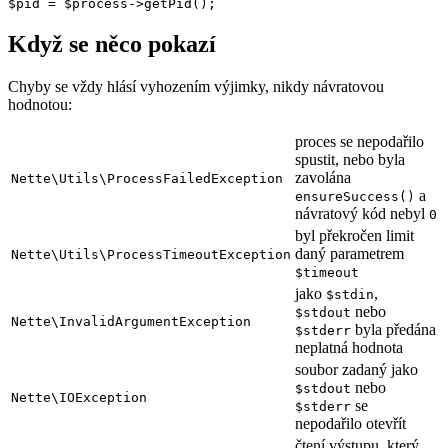
Když se něco pokazí
Chyby se vždy hlásí vyhozením výjimky, nikdy návratovou
hodnotou:
proces se nepodařilo
spustit, nebo byla
zavolána
Nette\Utils\ProcessFailedException
a
ensureSuccess()
návratový kód nebyl
0
byl překročen limit
daný parametrem
Nette\Utils\ProcessTimeoutException
$timeout
jako
,
$stdin
nebo
$stdout
Nette\InvalidArgumentException
byla předána
$stderr
neplatná hodnota
soubor zadaný jako
nebo
$stdout
Nette\IOException
se
$stderr
nepodařilo otevřít
čtení výstupu, který