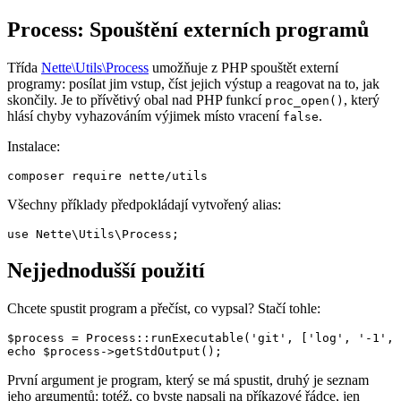
Process: Spouštění externích programů
Třída
Nette\Utils\Process
umožňuje z PHP spouštět externí
programy: posílat jim vstup, číst jejich výstup a reagovat na to, jak
skončily. Je to přívětivý obal nad PHP funkcí
, který
proc_open()
hlásí chyby vyhazováním výjimek místo vracení
.
false
Instalace:
Všechny příklady předpokládají vytvořený alias:
Nejjednodušší použití
Chcete spustit program a přečíst, co vypsal? Stačí tohle:
$process = Process::runExecutable('git', ['log', '-1', 
První argument je program, který se má spustit, druhý je seznam
jeho argumentů: totéž, co byste napsali na příkazové řádce, jen