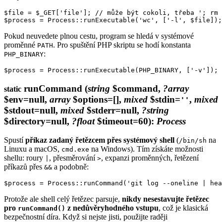
$file = $_GET['file']; // může být cokoli, třeba '; rm 
Pokud neuvedete plnou cestu, program se hledá v systémové
proměnné
. Pro spuštění PHP skriptu se hodí konstanta
PATH
:
PHP_BINARY
runCommand
(
string
$command,
?array
static
$env=null,
array
$options=[],
mixed
$stdin=
,
mixed
''
$stdout=null,
mixed
$stderr=null,
?string
$directory=null,
?float
$timeout=60)
:
Process
Spustí
příkaz zadaný řetězcem přes systémový shell
(
na
/bin/sh
Linuxu a macOS,
na Windows). Tím získáte možnosti
cmd.exe
shellu: roury
, přesměrování
, expanzi proměnných, řetězení
|
>
příkazů přes
a podobně:
&&
Protože ale shell celý řetězec parsuje,
nikdy nesestavujte řetězec
pro
z nedůvěryhodného vstupu
, což je klasická
runCommand()
bezpečnostní díra. Když si nejste jisti, použijte raději