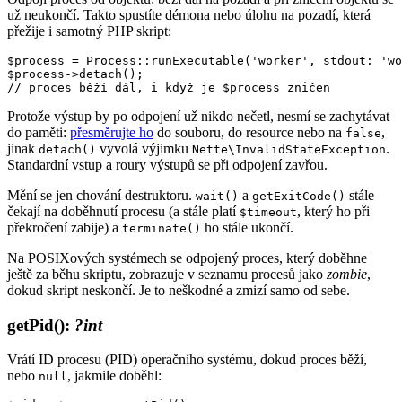
už neukončí. Takto spustíte démona nebo úlohu na pozadí, která
přežije i samotný PHP skript:
$process = Process::runExecutable('worker', stdout: 'wo
$process->detach();

Protože výstup by po odpojení už nikdo nečetl, nesmí se zachytávat
do paměti:
přesměrujte ho
do souboru, do resource nebo na
,
false
jinak
vyvolá výjimku
.
detach()
Nette\InvalidStateException
Standardní vstup a roury výstupů se při odpojení zavřou.
Mění se jen chování destruktoru.
a
stále
wait()
getExitCode()
čekají na doběhnutí procesu (a stále platí
, který ho při
$timeout
překročení zabije) a
ho stále ukončí.
terminate()
Na POSIXových systémech se odpojený proces, který doběhne
ještě za běhu skriptu, zobrazuje v seznamu procesů jako
zombie
,
dokud skript neskončí. Je to neškodné a zmizí samo od sebe.
getPid()
:
?int
Vrátí ID procesu (PID) operačního systému, dokud proces běží,
nebo
, jakmile doběhl:
null