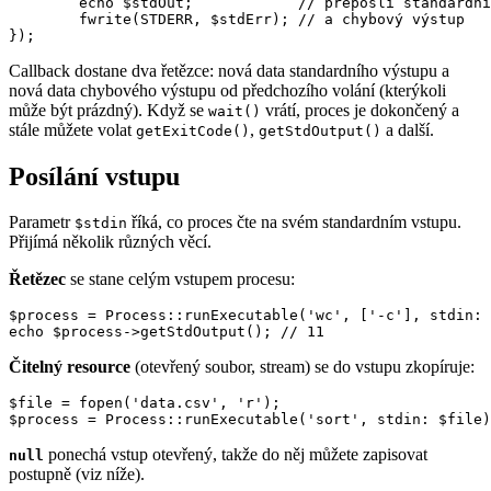
	echo $stdOut;            // přepošli standardní výstup

	fwrite(STDERR, $stdErr); // a chybový výstup

Callback dostane dva řetězce: nová data standardního výstupu a
nová data chybového výstupu od předchozího volání (kterýkoli
může být prázdný). Když se
vrátí, proces je dokončený a
wait()
stále můžete volat
,
a další.
getExitCode()
getStdOutput()
Posílání vstupu
Parametr
říká, co proces čte na svém standardním vstupu.
$stdin
Přijímá několik různých věcí.
Řetězec
se stane celým vstupem procesu:
$process = Process::runExecutable('wc', ['-c'], stdin: 
Čitelný resource
(otevřený soubor, stream) se do vstupu zkopíruje:
$file = fopen('data.csv', 'r');

ponechá vstup otevřený, takže do něj můžete zapisovat
null
postupně (viz níže).