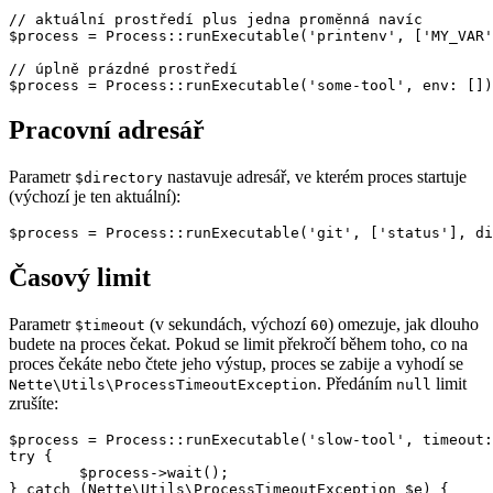
// aktuální prostředí plus jedna proměnná navíc

$process = Process::runExecutable('printenv', ['MY_VAR'
// úplně prázdné prostředí

Pracovní adresář
Parametr
nastavuje adresář, ve kterém proces startuje
$directory
(výchozí je ten aktuální):
Časový limit
Parametr
(v sekundách, výchozí
) omezuje, jak dlouho
$timeout
60
budete na proces čekat. Pokud se limit překročí během toho, co na
proces čekáte nebo čtete jeho výstup, proces se zabije a vyhodí se
. Předáním
limit
Nette\Utils\ProcessTimeoutException
null
zrušíte:
$process = Process::runExecutable('slow-tool', timeout:
try {

	$process->wait();

} catch (Nette\Utils\ProcessTimeoutException $e) {
