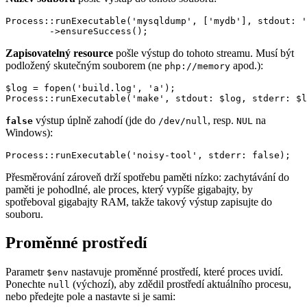
Process::runExecutable('mysqldump', ['mydb'], stdout: '
Zapisovatelný resource
pošle výstup do tohoto streamu. Musí být
podložený skutečným souborem (ne
apod.):
php://memory
$log = fopen('build.log', 'a');

výstup úplně zahodí (jde do
, resp.
na
false
/dev/null
NUL
Windows):
Přesměrování zároveň drží spotřebu paměti nízko: zachytávání do
paměti je pohodlné, ale proces, který vypíše gigabajty, by
spotřeboval gigabajty RAM, takže takový výstup zapisujte do
souboru.
Proměnné prostředí
Parametr
nastavuje proměnné prostředí, které proces uvidí.
$env
Ponechte
(výchozí), aby zdědil prostředí aktuálního procesu,
null
nebo předejte pole a nastavte si je sami: