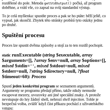
rozdělené do pole. Metoda
počká, až program
getStdOutput()
doběhne, a vrátí vše, co zapsal na svůj standardní výstup.
To je celá myšlenka: spustíte proces a pak se ho ptáte: běží ještě, co
vypsal, jak skončil. Zbytek této stránky probírá tyto otázky jednu
po druhé.
Spuštění procesu
Proces lze spustit dvěma způsoby a stojí za to ten rozdíl pochopit.
runExecutable
(
string
$executable,
array
static
$arguments=[],
?array
$env=null,
array
$options=[],
mixed
$stdin=
,
mixed
$stdout=null,
mixed
''
$stderr=null,
?string
$directory=null,
?float
$timeout=60)
:
Process
Spustí
jeden konkrétní program
se seznamem argumentů.
Argumenty se programu předají přímo, takže nikdy nemusíte
escapovat mezery, uvozovky ani jiné speciální znaky. A protože
nevstupuje do hry žádný shell, nehrozí
shell injection
. Tohle je
bezpečná volba, zvlášť když část příkazu pochází z uživatelského
vstupu: