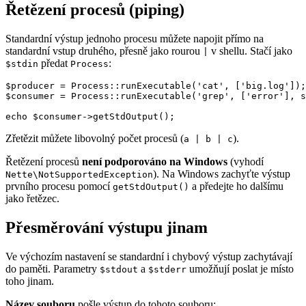
Řetězení procesů (piping)
Standardní výstup jednoho procesu můžete napojit přímo na
standardní vstup druhého, přesně jako rourou
v shellu. Stačí jako
|
předat
:
$stdin
Process
$producer = Process::runExecutable('cat', ['big.log']);

$consumer = Process::runExecutable('grep', ['error'], s
Zřetězit můžete libovolný počet procesů (
).
a | b | c
Řetězení procesů
není podporováno na Windows
(vyhodí
). Na Windows zachyťte výstup
Nette\NotSupportedException
prvního procesu pomocí
a předejte ho dalšímu
getStdOutput()
jako řetězec.
Přesměrování výstupu jinam
Ve výchozím nastavení se standardní i chybový výstup zachytávají
do paměti. Parametry
a
umožňují poslat je místo
$stdout
$stderr
toho jinam.
Název souboru
pošle výstup do tohoto souboru: