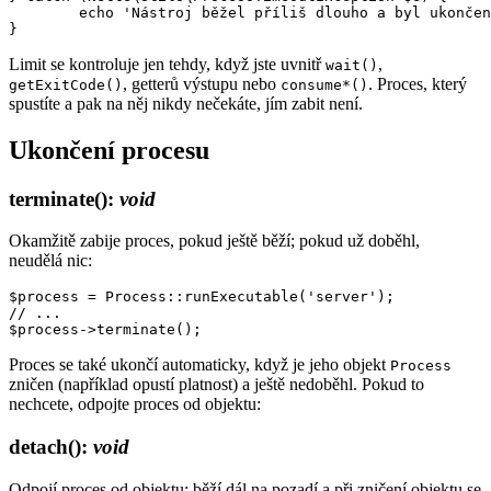
	echo 'Nástroj běžel příliš dlouho a byl ukončen.';

Limit se kontroluje jen tehdy, když jste uvnitř
,
wait()
, getterů výstupu nebo
. Proces, který
getExitCode()
consume*()
spustíte a pak na něj nikdy nečekáte, jím zabit není.
Ukončení procesu
terminate()
:
void
Okamžitě zabije proces, pokud ještě běží; pokud už doběhl,
neudělá nic:
$process = Process::runExecutable('server');

// ...

Proces se také ukončí automaticky, když je jeho objekt
Process
zničen (například opustí platnost) a ještě nedoběhl. Pokud to
nechcete, odpojte proces od objektu:
detach()
:
void
Odpojí proces od objektu: běží dál na pozadí a při zničení objektu se