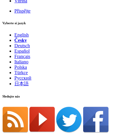
Vitrína
Přispějte
Vyberte si jazyk
English
Česky
Deutsch
Español
Français
Italiano
Polska
Türkçe
Русский
日本語
Sledujte nás