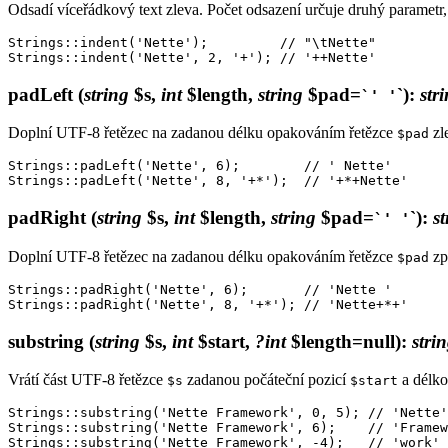
Odsadí víceřádkový text zleva. Počet odsazení určuje druhý parametr, 
Strings::indent('Nette');         // "\tNette"

padLeft
(
string
$s,
int
$length,
string
$pad=
`)
:
str
`' '
Doplní UTF-8 řetězec na zadanou délku opakováním řetězce
zl
$pad
Strings::padLeft('Nette', 6);        // ' Nette'

padRight
(
string
$s,
int
$length,
string
$pad=
`)
:
st
`' '
Doplní UTF-8 řetězec na zadanou délku opakováním řetězce
zp
$pad
Strings::padRight('Nette', 6);       // 'Nette '

substring
(
string
$s,
int
$start,
?int
$length=null)
:
stri
Vrátí část UTF-8 řetězce
zadanou počáteční pozicí
a délk
$s
$start
Strings::substring('Nette Framework', 0, 5); // 'Nette'

Strings::substring('Nette Framework', 6);    // 'Framew