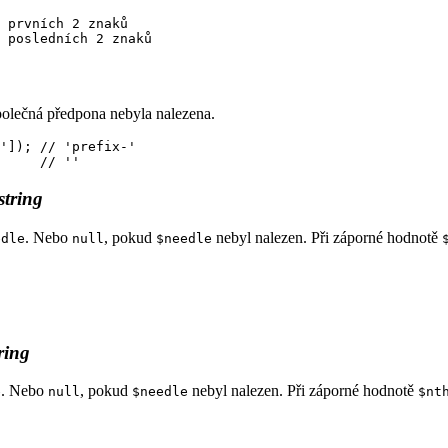
 prvních 2 znaků

polečná předpona nebyla nalezena.
']); // 'prefix-'

string
. Nebo
, pokud
nebyl nalezen. Při záporné hodnotě
edle
null
$needle
ring
. Nebo
, pokud
nebyl nalezen. Při záporné hodnotě
e
null
$needle
$nt