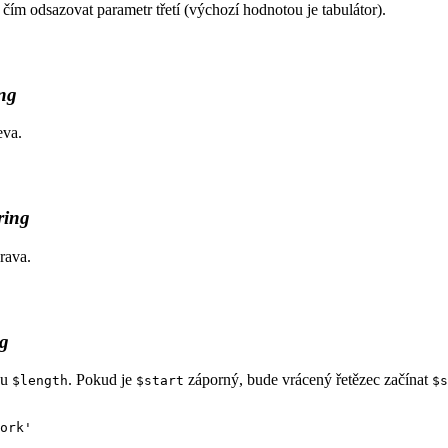
čím odsazovat parametr třetí (výchozí hodnotou je tabulátor).
ing
eva.
ring
rava.
ng
ou
. Pokud je
záporný, bude vrácený řetězec začínat
$length
$start
$s
ork'
