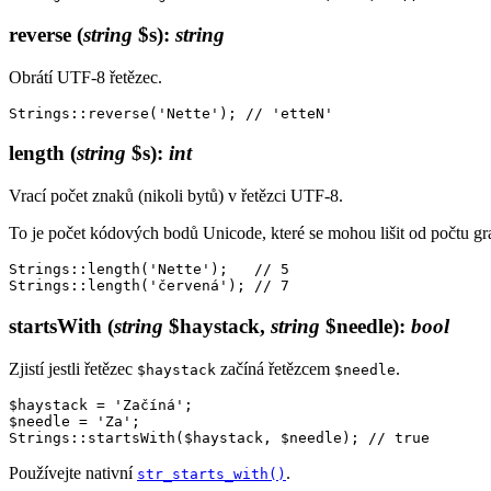
reverse
(
string
$s)
:
string
Obrátí UTF-8 řetězec.
length
(
string
$s)
:
int
Vrací počet znaků (nikoli bytů) v řetězci UTF-8.
To je počet kódových bodů Unicode, které se mohou lišit od počtu g
Strings::length('Nette');   // 5

startsWith
(
string
$haystack,
string
$needle)
:
bool
Zjistí jestli řetězec
začíná řetězcem
.
$haystack
$needle
$haystack = 'Začíná';

$needle = 'Za';

Používejte nativní
.
str_starts_with()