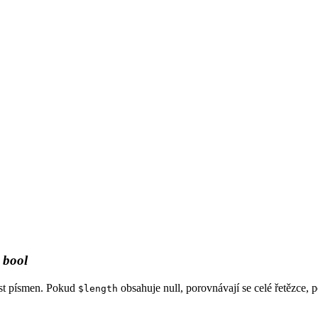
:
bool
ost písmen. Pokud
obsahuje null, porovnávají se celé řetězce,
$length