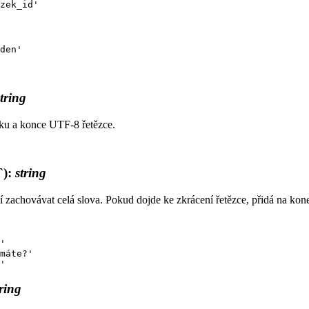
string
ku a konce UTF-8 řetězce.
`)
:
string
achovávat celá slova. Pokud dojde ke zkrácení řetězce, přidá na konec
'

máte?'

tring