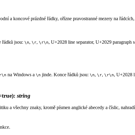
úvodní a koncové prázdné řádky, ořízne pravostranné mezery na řádcíc
 řádků jsou:
,
,
, U+2028 line separator, U+2029 paragraph s
\n
\r
\r\n
na Windows a
jinde. Konce řádků jsou:
,
,
, U+2028 l
r\n
\n
\n
\r
\r\n
true)
:
string
itiku a všechny znaky, kromě písmen anglické abecedy a číslic, nahrad
unkce.