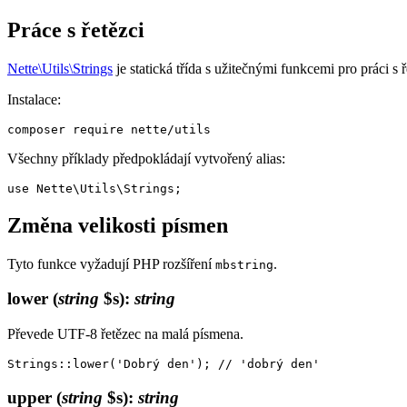
Práce s řetězci
Nette\Utils\Strings
je statická třída s užitečnými funkcemi pro práci 
Instalace:
Všechny příklady předpokládají vytvořený alias:
Změna velikosti písmen
Tyto funkce vyžadují PHP rozšíření
.
mbstring
lower
(
string
$s)
:
string
Převede UTF-8 řetězec na malá písmena.
upper
(
string
$s)
:
string