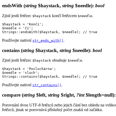
endsWith
(
string
$haystack,
string
$needle)
:
bool
Zjistí jestli řetězec
končí řetězcem
.
$haystack
$needle
$haystack = 'Končí';

$needle = 'čí';

Používejte nativní
.
str_ends_with()
contains
(
string
$haystack,
string
$needle)
:
bool
Zjistí jestli řetězec
obsahuje
.
$haystack
$needle
$haystack = 'Posluchárna';

$needle = 'sluch';

Používejte nativní
.
str_contains()
compare
(
string
$left,
string
$right,
?int
$length=null)
Porovnání dvou UTF-8 řetězců nebo jejich částí bez ohledu na velik
řetězců, jinak se porovnává příslušný počet znaků od začátku.