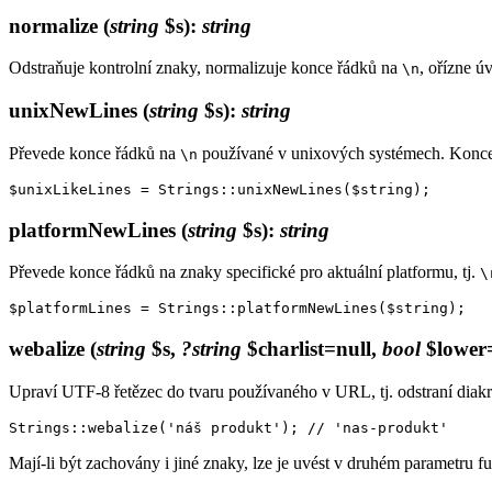
normalize
(
string
$s)
:
string
Odstraňuje kontrolní znaky, normalizuje konce řádků na
, ořízne 
\n
unixNewLines
(
string
$s)
:
string
Převede konce řádků na
používané v unixových systémech. Konce
\n
platformNewLines
(
string
$s)
:
string
Převede konce řádků na znaky specifické pro aktuální platformu, tj.
\
webalize
(
string
$s,
?string
$charlist=null,
bool
$lower=
Upraví UTF-8 řetězec do tvaru používaného v URL, tj. odstraní diakr
Mají-li být zachovány i jiné znaky, lze je uvést v druhém parametru f