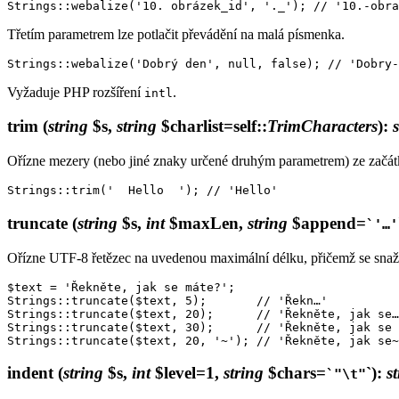
Třetím parametrem lze potlačit převádění na malá písmenka.
Vyžaduje PHP rozšíření
.
intl
trim
(
string
$s,
string
$charlist=self::
TrimCharacters
)
:
Ořízne mezery (nebo jiné znaky určené druhým parametrem) ze začát
truncate
(
string
$s,
int
$maxLen,
string
$append=
`'…'
Ořízne UTF-8 řetězec na uvedenou maximální délku, přičemž se snaží z
$text = 'Řekněte, jak se máte?';

Strings::truncate($text, 5);       // 'Řekn…'

Strings::truncate($text, 20);      // 'Řekněte, jak se…
Strings::truncate($text, 30);      // 'Řekněte, jak se 
indent
(
string
$s,
int
$level=1,
string
$chars=
`)
:
s
`"\t"