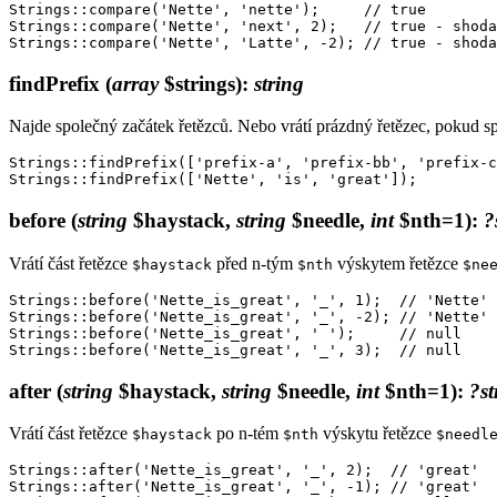
Strings::compare('Nette', 'nette');     // true

Strings::compare('Nette', 'next', 2);   // true - shoda
findPrefix
(
array
$strings)
:
string
Najde společný začátek řetězců. Nebo vrátí prázdný řetězec, pokud s
Strings::findPrefix(['prefix-a', 'prefix-bb', 'prefix-c
before
(
string
$haystack,
string
$needle,
int
$nth=1)
:
?
Vrátí část řetězce
před n-tým
výskytem řetězce
$haystack
$nth
$ne
Strings::before('Nette_is_great', '_', 1);  // 'Nette'

Strings::before('Nette_is_great', '_', -2); // 'Nette'

Strings::before('Nette_is_great', ' ');     // null

after
(
string
$haystack,
string
$needle,
int
$nth=1)
:
?st
Vrátí část řetězce
po n-tém
výskytu řetězce
$haystack
$nth
$needl
Strings::after('Nette_is_great', '_', 2);  // 'great'

Strings::after('Nette_is_great', '_', -1); // 'great'
