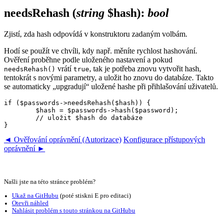
needsRehash
(
string
$hash)
:
bool
Zjistí, zda hash odpovídá v konstruktoru zadaným volbám.
Hodí se použít ve chvíli, kdy např. měníte rychlost hashování.
Ověření proběhne podle uloženého nastavení a pokud
vrátí
, tak je potřeba znovu vytvořit hash,
needsRehash()
true
tentokrát s novými parametry, a uložit ho znovu do databáze. Takto
se automaticky „upgradují“ uložené hashe při přihlašování uživatelů.
if ($passwords->needsRehash($hash)) {

	$hash = $passwords->hash($password);

	// uložit $hash do databáze

◄ Ověřování oprávnění (Autorizace)
Konfigurace přístupových
oprávnění ►