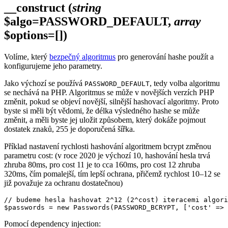
__construct
(
string
$algo=PASSWORD_DEFAULT,
array
$options=[])
Volíme, který
bezpečný algoritmus
pro generování hashe použít a
konfigurujeme jeho parametry.
Jako výchozí se používá
, tedy volba algoritmu
PASSWORD_DEFAULT
se nechává na PHP. Algoritmus se může v novějších verzích PHP
změnit, pokud se objeví novější, silnější hashovací algoritmy. Proto
byste si měli být vědomi, že délka výsledného hashe se může
změnit, a měli byste jej uložit způsobem, který dokáže pojmout
dostatek znaků, 255 je doporučená šířka.
Příklad nastavení rychlosti hashování algoritmem bcrypt změnou
parametru cost: (v roce 2020 je výchozí 10, hashování hesla trvá
zhruba 80ms, pro cost 11 je to cca 160ms, pro cost 12 zhruba
320ms, čím pomalejší, tím lepší ochrana, přičemž rychlost 10–12 se
již považuje za ochranu dostatečnou)
// budeme hesla hashovat 2^12 (2^cost) iteracemi algori
Pomocí dependency injection: