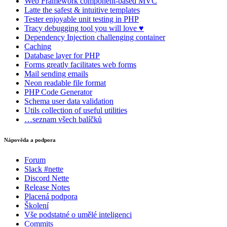
Web Framework
component-based MVC
Latte
the safest & intuitive templates
Tester
enjoyable unit testing in PHP
Tracy
debugging tool you will love ♥
Dependency Injection
challenging container
Caching
Database
layer for PHP
Forms
greatly facilitates web forms
Mail
sending emails
Neon
readable file format
PHP Code Generator
Schema
user data validation
Utils
collection of useful utilities
…seznam všech balíčků
Nápověda a podpora
Forum
Slack #nette
Discord Nette
Release Notes
Placená podpora
Školení
Vše podstatné o umělé inteligenci
Commits