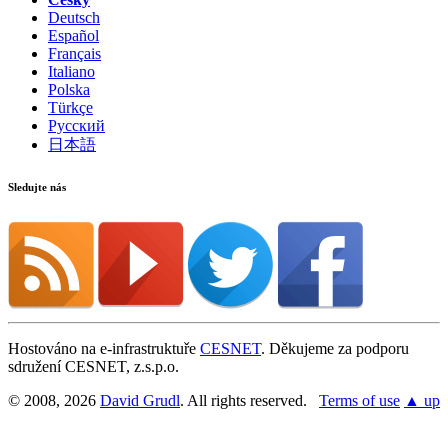
Deutsch
Español
Français
Italiano
Polska
Türkçe
Русский
日本語
Sledujte nás
Hostováno na e-infrastruktuře
CESNET
. Děkujeme za podporu
sdružení CESNET, z.s.p.o.
© 2008, 2026
David Grudl
. All rights reserved.
Terms of use
▲ up