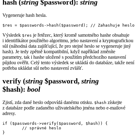
hash
(
string
$password)
:
string
Vygeneruje hash hesla.
Výsledek
je řetězec, který kromě samotného hashe obsahuje
$res
i identifikátor použitého algoritmu, jeho nastavení a kryptografickou
sůl (náhodná data zajišťující, že pro stejné heslo se vygeneruje jiný
hash). Je tedy zpětně kompatibilní, když například změníte
parametry, tak i hashe uložené s použitím předchozího nastavení
půjdou ověřit. Celý tento výsledek se ukládá do databáze, takže není
potřeba ukládat sůl nebo nastavení zvlášť.
verify
(
string
$password,
string
$hash)
:
bool
Zjistí, zda dané heslo odpovídá danému otisku.
získejte
$hash
z databáze podle zadaného uživatelského jména nebo e-mailové
adresy.
if ($passwords->verify($password, $hash)) {

	// správné heslo
