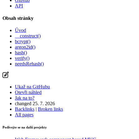
GitHub
API
Obsah stránky
Úvod
__construct()
bcrypt()
argon2id()
hash()
verify()
needsRehash()
Ukaž na GitHubu
Otevři náhled
Jak na to?
changed 25. 7. 2026
Backlinks
|
Broken links
All pages
Podívejte se na další projekty