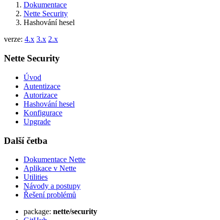
Dokumentace
Našli jste na této stránce problém?
Nette Security
Ukaž na GitHubu
(poté stiskni E pro editaci)
Hashování hesel
Otevři náhled
verze:
4.x
3.x
2.x
Nahlásit problém s touto stránkou na GitHubu
Nette Security
Úvod
Autentizace
Autorizace
Hashování hesel
Konfigurace
Upgrade
Další četba
Dokumentace Nette
Aplikace v Nette
Utilities
Návody a postupy
Řešení problémů
package:
nette/security