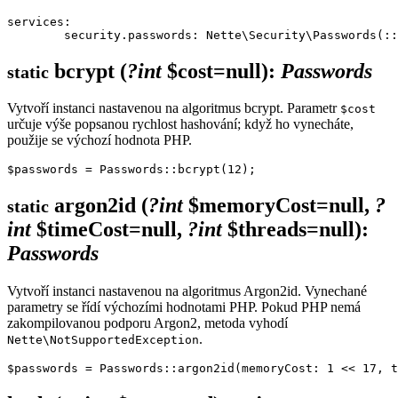
services:

bcrypt
(
?int
$cost=null)
:
Passwords
static
Vytvoří instanci nastavenou na algoritmus bcrypt. Parametr
$cost
určuje výše popsanou rychlost hashování; když ho vynecháte,
použije se výchozí hodnota PHP.
argon2id
(
?int
$memoryCost=null,
?
static
int
$timeCost=null,
?int
$threads=null)
:
Passwords
Vytvoří instanci nastavenou na algoritmus Argon2id. Vynechané
parametry se řídí výchozími hodnotami PHP. Pokud PHP nemá
zakompilovanou podporu Argon2, metoda vyhodí
.
Nette\NotSupportedException