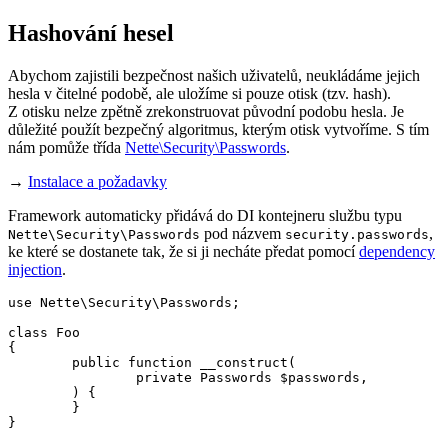
Hashování hesel
Abychom zajistili bezpečnost našich uživatelů, neukládáme jejich
hesla v čitelné podobě, ale uložíme si pouze otisk (tzv. hash).
Z otisku nelze zpětně zrekonstruovat původní podobu hesla. Je
důležité použít bezpečný algoritmus, kterým otisk vytvoříme. S tím
nám pomůže třída
Nette\Security\Passwords
.
→
Instalace a požadavky
Framework automaticky přidává do DI kontejneru službu typu
pod názvem
,
Nette\Security\Passwords
security.passwords
ke které se dostanete tak, že si ji necháte předat pomocí
dependency
injection
.
use Nette\Security\Passwords;

class Foo

{

	public function __construct(

		private Passwords $passwords,

	) {

	}
