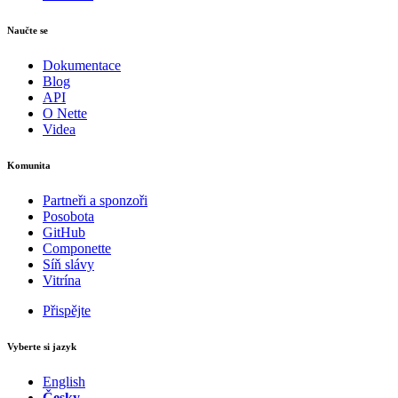
Naučte se
Dokumentace
Blog
API
O Nette
Videa
Komunita
Partneři a sponzoři
Posobota
GitHub
Componette
Síň slávy
Vitrína
Přispějte
Vyberte si jazyk
English
Česky