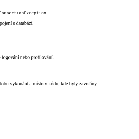
.
ConnectionException
pojení s databází.
o logování nebo profilování.
 dobu vykonání a místo v kódu, kde byly zavolány.