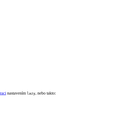
raci
nastavením
, nebo takto:
lazy