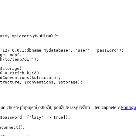
vytvořit ručně:
ase\Explorer
=127.0.0.1;dbname=mydatabase', 'user', 'password');

ge, např.:

h/to/temp/dir');

$storage);

ů a cizích klíčů

dConventions($structure);

d chcete připojení odložit, použijte lazy režim – ten zapnete v
konfigu
.
econnect()