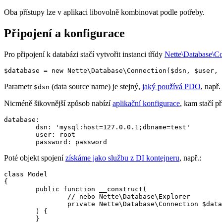
Oba přístupy lze v aplikaci libovolně kombinovat podle potřeby.
Připojení a konfigurace
Pro připojení k databázi stačí vytvořit instanci třídy
Nette\Database\C
Parametr
(data source name) je stejný,
jaký používá PDO
, např
$dsn
Nicméně šikovnější způsob nabízí
aplikační konfigurace
, kam stačí p
database:

	dsn: 'mysql:host=127.0.0.1;dbname=test'

	user: root

Poté objekt spojení
získáme jako službu z DI kontejneru
, např.:
class Model

{

	public function __construct(

		// nebo Nette\Database\Explorer

		private Nette\Database\Connection $database,

	) {

	}
