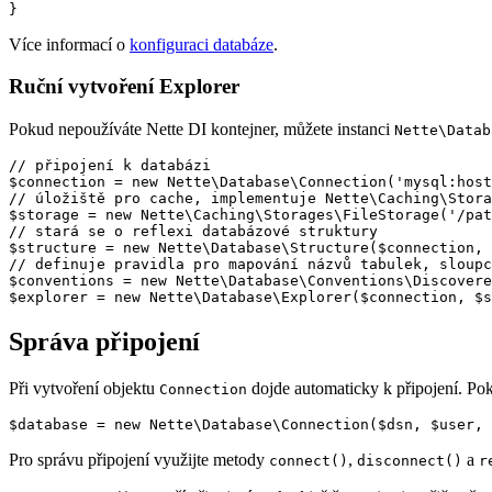
Více informací o
konfiguraci databáze
.
Ruční vytvoření Explorer
Pokud nepoužíváte Nette DI kontejner, můžete instanci
Nette\Datab
// připojení k databázi

$connection = new Nette\Database\Connection('mysql:host
// úložiště pro cache, implementuje Nette\Caching\Stora
$storage = new Nette\Caching\Storages\FileStorage('/pat
// stará se o reflexi databázové struktury

$structure = new Nette\Database\Structure($connection, 
// definuje pravidla pro mapování názvů tabulek, sloupc
$conventions = new Nette\Database\Conventions\Discovere
Správa připojení
Při vytvoření objektu
dojde automaticky k připojení. Poku
Connection
Pro správu připojení využijte metody
,
a
connect()
disconnect()
r