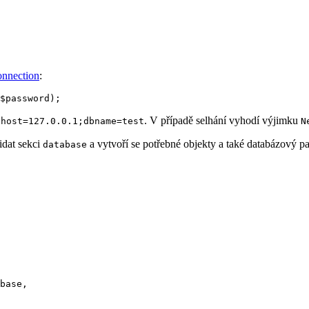
onnection
:
.
. V případě selhání vyhodí výjimku
host=127.0.0.1;dbname=test
N
řidat sekci
a vytvoří se potřebné objekty a také databázový p
database