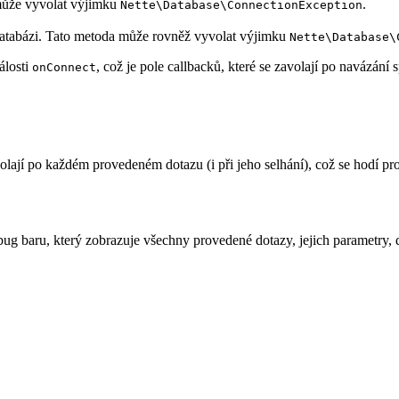
 může vyvolat výjimku
.
Nette\Database\ConnectionException
databázi. Tato metoda může rovněž vyvolat výjimku
Nette\Database\
álosti
, což je pole callbacků, které se zavolají po navázání s
onConnect
olají po každém provedeném dotazu (i při jeho selhání), což se hodí pr
bug baru, který zobrazuje všechny provedené dotazy, jejich parametry,