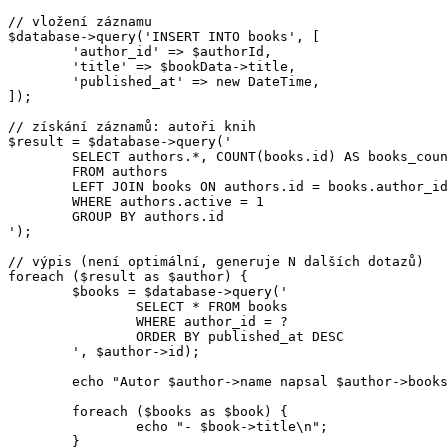
// vložení záznamu

$database->query('INSERT INTO books', [

	'author_id' => $authorId,

	'title' => $bookData->title,

	'published_at' => new DateTime,

]);

// získání záznamů: autoři knih

$result = $database->query('

	SELECT authors.*, COUNT(books.id) AS books_count

	FROM authors

	LEFT JOIN books ON authors.id = books.author_id

	WHERE authors.active = 1

	GROUP BY authors.id

');

// výpis (není optimální, generuje N dalších dotazů)

foreach ($result as $author) {

	$books = $database->query('

		SELECT * FROM books

		WHERE author_id = ?

		ORDER BY published_at DESC

	', $author->id);

	echo "Autor $author->name napsal $author->books_count knih:\n";

	foreach ($books as $book) {

		echo "- $book->title\n";

	}
