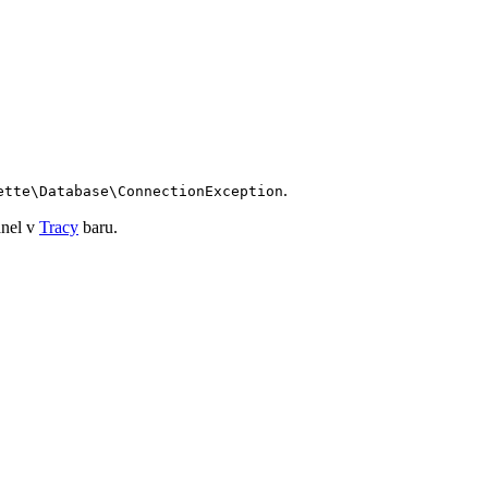
.
ette\Database\ConnectionException
anel v
Tracy
baru.