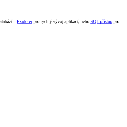
atabází –
Explorer
pro rychlý vývoj aplikací, nebo
SQL přístup
pro