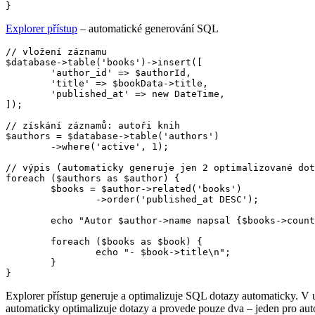
Explorer přístup
– automatické generování SQL
// vložení záznamu

$database->table('books')->insert([

	'author_id' => $authorId,

	'title' => $bookData->title,

	'published_at' => new DateTime,

]);

// získání záznamů: autoři knih

$authors = $database->table('authors')

	->where('active', 1);

// výpis (automaticky generuje jen 2 optimalizované dot
foreach ($authors as $author) {

	$books = $author->related('books')

		->order('published_at DESC');

	echo "Autor $author->name napsal {$books->count()} knih:\n";

	foreach ($books as $book) {

		echo "- $book->title\n";

	}

Explorer přístup generuje a optimalizuje SQL dotazy automaticky. V
automaticky optimalizuje dotazy a provede pouze dva – jeden pro auto