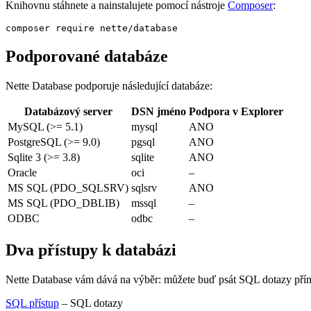
Knihovnu stáhnete a nainstalujete pomocí nástroje
Composer
:
Podporované databáze
Nette Database podporuje následující databáze:
Databázový server
DSN jméno
Podpora v Explorer
MySQL (>= 5.1)
mysql
ANO
PostgreSQL (>= 9.0)
pgsql
ANO
Sqlite 3 (>= 3.8)
sqlite
ANO
Oracle
oci
–
MS SQL (PDO_SQLSRV)
sqlsrv
ANO
MS SQL (PDO_DBLIB)
mssql
–
ODBC
odbc
–
Dva přístupy k databázi
Nette Database vám dává na výběr: můžete buď psát SQL dotazy přímo 
SQL přístup
– SQL dotazy