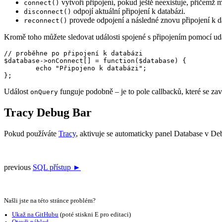
vytvoří připojení, pokud ještě neexistuje, přičemž
connect()
odpojí aktuální připojení k databázi.
disconnect()
provede odpojení a následné znovu připojení k 
reconnect()
Kromě toho můžete sledovat události spojené s připojením pomocí ud
// proběhne po připojení k databázi

$database->onConnect[] = function($database) {

	echo "Připojeno k databázi";

Událost
funguje podobně – je to pole callbacků, které se zav
onQuery
Tracy Debug Bar
Pokud používáte
Tracy
, aktivuje se automaticky panel Database v De
previous
SQL přístup ►