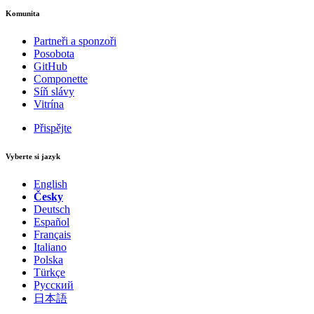
Komunita
Partneři a sponzoři
Posobota
GitHub
Componette
Síň slávy
Vitrína
Přispějte
Vyberte si jazyk
English
Česky
Deutsch
Español
Français
Italiano
Polska
Türkçe
Русский
日本語