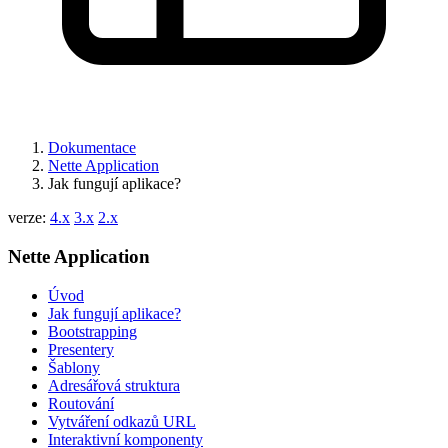
Dokumentace
Nette Application
Jak fungují aplikace?
verze:
4.x
3.x
2.x
Nette Application
Úvod
Jak fungují aplikace?
Bootstrapping
Presentery
Šablony
Adresářová struktura
Routování
Vytváření odkazů URL
Interaktivní komponenty