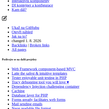
Interaktivní komponenty
DI kontejner a konfigurace
Kam dál?
Ukaž na GitHubu
Otevři náhled
Jak na to?
changed 1. 8. 2026
Našli jste na této stránce problém?
Backlinks
|
Broken links
All pages
Ukaž na GitHubu
(poté stiskni E pro editaci)
Otevři náhled
Podívejte se na další projekty
Nahlásit problém s touto stránkou na GitHubu
Web Framework
component-based MVC
Latte
the safest & intuitive templates
Tester
enjoyable unit testing in PHP
Tracy
debugging tool you will love ♥
Dependency Injection
challenging container
Caching
Database
layer for PHP
Forms
greatly facilitates web forms
Mail
sending emails
Neon
readable file format