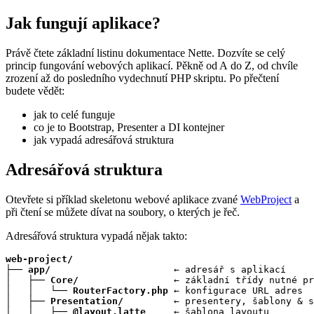
Jak fungují aplikace?
Právě čtete základní listinu dokumentace Nette. Dozvíte se celý
princip fungování webových aplikací. Pěkně od A do Z, od chvíle
zrození až do posledního vydechnutí PHP skriptu. Po přečtení
budete vědět:
jak to celé funguje
co je to Bootstrap, Presenter a DI kontejner
jak vypadá adresářová struktura
Adresářová struktura
Otevřete si příklad skeletonu webové aplikace zvané
WebProject
a
při čtení se můžete dívat na soubory, o kterých je řeč.
Adresářová struktura vypadá nějak takto:
web-project/
├── 
app/
                      ← adresář s aplikací

│   ├── 
Core/
                 ← základní třídy nutné pr
│   │   └── 
RouterFactory.php
 ← konfigurace URL adres

│   ├── 
Presentation/
         ← presentery, šablony & s
│   │   ├── 
@layout.latte
     ← šablona layoutu
