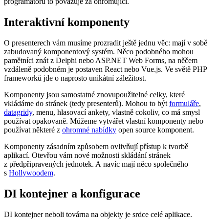
programátorů to považuje za ohromující.
Interaktivní komponenty
O presenterech vám musíme prozradit ještě jednu věc: mají v sobě
zabudovaný komponentový systém. Něco podobného mohou
pamětníci znát z Delphi nebo ASP.NET Web Forms, na něčem
vzdáleně podobném je postaven React nebo Vue.js. Ve světě PHP
frameworků jde o naprosto unikátní záležitost.
Komponenty jsou samostatné znovupoužitelné celky, které
vkládáme do stránek (tedy presenterů). Mohou to být
formuláře
,
datagridy
, menu, hlasovací ankety, vlastně cokoliv, co má smysl
používat opakovaně. Můžeme vytvářet vlastní komponenty nebo
používat některé z
ohromné nabídky
open source komponent.
Komponenty zásadním způsobem ovlivňují přístup k tvorbě
aplikací. Otevřou vám nové možnosti skládání stránek
z předpřipravených jednotek. A navíc mají něco společného
s
Hollywoodem
.
DI kontejner a konfigurace
DI kontejner neboli továrna na objekty je srdce celé aplikace.