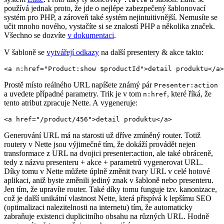
používá jednak proto, že jde o nejlépe zabezpečený šablonovací
systém pro PHP, a zároveň také systém nejintuitivnější. Nemusíte se
učit mnoho nového, vystačíte si se znalostí PHP a několika značek.
Všechno se dozvíte
v dokumentaci
.
V šabloně se
vytvářejí odkazy
na další presentery & akce takto:
Prostě místo reálného URL napíšete známý pár
Presenter:action
a uvedete případné parametry. Trik je v tom
, které říká, že
n:href
tento atribut zpracuje Nette. A vygeneruje:
Generování URL má na starosti už dříve zmíněný router. Totiž
routery v Nette jsou výjimečné tím, že dokáží provádět nejen
transformace z URL na dvojici presenter:action, ale také obráceně,
tedy z názvu presenteru + akce + parametrů vygenerovat URL.
Díky tomu v Nette můžete úplně změnit tvary URL v celé hotové
aplikaci, aniž byste změnili jediný znak v šabloně nebo presenteru.
Jen tím, že upravíte router. Také díky tomu funguje tzv. kanonizace,
což je další unikátní vlastnost Nette, která přispívá k lepšímu SEO
(optimalizaci nalezitelnosti na internetu) tím, že automaticky
zabraňuje existenci duplicitního obsahu na různých URL. Hodně