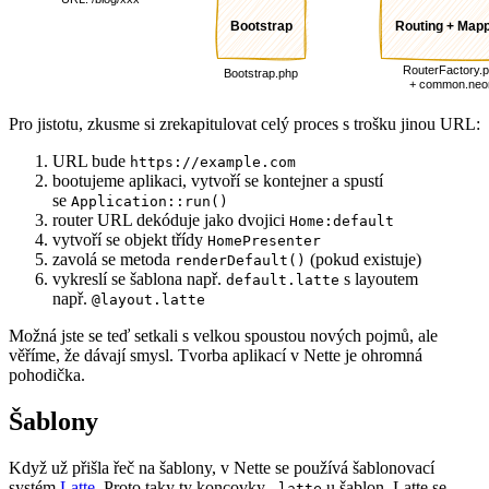
Pro jistotu, zkusme si zrekapitulovat celý proces s trošku jinou URL:
URL bude
https://example.com
bootujeme aplikaci, vytvoří se kontejner a spustí
se
Application::run()
router URL dekóduje jako dvojici
Home:default
vytvoří se objekt třídy
HomePresenter
zavolá se metoda
(pokud existuje)
renderDefault()
vykreslí se šablona např.
s layoutem
default.latte
např.
@layout.latte
Možná jste se teď setkali s velkou spoustou nových pojmů, ale
věříme, že dávají smysl. Tvorba aplikací v Nette je ohromná
pohodička.
Šablony
Když už přišla řeč na šablony, v Nette se používá šablonovací
systém
Latte
. Proto taky ty koncovky
u šablon. Latte se
.latte