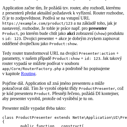
Application začne tím, že požádá tzv. router, aby rozhodl, kterému
z presenterů předat aktuální požadavek k vyřízení. Router rozhodne,
čí je to zodpovědnost. Podívá se na vstupní URL
a na základě toho, jak je
https://example.com/product/123
nastavený, rozhodne, že tohle je práce např. pro
presenter
, po kterém bude chtít jako
akci
zobrazení (
) produktu
Product
show
s
. Dvojici presenter + akce je dobrým zvykem zapisovat
id: 123
oddělené dvojtečkou jako
.
Product:show
Tedy router transformoval URL na dvojici
+
Presenter:action
parametry, v našem případě
+
. Jak takový
Product:show
id: 123
router vypadá se můžete podívat v souboru
a podrobně ho popisujeme
app/Core/RouterFactory.php
v kapitole
Routing
.
Pojďme dál. Application už zná jméno presenteru a může
pokračovat dál. Tím že vyrobí objekt třídy
, což
ProductPresenter
je kód presenteru
. Přesněji řečeno, požádá DI kontejner,
Product
aby presenter vyrobil, protože od vyrábění je tu on.
Presenter může vypadat třeba takto:
class ProductPresenter extends Nette\Application\UI\Pre
{

	public function __construct(
