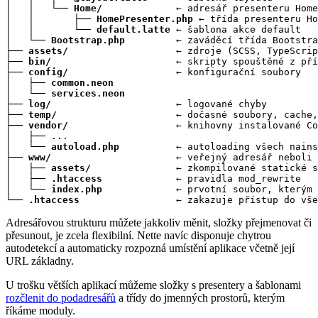
│   │   └── 
Home/
             ← adresář presenteru Home

│   │       ├── 
HomePresenter.php
 ← třída presenteru Ho
│   │       └── 
default.latte
 ← šablona akce default

│   └── 
Bootstrap.php
         ← zaváděcí třída Bootstra
├── 
assets/
                   ← zdroje (SCSS, TypeScrip
├── 
bin/
                      ← skripty spouštěné z pří
├── 
config/
                   ← konfigurační soubory

│   ├── 
common.neon
│   └── 
services.neon
├── 
log/
                      ← logované chyby

├── 
temp/
                     ← dočasné soubory, cache,
├── 
vendor/
                   ← knihovny instalované Co
│   ├── ...

│   └── 
autoload.php
          ← autoloading všech nains
├── 
www/
                      ← veřejný adresář neboli 
│   ├── 
assets/
               ← zkompilované statické s
│   ├── 
.htaccess
             ← pravidla mod_rewrite

│   └── 
index.php
             ← prvotní soubor, kterým 
└── 
.htaccess
                 ← zakazuje přístup do vše
Adresářovou strukturu můžete jakkoliv měnit, složky přejmenovat či
přesunout, je zcela flexibilní. Nette navíc disponuje chytrou
autodetekcí a automaticky rozpozná umístění aplikace včetně její
URL základny.
U trošku větších aplikací můžeme složky s presentery a šablonami
rozčlenit do podadresářů
a třídy do jmenných prostorů, kterým
říkáme moduly.