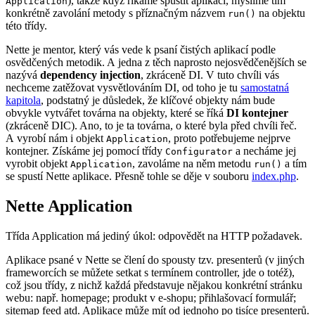
), takže když říkáme spustit aplikaci, myslíme tím
Application
konkrétně zavolání metody s příznačným názvem
na objektu
run()
této třídy.
Nette je mentor, který vás vede k psaní čistých aplikací podle
osvědčených metodik. A jedna z těch naprosto nejosvědčenějších se
nazývá
dependency injection
, zkráceně DI. V tuto chvíli vás
nechceme zatěžovat vysvětlováním DI, od toho je tu
samostatná
kapitola
, podstatný je důsledek, že klíčové objekty nám bude
obvykle vytvářet továrna na objekty, které se říká
DI kontejner
(zkráceně DIC). Ano, to je ta továrna, o které byla před chvíli řeč.
A vyrobí nám i objekt
, proto potřebujeme nejprve
Application
kontejner. Získáme jej pomocí třídy
a necháme jej
Configurator
vyrobit objekt
, zavoláme na něm metodu
a tím
Application
run()
se spustí Nette aplikace. Přesně tohle se děje v souboru
index.php
.
Nette Application
Třída Application má jediný úkol: odpovědět na HTTP požadavek.
Aplikace psané v Nette se člení do spousty tzv. presenterů (v jiných
frameworcích se můžete setkat s termínem controller, jde o totéž),
což jsou třídy, z nichž každá představuje nějakou konkrétní stránku
webu: např. homepage; produkt v e-shopu; přihlašovací formulář;
sitemap feed atd. Aplikace může mít od jednoho po tisíce presenterů.