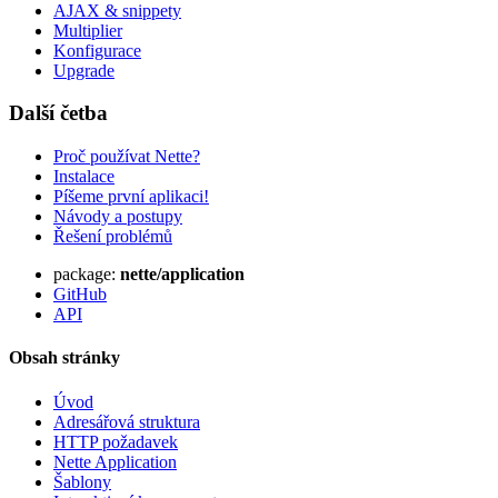
AJAX & snippety
Multiplier
Konfigurace
Upgrade
Další četba
Proč používat Nette?
Instalace
Píšeme první aplikaci!
Návody a postupy
Řešení problémů
package:
nette/application
GitHub
API
Obsah stránky
Úvod
Adresářová struktura
HTTP požadavek
Nette Application
Šablony