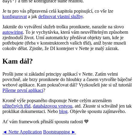
a tím se konfigurace stane realitou.
days')
Je tu pro vás připravená celá kapitola popisující, co vše lze
konfigurovat
a jak
definovat vlastní služby
.
Jakmile do vytváření služeb trošku proniknete, narazíte na slovo
autowiring
. To je vychytávka, která vám neuvěřitelným způsobem
zjednoduší život. Umí automaticky předávat objekty tam, kde je
potřebujete (třeba v konstruktorech vašich tříd), aniž byste museli
cokoliv dělat. Zjistíte, že DI kontejner v Nette je malý zázrak.
Kam dál?
Prošli jsme si základní principy aplikací v Nette. Zatím velmi
povrchně, ale brzy proniknete do hloubky a časem vytvoříte báječné
webové aplikace. Kam pokračovat dál? Vyzkoušeli jste si už tutoriál
Píšeme první aplikaci
?
Kromě výše popsaného disponuje Nette celým arzenálem
užitečných tříd
,
databázovou vrstvou
, atd. Zkuste si schválně jen tak
proklikat dokumentaci. Nebo
blog
. Objevíte spoustu zajímavého.
Ať vám framework přináší spoustu radosti 💙
◄ Nette Application
Bootstrapping ►