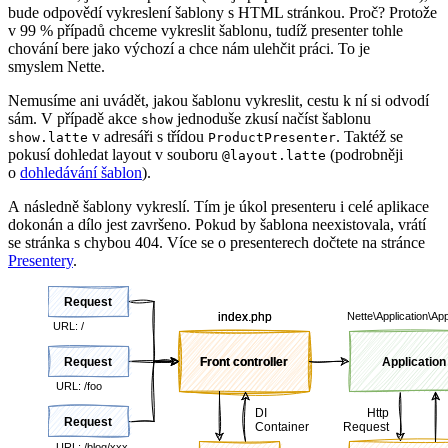
bude odpovědí vykreslení šablony s HTML stránkou. Proč? Protože
v 99 % případů chceme vykreslit šablonu, tudíž presenter tohle
chování bere jako výchozí a chce nám ulehčit práci. To je
smyslem Nette.
Nemusíme ani uvádět, jakou šablonu vykreslit, cestu k ní si odvodí
sám. V případě akce
jednoduše zkusí načíst šablonu
show
v adresáři s třídou
. Taktéž se
show.latte
ProductPresenter
pokusí dohledat layout v souboru
(podrobněji
@layout.latte
o
dohledávání šablon
).
A následně šablony vykreslí. Tím je úkol presenteru i celé aplikace
dokonán a dílo jest završeno. Pokud by šablona neexistovala, vrátí
se stránka s chybou 404. Více se o presenterech dočtete na stránce
Presentery
.