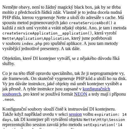
Nemějte obavy, není to žádný magický black box, jak by se třeba
mohlo z předchozích řádků zdát. Vlastně je to jedna docela nudná
PHP třída, kterou vygeneruje Nette a uloží do adresáře s cache. Má
spoustu metod pojmenovaných jako
a
createServiceAbcd()
každá z nich umí vyrobit a vrátit nějaký objekt. Ano, je tam i metoda
, která vyrobí
createServiceApplication__application()
, který jsme potřebovali
Nette\Application\Application
v souboru
pro spuštění aplikace. A jsou tam metody
index.php
vyrábějící jednotlivé presentery. A tak dále.
Objektům, které DI kontejner vytváří, se z nějakého důvodu říká
služby.
Co je na této třídě opravdu speciálního, tak že ji neprogramujete vy,
ale framework. On skutečně vygeneruje PHP kód a uloží ho na disk.
Vy jen dáváte instrukce, jaké objekty má umět kontejner vyrábět a
jak přesně. A tyhle instrukce jsou zapsané v
konfiguračních
souborech
, pro které se používá formát
NEON
a tedy mají i příponu
.
.neon
Konfigurační soubory slouží čistě k instruování DI kontejneru.
Takže když například uvedu v sekci
session
volbu
expiration: 14
, tak DI kontejner při vytváření objektu
days
Nette\Http\Session
reprezentujícího session zavolá jeho metodu
setExpiration('14