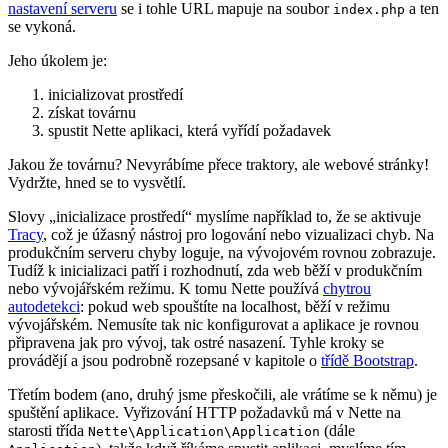
nastavení serveru
se i tohle URL mapuje na soubor
a ten
index.php
se vykoná.
Jeho úkolem je:
inicializovat prostředí
získat továrnu
spustit Nette aplikaci, která vyřídí požadavek
Jakou že továrnu? Nevyrábíme přece traktory, ale webové stránky!
Vydržte, hned se to vysvětlí.
Slovy „inicializace prostředí“ myslíme například to, že se aktivuje
Tracy
, což je úžasný nástroj pro logování nebo vizualizaci chyb. Na
produkčním serveru chyby loguje, na vývojovém rovnou zobrazuje.
Tudíž k inicializaci patří i rozhodnutí, zda web běží v produkčním
nebo vývojářském režimu. K tomu Nette používá
chytrou
autodetekci
: pokud web spouštíte na localhost, běží v režimu
vývojářském. Nemusíte tak nic konfigurovat a aplikace je rovnou
připravena jak pro vývoj, tak ostré nasazení. Tyhle kroky se
provádějí a jsou podrobně rozepsané v kapitole o
třídě Bootstrap
.
Třetím bodem (ano, druhý jsme přeskočili, ale vrátíme se k němu) je
spuštění aplikace. Vyřizování HTTP požadavků má v Nette na
starosti třída
(dále
Nette\Application\Application