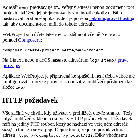
Adresář
představuje tzv. veřejný adresář neboli document-root
www/
projektu. Můžete jej přejmenovat bez nutnosti cokoliv dalšího
nastavovat na straně aplikace. Jen je potřeba
nakonfigurovat hosting
tak, aby document-root mířil do tohoto adresáře.
WebProject si můžete také rovnou stáhnout včetně Nette a to
pomocí
Composeru
:
Na Linuxu nebo macOS nastavte adresářům
a
práva
log/
temp/
pro zápis
.
Aplikace WebProject je připravená ke spuštění, není třeba vůbec nic
konfigurovat a můžete ji rovnou zobrazit v prohlížeči přístupem ke
složce
.
www/
HTTP požadavek
Vše začíná ve chvíli, kdy uživatel v prohlížeči otevře stránku. Tedy
když prohlížeč zaklepe na server s HTTP požadavkem. Požadavek
míří na jediný PHP soubor, který se nachází ve veřejném adresáři
, a tím je
. Dejme tomu, že jde o požadavek na
www/
index.php
adresu
. Díky vhodnému
https://example.com/product/123