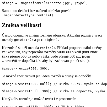
Samotnou detekci bez načtení obrázku provádí
.
Image::detectTypeFromFile()
Změna velikosti
Častou operací je změna rozměrů obrázku. Aktuální rozměry vrací
metody
a
.
getWidth()
getHeight()
Ke změně slouží metoda
. Příklad proporcionální změny
resize()
velikosti tak, aby nepřesáhl rozměry 500×300 pixelů (buď bude
šířka přesně 500 px nebo výška bude přesně 300 px, jeden
z rozměrů se dopočítá tak, aby byl zachován poměr stran):
Je možné specifikovat jen jeden rozměr a druhý se dopočítá:
$image->resize(500, null); // šířka 500px, výška se dop
Kterýkoliv rozměr je možné uvést i v procentech: