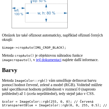
Obrázek lze také oříznout automaticky, například oříznutí černých
okrajů:
Metoda
je objektovou náhradou funkce
cropAuto()
, v
její dokumentaci
najdete další informace.
imagecropauto()
Barvy
Metoda
vám umožňuje definovat barvu
ImageColor::rgb()
pomocí hodnot červené, zelené a modré (RGB). Volitelně můžete
také specifikovat hodnotu průhlednosti v rozmezí 0 (naprosto
průhledné) až 1 (zcela neprůhledné), tedy stejně jako v CSS.
$color = ImageColor::rgb(255, 0, 0); // Červená
