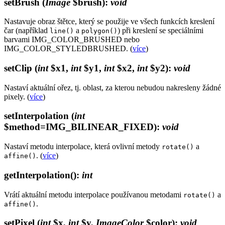
setBrush
(
Image
$brush)
:
void
Nastavuje obraz štětce, který se použije ve všech funkcích kreslení
čar (například
a
) při kreslení se speciálními
line()
polygon()
barvami IMG_COLOR_BRUSHED nebo
IMG_COLOR_STYLEDBRUSHED. (
více
)
setClip
(
int
$x1,
int
$y1,
int
$x2,
int
$y2)
:
void
Nastaví aktuální ořez, tj. oblast, za kterou nebudou nakresleny žádné
pixely. (
více
)
setInterpolation
(
int
$method=IMG_BILINEAR_FIXED)
:
void
Nastaví metodu interpolace, která ovlivní metody
a
rotate()
. (
více
)
affine()
getInterpolation()
:
int
Vrátí aktuální metodu interpolace používanou metodami
a
rotate()
.
affine()
setPixel
(
int
$x,
int
$y,
ImageColor
$color)
:
void