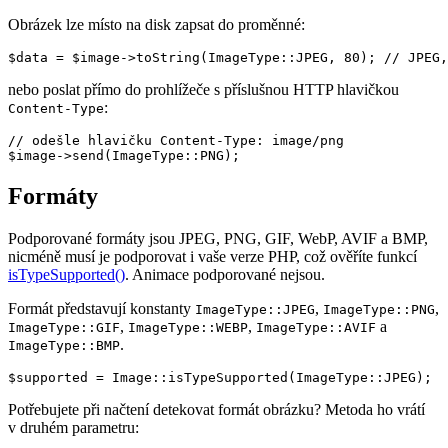
Obrázek lze místo na disk zapsat do proměnné:
nebo poslat přímo do prohlížeče s příslušnou HTTP hlavičkou
:
Content-Type
// odešle hlavičku Content-Type: image/png

Formáty
Podporované formáty jsou JPEG, PNG, GIF, WebP, AVIF a BMP,
nicméně musí je podporovat i vaše verze PHP, což ověříte funkcí
isTypeSupported()
. Animace podporované nejsou.
Formát představují konstanty
,
,
ImageType::JPEG
ImageType::PNG
,
,
a
ImageType::GIF
ImageType::WEBP
ImageType::AVIF
.
ImageType::BMP
Potřebujete při načtení detekovat formát obrázku? Metoda ho vrátí
v druhém parametru: