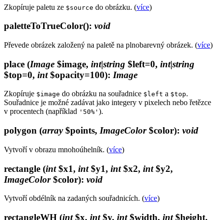
Zkopíruje paletu ze
do obrázku. (
více
)
$source
paletteToTrueColor()
:
void
Převede obrázek založený na paletě na plnobarevný obrázek. (
více
)
place
(
Image
$image,
int|string
$left=0,
int|string
$top=0,
int
$opacity=100)
:
Image
Zkopíruje
do obrázku na souřadnice
a
.
$image
$left
$top
Souřadnice je možné zadávat jako integery v pixelech nebo řetězce
v procentech (například
).
'50%'
polygon
(
array
$points,
ImageColor
$color)
:
void
Vytvoří v obrazu mnohoúhelník. (
více
)
rectangle
(
int
$x1,
int
$y1,
int
$x2,
int
$y2,
ImageColor
$color)
:
void
Vytvoří obdélník na zadaných souřadnicích. (
více
)
rectangleWH
(
int
$x,
int
$y,
int
$width,
int
$height,