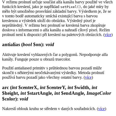
V režimu prolnutí určuje součást alfa kanálu barvy použité ve všech
funkcích kreslení, jako je například
, do jaké míry by
setPixel()
mělo být umožněno prosvítání základní barvy. Výsledkem je, že se
v tomto bodě automaticky smíchá existující barva s barvou
kreslenou a výsledek uloží do obrázku. Výsledný pixel je
neprůhledný. V režimu bez prolnutí se kreslená barva zkopíruje
doslova s informacemi o alfa kanálu a nahradí cílový pixel. Režim
prolnutí není k dispozici při kreslení na paletových obrázcích. (
více
)
antialias
(
bool
$on)
:
void
Aktivuje kreslení vyhlazených čar a polygonů. Nepodporuje alfa
kanály. Funguje pouze u obrazů truecolor.
Použití antialiased primitiv s průhlednou barvou pozadí může
skončit s některými neočekávanými výsledky. Metoda prolnutí
používá barvu pozadí jako všechny ostatní barvy. (
více
)
arc
(
int
$centerX,
int
$centerY,
int
$width,
int
$height,
int
$startAngle,
int
$endAngle,
ImageColor
$color)
:
void
Nakreslí oblouk kruhu se středem v daných souřadnicích. (
více
)