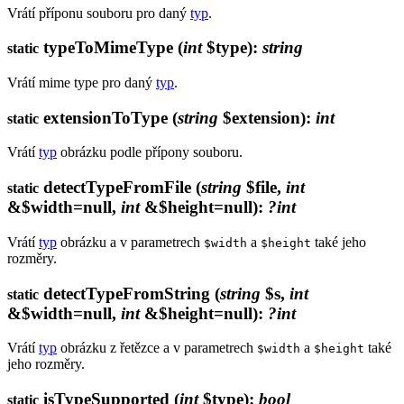
Vrátí příponu souboru pro daný
typ
.
typeToMimeType
(
int
$type)
:
string
static
Vrátí mime type pro daný
typ
.
extensionToType
(
string
$extension)
:
int
static
Vrátí
typ
obrázku podle přípony souboru.
detectTypeFromFile
(
string
$file,
int
static
&$width=null,
int
&$height=null)
:
?int
Vrátí
typ
obrázku a v parametrech
a
také jeho
$width
$height
rozměry.
detectTypeFromString
(
string
$s,
int
static
&$width=null,
int
&$height=null)
:
?int
Vrátí
typ
obrázku z řetězce a v parametrech
a
také
$width
$height
jeho rozměry.
isTypeSupported
(
int
$type)
:
bool
static