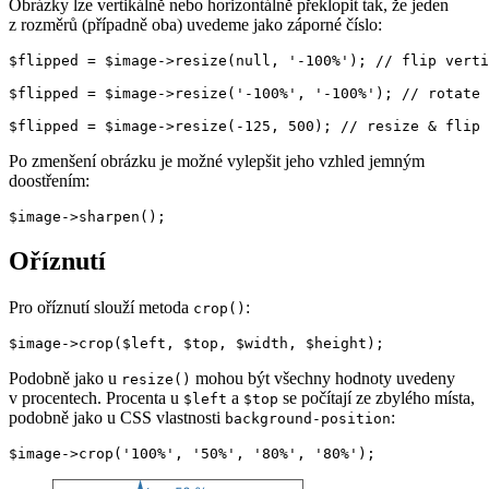
Obrázky lze vertikálně nebo horizontálně překlopit tak, že jeden
z rozměrů (případně oba) uvedeme jako záporné číslo:
$flipped = $image->resize(null, '-100%'); // flip verti
$flipped = $image->resize('-100%', '-100%'); // rotate 
Po zmenšení obrázku je možné vylepšit jeho vzhled jemným
doostřením:
Oříznutí
Pro oříznutí slouží metoda
:
crop()
Podobně jako u
mohou být všechny hodnoty uvedeny
resize()
v procentech. Procenta u
a
se počítají ze zbylého místa,
$left
$top
podobně jako u CSS vlastnosti
:
background-position