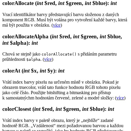
colorAllocate
(
int
$red,
int
$green,
int
$blue)
:
int
Vrací identifikátor barvy představující barvu složenou z daných
komponent RGB. Musí být volána pro vytvoření každé barvy, která
má být použita v obrázku. (
více
)
colorAllocateAlpha
(
int
$red,
int
$green,
int
$blue,
int
$alpha)
:
int
Chová se stejně jako
s přidáním parametru
colorAllocate()
průhlednosti
. (
více
)
$alpha
colorAt
(
int
$x,
int
$y)
:
int
Vrátí index barvy pixelu na určeném místě v obrázku. Pokud je
obrazem truecolor, vrátí tato funkce hodnotu RGB tohoto pixelu
jako celé číslo. Použijte bitshifting a bitmasking pro přístup
k samostatnýchm hodnotám červené, zelené a modré složky: (
více
)
colorClosest
(
int
$red,
int
$green,
int
$blue)
:
int
Vrátí index barvy v paletě obrazu, který je „nejblíže“ zadané
hodnotě RGB. „Vzdálenost“ mezi požadovanou barvou a každou
barvou v paletě se vypočítá, jako by hodnoty RGB představovaly