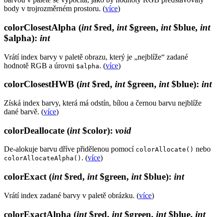
body v trojrozměrném prostoru. (
více
)
colorClosestAlpha
(
int
$red,
int
$green,
int
$blue,
int
$alpha)
:
int
Vrátí index barvy v paletě obrazu, který je „nejblíže“ zadané
hodnotě RGB a úrovni
. (
více
)
$alpha
colorClosestHWB
(
int
$red,
int
$green,
int
$blue)
:
int
Získá index barvy, která má odstín, bílou a černou barvu nejblíže
dané barvě. (
více
)
colorDeallocate
(
int
$color)
:
void
De-alokuje barvu dříve přidělenou pomocí
nebo
colorAllocate()
. (
více
)
colorAllocateAlpha()
colorExact
(
int
$red,
int
$green,
int
$blue)
:
int
Vrátí index zadané barvy v paletě obrázku. (
více
)
colorExactAlpha
(
int
$red,
int
$green,
int
$blue,
int