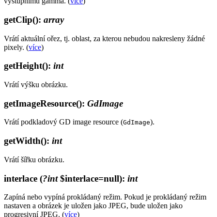
výstupnímu gamma. (
více
)
getClip()
:
array
Vrátí aktuální ořez, tj. oblast, za kterou nebudou nakresleny žádné
pixely. (
více
)
getHeight()
:
int
Vrátí výšku obrázku.
getImageResource()
:
GdImage
Vrátí podkladový GD image resource (
).
GdImage
getWidth()
:
int
Vrátí šířku obrázku.
interlace
(
?int
$interlace=null)
:
int
Zapíná nebo vypíná prokládaný režim. Pokud je prokládaný režim
nastaven a obrázek je uložen jako JPEG, bude uložen jako
progresivní JPEG. (
více
)