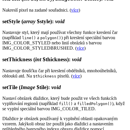
Nakreslí pixel na zadané souřadnici. (
více
)
setStyle
(
array
$style)
:
void
Nastavuje styl, který mají používat všechny funkce kreslení čar
(například
a
) při kreslení speciální barvou
line()
polygon()
IMG_COLOR_STYLED nebo linií obrázků s barvou
IMG_COLOR_STYLEDBRUSHED. (
více
)
setThickness
(
int
$thickness)
:
void
Nastavuje tloušťku čar při kreslení obdélníků, mnohoúhelníků,
oblouků atd. Na
pixelů. (
více
)
$thickness
setTile
(
Image
$tile)
:
void
Nastaví obrázek dlaždice, který bude použit ve všech funkcích
vyplňování regionů (například
a
), když
fill()
filledPolygon()
se vyplní speciální barvou IMG_COLOR_TILED.
Dlaždice je obrázek používaný k vyplnění oblasti opakovaným
vzorem. Jakýkoli obraz lze použít jako dlaždici a nastavením
průhledného barevného indexu obrazu dlaždice pomocí