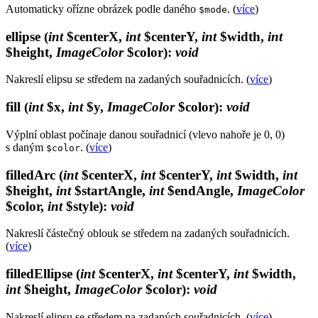
Automaticky ořízne obrázek podle daného
. (
více
)
$mode
ellipse
(
int
$centerX,
int
$centerY,
int
$width,
int
$height,
ImageColor
$color)
:
void
Nakreslí elipsu se středem na zadaných souřadnicích. (
více
)
fill
(
int
$x,
int
$y,
ImageColor
$color)
:
void
Výplní oblast počínaje danou souřadnicí (vlevo nahoře je 0, 0)
s daným
. (
více
)
$color
filledArc
(
int
$centerX,
int
$centerY,
int
$width,
int
$height,
int
$startAngle,
int
$endAngle,
ImageColor
$color,
int
$style)
:
void
Nakreslí částečný oblouk se středem na zadaných souřadnicích.
(
více
)
filledEllipse
(
int
$centerX,
int
$centerY,
int
$width,
int
$height,
ImageColor
$color)
:
void
Nakreslí elipsu se středem na zadaných souřadnicích. (
více
)