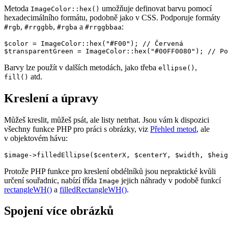
Metoda
umožňuje definovat barvu pomocí
ImageColor::hex()
hexadecimálního formátu, podobně jako v CSS. Podporuje formáty
,
,
a
:
#rgb
#rrggbb
#rgba
#rrggbbaa
$color = ImageColor::hex("#F00"); // Červená

Barvy lze použít v dalších metodách, jako třeba
,
ellipse()
atd.
fill()
Kreslení a úpravy
Můžeš kreslit, můžeš psát, ale listy netrhat. Jsou vám k dispozici
všechny funkce PHP pro práci s obrázky, viz
Přehled metod
, ale
v objektovém hávu:
Protože PHP funkce pro kreslení obdélníků jsou nepraktické kvůli
určení souřadnic, nabízí třída
jejich náhrady v podobě funkcí
Image
rectangleWH()
a
filledRectangleWH()
.
Spojení více obrázků