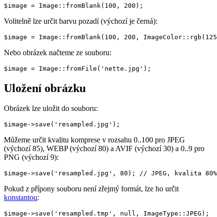
Volitelně lze určit barvu pozadí (výchozí je černá):
Nebo obrázek načteme ze souboru:
Uložení obrázku
Obrázek lze uložit do souboru:
Můžeme určit kvalitu komprese v rozsahu 0..100 pro JPEG
(výchozí 85), WEBP (výchozí 80) a AVIF (výchozí 30) a 0..9 pro
PNG (výchozí 9):
Pokud z přípony souboru není zřejmý formát, lze ho určit
konstantou
: