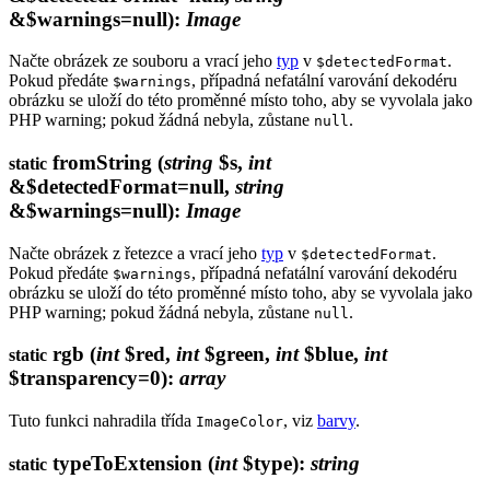
&$warnings=null)
:
Image
Načte obrázek ze souboru a vrací jeho
typ
v
.
$detectedFormat
Pokud předáte
, případná nefatální varování dekodéru
$warnings
obrázku se uloží do této proměnné místo toho, aby se vyvolala jako
PHP warning; pokud žádná nebyla, zůstane
.
null
fromString
(
string
$s,
int
static
&$detectedFormat=null,
string
&$warnings=null)
:
Image
Načte obrázek z řetezce a vrací jeho
typ
v
.
$detectedFormat
Pokud předáte
, případná nefatální varování dekodéru
$warnings
obrázku se uloží do této proměnné místo toho, aby se vyvolala jako
PHP warning; pokud žádná nebyla, zůstane
.
null
rgb
(
int
$red,
int
$green,
int
$blue,
int
static
$transparency=0)
:
array
Tuto funkci nahradila třída
, viz
barvy
.
ImageColor
typeToExtension
(
int
$type)
:
string
static