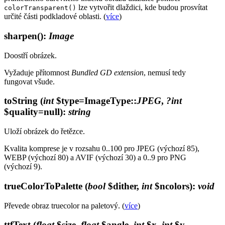
lze vytvořit dlaždici, kde budou prosvítat
colorTransparent()
určité části podkladové oblasti. (
více
)
sharpen()
:
Image
Doostří obrázek.
Vyžaduje přítomnost
Bundled GD extension
, nemusí tedy
fungovat všude.
toString
(
int
$type=ImageType::
JPEG
,
?int
$quality=null)
:
string
Uloží obrázek do řetězce.
Kvalita komprese je v rozsahu 0..100 pro JPEG (výchozí 85),
WEBP (výchozí 80) a AVIF (výchozí 30) a 0..9 pro PNG
(výchozí 9).
trueColorToPalette
(
bool
$dither,
int
$ncolors)
:
void
Převede obraz truecolor na paletový. (
více
)
ttfText
(
float
$size,
float
$angle,
int
$x,
int
$y,