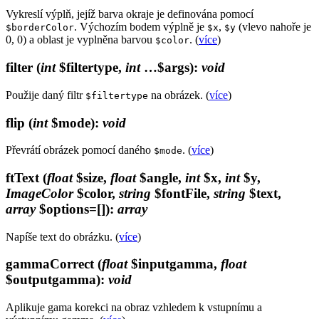
Vykreslí výplň, jejíž barva okraje je definována pomocí
. Výchozím bodem výplně je
,
(vlevo nahoře je
$borderColor
$x
$y
0, 0) a oblast je vyplněna barvou
. (
více
)
$color
filter
(
int
$filtertype,
int
…$args)
:
void
Použije daný filtr
na obrázek. (
více
)
$filtertype
flip
(
int
$mode)
:
void
Převrátí obrázek pomocí daného
. (
více
)
$mode
ftText
(
float
$size,
float
$angle,
int
$x,
int
$y,
ImageColor
$color,
string
$fontFile,
string
$text,
array
$options=[])
:
array
Napíše text do obrázku. (
více
)
gammaCorrect
(
float
$inputgamma,
float
$outputgamma)
:
void
Aplikuje gama korekci na obraz vzhledem k vstupnímu a