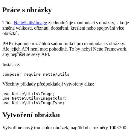
Práce s obrázky
Třída
Nette\Utils\Image
zjednodušuje manipulaci s obrázky, jako je
změna velikosti, oříznutí, doostření, kreslení nebo spojování více
obrázků.
PHP disponuje rozsáhlou sadou funkcí pro manipulaci s obrázky.
Ale jejich API není moc pohodlné. To by nebyl Nette Framework,
aby nepřišel se sexy API.
Instalace:
Všechny příklady předpokládají vytvořený alias:
use Nette\Utils\Image;

use Nette\Utils\ImageColor;

Vytvoření obrázku
Vytvoříme nový true color obrázek, například s rozměry 100×200: