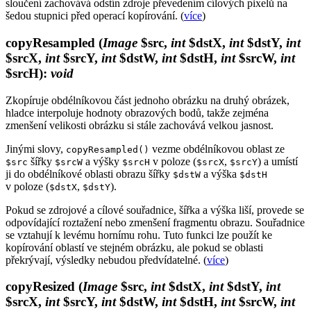
sloučení zachovává odstín zdroje převedením cílových pixelů na
šedou stupnici před operací kopírování. (
více
)
copyResampled
(
Image
$src,
int
$dstX,
int
$dstY,
int
$srcX,
int
$srcY,
int
$dstW,
int
$dstH,
int
$srcW,
int
$srcH)
:
void
Zkopíruje obdélníkovou část jednoho obrázku na druhý obrázek,
hladce interpoluje hodnoty obrazových bodů, takže zejména
zmenšení velikosti obrázku si stále zachovává velkou jasnost.
Jinými slovy,
vezme obdélníkovou oblast ze
copyResampled()
šířky
a výšky
v poloze (
,
) a umístí
$src
$srcW
$srcH
$srcX
$srcY
ji do obdélníkové oblasti obrazu šířky
a výška
$dstW
$dstH
v poloze (
,
).
$dstX
$dstY
Pokud se zdrojové a cílové souřadnice, šířka a výška liší, provede se
odpovídající roztažení nebo zmenšení fragmentu obrazu. Souřadnice
se vztahují k levému hornímu rohu. Tuto funkci lze použít ke
kopírování oblastí ve stejném obrázku, ale pokud se oblasti
překrývají, výsledky nebudou předvídatelné. (
více
)
copyResized
(
Image
$src,
int
$dstX,
int
$dstY,
int
$srcX,
int
$srcY,
int
$dstW,
int
$dstH,
int
$srcW,
int