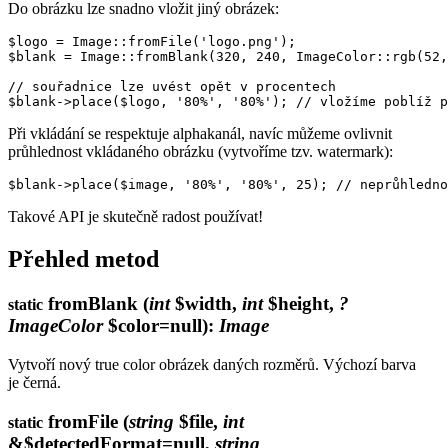
Do obrázku lze snadno vložit jiný obrázek:
$logo = Image::fromFile('logo.png');

$blank = Image::fromBlank(320, 240, ImageColor::rgb(52,
// souřadnice lze uvést opět v procentech

Při vkládání se respektuje alphakanál, navíc můžeme ovlivnit
průhlednost vkládaného obrázku (vytvoříme tzv. watermark):
Takové API je skutečně radost používat!
Přehled metod
fromBlank
(
int
$width,
int
$height,
?
static
ImageColor
$color=null)
:
Image
Vytvoří nový true color obrázek daných rozměrů. Výchozí barva
je černá.
fromFile
(
string
$file,
int
static
&$detectedFormat=null,
string