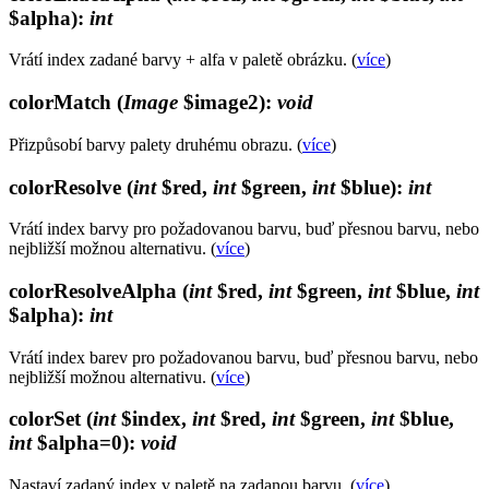
$alpha)
:
int
Vrátí index zadané barvy + alfa v paletě obrázku. (
více
)
colorMatch
(
Image
$image2)
:
void
Přizpůsobí barvy palety druhému obrazu. (
více
)
colorResolve
(
int
$red,
int
$green,
int
$blue)
:
int
Vrátí index barvy pro požadovanou barvu, buď přesnou barvu, nebo
nejbližší možnou alternativu. (
více
)
colorResolveAlpha
(
int
$red,
int
$green,
int
$blue,
int
$alpha)
:
int
Vrátí index barev pro požadovanou barvu, buď přesnou barvu, nebo
nejbližší možnou alternativu. (
více
)
colorSet
(
int
$index,
int
$red,
int
$green,
int
$blue,
int
$alpha=0)
:
void
Nastaví zadaný index v paletě na zadanou barvu. (
více
)