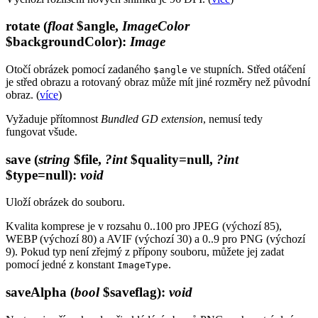
rotate
(
float
$angle,
ImageColor
$backgroundColor)
:
Image
Otočí obrázek pomocí zadaného
ve stupních. Střed otáčení
$angle
je střed obrazu a rotovaný obraz může mít jiné rozměry než původní
obraz. (
více
)
Vyžaduje přítomnost
Bundled GD extension
, nemusí tedy
fungovat všude.
save
(
string
$file,
?int
$quality=null,
?int
$type=null)
:
void
Uloží obrázek do souboru.
Kvalita komprese je v rozsahu 0..100 pro JPEG (výchozí 85),
WEBP (výchozí 80) a AVIF (výchozí 30) a 0..9 pro PNG (výchozí
9). Pokud typ není zřejmý z přípony souboru, můžete jej zadat
pomocí jedné z konstant
.
ImageType
saveAlpha
(
bool
$saveflag)
:
void