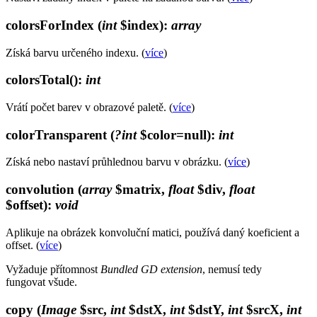
colorsForIndex
(
int
$index)
:
array
Získá barvu určeného indexu. (
více
)
colorsTotal()
:
int
Vrátí počet barev v obrazové paletě. (
více
)
colorTransparent
(
?int
$color=null)
:
int
Získá nebo nastaví průhlednou barvu v obrázku. (
více
)
convolution
(
array
$matrix,
float
$div,
float
$offset)
:
void
Aplikuje na obrázek konvoluční matici, používá daný koeficient a
offset. (
více
)
Vyžaduje přítomnost
Bundled GD extension
, nemusí tedy
fungovat všude.
copy
(
Image
$src,
int
$dstX,
int
$dstY,
int
$srcX,
int