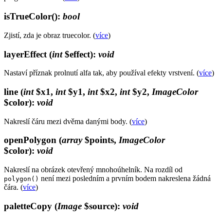
isTrueColor()
:
bool
Zjistí, zda je obraz truecolor. (
více
)
layerEffect
(
int
$effect)
:
void
Nastaví příznak prolnutí alfa tak, aby používal efekty vrstvení. (
více
)
line
(
int
$x1,
int
$y1,
int
$x2,
int
$y2,
ImageColor
$color)
:
void
Nakreslí čáru mezi dvěma danými body. (
více
)
openPolygon
(
array
$points,
ImageColor
$color)
:
void
Nakreslí na obrázek otevřený mnohoúhelník. Na rozdíl od
není mezi posledním a prvním bodem nakreslena žádná
polygon()
čára. (
více
)
paletteCopy
(
Image
$source)
:
void