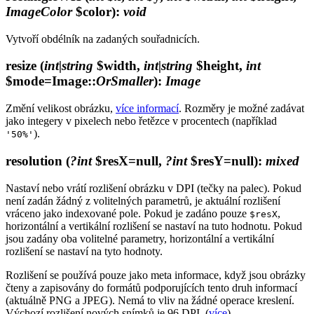
ImageColor
$color)
:
void
Vytvoří obdélník na zadaných souřadnicích.
resize
(
int|string
$width,
int|string
$height,
int
$mode=Image::
OrSmaller
)
:
Image
Změní velikost obrázku,
více informací
. Rozměry je možné zadávat
jako integery v pixelech nebo řetězce v procentech (například
).
'50%'
resolution
(
?int
$resX=null,
?int
$resY=null)
:
mixed
Nastaví nebo vrátí rozlišení obrázku v DPI (tečky na palec). Pokud
není zadán žádný z volitelných parametrů, je aktuální rozlišení
vráceno jako indexované pole. Pokud je zadáno pouze
,
$resX
horizontální a vertikální rozlišení se nastaví na tuto hodnotu. Pokud
jsou zadány oba volitelné parametry, horizontální a vertikální
rozlišení se nastaví na tyto hodnoty.
Rozlišení se používá pouze jako meta informace, když jsou obrázky
čteny a zapisovány do formátů podporujících tento druh informací
(aktuálně PNG a JPEG). Nemá to vliv na žádné operace kreslení.
Výchozí rozlišení nových snímků je 96 DPI. (
více
)