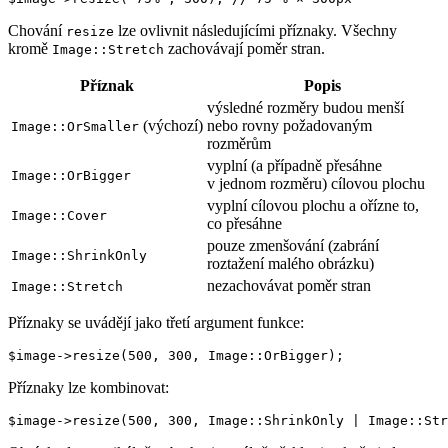
Chování
lze ovlivnit následujícími příznaky. Všechny
resize
kromě
zachovávají poměr stran.
Image::Stretch
Příznak
Popis
výsledné rozměry budou menší
(výchozí)
nebo rovny požadovaným
Image::OrSmaller
rozměrům
vyplní (a případně přesáhne
Image::OrBigger
v jednom rozměru) cílovou plochu
vyplní cílovou plochu a ořízne to,
Image::Cover
co přesáhne
pouze zmenšování (zabrání
Image::ShrinkOnly
roztažení malého obrázku)
nezachovávat poměr stran
Image::Stretch
Příznaky se uvádějí jako třetí argument funkce:
Příznaky lze kombinovat: