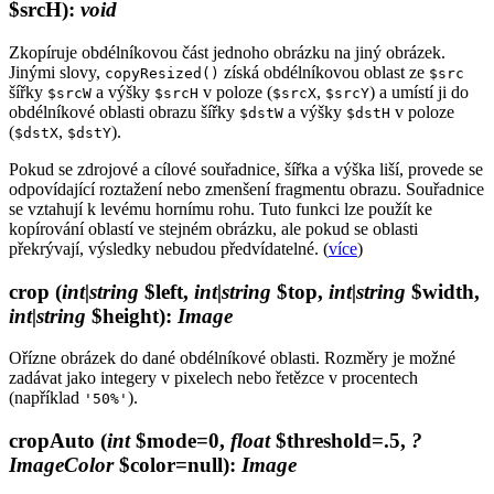
$srcH)
:
void
Zkopíruje obdélníkovou část jednoho obrázku na jiný obrázek.
Jinými slovy,
získá obdélníkovou oblast ze
copyResized()
$src
šířky
a výšky
v poloze (
,
) a umístí ji do
$srcW
$srcH
$srcX
$srcY
obdélníkové oblasti obrazu šířky
a výšky
v poloze
$dstW
$dstH
(
,
).
$dstX
$dstY
Pokud se zdrojové a cílové souřadnice, šířka a výška liší, provede se
odpovídající roztažení nebo zmenšení fragmentu obrazu. Souřadnice
se vztahují k levému hornímu rohu. Tuto funkci lze použít ke
kopírování oblastí ve stejném obrázku, ale pokud se oblasti
překrývají, výsledky nebudou předvídatelné. (
více
)
crop
(
int|string
$left,
int|string
$top,
int|string
$width,
int|string
$height)
:
Image
Ořízne obrázek do dané obdélníkové oblasti. Rozměry je možné
zadávat jako integery v pixelech nebo řetězce v procentech
(například
).
'50%'
cropAuto
(
int
$mode=0,
float
$threshold=.5,
?
ImageColor
$color=null)
:
Image