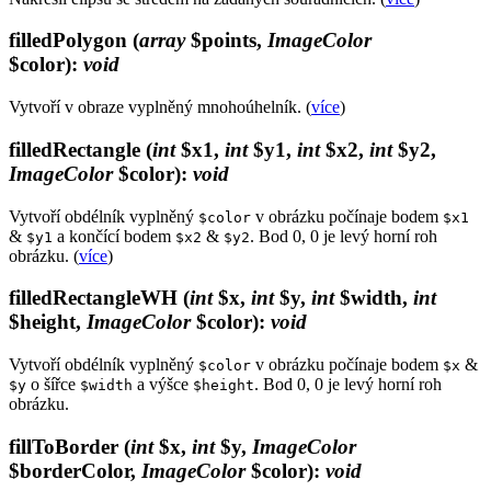
filledPolygon
(
array
$points,
ImageColor
$color)
:
void
Vytvoří v obraze vyplněný mnohoúhelník. (
více
)
filledRectangle
(
int
$x1,
int
$y1,
int
$x2,
int
$y2,
ImageColor
$color)
:
void
Vytvoří obdélník vyplněný
v obrázku počínaje bodem
$color
$x1
&
a končící bodem
&
. Bod 0, 0 je levý horní roh
$y1
$x2
$y2
obrázku. (
více
)
filledRectangleWH
(
int
$x,
int
$y,
int
$width,
int
$height,
ImageColor
$color)
:
void
Vytvoří obdélník vyplněný
v obrázku počínaje bodem
&
$color
$x
o šířce
a výšce
. Bod 0, 0 je levý horní roh
$y
$width
$height
obrázku.
fillToBorder
(
int
$x,
int
$y,
ImageColor
$borderColor,
ImageColor
$color)
:
void