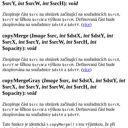
$srcY,
int
$srcW,
int
$srcH)
:
void
Zkopíruje část
na obrázek začínající na souřadnicích
,
$src
$srcX
se šířkou
a výškou
. Definovaná část bude
$srcY
$srcW
$srcH
zkopírována na souřadnice
a
. (
více
)
$dstX
$dstY
copyMerge
(
Image
$src,
int
$dstX,
int
$dstY,
int
$srcX,
int
$srcY,
int
$srcW,
int
$srcH,
int
$opacity)
:
void
Zkopíruje část
na obrázek začínající na souřadnicích
,
$src
$srcX
se šířkou
a výškou
. Definovaná část bude
$srcY
$srcW
$srcH
zkopírována na souřadnice
a
. (
více
)
$dstX
$dstY
copyMergeGray
(
Image
$src,
int
$dstX,
int
$dstY,
int
$srcX,
int
$srcY,
int
$srcW,
int
$srcH,
int
$opacity)
:
void
Zkopíruje část
na obrázek začínající na souřadnicích
,
$src
$srcX
se šířkou
a výškou
. Definovaná část bude
$srcY
$srcW
$srcH
zkopírována na souřadnice
a
.
$dstX
$dstY
Tato funkce je identická s
s tou výjimkou, že při
copyMerge()