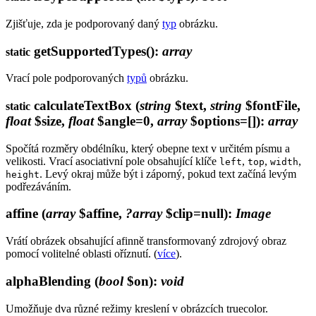
Zjišťuje, zda je podporovaný daný
typ
obrázku.
getSupportedTypes()
:
array
static
Vrací pole podporovaných
typů
obrázku.
calculateTextBox
(
string
$text,
string
$fontFile,
static
float
$size,
float
$angle=0,
array
$options=[])
:
array
Spočítá rozměry obdélníku, který obepne text v určitém písmu a
velikosti. Vrací asociativní pole obsahující klíče
,
,
,
left
top
width
. Levý okraj může být i záporný, pokud text začíná levým
height
podřezáváním.
affine
(
array
$affine,
?array
$clip=null)
:
Image
Vrátí obrázek obsahující afinně transformovaný zdrojový obraz
pomocí volitelné oblasti oříznutí. (
více
).
alphaBlending
(
bool
$on)
:
void
Umožňuje dva různé režimy kreslení v obrázcích truecolor.