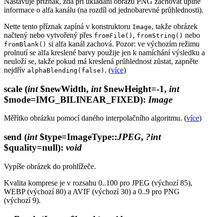
Nastavuje příznak, zda při ukládání obrazů PNG zachovat úplné
informace o alfa kanálu (na rozdíl od jednobarevné průhlednosti).
Nette tento příznak zapíná v konstruktoru
, takže obrázek
Image
načtený nebo vytvořený přes
,
nebo
fromFile()
fromString()
si alfa kanál zachová. Pozor: ve výchozím režimu
fromBlank()
prolnutí se alfa kreslené barvy použije jen k namíchání výsledku a
neuloží se, takže pokud má kreslená průhlednost zůstat, zapněte
nejdřív
. (
více
)
alphaBlending(false)
scale
(
int
$newWidth,
int
$newHeight=-1,
int
$mode=IMG_BILINEAR_FIXED)
:
Image
Měřítko obrázku pomocí daného interpolačního algoritmu. (
více
)
send
(
int
$type=ImageType::
JPEG
,
?int
$quality=null)
:
void
Vypíše obrázek do prohlížeče.
Kvalita komprese je v rozsahu 0..100 pro JPEG (výchozí 85),
WEBP (výchozí 80) a AVIF (výchozí 30) a 0..9 pro PNG
(výchozí 9).