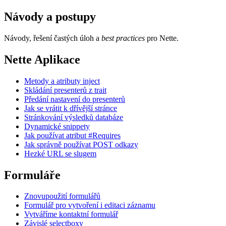
Návody a postupy
Návody, řešení častých úloh a
best practices
pro Nette.
Nette Aplikace
Metody a atributy inject
Skládání presenterů z trait
Předání nastavení do presenterů
Jak se vrátit k dřívější stránce
Stránkování výsledků databáze
Dynamické snippety
Jak používat atribut #Requires
Jak správně používat POST odkazy
Hezké URL se slugem
Formuláře
Znovupoužití formulářů
Formulář pro vytvoření i editaci záznamu
Vytváříme kontaktní formulář
Závislé selectboxy