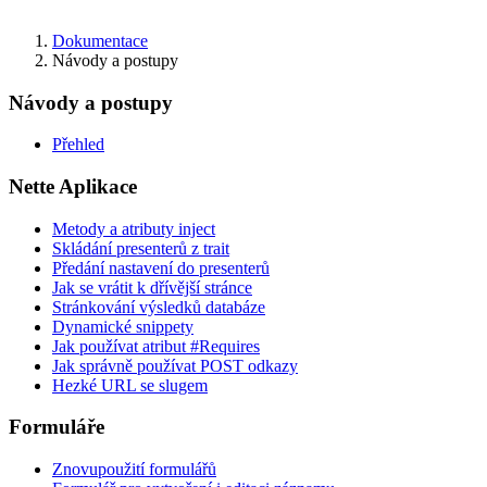
Dokumentace
Návody a postupy
Návody a postupy
Přehled
Nette Aplikace
Metody a atributy inject
Skládání presenterů z trait
Předání nastavení do presenterů
Jak se vrátit k dřívější stránce
Stránkování výsledků databáze
Dynamické snippety
Jak používat atribut #Requires
Jak správně používat POST odkazy
Hezké URL se slugem
Formuláře
Znovupoužití formulářů