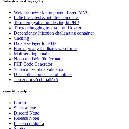
Podívejte se na další projekty
Web Framework
component-based MVC
Latte
the safest & intuitive templates
Tester
enjoyable unit testing in PHP
Tracy
debugging tool you will love ♥
Dependency Injection
challenging container
Caching
Database
layer for PHP
Forms
greatly facilitates web forms
Mail
sending emails
Neon
readable file format
PHP Code Generator
Schema
user data validation
Utils
collection of useful utilities
…seznam všech balíčků
Nápověda a podpora
Forum
Slack #nette
Discord Nette
Release Notes
Placená podpora
Školení