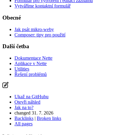
Formulář pro vytvoření i editaci záznamu
Vytváříme kontaktní formulář
Obecné
Jak psát mikro-weby
Composer: tipy pro použití
Další četba
Dokumentace Nette
Aplikace v Nette
Utilities
Řešení problémů
Ukaž na GitHubu
Otevři náhled
Jak na to?
changed 31. 7. 2026
Backlinks
|
Broken links
All pages