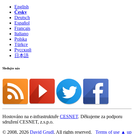
English
Česky
Deutsch
Español
Français
Italiano
Polska
Türkçe
Русский
日本語
Sledujte nás
Hostováno na e-infrastruktuře
CESNET
. Děkujeme za podporu
sdružení CESNET, z.s.p.o.
© 2008, 2026
David Grudl
. All rights reserved.
Terms of use
▲ up