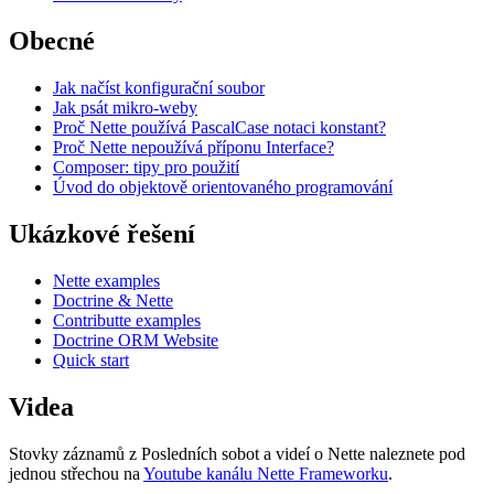
Obecné
Jak načíst konfigurační soubor
Jak psát mikro-weby
Proč Nette používá PascalCase notaci konstant?
Proč Nette nepoužívá příponu Interface?
Composer: tipy pro použití
Úvod do objektově orientovaného programování
Ukázkové řešení
Nette examples
Doctrine & Nette
Contributte examples
Doctrine ORM Website
Quick start
Videa
Stovky záznamů z Posledních sobot a videí o Nette naleznete pod
jednou střechou na
Youtube kanálu Nette Frameworku
.