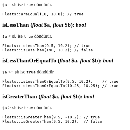
=
ise
döndürür.
$a
$b
true
isLessThan
(
float
$a,
float
$b)
:
bool
<
ise
döndürür.
$a
$b
true
Floats::isLessThan(9.5, 10.2); // true

isLessThanOrEqualTo
(
float
$a,
float
$b)
:
bool
<=
ise
döndürür.
$a
$b
true
Floats::isLessThanOrEqualTo(9.5, 10.2);    // true

isGreaterThan
(
float
$a,
float
$b)
:
bool
>
ise
döndürür.
$a
$b
true
Floats::isGreaterThan(9.5, -10.2); // true
