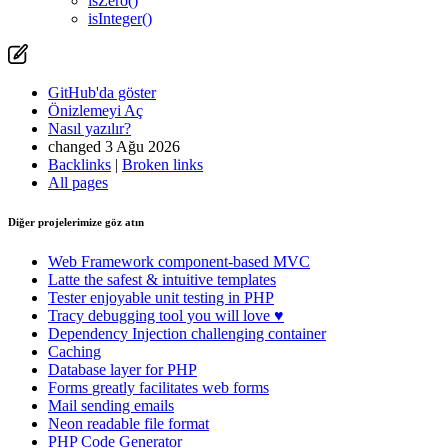
isZero()
isInteger()
GitHub'da göster
Önizlemeyi Aç
Nasıl yazılır?
changed 3 Ağu 2026
Backlinks
|
Broken links
All pages
Diğer projelerimize göz atın
Web Framework
component-based MVC
Latte
the safest & intuitive templates
Tester
enjoyable unit testing in PHP
Tracy
debugging tool you will love ♥
Dependency Injection
challenging container
Caching
Database
layer for PHP
Forms
greatly facilitates web forms
Mail
sending emails
Neon
readable file format
PHP Code Generator