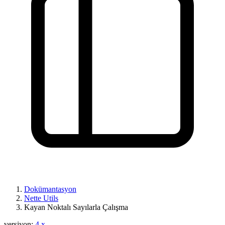
Bu sayfada bir sorun mu buldunuz?
Dokümantasyon
GitHub'da göster
(ardından düzenlemek için E tuşuna basın)
Nette Utils
Önizlemeyi Aç
Kayan Noktalı Sayılarla Çalışma
GitHub'da bu sayfayla ilgili bir sorun bildirin
versiyon:
4.x