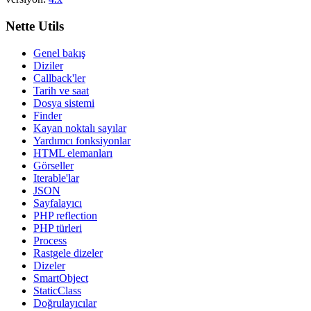
Nette Utils
Genel bakış
Diziler
Callback'ler
Tarih ve saat
Dosya sistemi
Finder
Kayan noktalı sayılar
Yardımcı fonksiyonlar
HTML elemanları
Görseller
Iterable'lar
JSON
Sayfalayıcı
PHP reflection
PHP türleri
Process
Rastgele dizeler
Dizeler
SmartObject
StaticClass
Doğrulayıcılar