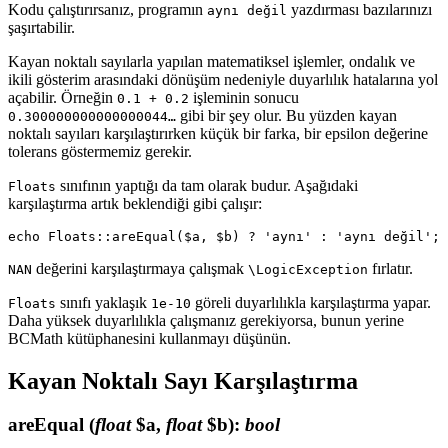
Kodu çalıştırırsanız, programın
yazdırması bazılarınızı
aynı değil
şaşırtabilir.
Kayan noktalı sayılarla yapılan matematiksel işlemler, ondalık ve
ikili gösterim arasındaki dönüşüm nedeniyle duyarlılık hatalarına yol
açabilir. Örneğin
işleminin sonucu
0.1 + 0.2
gibi bir şey olur. Bu yüzden kayan
0.300000000000000044…
noktalı sayıları karşılaştırırken küçük bir farka, bir epsilon değerine
tolerans göstermemiz gerekir.
sınıfının yaptığı da tam olarak budur. Aşağıdaki
Floats
karşılaştırma artık beklendiği gibi çalışır:
değerini karşılaştırmaya çalışmak
fırlatır.
NAN
\LogicException
sınıfı yaklaşık
göreli duyarlılıkla karşılaştırma yapar.
Floats
1e-10
Daha yüksek duyarlılıkla çalışmanız gerekiyorsa, bunun yerine
BCMath kütüphanesini kullanmayı düşünün.
Kayan Noktalı Sayı Karşılaştırma
areEqual
(
float
$a,
float
$b)
:
bool