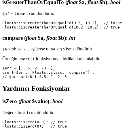
isGreaterThanOrEqualTo
(
float
$a,
float
$b)
:
bool
>=
ise
döndürür.
$a
$b
true
Floats::isGreaterThanOrEqualTo(9.5, 10.2);  // false

compare
(
float
$a,
float
$b)
:
int
<
ise
, eşitlerse
,
>
ise
döndürür.
$a
$b
-1
0
$a
$b
1
Örneğin
fonksiyonuyla birlikte kullanılabilir.
usort()
$arr = [1, 5, 2, -3.5];

usort($arr, [Floats::class, 'compare']);

Yardımcı Fonksiyonlar
isZero
(
float
$value)
:
bool
Değer sıfırsa
döndürür.
true
Floats::isZero(0.0); // true
