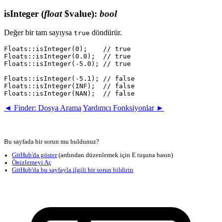
isInteger
(
float
$value)
:
bool
Değer bir tam sayıysa
döndürür.
true
Floats::isInteger(0);    // true

Floats::isInteger(0.0);  // true

Floats::isInteger(-5.0); // true

Floats::isInteger(-5.1); // false

Floats::isInteger(INF);  // false

◄ Finder: Dosya Arama
Yardımcı Fonksiyonlar ►