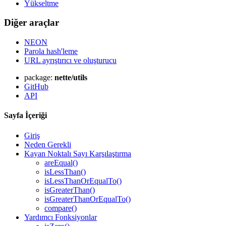
Yükseltme
Diğer araçlar
NEON
Parola hash'leme
URL ayrıştırıcı ve oluşturucu
package:
nette/utils
GitHub
API
Sayfa İçeriği
Giriş
Neden Gerekli
Kayan Noktalı Sayı Karşılaştırma
areEqual()
isLessThan()
isLessThanOrEqualTo()
isGreaterThan()
isGreaterThanOrEqualTo()
compare()
Yardımcı Fonksiyonlar