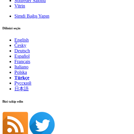
Şöhretler Salonu
Vitrin
Şimdi Bağış Yapın
Dilinizi seçin
English
Česky
Deutsch
Español
Français
Italiano
Polska
Türkçe
Русский
日本語
Bizi takip edin