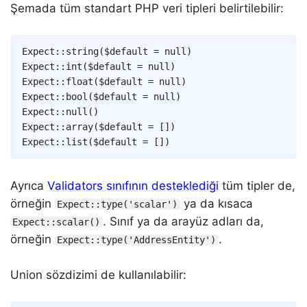
Şemada tüm standart PHP veri tipleri belirtilebilir:
Copy
Expect
::
string
(
$default
=
null
)
Expect
::
int
(
$default
=
null
)
Expect
::
float
(
$default
=
null
)
Expect
::
bool
(
$default
=
null
)
Expect
::
null
(
)
Expect
::
array
(
$default
=
[
]
)
Expect
::
list
(
$default
=
[
]
)
Ayrıca
Validators sınıfının desteklediği
tüm tipler de,
örneğin
ya da kısaca
Expect::type('scalar')
. Sınıf ya da arayüz adları da,
Expect::scalar()
örneğin
.
Expect::type('AddressEntity')
Union sözdizimi de kullanılabilir: