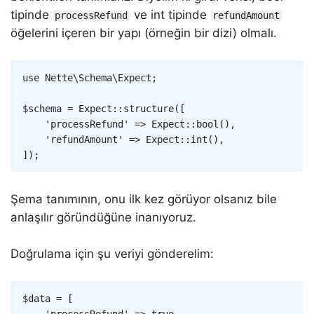
tipinde
ve int tipinde
processRefund
refundAmount
öğelerini içeren bir yapı (örneğin bir dizi) olmalı.
Copy
use
Nette
\
Schema
\
Expect
;
$schema
=
Expect
::
structure
(
[
'processRefund'
=>
Expect
::
bool
(
)
,
'refundAmount'
=>
Expect
::
int
(
)
,
]
)
;
Şema tanımının, onu ilk kez görüyor olsanız bile
anlaşılır göründüğüne inanıyoruz.
Doğrulama için şu veriyi gönderelim:
Copy
$data
=
[
'processRefund'
=>
true
,