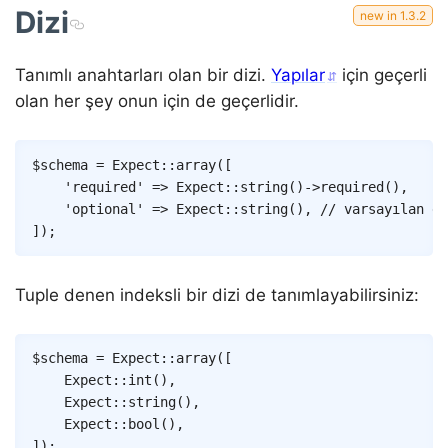
Dizi
Tanımlı anahtarları olan bir dizi.
Yapılar
için geçerli
olan her şey onun için de geçerlidir.
Copy
$schema
=
Expect
::
array
(
[
'required'
=>
Expect
::
string
(
)
->
required
(
)
,
'optional'
=>
Expect
::
string
(
)
,
// varsayılan de
]
)
;
Tuple denen indeksli bir dizi de tanımlayabilirsiniz:
Copy
$schema
=
Expect
::
array
(
[
Expect
::
int
(
)
,
Expect
::
string
(
)
,
Expect
::
bool
(
)
,
]
)
;