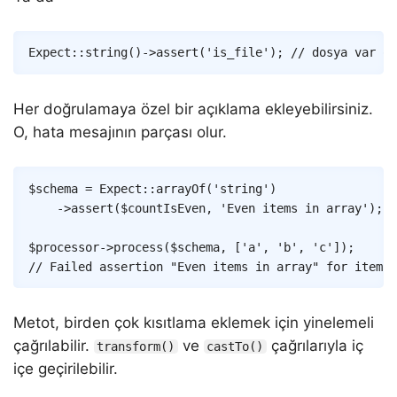
Copy
Expect
::
string
(
)
->
assert
(
'is_file'
)
;
// dosya var ol
Her doğrulamaya özel bir açıklama ekleyebilirsiniz.
O, hata mesajının parçası olur.
Copy
$schema
=
Expect
::
arrayOf
(
'string'
)
->
assert
(
$countIsEven
,
'Even items in array'
)
;
$processor
->
process
(
$schema
,
[
'a'
,
'b'
,
'c'
]
)
;
// Failed assertion "Even items in array" for item w
Metot, birden çok kısıtlama eklemek için yinelemeli
çağrılabilir.
ve
çağrılarıyla iç
transform()
castTo()
içe geçirilebilir.