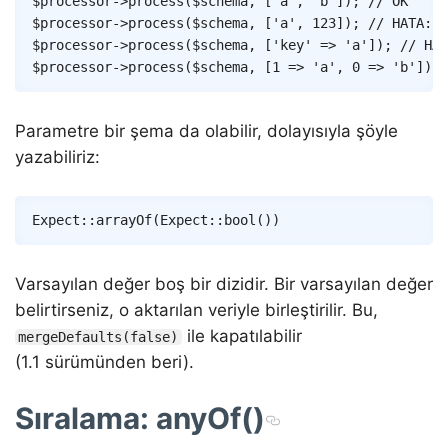
$processor
->
process
(
$schema
,
[
'a'
,
'b'
]
)
;
// OK
$processor
->
process
(
$schema
,
[
'a'
,
123
]
)
;
// HATA: 1
$processor
->
process
(
$schema
,
[
'key'
=>
'a'
]
)
;
// HAT
$processor
->
process
(
$schema
,
[
1
=>
'a'
,
0
=>
'b'
]
)
;
Parametre bir şema da olabilir, dolayısıyla şöyle
yazabiliriz:
Copy
Expect
::
arrayOf
(
Expect
::
bool
(
)
)
Varsayılan değer boş bir dizidir. Bir varsayılan değer
belirtirseniz, o aktarılan veriyle birleştirilir. Bu,
ile kapatılabilir
mergeDefaults(false)
(1.1 sürümünden beri).
Sıralama: anyOf()