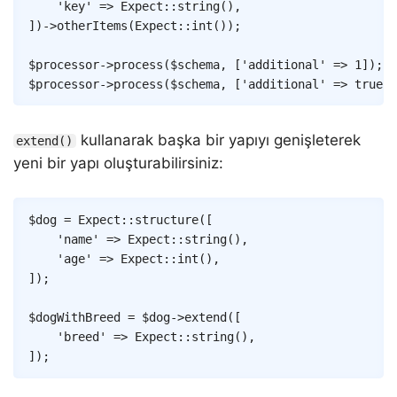
'key'
=>
Expect
::
string
(
)
,
]
)
->
otherItems
(
Expect
::
int
(
)
)
;
$processor
->
process
(
$schema
,
[
'additional'
=>
1
]
)
;
/
$processor
->
process
(
$schema
,
[
'additional'
=>
true
]
)
kullanarak başka bir yapıyı genişleterek
extend()
yeni bir yapı oluşturabilirsiniz:
Copy
$dog
=
Expect
::
structure
(
[
'name'
=>
Expect
::
string
(
)
,
'age'
=>
Expect
::
int
(
)
,
]
)
;
$dogWithBreed
=
$dog
->
extend
(
[
'breed'
=>
Expect
::
string
(
)
,
]
)
;