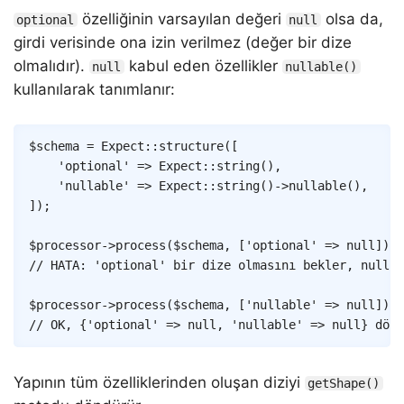
özelliğinin varsayılan değeri
olsa da,
optional
null
girdi verisinde ona izin verilmez (değer bir dize
olmalıdır).
kabul eden özellikler
null
nullable()
kullanılarak tanımlanır:
Copy
$schema
=
Expect
::
structure
(
[
'optional'
=>
Expect
::
string
(
)
,
'nullable'
=>
Expect
::
string
(
)
->
nullable
(
)
,
]
)
;
$processor
->
process
(
$schema
,
[
'optional'
=>
null
]
)
;
// HATA: 'optional' bir dize olmasını bekler, null v
$processor
->
process
(
$schema
,
[
'nullable'
=>
null
]
)
;
// OK, {'optional' => null, 'nullable' => null} dönd
Yapının tüm özelliklerinden oluşan diziyi
getShape()