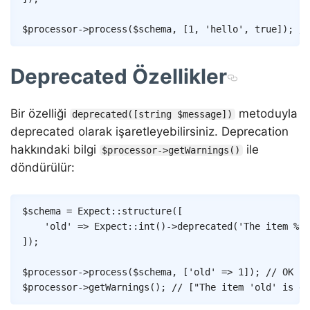
$processor
->
process
(
$schema
,
[
1
,
'hello'
,
true
]
)
;
//
Deprecated Özellikler
Bir özelliği
metoduyla
deprecated([string $message])
deprecated olarak işaretleyebilirsiniz. Deprecation
hakkındaki bilgi
ile
$processor->getWarnings()
döndürülür:
Copy
$schema
=
Expect
::
structure
(
[
'old'
=>
Expect
::
int
(
)
->
deprecated
(
'The item %pa
]
)
;
$processor
->
process
(
$schema
,
[
'old'
=>
1
]
)
;
// OK
$processor
->
getWarnings
(
)
;
// ["The item 'old' is de