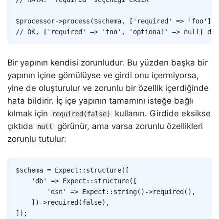
$processor
->
process
(
$schema
,
[
'required'
=>
'foo'
]
)
;
// OK, {'required' => 'foo', 'optional' => null} dön
Bir yapının kendisi zorunludur. Bu yüzden başka bir
yapının içine gömülüyse ve girdi onu içermiyorsa,
yine de oluşturulur ve zorunlu bir özellik içerdiğinde
hata bildirir. İç içe yapının tamamını isteğe bağlı
kılmak için
kullanın. Girdide eksikse
required(false)
çıktıda
görünür, ama varsa zorunlu özellikleri
null
zorunlu tutulur:
Copy
$schema
=
Expect
::
structure
(
[
'db'
=>
Expect
::
structure
(
[
'dsn'
=>
Expect
::
string
(
)
->
required
(
)
,
]
)
->
required
(
false
)
,
]
)
;