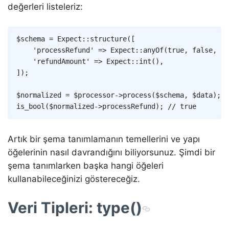
değerleri listeleriz:
Copy
$schema
=
Expect
::
structure
(
[
'processRefund'
=>
Expect
::
anyOf
(
true
,
false
,
1
,
'refundAmount'
=>
Expect
::
int
(
)
,
]
)
;
$normalized
=
$processor
->
process
(
$schema
,
$data
)
;
is_bool
(
$normalized
->
processRefund
)
;
// true
Artık bir şema tanımlamanın temellerini ve yapı
öğelerinin nasıl davrandığını biliyorsunuz. Şimdi bir
şema tanımlarken başka hangi öğeleri
kullanabileceğinizi göstereceğiz.
Veri Tipleri: type()