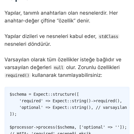
Yapılar, tanımlı anahtarları olan nesnelerdir. Her
anahtar-değer çiftine “özellik” denir.
Yapılar dizileri ve nesneleri kabul eder,
stdClass
nesneleri döndürür.
Varsayılan olarak tüm özellikler isteğe bağlıdır ve
varsayılan değerleri
olur. Zorunlu özellikleri
null
kullanarak tanımlayabilirsiniz:
required()
Copy
$schema
=
Expect
::
structure
(
[
'required'
=>
Expect
::
string
(
)
->
required
(
)
,
'optional'
=>
Expect
::
string
(
)
,
// varsayılan de
]
)
;
$processor
->
process
(
$schema
,
[
'optional'
=>
''
]
)
;
// HATA: 'required' seçeneği eksik