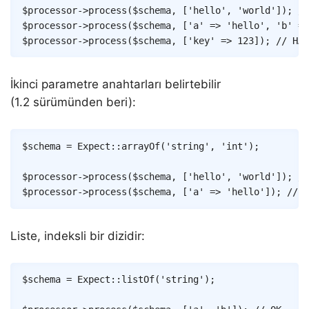
$processor
->
process
(
$schema
,
[
'hello'
,
'world'
]
)
;
//
$processor
->
process
(
$schema
,
[
'a'
=>
'hello'
,
'b'
=>
$processor
->
process
(
$schema
,
[
'key'
=>
123
]
)
;
// HAT
İkinci parametre anahtarları belirtebilir
(1.2 sürümünden beri):
Copy
$schema
=
Expect
::
arrayOf
(
'string'
,
'int'
)
;
$processor
->
process
(
$schema
,
[
'hello'
,
'world'
]
)
;
//
$processor
->
process
(
$schema
,
[
'a'
=>
'hello'
]
)
;
// H
Liste, indeksli bir dizidir:
Copy
$schema
=
Expect
::
listOf
(
'string'
)
;