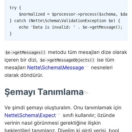
try
{
$normalized
=
$processor
->
process
(
$schema
,
$data
}
catch
(
Nette
\
Schema
\
ValidationException
$e
)
{
echo
'Data is invalid: '
.
$e
->
getMessage
(
)
;
}
metodu tüm mesajları dize olarak
$e->getMessages()
içeren bir dizi,
ise tüm
$e->getMessageObjects()
mesajları
Nette\Schema\Message
nesneleri
olarak döndürür.
Şemayı Tanımlama
Ve şimdi şemayı oluşturalım. Onu tanımlamak için
Nette\Schema\Expect
sınıfı kullanılır; özünde
verinin nasıl görünmesi gerektiğine ilişkin
beklentileri tanımlarız. Diyelim ki girdi verisi, bool