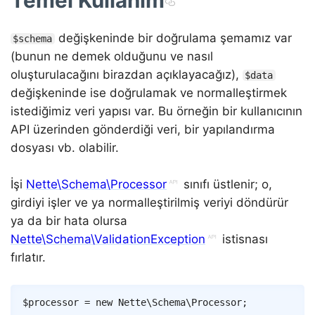
Temel Kullanım
değişkeninde bir doğrulama şemamız var
$schema
(bunun ne demek olduğunu ve nasıl
oluşturulacağını birazdan açıklayacağız),
$data
değişkeninde ise doğrulamak ve normalleştirmek
istediğimiz veri yapısı var. Bu örneğin bir kullanıcının
API üzerinden gönderdiği veri, bir yapılandırma
dosyası vb. olabilir.
İşi
Nette\Schema\Processor
sınıfı üstlenir; o,
girdiyi işler ve ya normalleştirilmiş veriyi döndürür
ya da bir hata olursa
Nette\Schema\ValidationException
istisnası
fırlatır.
Copy
$processor
=
new
Nette
\
Schema
\
Processor
;