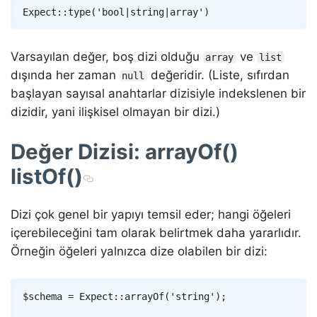
Copy
Expect
::
type
(
'bool|string|array'
)
Varsayılan değer, boş dizi olduğu
ve
array
list
dışında her zaman
değeridir. (Liste, sıfırdan
null
başlayan sayısal anahtarlar dizisiyle indekslenen bir
dizidir, yani ilişkisel olmayan bir dizi.)
Değer Dizisi: arrayOf()
listOf()
Dizi çok genel bir yapıyı temsil eder; hangi öğeleri
içerebileceğini tam olarak belirtmek daha yararlıdır.
Örneğin öğeleri yalnızca dize olabilen bir dizi:
Copy
$schema
=
Expect
::
arrayOf
(
'string'
)
;