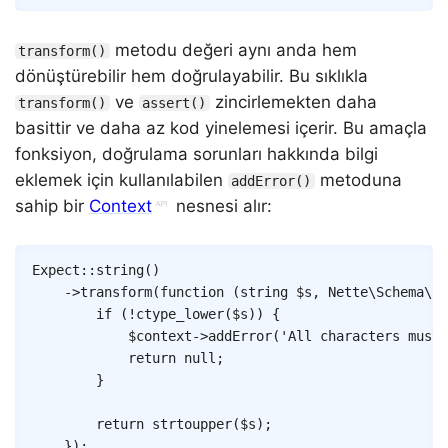
metodu değeri aynı anda hem
transform()
dönüştürebilir hem doğrulayabilir. Bu sıklıkla
ve
zincirlemekten daha
transform()
assert()
basittir ve daha az kod yinelemesi içerir. Bu amaçla
fonksiyon, doğrulama sorunları hakkında bilgi
eklemek için kullanılabilen
metoduna
addError()
sahip bir
Context
nesnesi alır:
Copy
Expect
::
string
(
)
->
transform
(
function
(
string
$s
,
Nette
\
Schema
\
Co
if
(
!
ctype_lower
(
$s
)
)
{
$context
->
addError
(
'All characters must 
return
null
;
}
return
strtoupper
(
$s
)
;
}
)
;