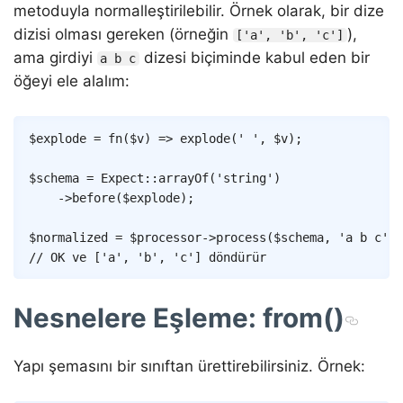
metoduyla normalleştirilebilir. Örnek olarak, bir dize
dizisi olması gereken (örneğin
),
['a', 'b', 'c']
ama girdiyi
dizesi biçiminde kabul eden bir
a b c
öğeyi ele alalım:
Copy
$explode
=
fn
(
$v
)
=>
explode
(
' '
,
$v
)
;
$schema
=
Expect
::
arrayOf
(
'string'
)
->
before
(
$explode
)
;
$normalized
=
$processor
->
process
(
$schema
,
'a b c'
)
;
// OK ve ['a', 'b', 'c'] döndürür
Nesnelere Eşleme: from()
Yapı şemasını bir sınıftan ürettirebilirsiniz. Örnek: