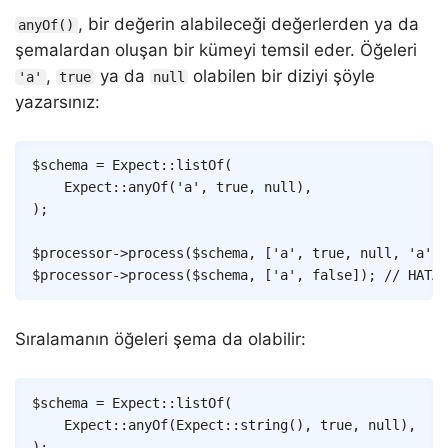
, bir değerin alabileceği değerlerden ya da
anyOf()
şemalardan oluşan bir kümeyi temsil eder. Öğeleri
,
ya da
olabilen bir diziyi şöyle
'a'
true
null
yazarsınız:
Copy
$schema
=
Expect
::
listOf
(
Expect
::
anyOf
(
'a'
,
true
,
null
)
,
)
;
$processor
->
process
(
$schema
,
[
'a'
,
true
,
null
,
'a'
]
)
$processor
->
process
(
$schema
,
[
'a'
,
false
]
)
;
// HATA:
Sıralamanın öğeleri şema da olabilir:
Copy
$schema
=
Expect
::
listOf
(
Expect
::
anyOf
(
Expect
::
string
(
)
,
true
,
null
)
,
)
;