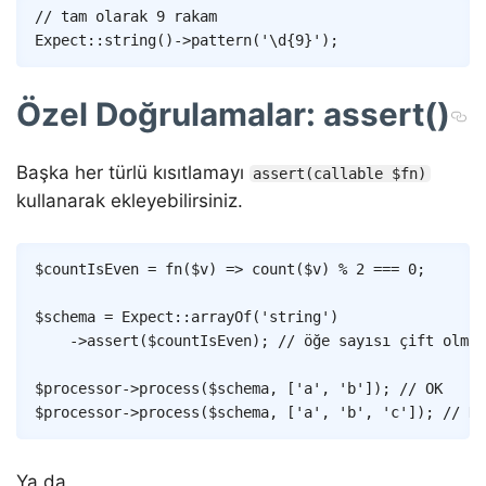
Copy
// tam olarak 9 rakam
Expect
::
string
(
)
->
pattern
(
'\d{9}'
)
;
Özel Doğrulamalar: assert()
Başka her türlü kısıtlamayı
assert(callable $fn)
kullanarak ekleyebilirsiniz.
Copy
$countIsEven
=
fn
(
$v
)
=>
count
(
$v
)
%
2
===
0
;
$schema
=
Expect
::
arrayOf
(
'string'
)
->
assert
(
$countIsEven
)
;
// öğe sayısı çift olmal
$processor
->
process
(
$schema
,
[
'a'
,
'b'
]
)
;
// OK
$processor
->
process
(
$schema
,
[
'a'
,
'b'
,
'c'
]
)
;
// HA
Ya da