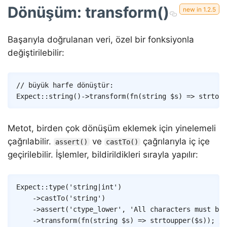
Dönüşüm: transform()
Başarıyla doğrulanan veri, özel bir fonksiyonla
değiştirilebilir:
Copy
// büyük harfe dönüştür:
Expect
::
string
(
)
->
transform
(
fn
(
string
$s
)
=>
strtoup
Metot, birden çok dönüşüm eklemek için yinelemeli
çağrılabilir.
ve
çağrılarıyla iç içe
assert()
castTo()
geçirilebilir. İşlemler, bildirildikleri sırayla yapılır:
Copy
Expect
::
type
(
'string|int'
)
->
castTo
(
'string'
)
->
assert
(
'ctype_lower'
,
'All characters must be 
->
transform
(
fn
(
string
$s
)
=>
strtoupper
(
$s
)
)
;
//