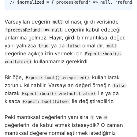
// $normalized = {'processRefund' => null, 'refundAm
Varsayılan değerin
olması, girdi verisinde
null
değerini kabul edeceği
'processRefund' => null
anlamına gelmez. Hayır, girdi bir mantıksal değer,
yani yalnızca
ya da
olmalıdır.
true
false
null
değerine açıkça izin vermek için
Expect::bool()-
kullanmamız gerekirdi.
>nullable()
Bir öğe,
kullanılarak
Expect::bool()->required()
zorunlu kılınabilir. Varsayılan değeri örneğin
false
olarak
ile ya da
Expect::bool()->default(false)
kısaca
ile değiştirebiliriz.
Expect::bool(false)
Peki mantıksal değerlerin yanı sıra
ve
1
0
değerlerini de kabul etmek isteseydik? O zaman
mantıksal değere normalleştirmek istediğimiz