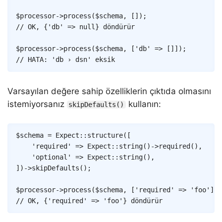
$processor
->
process
(
$schema
,
[
]
)
;
// OK, {'db' => null} döndürür
$processor
->
process
(
$schema
,
[
'db'
=>
[
]
]
)
;
// HATA: 'db › dsn' eksik
Varsayılan değere sahip özelliklerin çıktıda olmasını
istemiyorsanız
kullanın:
skipDefaults()
Copy
$schema
=
Expect
::
structure
(
[
'required'
=>
Expect
::
string
(
)
->
required
(
)
,
'optional'
=>
Expect
::
string
(
)
,
]
)
->
skipDefaults
(
)
;
$processor
->
process
(
$schema
,
[
'required'
=>
'foo'
]
)
;
// OK, {'required' => 'foo'} döndürür