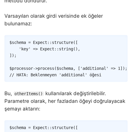
metodu döndürür.
Varsayılan olarak girdi verisinde ek öğeler
bulunamaz:
Copy
$schema
=
Expect
::
structure
(
[
'key'
=>
Expect
::
string
(
)
,
]
)
;
$processor
->
process
(
$schema
,
[
'additional'
=>
1
]
)
;
// HATA: Beklenmeyen 'additional' öğesi
Bu,
kullanılarak değiştirilebilir.
otherItems()
Parametre olarak, her fazladan öğeyi doğrulayacak
şemayı aktarın:
Copy
$schema
=
Expect
::
structure
(
[