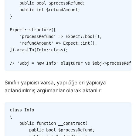
public
bool
$processRefund
;
public
int
$refundAmount
;
}
Expect
::
structure
(
[
'processRefund'
=>
Expect
::
bool
(
)
,
'refundAmount'
=>
Expect
::
int
(
)
,
]
)
->
castTo
(
Info
::
class
)
;
// '$obj = new Info' oluşturur ve $obj->processRefu
Sınıfın yapıcısı varsa, yapı öğeleri yapıcıya
adlandırılmış argümanlar olarak aktarılır:
Copy
class
Info
{
public
function
__construct
(
public
bool
$processRefund
,