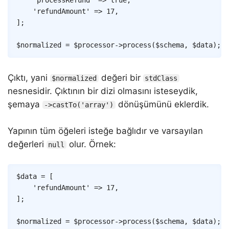
'refundAmount'
=>
17
,
]
;
$normalized
=
$processor
->
process
(
$schema
,
$data
)
;
/
Çıktı, yani
değeri bir
$normalized
stdClass
nesnesidir. Çıktının bir dizi olmasını isteseydik,
şemaya
dönüşümünü eklerdik.
->castTo('array')
Yapının tüm öğeleri isteğe bağlıdır ve varsayılan
değerleri
olur. Örnek:
null
Copy
$data
=
[
'refundAmount'
=>
17
,
]
;
$normalized
=
$processor
->
process
(
$schema
,
$data
)
;
/