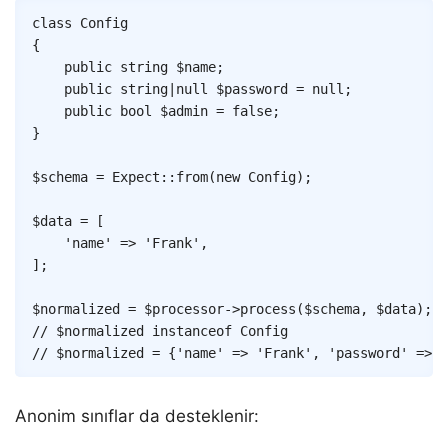
Copy
class
Config
{
public
string
$name
;
public
string
|
null
$password
=
null
;
public
bool
$admin
=
false
;
}
$schema
=
Expect
::
from
(
new
Config
)
;
$data
=
[
'name'
=>
'Frank'
,
]
;
$normalized
=
$processor
->
process
(
$schema
,
$data
)
;
// $normalized instanceof Config
// $normalized = {'name' => 'Frank', 'password' => n
Anonim sınıflar da desteklenir: