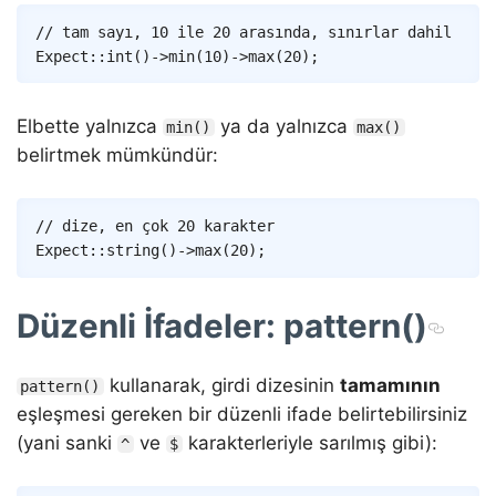
Copy
// tam sayı, 10 ile 20 arasında, sınırlar dahil
Expect
::
int
(
)
->
min
(
10
)
->
max
(
20
)
;
Elbette yalnızca
ya da yalnızca
min()
max()
belirtmek mümkündür:
Copy
// dize, en çok 20 karakter
Expect
::
string
(
)
->
max
(
20
)
;
Düzenli İfadeler: pattern()
kullanarak, girdi dizesinin
tamamının
pattern()
eşleşmesi gereken bir düzenli ifade belirtebilirsiniz
(yani sanki
ve
karakterleriyle sarılmış gibi):
^
$