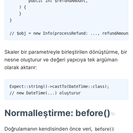
public
int
$refundAmount
,
)
{
}
}
// $obj = new Info(processRefund: ..., refundAmount:
Skaler bir parametreyle birleştirilen dönüştürme, bir
nesne oluşturur ve değeri yapıcıya tek argüman
olarak aktarır:
Copy
Expect
::
string
(
)
->
castTo
(
DateTime
::
class
)
;
// new DateTime(...) oluşturur
Normalleştirme: before()
Doğrulamanın kendisinden önce veri,
before()