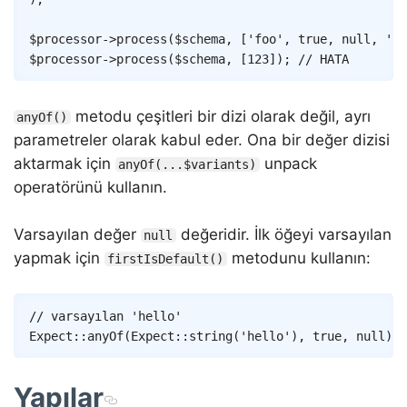
$processor
->
process
(
$schema
,
[
'foo'
,
true
,
null
,
'ba
$processor
->
process
(
$schema
,
[
123
]
)
;
// HATA
metodu çeşitleri bir dizi olarak değil, ayrı
anyOf()
parametreler olarak kabul eder. Ona bir değer dizisi
aktarmak için
unpack
anyOf(...$variants)
operatörünü kullanın.
Varsayılan değer
değeridir. İlk öğeyi varsayılan
null
yapmak için
metodunu kullanın:
firstIsDefault()
Copy
// varsayılan 'hello'
Expect
::
anyOf
(
Expect
::
string
(
'hello'
)
,
true
,
null
)
->
Yapılar