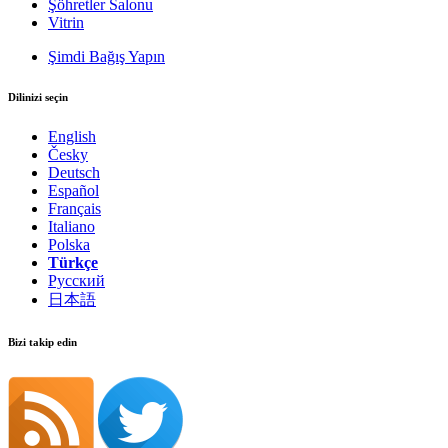
Şöhretler Salonu
Vitrin
Şimdi Bağış Yapın
Dilinizi seçin
English
Česky
Deutsch
Español
Français
Italiano
Polska
Türkçe
Русский
日本語
Bizi takip edin