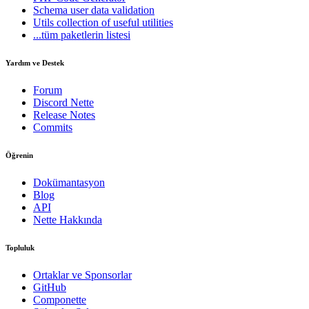
Schema
user data validation
Utils
collection of useful utilities
...tüm paketlerin listesi
Yardım ve Destek
Forum
Discord Nette
Release Notes
Commits
Öğrenin
Dokümantasyon
Blog
API
Nette Hakkında
Topluluk
Ortaklar ve Sponsorlar
GitHub
Componette