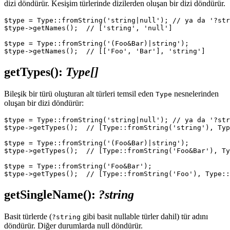
dizi döndürür. Kesişim türlerinde dizilerden oluşan bir dizi döndürür.
$type = Type::fromString('string|null'); // ya da '?str
$type->getNames();  // ['string', 'null']

$type = Type::fromString('(Foo&Bar)|string');

getTypes()
:
Type[]
Bileşik bir türü oluşturan alt türleri temsil eden
nesnelerinden
Type
oluşan bir dizi döndürür:
$type = Type::fromString('string|null'); // ya da '?str
$type->getTypes();  // [Type::fromString('string'), Typ
$type = Type::fromString('(Foo&Bar)|string');

$type->getTypes();  // [Type::fromString('Foo&Bar'), Ty
$type = Type::fromString('Foo&Bar');

getSingleName()
:
?string
Basit türlerde (
gibi basit nullable türler dahil) tür adını
?string
döndürür. Diğer durumlarda null döndürür.