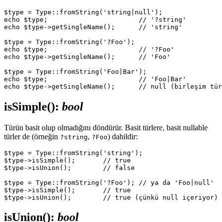
$type = Type::fromString('string|null');

echo $type;                       // '?string'

echo $type->getSingleName();      // 'string'

$type = Type::fromString('?Foo');

echo $type;                       // '?Foo'

echo $type->getSingleName();      // 'Foo'

$type = Type::fromString('Foo|Bar');

echo $type;                       // 'Foo|Bar'

isSimple()
:
bool
Türün basit olup olmadığını döndürür. Basit türlere, basit nullable
türler de (örneğin
,
) dahildir:
?string
?Foo
$type = Type::fromString('string');

$type->isSimple();       // true

$type->isUnion();        // false

$type = Type::fromString('?Foo'); // ya da 'Foo|null'

$type->isSimple();       // true

isUnion()
:
bool