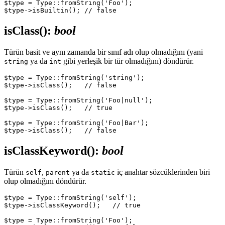
$type = Type::fromString('Foo');

isClass()
:
bool
Türün basit ve aynı zamanda bir sınıf adı olup olmadığını (yani
ya da
gibi yerleşik bir tür olmadığını) döndürür.
string
int
$type = Type::fromString('string');

$type->isClass();   // false

$type = Type::fromString('Foo|null');

$type->isClass();   // true

$type = Type::fromString('Foo|Bar');

isClassKeyword()
:
bool
Türün
,
ya da
iç anahtar sözcüklerinden biri
self
parent
static
olup olmadığını döndürür.
$type = Type::fromString('self');

$type->isClassKeyword();   // true

$type = Type::fromString('Foo');
