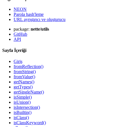
NEON
Parola hash'leme
URL ayrıştırıcı ve oluşturucu
package:
nette/utils
GitHub
API
Sayfa İçeriği
Giriş
fromReflection()
fromString()
fromValue()
getNames()
getTypes()
getSingleName()
isSimple()
isUnion()
isIntersection()
isBuiltin()
isClass()
isClassKeyword()