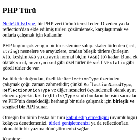
PHP Türü
Nette\Utils\Type
, bir PHP veri türünü temsil eder. Dizeden ya da
reflection'dan elde edilmiş türleri çözümlemek, karşılaştırmak ve
onlarla çalışmak için kullanılır.
PHP bugün çok zengin bir tür sistemine sahip: skaler türlerden (
,
int
) nesnelere ve arayüzlere, oradan bileşik türlere (birleşim
string
, kesişim
ya da ayrık normal biçim
) kadar. Buna ek
A|B
A&B
(A&B)|D
olarak
,
,
gibi özel türler ile
ve
gibi
void
never
mixed
self
static
göreli türler de var.
Bu türlerle doğrudan, özellikle
üzerinden
ReflectionType
çalışmak çoğu zaman zahmetlidir; çünkü
,
ReflectionNamedType
ve diğer nesneleri özyinelemeli olarak ayırt
ReflectionUnionType
etmeniz gerekir.
sınıfı bunların hepsini sarmalar
Nette\Utils\Type
ve PHP'nin desteklediği herhangi bir türle çalışmak için
birleşik ve
sezgisel bir API
sunar.
Örneğin bir türün başka bir türü
kabul edip etmediğini
(uyumluluğu)
kolayca denetlemenizi,
türleri genişletmenizi
ya da reflection'ları
okunabilir bir yazıma dönüştürmenizi sağlar.
Kurulum: