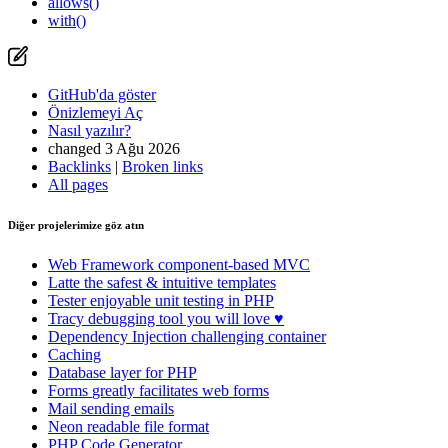
allows()
with()
GitHub'da göster
Önizlemeyi Aç
Nasıl yazılır?
changed 3 Ağu 2026
Backlinks
|
Broken links
All pages
Diğer projelerimize göz atın
Web Framework
component-based MVC
Latte
the safest & intuitive templates
Tester
enjoyable unit testing in PHP
Tracy
debugging tool you will love ♥
Dependency Injection
challenging container
Caching
Database
layer for PHP
Forms
greatly facilitates web forms
Mail
sending emails
Neon
readable file format
PHP Code Generator