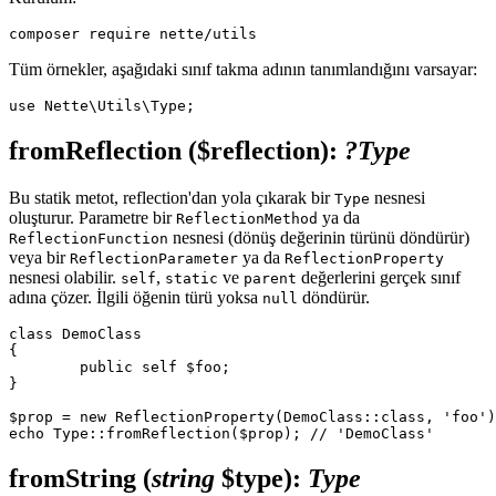
Tüm örnekler, aşağıdaki sınıf takma adının tanımlandığını varsayar:
fromReflection
($reflection)
:
?Type
Bu statik metot, reflection'dan yola çıkarak bir
nesnesi
Type
oluşturur. Parametre bir
ya da
ReflectionMethod
nesnesi (dönüş değerinin türünü döndürür)
ReflectionFunction
veya bir
ya da
ReflectionParameter
ReflectionProperty
nesnesi olabilir.
,
ve
değerlerini gerçek sınıf
self
static
parent
adına çözer. İlgili öğenin türü yoksa
döndürür.
null
class DemoClass

{

	public self $foo;

}

$prop = new ReflectionProperty(DemoClass::class, 'foo')
fromString
(
string
$type)
:
Type