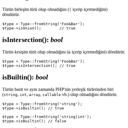
Türün birleşim türü olup olmadığını (
içerip içermediğini)
|
döndürür.
$type = Type::fromString('Foo&Bar');

isIntersection()
:
bool
Türün kesişim türü olup olmadığını (
içerip içermediğini) döndürür.
&
$type = Type::fromString('Foo&Bar');

isBuiltin()
:
bool
Türün basit ve aynı zamanda PHP'nin yerleşik türlerinden biri
(
,
,
,
vb.) olup olmadığını döndürür.
string
int
array
callable
$type = Type::fromString('string');

$type->isBuiltin(); // true

$type = Type::fromString('string|int');

$type->isBuiltin(); // false
