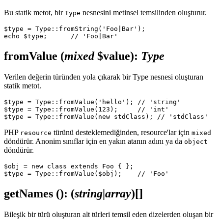
Bu statik metot, bir
nesnesini metinsel temsilinden oluşturur.
Type
$type = Type::fromString('Foo|Bar');

fromValue
(
mixed
$value)
:
Type
Verilen değerin türünden yola çıkarak bir Type nesnesi oluşturan
statik metot.
$type = Type::fromValue('hello'); // 'string'

$type = Type::fromValue(123);     // 'int'

PHP
türünü desteklemediğinden, resource'lar için
resource
mixed
döndürür. Anonim sınıflar için en yakın atanın adını ya da
object
döndürür.
$obj = new class extends Foo { };

getNames
()
: (
string|array
)
[]
Bileşik bir türü oluşturan alt türleri temsil eden dizelerden oluşan bir