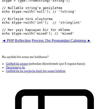
$type = Type::fromString('string');

// Nullable string'e genişletme

echo $type->with('null'); // '?string'

// Birleşim türü oluşturma

echo $type->with('int');  // 'string|int'

// Her şeyi kapsayan bir tür ekleme

◄ PHP Reflection
Process: Dış Programları Çalıştırma ►