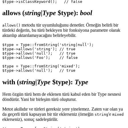
allows
(
string|Type
$type)
:
bool
metodu tür uyumluluğunu denetler. Örneğin belirli bir
allows()
türdeki değerin, bu türü bekleyen bir fonksiyona parametre olarak
aktarılıp aktarılamayacağını belirleyebilir.
$type = Type::fromString('string|null');

$type->allows('string'); // true

$type->allows('null');   // true

$type->allows('Foo');    // false

$type = Type::fromString('mixed');

with
(
string|Type
$type)
:
Type
Hem özgün türü hem de eklenen türü kabul eden bir Type nesnesi
döndürür. Yani bir birleşim türü oluşturur.
Metot akıllıdır ve türleri gereksiz yere yinelemez. Zaten var olan ya
da geçerli türü kapsayan bir tür eklerseniz (örneğin
'e
string
mixed
eklerseniz), sonuç sadeleştirilir.