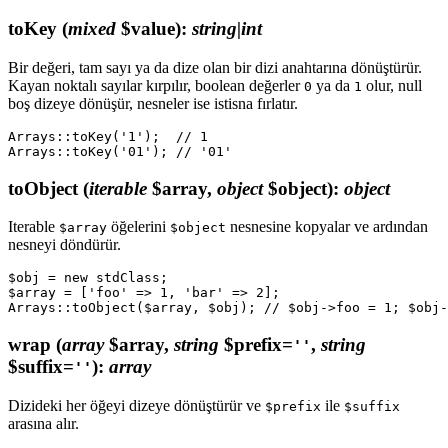
toKey
(
mixed
$value)
:
string|int
Bir değeri, tam sayı ya da dize olan bir dizi anahtarına dönüştürür.
Kayan noktalı sayılar kırpılır, boolean değerler
ya da
olur, null
0
1
boş dizeye dönüşür, nesneler ise istisna fırlatır.
Arrays::toKey('1');  // 1

toObject
(
iterable
$array,
object
$object)
:
object
Iterable
öğelerini
nesnesine kopyalar ve ardından
$array
$object
nesneyi döndürür.
$obj = new stdClass;

$array = ['foo' => 1, 'bar' => 2];

wrap
(
array
$array,
string
$prefix=
,
string
''
$suffix=
)
:
array
''
Dizideki her öğeyi dizeye dönüştürür ve
ile
$prefix
$suffix
arasına alır.