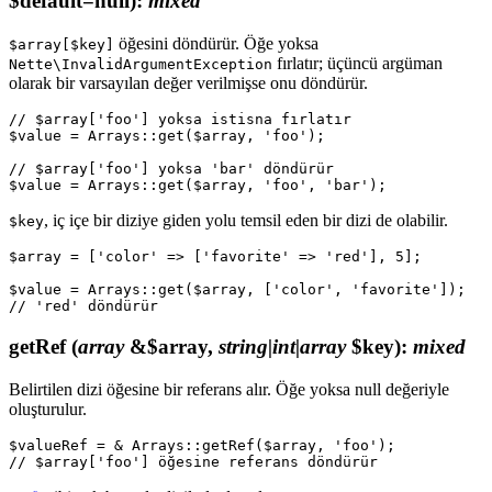
$default=null)
:
mixed
öğesini döndürür. Öğe yoksa
$array[$key]
fırlatır; üçüncü argüman
Nette\InvalidArgumentException
olarak bir varsayılan değer verilmişse onu döndürür.
// $array['foo'] yoksa istisna fırlatır

$value = Arrays::get($array, 'foo');

// $array['foo'] yoksa 'bar' döndürür

, iç içe bir diziye giden yolu temsil eden bir dizi de olabilir.
$key
$array = ['color' => ['favorite' => 'red'], 5];

$value = Arrays::get($array, ['color', 'favorite']);

getRef
(
array
&$array,
string|int|array
$key)
:
mixed
Belirtilen dizi öğesine bir referans alır. Öğe yoksa null değeriyle
oluşturulur.
$valueRef = & Arrays::getRef($array, 'foo');
