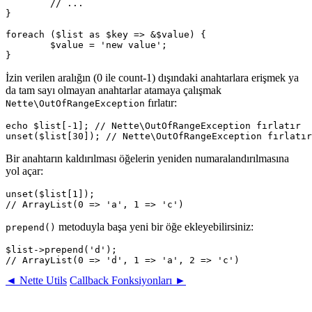
	// ...

}

foreach ($list as $key => &$value) {

	$value = 'new value';

İzin verilen aralığın (0 ile count-1) dışındaki anahtarlara erişmek ya
da tam sayı olmayan anahtarlar atamaya çalışmak
fırlatır:
Nette\OutOfRangeException
echo $list[-1]; // Nette\OutOfRangeException fırlatır

Bir anahtarın kaldırılması öğelerin yeniden numaralandırılmasına
yol açar:
unset($list[1]);

metoduyla başa yeni bir öğe ekleyebilirsiniz:
prepend()
$list->prepend('d');

◄ Nette Utils
Callback Fonksiyonları ►