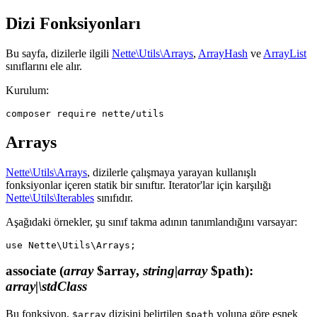
Dizi Fonksiyonları
Bu sayfa, dizilerle ilgili
Nette\Utils\Arrays
,
ArrayHash
ve
ArrayList
sınıflarını ele alır.
Kurulum:
Arrays
Nette\Utils\Arrays
, dizilerle çalışmaya yarayan kullanışlı
fonksiyonlar içeren statik bir sınıftır. Iterator'lar için karşılığı
Nette\Utils\Iterables
sınıfıdır.
Aşağıdaki örnekler, şu sınıf takma adının tanımlandığını varsayar:
associate
(
array
$array,
string|array
$path)
:
array|\stdClass
Bu fonksiyon,
dizisini belirtilen
yoluna göre esnek
$array
$path