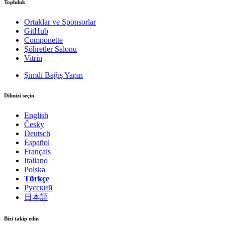
Topluluk
Ortaklar ve Sponsorlar
GitHub
Componette
Şöhretler Salonu
Vitrin
Şimdi Bağış Yapın
Dilinizi seçin
English
Česky
Deutsch
Español
Français
Italiano
Polska
Türkçe
Русский
日本語
Bizi takip edin