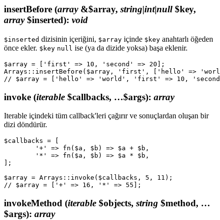
insertBefore
(
array
&$array,
string|int|null
$key,
array
$inserted)
:
void
dizisinin içeriğini,
içinde
anahtarlı öğeden
$inserted
$array
$key
önce ekler.
ise (ya da dizide yoksa) başa eklenir.
$key
null
$array = ['first' => 10, 'second' => 20];

Arrays::insertBefore($array, 'first', ['hello' => 'worl
invoke
(
iterable
$callbacks, …$args)
:
array
Iterable içindeki tüm callback'leri çağırır ve sonuçlardan oluşan bir
dizi döndürür.
$callbacks = [

	'+' => fn($a, $b) => $a + $b,

	'*' => fn($a, $b) => $a * $b,

];

$array = Arrays::invoke($callbacks, 5, 11);

invokeMethod
(
iterable
$objects,
string
$method, …
$args)
:
array