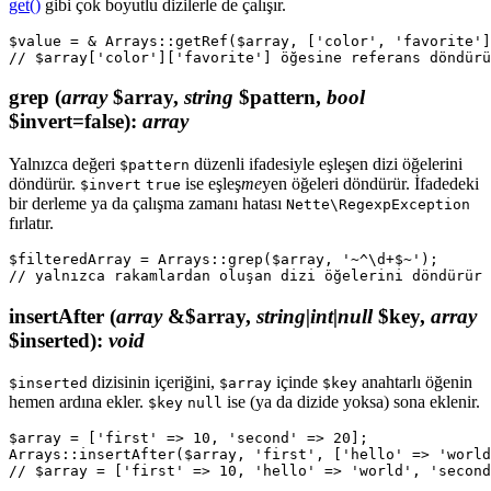
get()
gibi çok boyutlu dizilerle de çalışır.
$value = & Arrays::getRef($array, ['color', 'favorite']
grep
(
array
$array,
string
$pattern,
bool
$invert=false)
:
array
Yalnızca değeri
düzenli ifadesiyle eşleşen dizi öğelerini
$pattern
döndürür.
ise eşleş
me
yen öğeleri döndürür. İfadedeki
$invert
true
bir derleme ya da çalışma zamanı hatası
Nette\RegexpException
fırlatır.
$filteredArray = Arrays::grep($array, '~^\d+$~');

insertAfter
(
array
&$array,
string|int|null
$key,
array
$inserted)
:
void
dizisinin içeriğini,
içinde
anahtarlı öğenin
$inserted
$array
$key
hemen ardına ekler.
ise (ya da dizide yoksa) sona eklenir.
$key
null
$array = ['first' => 10, 'second' => 20];

Arrays::insertAfter($array, 'first', ['hello' => 'world