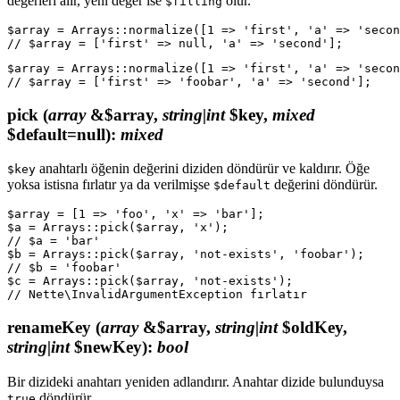
değerleri alır, yeni değer ise
olur.
$filling
$array = Arrays::normalize([1 => 'first', 'a' => 'secon
$array = Arrays::normalize([1 => 'first', 'a' => 'secon
pick
(
array
&$array,
string|int
$key,
mixed
$default=null)
:
mixed
anahtarlı öğenin değerini diziden döndürür ve kaldırır. Öğe
$key
yoksa istisna fırlatır ya da verilmişse
değerini döndürür.
$default
$array = [1 => 'foo', 'x' => 'bar'];

$a = Arrays::pick($array, 'x');

// $a = 'bar'

$b = Arrays::pick($array, 'not-exists', 'foobar');

// $b = 'foobar'

$c = Arrays::pick($array, 'not-exists');

renameKey
(
array
&$array,
string|int
$oldKey,
string|int
$newKey)
:
bool
Bir dizideki anahtarı yeniden adlandırır. Anahtar dizide bulunduysa
döndürür.
true