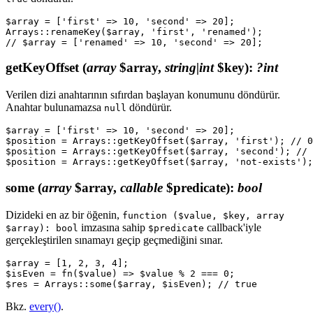
$array = ['first' => 10, 'second' => 20];

Arrays::renameKey($array, 'first', 'renamed');

getKeyOffset
(
array
$array,
string|int
$key)
:
?int
Verilen dizi anahtarının sıfırdan başlayan konumunu döndürür.
Anahtar bulunamazsa
döndürür.
null
$array = ['first' => 10, 'second' => 20];

$position = Arrays::getKeyOffset($array, 'first'); // 0
$position = Arrays::getKeyOffset($array, 'second'); // 
some
(
array
$array,
callable
$predicate)
:
bool
Dizideki en az bir öğenin,
function ($value, $key, array
imzasına sahip
callback'iyle
$array): bool
$predicate
gerçekleştirilen sınamayı geçip geçmediğini sınar.
$array = [1, 2, 3, 4];

$isEven = fn($value) => $value % 2 === 0;

Bkz.
every()
.