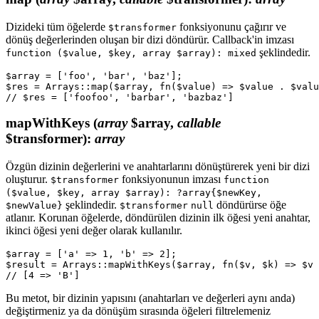
Dizideki tüm öğelerde
fonksiyonunu çağırır ve
$transformer
dönüş değerlerinden oluşan bir dizi döndürür. Callback'in imzası
şeklindedir.
function ($value, $key, array $array): mixed
$array = ['foo', 'bar', 'baz'];

$res = Arrays::map($array, fn($value) => $value . $valu
mapWithKeys
(
array
$array,
callable
$transformer)
:
array
Özgün dizinin değerlerini ve anahtarlarını dönüştürerek yeni bir dizi
oluşturur.
fonksiyonunun imzası
$transformer
function
($value, $key, array $array): ?array{$newKey,
şeklindedir.
döndürürse öğe
$newValue}
$transformer
null
atlanır. Korunan öğelerde, döndürülen dizinin ilk öğesi yeni anahtar,
ikinci öğesi yeni değer olarak kullanılır.
$array = ['a' => 1, 'b' => 2];

$result = Arrays::mapWithKeys($array, fn($v, $k) => $v 
Bu metot, bir dizinin yapısını (anahtarları ve değerleri aynı anda)
değiştirmeniz ya da dönüşüm sırasında öğeleri filtrelemeniz