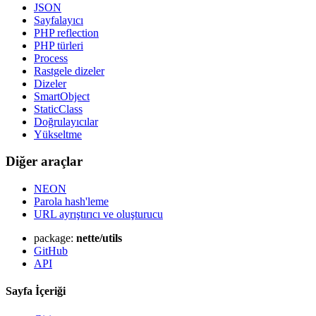
JSON
Sayfalayıcı
PHP reflection
PHP türleri
Process
Rastgele dizeler
Dizeler
SmartObject
StaticClass
Doğrulayıcılar
Yükseltme
Diğer araçlar
NEON
Parola hash'leme
URL ayrıştırıcı ve oluşturucu
package:
nette/utils
GitHub
API
Sayfa İçeriği