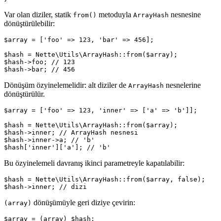
Var olan diziler, statik
metoduyla
nesnesine
from()
ArrayHash
dönüştürülebilir:
$array = ['foo' => 123, 'bar' => 456];

$hash = Nette\Utils\ArrayHash::from($array);

$hash->foo; // 123

Dönüşüm özyinelemelidir: alt diziler de
nesnelerine
ArrayHash
dönüştürülür.
$array = ['foo' => 123, 'inner' => ['a' => 'b']];

$hash = Nette\Utils\ArrayHash::from($array);

$hash->inner; // ArrayHash nesnesi

$hash->inner->a; // 'b'

Bu özyinelemeli davranış ikinci parametreyle kapatılabilir:
$hash = Nette\Utils\ArrayHash::from($array, false);

dönüşümüyle geri diziye çevirin:
(array)