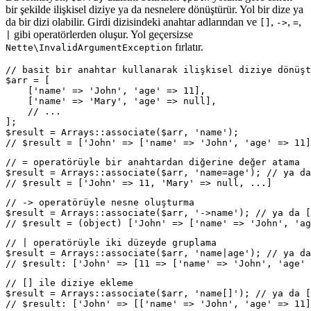
bir şekilde ilişkisel diziye ya da nesnelere dönüştürür. Yol bir dize ya
da bir dizi olabilir. Girdi dizisindeki anahtar adlarından ve
,
,
,
[]
->
=
gibi operatörlerden oluşur. Yol geçersizse
|
fırlatır.
Nette\InvalidArgumentException
// basit bir anahtar kullanarak ilişkisel diziye dönüşt
$arr = [

    ['name' => 'John', 'age' => 11],

    ['name' => 'Mary', 'age' => null],

    // ...

];

$result = Arrays::associate($arr, 'name');

// = operatörüyle bir anahtardan diğerine değer atama

$result = Arrays::associate($arr, 'name=age'); // ya da
// -> operatörüyle nesne oluşturma

$result = Arrays::associate($arr, '->name'); // ya da [
// | operatörüyle iki düzeyde gruplama

$result = Arrays::associate($arr, 'name|age'); // ya da
// [] ile diziye ekleme

$result = Arrays::associate($arr, 'name[]'); // ya da [