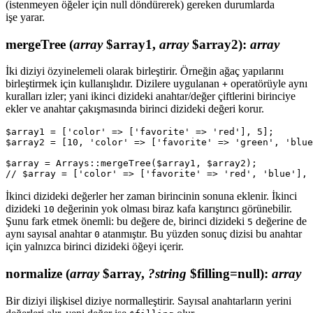
(istenmeyen öğeler için null döndürerek) gereken durumlarda
işe yarar.
mergeTree
(
array
$array1,
array
$array2)
:
array
İki diziyi özyinelemeli olarak birleştirir. Örneğin ağaç yapılarını
birleştirmek için kullanışlıdır. Dizilere uygulanan
operatörüyle aynı
+
kuralları izler; yani ikinci dizideki anahtar/değer çiftlerini birinciye
ekler ve anahtar çakışmasında birinci dizideki değeri korur.
$array1 = ['color' => ['favorite' => 'red'], 5];

$array2 = [10, 'color' => ['favorite' => 'green', 'blue
$array = Arrays::mergeTree($array1, $array2);

İkinci dizideki değerler her zaman birincinin sonuna eklenir. İkinci
dizideki
değerinin yok olması biraz kafa karıştırıcı görünebilir.
10
Şunu fark etmek önemli: bu değere de, birinci dizideki
değerine de
5
aynı sayısal anahtar
atanmıştır. Bu yüzden sonuç dizisi bu anahtar
0
için yalnızca birinci dizideki öğeyi içerir.
normalize
(
array
$array,
?string
$filling=null)
:
array
Bir diziyi ilişkisel diziye normalleştirir. Sayısal anahtarların yerini