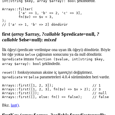
şeklindedir.
int|string $key, array $array): bool
Arrays::filter(

	['a' => 1, 'b' => 2, 'c' => 3],

	fn($v) => $v < 3,

);

first
(
array
$array,
?callable
$predicate=null,
?
callable
$else=null)
:
mixed
İlk öğeyi (predicate verilmişse ona uyan ilk öğeyi) döndürür. Böyle
bir öğe yoksa
çağrısının sonucunu ya da null döndürür.
$else
imzası
$predicate
function ($value, int|string $key,
şeklindedir.
array $array): bool
fonksiyonunun aksine iç işaretçiyi değiştirmez.
reset()
ve
parametreleri 4.0.4 sürümünden beri vardır.
$predicate
$else
Arrays::first([1, 2, 3]);                   // 1

Arrays::first([1, 2, 3], fn($v) => $v > 2); // 3

Arrays::first([]);                          // null

Bkz.
last()
.