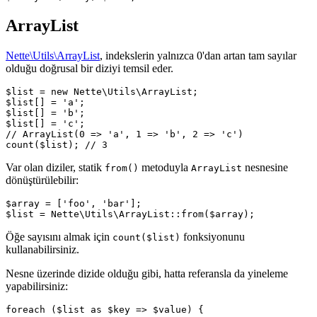
ArrayList
Nette\Utils\ArrayList
, indekslerin yalnızca 0'dan artan tam sayılar
olduğu doğrusal bir diziyi temsil eder.
$list = new Nette\Utils\ArrayList;

$list[] = 'a';

$list[] = 'b';

$list[] = 'c';

// ArrayList(0 => 'a', 1 => 'b', 2 => 'c')

Var olan diziler, statik
metoduyla
nesnesine
from()
ArrayList
dönüştürülebilir:
$array = ['foo', 'bar'];

Öğe sayısını almak için
fonksiyonunu
count($list)
kullanabilirsiniz.
Nesne üzerinde dizide olduğu gibi, hatta referansla da yineleme
yapabilirsiniz:
foreach ($list as $key => $value) {
