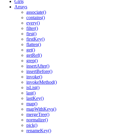
Giriş
Arrays
associate()
contains()
every()
filter()
first()
firstKey()
flatten()
get()
getRef()
grep()
insertAfter()
insertBefore()
invoke()
invokeMethod()
isList()
last()
lastKey()
map()
mapWithKeys()
mergeTree()
normalize()
pick()
renameKey()