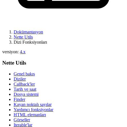
Dokümantasyon
Nette Utils
Dizi Fonksiyonları
versiyon:
4.x
Nette Utils
Genel bakış
Diziler
Callback'ler
Tarih ve saat
Dosya sistemi
Finder
Kayan noktalı sayılar
Yardımcı fonksiyonlar
HTML elemanları
Görseller
Iterable'lar