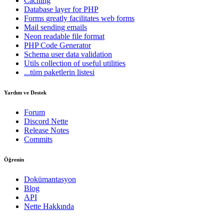
Caching
Database
layer for PHP
Forms
greatly facilitates web forms
Mail
sending emails
Neon
readable file format
PHP Code Generator
Schema
user data validation
Utils
collection of useful utilities
...tüm paketlerin listesi
Yardım ve Destek
Forum
Discord Nette
Release Notes
Commits
Öğrenin
Dokümantasyon
Blog
API
Nette Hakkında