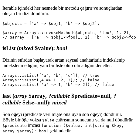
Iterable içindeki her nesnede bir metodu çağırır ve sonuçlardan
oluşan bir dizi döndürür.
$objects = ['a' => $obj1, 'b' => $obj2];

$array = Arrays::invokeMethod($objects, 'foo', 1, 2);

isList
(
mixed
$value)
:
bool
Dizinin sıfırdan başlayarak artan sayısal anahtarlarla indekslenip
indekslenmediğini, yani bir liste olup olmadığını denetler.
Arrays::isList(['a', 'b', 'c']); // true

Arrays::isList([4 => 1, 2, 3]); // false

last
(
array
$array,
?callable
$predicate=null,
?
callable
$else=null)
:
mixed
Son öğeyi (predicate verilmişse ona uyan son öğeyi) döndürür.
Böyle bir öğe yoksa
çağrısının sonucunu ya da null döndürür.
$else
imzası
$predicate
function ($value, int|string $key,
şeklindedir.
array $array): bool