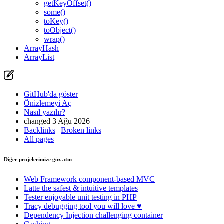
getKeyOffset()
some()
toKey()
toObject()
wrap()
ArrayHash
ArrayList
GitHub'da göster
Önizlemeyi Aç
Nasıl yazılır?
changed 3 Ağu 2026
Backlinks
|
Broken links
All pages
Diğer projelerimize göz atın
Web Framework
component-based MVC
Bu sayfada bir sorun mu buldunuz?
Latte
the safest & intuitive templates
Tester
enjoyable unit testing in PHP
GitHub'da göster
(ardından düzenlemek için E tuşuna basın)
Tracy
debugging tool you will love ♥
Önizlemeyi Aç
Dependency Injection
challenging container
GitHub'da bu sayfayla ilgili bir sorun bildirin