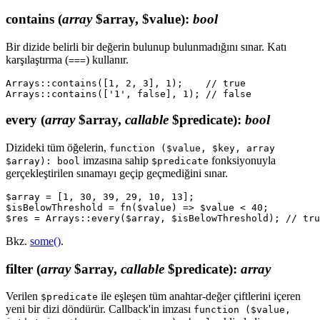
contains
(
array
$array, $value)
:
bool
Bir dizide belirli bir değerin bulunup bulunmadığını sınar. Katı
karşılaştırma (
) kullanır.
===
Arrays::contains([1, 2, 3], 1);    // true

every
(
array
$array,
callable
$predicate)
:
bool
Dizideki tüm öğelerin,
function ($value, $key, array
imzasına sahip
fonksiyonuyla
$array): bool
$predicate
gerçekleştirilen sınamayı geçip geçmediğini sınar.
$array = [1, 30, 39, 29, 10, 13];

$isBelowThreshold = fn($value) => $value < 40;

Bkz.
some()
.
filter
(
array
$array,
callable
$predicate)
:
array
Verilen
ile eşleşen tüm anahtar-değer çiftlerini içeren
$predicate
yeni bir dizi döndürür. Callback'in imzası
function ($value,