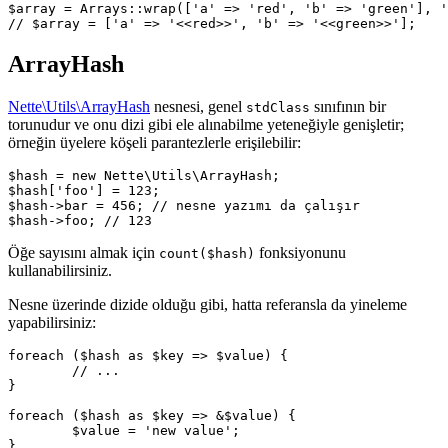
$array = Arrays::wrap(['a' => 'red', 'b' => 'green'], '
ArrayHash
Nette\Utils\ArrayHash
nesnesi, genel
sınıfının bir
stdClass
torunudur ve onu dizi gibi ele alınabilme yeteneğiyle genişletir;
örneğin üyelere köşeli parantezlerle erişilebilir:
$hash = new Nette\Utils\ArrayHash;

$hash['foo'] = 123;

$hash->bar = 456; // nesne yazımı da çalışır

Öğe sayısını almak için
fonksiyonunu
count($hash)
kullanabilirsiniz.
Nesne üzerinde dizide olduğu gibi, hatta referansla da yineleme
yapabilirsiniz:
foreach ($hash as $key => $value) {

	// ...

}

foreach ($hash as $key => &$value) {

	$value = 'new value';
