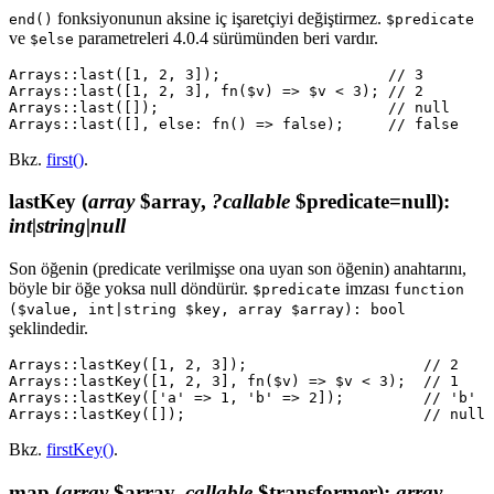
fonksiyonunun aksine iç işaretçiyi değiştirmez.
end()
$predicate
ve
parametreleri 4.0.4 sürümünden beri vardır.
$else
Arrays::last([1, 2, 3]);                   // 3

Arrays::last([1, 2, 3], fn($v) => $v < 3); // 2

Arrays::last([]);                          // null

Bkz.
first()
.
lastKey
(
array
$array,
?callable
$predicate=null)
:
int|string|null
Son öğenin (predicate verilmişse ona uyan son öğenin) anahtarını,
böyle bir öğe yoksa null döndürür.
imzası
$predicate
function
($value, int|string $key, array $array): bool
şeklindedir.
Arrays::lastKey([1, 2, 3]);                    // 2

Arrays::lastKey([1, 2, 3], fn($v) => $v < 3);  // 1

Arrays::lastKey(['a' => 1, 'b' => 2]);         // 'b'

Bkz.
firstKey()
.
map
(
array
$array,
callable
$transformer)
:
array