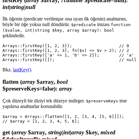
firstKey
(
array
$array,
?callable
$predicate=null)
:
int|string|null
İlk öğenin (predicate verilmişse ona uyan ilk öğenin) anahtarını,
böyle bir öğe yoksa null döndürür.
imzası
$predicate
function
($value, int|string $key, array $array): bool
şeklindedir.
Arrays::firstKey([1, 2, 3]);                   // 0

Arrays::firstKey([1, 2, 3], fn($v) => $v > 2); // 2

Arrays::firstKey(['a' => 1, 'b' => 2]);        // 'a'

Bkz.
lastKey()
.
flatten
(
array
$array,
bool
$preserveKeys=false)
:
array
Çok düzeyli bir diziyi tek düzeye indirger.
true
$preserveKeys
yapılırsa anahtarlar korunabilir.
$array = Arrays::flatten([1, 2, [3, 4, [5, 6]]]);

get
(
array
$array,
string|int|array
$key,
mixed