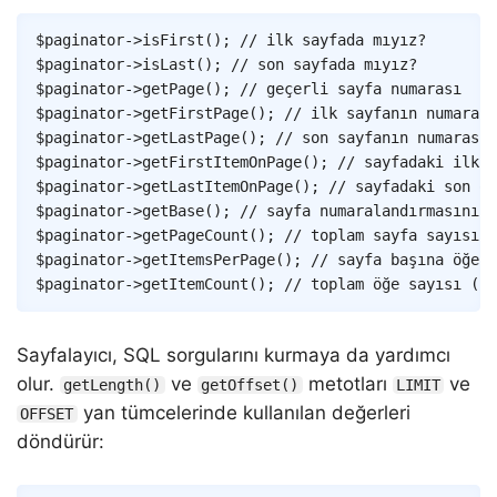
Copy
$paginator
->
isFirst
(
)
;
// ilk sayfada mıyız?
$paginator
->
isLast
(
)
;
// son sayfada mıyız?
$paginator
->
getPage
(
)
;
// geçerli sayfa numarası
$paginator
->
getFirstPage
(
)
;
// ilk sayfanın numarası
$paginator
->
getLastPage
(
)
;
// son sayfanın numarası
$paginator
->
getFirstItemOnPage
(
)
;
// sayfadaki ilk ö
$paginator
->
getLastItemOnPage
(
)
;
// sayfadaki son öğ
$paginator
->
getBase
(
)
;
// sayfa numaralandırmasının 
$paginator
->
getPageCount
(
)
;
// toplam sayfa sayısı
$paginator
->
getItemsPerPage
(
)
;
// sayfa başına öğe s
$paginator
->
getItemCount
(
)
;
// toplam öğe sayısı (bi
Sayfalayıcı, SQL sorgularını kurmaya da yardımcı
olur.
ve
metotları
ve
getLength()
getOffset()
LIMIT
yan tümcelerinde kullanılan değerleri
OFFSET
döndürür: