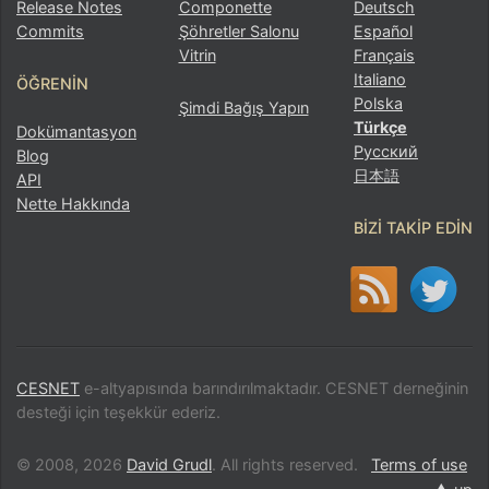
Release Notes
Componette
Deutsch
Commits
Şöhretler Salonu
Español
Vitrin
Français
Italiano
ÖĞRENIN
Polska
Şimdi Bağış Yapın
Türkçe
Dokümantasyon
Русский
Blog
日本語
API
Nette Hakkında
BIZI TAKIP EDIN
CESNET
e-altyapısında barındırılmaktadır. CESNET derneğinin
desteği için teşekkür ederiz.
© 2008, 2026
David Grudl
. All rights reserved.
Terms of use