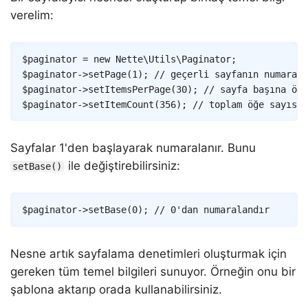
verelim:
Copy
$paginator
=
new
Nette
\
Utils
\
Paginator
;
$paginator
->
setPage
(
1
)
;
// geçerli sayfanın numarası
$paginator
->
setItemsPerPage
(
30
)
;
// sayfa başına öğe
$paginator
->
setItemCount
(
356
)
;
// toplam öğe sayısı 
Sayfalar 1'den başlayarak numaralanır. Bunu
ile değiştirebilirsiniz:
setBase()
Copy
$paginator
->
setBase
(
0
)
;
// 0'dan numaralandır
Nesne artık sayfalama denetimleri oluşturmak için
gereken tüm temel bilgileri sunuyor. Örneğin onu bir
şablona aktarıp orada kullanabilirsiniz.