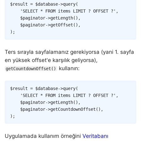
Copy
$result
=
$database
->
query
(
'SELECT * FROM items LIMIT ? OFFSET ?'
,
$paginator
->
getLength
(
)
,
$paginator
->
getOffset
(
)
,
)
;
Ters sırayla sayfalamanız gerekiyorsa (yani 1. sayfa
en yüksek offset'e karşılık geliyorsa),
kullanın:
getCountdownOffset()
Copy
$result
=
$database
->
query
(
'SELECT * FROM items LIMIT ? OFFSET ?'
,
$paginator
->
getLength
(
)
,
$paginator
->
getCountdownOffset
(
)
,
)
;
Uygulamada kullanım örneğini
Veritabanı