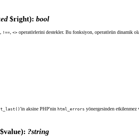
xed
$right)
:
bool
,
,
operatörlerini destekler. Bu fonksiyon, operatörün dinamik ola
!==
<>
'in aksine PHP'nin
yönergesinden etkilenmez 
et_last()
html_errors
$value)
:
?string