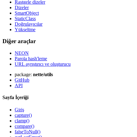
Rastgele dizeler
Dizeler
SmartObject
StaticClass
Doğrulayıcılar
Yükseltme
Diğer araçlar
NEON
Parola hash'leme
URL ayrıştırıcı ve oluşturucu
package:
nette/utils
GitHub
API
Sayfa İçeriği
Giriş
capture()
clamp()
compare()
falseToNull()