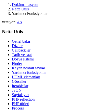
Dokümantasyon
Nette Utils
Yardımcı Fonksiyonlar
versiyon:
4.x
Nette Utils
Genel bakış
Diziler
Callback'ler
Tarih ve saat
Dosya sistemi
Finder
Kayan noktalı sayılar
Yardımcı fonksiyonlar
HTML elemanları
Görseller
Iterable'lar
JSON
Sayfalayıcı
PHP reflection
PHP türleri
Process