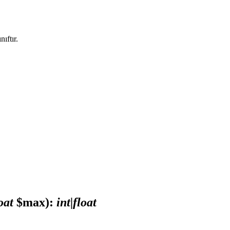
nıftır.
oat
$max)
:
int|float