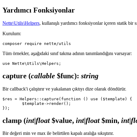
Yardımcı Fonksiyonlar
Nette\Utils\Helpers
, kullanışlı yardımcı fonksiyonlar içeren statik bir sı
Kurulum:
Tüm örnekler, aşağıdaki sınıf takma adının tanımlandığını varsayar:
capture
(
callable
$func)
:
string
Bir callback'i çalıştırır ve yakalanan çıktıyı dize olarak döndürür.
$res = Helpers::capture(function () use ($template) {

	$template->render();

clamp
(
int|float
$value,
int|float
$min,
int|fl
Bir değeri min ve max ile belirtilen kapalı aralığa sıkıştırır.