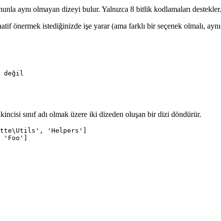
unla aynı olmayan dizeyi bulur. Yalnızca 8 bitlik kodlamaları destekler
rnatif önermek istediğinizde işe yarar (ama farklı bir seçenek olmalı, a
, ikincisi sınıf adı olmak üzere iki dizeden oluşan bir dizi döndürür.
tte\Utils', 'Helpers']
