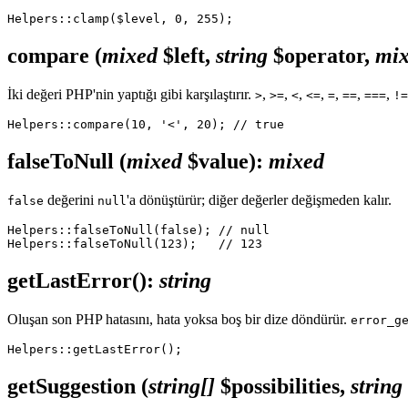
compare
(
mixed
$left,
string
$operator,
mi
İki değeri PHP'nin yaptığı gibi karşılaştırır.
,
,
,
,
,
,
,
>
>=
<
<=
=
==
===
!=
falseToNull
(
mixed
$value)
:
mixed
değerini
'a dönüştürür; diğer değerler değişmeden kalır.
false
null
Helpers::falseToNull(false); // null

getLastError()
:
string
Oluşan son PHP hatasını, hata yoksa boş bir dize döndürür.
error_g
getSuggestion
(
string[]
$possibilities,
string