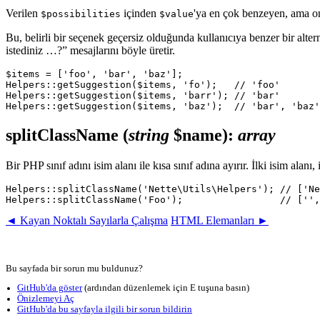
Verilen
içinden
'ya en çok benzeyen, ama on
$possibilities
$value
Bu, belirli bir seçenek geçersiz olduğunda kullanıcıya benzer bir alte
istediniz …?” mesajlarını böyle üretir.
$items = ['foo', 'bar', 'baz'];

Helpers::getSuggestion($items, 'fo');   // 'foo'

Helpers::getSuggestion($items, 'barr'); // 'bar'

splitClassName
(
string
$name)
:
array
Bir PHP sınıf adını isim alanı ile kısa sınıf adına ayırır. İlki isim alanı
Helpers::splitClassName('Nette\Utils\Helpers'); // ['Ne
◄ Kayan Noktalı Sayılarla Çalışma
HTML Elemanları ►