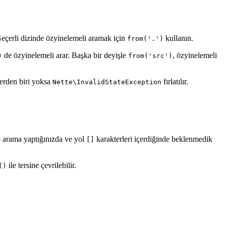
 Geçerli dizinde özyinelemeli aramak için
kullanın.
from('.')
de özyinelemeli arar. Başka bir deyişle
, özyinelemeli
)
from('src')
lerden biri yoksa
fırlatılır.
Nette\InvalidStateException
e arama yaptığınızda ve yol
karakterleri içerdiğinde beklenmedik
[]
ile tersine çevrilebilir.
()