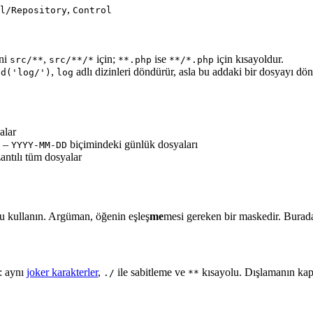
,
l/Repository
Control
ani
,
için;
ise
için kısayoldur.
src/**
src/**/*
**.php
**/*.php
,
adlı dizinleri döndürür, asla bu addaki bir dosyayı dö
nd('log/')
log
alar
–
biçimindeki günlük dosyaları
YYYY-MM-DD
antılı tüm dosyalar
 kullanın. Argüman, öğenin eşleş
me
mesi gereken bir maskedir. Bura
: aynı
joker karakterler
,
ile sabitleme ve
kısayolu. Dışlamanın kap
./
**