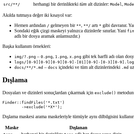
herhangi bir derinlikteki
tüm
alt dizinler:
,
src/**/
Model
Mode
Akılda tutmaya değer iki kısayol var:
Hemen ardından
gelmeyen bir
,
artı
gibi davranır. Y
/
**
**/
*
Sondaki eğik çizgi maskeyi yalnızca dizinlerle sınırlar. Yani
fi
adlı bir dosya aramak anlamsızdır.)
Başka kullanım örnekleri:
–
,
,
gibi tek harfli adı olan dosy
img/?.png
0.png
1.png
x.png
logs/[0-9][0-9][0-9][0-9]-[01][0-9]-[0-3][0-9].log
–
içindeki ve tüm alt dizinlerindeki
uz
docs/**/*.md
docs
.md
Dışlama
Dosyaları ve dizinleri sonuçlardan çıkarmak için
metodunu
exclude()
Finder::findFiles('*.txt')

Dışlama maskesi arama maskeleriyle tümüyle aynı dilbilgisini kullanır
Maske
Dışlanan