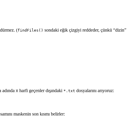
ndürmez. (
sondaki eğik çizgiyi reddeder, çünkü “dizin”
findFiles()
da adında
harfi geçenler dışındaki
dosyalarını arıyoruz:
X
*.txt
samını maskenin son kısmı belirler: