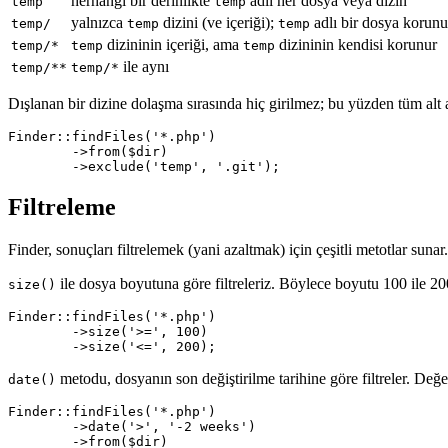
herhangi bir derinlikte
adlı her dosya veya dizin
temp
temp
yalnızca
dizini (ve içeriği);
adlı bir dosya korunu
temp/
temp
temp
dizininin içeriği, ama
dizininin kendisi korunur
temp/*
temp
temp
ile aynı
temp/**
temp/*
Dışlanan bir dizine dolaşma sırasında hiç girilmez; bu yüzden tüm alt ağa
Finder::findFiles('*.php')

	->from($dir)

Filtreleme
Finder, sonuçları filtrelemek (yani azaltmak) için çeşitli metotlar sunar. 
ile dosya boyutuna göre filtreleriz. Böylece boyutu 100 ile 20
size()
Finder::findFiles('*.php')

	->size('>=', 100)

metodu, dosyanın son değiştirilme tarihine göre filtreler. Değerl
date()
Finder::findFiles('*.php')

	->date('>', '-2 weeks')
