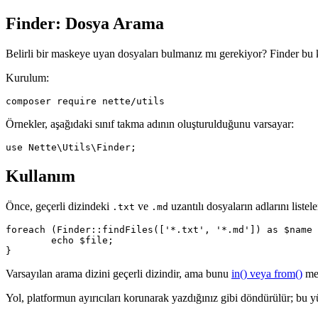
Finder: Dosya Arama
Belirli bir maskeye uyan dosyaları bulmanız mı gerekiyor? Finder bu ko
Kurulum:
Örnekler, aşağıdaki sınıf takma adının oluşturulduğunu varsayar:
Kullanım
Önce, geçerli dizindeki
ve
uzantılı dosyaların adlarını liste
.txt
.md
foreach (Finder::findFiles(['*.txt', '*.md']) as $name 
	echo $file;

Varsayılan arama dizini geçerli dizindir, ama bunu
in() veya from()
met
Yol, platformun ayırıcıları korunarak yazdığınız gibi döndürülür; b