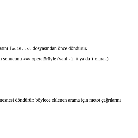
asını
dosyasından önce döndürür.
foo10.txt
nın sonucunu
operatörüyle (yani
,
ya da
olarak)
<=>
-1
0
1
nesnesi döndürür; böylece eklenen arama için metot çağrılarını