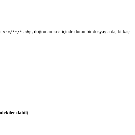
en
, doğrudan
içinde duran bir dosyayla da, birkaç
src/**/*.php
src
ndekiler dahil
)