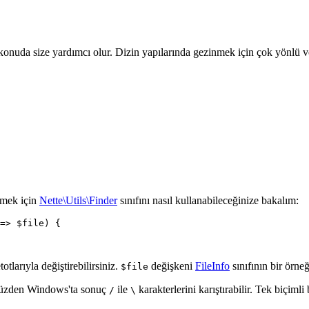
nuda size yardımcı olur. Dizin yapılarında gezinmek için çok yönlü ve h
lemek için
Nette\Utils\Finder
sınıfını nasıl kullanabileceğinize bakalım:
=> $file) {

otlarıyla değiştirebilirsiniz.
değişkeni
FileInfo
sınıfının bir örne
$file
u yüzden Windows'ta sonuç
ile
karakterlerini karıştırabilir. Tek biçimli
/
\