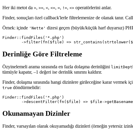
Her iki metot da
,
,
,
,
,
,
operatörlerini anlar.
>
>=
<
<=
=
!=
<>
Finder, sonuçları özel callback'lerle filtrelemenize de olanak tanır. Ca
Örnek: içinde
dizesi geçen (büyük/küçük harf duyarsız) PHP
'Nette'
Finder::findFiles('*.php')

Derinliğe Göre Filtreleme
Özyinelemeli arama sırasında en fazla dolaşma derinliğini
limitDept
tümüyle kapatır, –1 değeri ise derinlik sınırını kaldırır.
Finder, dolaşma sırasında hangi dizinlere girileceğine karar vermek içi
döndürmelidir:
true
Finder::findFiles('*.php')

Okunamayan Dizinler
Finder, varsayılan olarak okuyamadığı dizinleri (örneğin yetersiz izinl