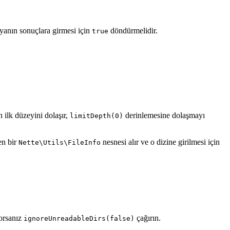
syanın sonuçlara girmesi için
döndürmelidir.
true
n ilk düzeyini dolaşır,
derinlemesine dolaşmayı
limitDepth(0)
en bir
nesnesi alır ve o dizine girilmesi için
Nette\Utils\FileInfo
yorsanız
çağırın.
ignoreUnreadableDirs(false)