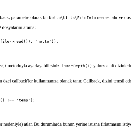
llback, parametre olarak bir
nesnesi alır ve do
Nette\Utils\FileInfo
 dosyalarını arama:
metoduyla ayarlayabilirsiniz.
yalnızca alt dizinleri
h()
limitDepth(1)
n özel callback'ler kullanmanıza olanak tanır. Callback, dizini temsil ed
er nedeniyle) atlar. Bu durumlarda bunun yerine istisna fırlatmasını isti