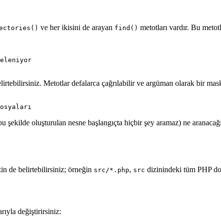
ve her ikisini de arayan
metotları vardır. Bu metotl
ectories()
find()
rtebilirsiniz. Metotlar defalarca çağrılabilir ve argüman olarak bir maske
(bu şekilde oluşturulan nesne başlangıçta hiçbir şey aramaz) ne aranacağ
in de belirtebilirsiniz; örneğin
,
dizinindeki tüm PHP dosy
src/*.php
src
rıyla değiştirirsiniz: