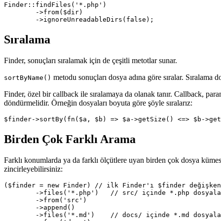
Finder::findFiles('*.php')

	->from($dir)

Sıralama
Finder, sonuçları sıralamak için de çeşitli metotlar sunar.
metodu sonuçları dosya adına göre sıralar. Sıralama doğ
sortByName()
Finder, özel bir callback ile sıralamaya da olanak tanır. Callback, par
döndürmelidir. Örneğin dosyaları boyuta göre şöyle sıralarız:
Birden Çok Farklı Arama
Farklı konumlarda ya da farklı ölçütlere uyan birden çok dosya küme
zincirleyebilirsiniz:
($finder = new Finder) // ilk Finder'ı $finder değişken
	->files('*.php')   // src/ içinde *.php dosyalarını ara

	->from('src')

	->append()

	->files('*.md')    // docs/ içinde *.md dosyalarını ara
