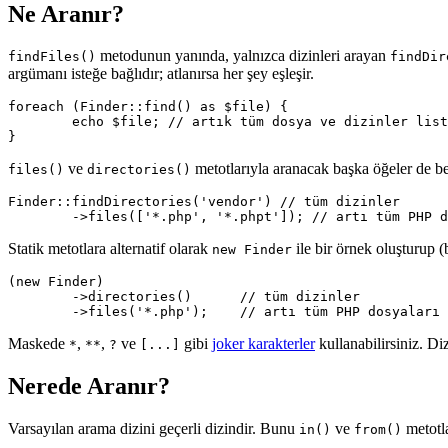
Ne Aranır?
metodunun yanında, yalnızca dizinleri arayan
findFiles()
findDir
argümanı isteğe bağlıdır; atlanırsa her şey eşleşir.
foreach (Finder::find() as $file) {

	echo $file; // artık tüm dosya ve dizinler listeleniyor

ve
metotlarıyla aranacak başka öğeler de beli
files()
directories()
Finder::findDirectories('vendor') // tüm dizinler

Statik metotlara alternatif olarak
ile bir örnek oluşturup 
new Finder
(new Finder)

	->directories()      // tüm dizinler

Maskede
,
,
ve
gibi
joker karakterler
kullanabilirsiniz. Diz
*
**
?
[...]
Nerede Aranır?
Varsayılan arama dizini geçerli dizindir. Bunu
ve
metotla
in()
from()