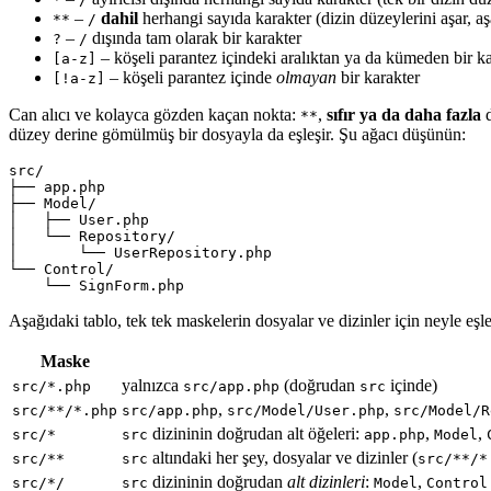
–
dahil
herhangi sayıda karakter (dizin düzeylerini aşar, a
**
/
–
dışında tam olarak bir karakter
?
/
– köşeli parantez içindeki aralıktan ya da kümeden bir k
[a-z]
– köşeli parantez içinde
olmayan
bir karakter
[!a-z]
Can alıcı ve kolayca gözden kaçan nokta:
,
sıfır ya da daha fazla
d
**
düzey derine gömülmüş bir dosyayla da eşleşir. Şu ağacı düşünün:
src/

├── app.php

├── Model/

│   ├── User.php

│   └── Repository/

│       └── UserRepository.php

└── Control/

    └── SignForm.php
Aşağıdaki tablo, tek tek maskelerin dosyalar ve dizinler için neyle eşleş
Maske
yalnızca
(doğrudan
içinde)
src/*.php
src/app.php
src
,
,
src/**/*.php
src/app.php
src/Model/User.php
src/Model/R
dizininin doğrudan alt öğeleri:
,
,
src/*
src
app.php
Model
altındaki her şey, dosyalar ve dizinler (
src/**
src
src/**/*
dizininin doğrudan
alt dizinleri
:
,
src/*/
src
Model
Control