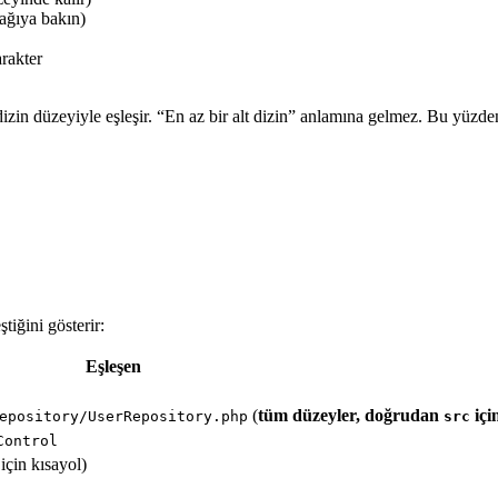
şağıya bakın)
arakter
izin düzeyiyle eşleşir. “En az bir alt dizin” anlamına gelmez. Bu yüzd
tiğini gösterir:
Eşleşen
(
tüm düzeyler, doğrudan
içi
epository/UserRepository.php
src
Control
için kısayol)