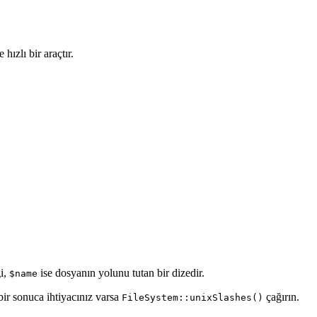
ızlı bir araçtır.
ği,
ise dosyanın yolunu tutan bir dizedir.
$name
 bir sonuca ihtiyacınız varsa
çağırın.
FileSystem::unixSlashes()