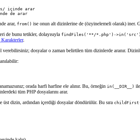
nde arar,
ise onun alt dizinlerine de (özyinelemeli olarak) iner.
from()
ri de bunu tetikler, dolayısıyla
findFiles('**/*.php')->in('src'
 Karakterler
.
l verebilirsiniz; dosyalar o zaman belirtilen tüm dizinlerde aranır. Dizin
nılabilir:
anamazsınız; orada harfi harfine ele alınır. Bu, örneğin
il
in(__DIR__)
inlerdeki tüm PHP dosyalarını arar.
e üst dizin, ardından içerdiği dosyalar döndürülür. Bu sıra
childFirst
zeyinde kalır)