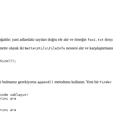
aldır; yani adlardaki sayıları doğru ele alır ve örneğin
dosy
foo1.txt
ametre olarak iki
nesnesi alır ve karşılaştırma
Nette\Utils\FileInfo
si bulmanız gerekiyorsa
metodunu kullanın. Yeni bir
append()
Finder
inde saklayın!
