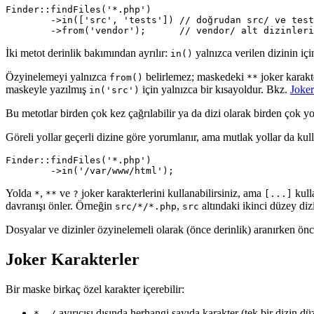
Finder::findFiles('*.php')

	->in(['src', 'tests']) // doğrudan src/ ve tests/ içinde arar

İki metot derinlik bakımından ayrılır:
yalnızca verilen dizinin içi
in()
Özyinelemeyi yalnızca
belirlemez; maskedeki
joker karakte
from()
**
maskeyle yazılmış
için yalnızca bir kısayoldur. Bkz.
Joker
in('src')
Bu metotlar birden çok kez çağrılabilir ya da dizi olarak birden çok yo
Göreli yollar geçerli dizine göre yorumlanır, ama mutlak yollar da kulla
Finder::findFiles('*.php')

Yolda
,
ve
joker karakterlerini kullanabilirsiniz, ama
kull
*
**
?
[...]
davranışı önler. Örneğin
,
altındaki ikinci düzey diz
src/*/*.php
src
Dosyalar ve dizinler özyinelemeli olarak (önce derinlik) aranırken önc
Joker Karakterler
Bir maske birkaç özel karakter içerebilir:
–
ayırıcısı dışında herhangi sayıda karakter (tek bir dizin dü
*
/