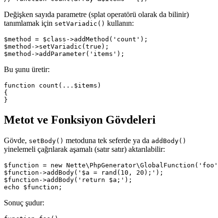
Değişken sayıda parametre (splat operatörü olarak da bilinir)
tanımlamak için
kullanın:
setVariadic()
$method = $class->addMethod('count');

$method->setVariadic(true);

Bu şunu üretir:
function count(...$items)

{

Metot ve Fonksiyon Gövdeleri
Gövde,
metoduna tek seferde ya da
setBody()
addBody()
yinelemeli çağrılarak aşamalı (satır satır) aktarılabilir:
$function = new Nette\PhpGenerator\GlobalFunction('foo'
$function->addBody('$a = rand(10, 20);');

$function->addBody('return $a;');

Sonuç şudur: