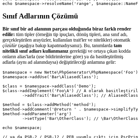
Sınıf Adlarının Çözümü
Bir sınıf bir ad alanının parçası olduğunda biraz farklı render
edilir:
tüm tipler (örneğin tip ipuçları, dönüş tipleri, ana sınıf adı,
gerçekleştirilen arayüzler, kullanılan trait'ler ve nitelikler) otomatik
çözülür
(aşağıya bakıp kapatmadıysanız). Bu, tanımlarda
tam
nitelikli sınıf adları kullanmanız
gerektiği ve ortaya çıkan kodda
onların alias'larla (use bildirimlerine göre) ya da basitleştirilmiş
adlarla (aynı ad alanındaysa) değiştirileceği anlamına gelir:
$namespace = new Nette\PhpGenerator\PhpNamespace('Foo')
$namespace->addUse('Bar\AliasedClass');

$class = $namespace->addClass('Demo');

$class->addImplement('Foo\A') // A olarak basitleştiril
	->addTrait('Bar\AliasedClass'); // AliasedClass olarak basitleştirilecek

$method = $class->addMethod('method');

$method->addComment('@return ' . $namespace->simplifyTy
$method->addParameter('arg')

	->setType('Bar\OtherClass'); // \Bar\OtherClass olarak çevrilecek

echo $namespace;

// ya da PSR-2 / PSR-12 / PER uyumlu çıktı için PsrPrin