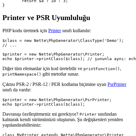
	return $a ? 10 : 3;

Printer ve PSR Uyumluluğu
PHP kodu üretmek için
Printer
sınıfı kullanılır:
$class = new Nette\PhpGenerator\ClassType('Demo');

// ...

$printer = new Nette\PhpGenerator\Printer;

Diğer tüm elemanlar için kod üretebilir ve
,
printFunction()
gibi metotlar sunar.
printNamespace()
Çıktısı PSR-2 / PSR-12 / PER kodlama biçimine uyan
PsrPrinter
sınıfı da vardır:
$printer = new Nette\PhpGenerator\PsrPrinter;

Davranışı özelleştirmeniz mi gerekiyor?
sınıfından
Printer
kalıtarak kendi sürümünüzü oluşturun. Şu değişkenleri yeniden
yapılandırabilirsiniz:
class MyPrinter extends Nette\PhpGenerator\Printer
