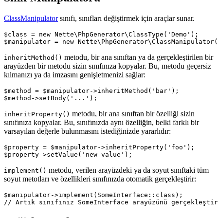
ClassManipulator
sınıfı, sınıfları değiştirmek için araçlar sunar.
$class = new Nette\PhpGenerator\ClassType('Demo');

metodu, bir ana sınıftan ya da gerçekleştirilen bir
inheritMethod()
arayüzden bir metodu sizin sınıfınıza kopyalar. Bu, metodu geçersiz
kılmanızı ya da imzasını genişletmenizi sağlar:
$method = $manipulator->inheritMethod('bar');

metodu, bir ana sınıftan bir özelliği sizin
inheritProperty()
sınıfınıza kopyalar. Bu, sınıfınızda aynı özelliğin, belki farklı bir
varsayılan değerle bulunmasını istediğinizde yararlıdır:
$property = $manipulator->inheritProperty('foo');

metodu, verilen arayüzdeki ya da soyut sınıftaki tüm
implement()
soyut metotları ve özellikleri sınıfınızda otomatik gerçekleştirir:
$manipulator->implement(SomeInterface::class);
