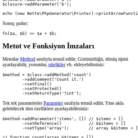
$closure->addParameter('b');

Sonuç şudur:
Metot ve Fonksiyon İmzaları
Metotlar
Method
sınıfıyla temsil edilir. Görünürlüğü, dönüş tipini
ayarlayabilir, yorumlar,
nitelikler
vb. ekleyebilirsiniz:
$method = $class->addMethod('count')

	->addComment('Count it.')

	->setFinal()

	->setProtected()

Tek tek parametreler
Parameter
sınıfıyla temsil edilir. Yine akla
gelebilecek tüm özellikleri ayarlayabilirsiniz:
$method->addParameter('items', []) // $items = []

	->setReference()           // &$items = []

	->setType('array');        // array &$items = []
