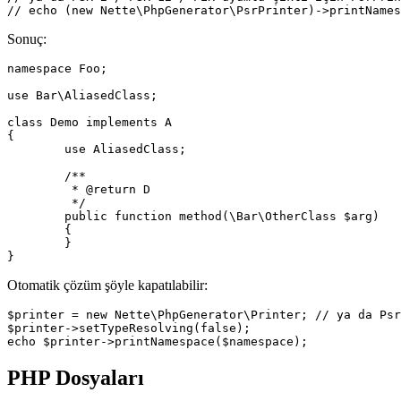
Sonuç:
namespace Foo;

use Bar\AliasedClass;

class Demo implements A

{

	use AliasedClass;

	/**

	 * @return D

	 */

	public function method(\Bar\OtherClass $arg)

	{

	}

Otomatik çözüm şöyle kapatılabilir:
$printer = new Nette\PhpGenerator\Printer; // ya da Psr
$printer->setTypeResolving(false);

PHP Dosyaları