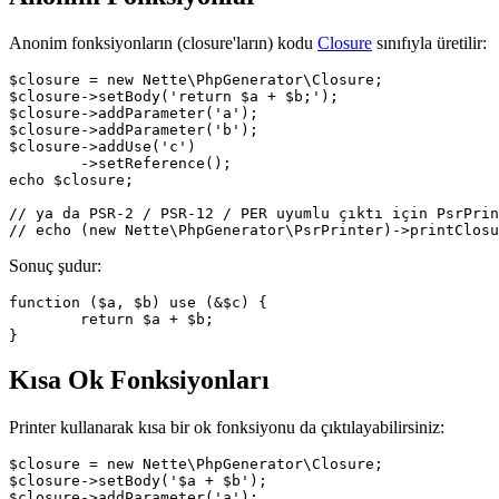
Anonim fonksiyonların (closure'ların) kodu
Closure
sınıfıyla üretilir:
$closure = new Nette\PhpGenerator\Closure;

$closure->setBody('return $a + $b;');

$closure->addParameter('a');

$closure->addParameter('b');

$closure->addUse('c')

	->setReference();

echo $closure;

// ya da PSR-2 / PSR-12 / PER uyumlu çıktı için PsrPrin
Sonuç şudur:
function ($a, $b) use (&$c) {

	return $a + $b;

Kısa Ok Fonksiyonları
Printer kullanarak kısa bir ok fonksiyonu da çıktılayabilirsiniz:
$closure = new Nette\PhpGenerator\Closure;

$closure->setBody('$a + $b');

$closure->addParameter('a');
