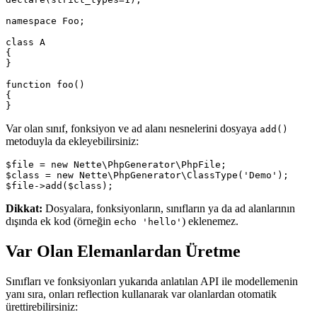
namespace Foo;

class A

{

}

function foo()

{

Var olan sınıf, fonksiyon ve ad alanı nesnelerini dosyaya
add()
metoduyla da ekleyebilirsiniz:
$file = new Nette\PhpGenerator\PhpFile;

$class = new Nette\PhpGenerator\ClassType('Demo');

Dikkat:
Dosyalara, fonksiyonların, sınıfların ya da ad alanlarının
dışında ek kod (örneğin
) eklenemez.
echo 'hello'
Var Olan Elemanlardan Üretme
Sınıfları ve fonksiyonları yukarıda anlatılan API ile modellemenin
yanı sıra, onları reflection kullanarak var olanlardan otomatik
ürettirebilirsiniz: