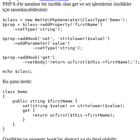
PHP 8.4'te tanıtılan bir özellik olan get ve set işlemlerini özellikler
için tanımlayabilirsiniz:
$class = new Nette\PhpGenerator\ClassType('Demo');

$prop = $class->addProperty('firstName')

    ->setType('string');

$prop->addHook('set', 'strtolower($value)')

    ->addParameter('value')

	    ->setType('string');

$prop->addHook('get')

	->setBody('return ucfirst($this->firstName);');

Bu şunu üretir:
class Demo

{

    public string $firstName {

        set(string $value) => strtolower($value);

        get {

            return ucfirst($this->firstName);

        }

    }

Özellikler ve property hook'lar abstract ya da final olabilir: