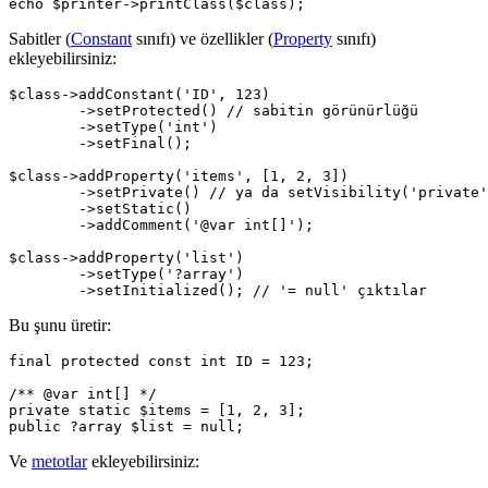
Sabitler (
Constant
sınıfı) ve özellikler (
Property
sınıfı)
ekleyebilirsiniz:
$class->addConstant('ID', 123)

	->setProtected() // sabitin görünürlüğü

	->setType('int')

	->setFinal();

$class->addProperty('items', [1, 2, 3])

	->setPrivate() // ya da setVisibility('private')

	->setStatic()

	->addComment('@var int[]');

$class->addProperty('list')

	->setType('?array')

Bu şunu üretir:
final protected const int ID = 123;

/** @var int[] */

private static $items = [1, 2, 3];

Ve
metotlar
ekleyebilirsiniz: