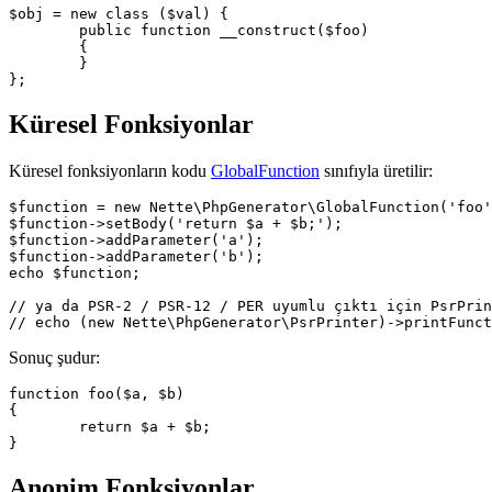
$obj = new class ($val) {

	public function __construct($foo)

	{

	}

Küresel Fonksiyonlar
Küresel fonksiyonların kodu
GlobalFunction
sınıfıyla üretilir:
$function = new Nette\PhpGenerator\GlobalFunction('foo'
$function->setBody('return $a + $b;');

$function->addParameter('a');

$function->addParameter('b');

echo $function;

// ya da PSR-2 / PSR-12 / PER uyumlu çıktı için PsrPrin
Sonuç şudur:
function foo($a, $b)

{

	return $a + $b;

Anonim Fonksiyonlar