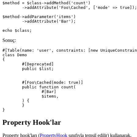
$method = $class->addMethod('count')

	->addAttribute('Foo\Cached', ['mode' => true]);

$method->addParameter('items')

	->addAttribute('Bar');

Sonuç:
#[Table(name: 'user', constraints: [new UniqueConstrain
class Demo

{

	#[Deprecated]

	public $list;

	#[Foo\Cached(mode: true)]

	public function count(

		#[Bar]

		$items,

	) {

	}

Property Hook'lar
Property hook'ları (
PropertyHook
sınıfıyla temsil edilir) kullanarak,