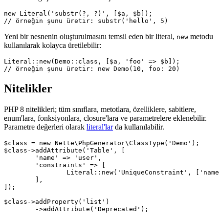
new Literal('substr(?, ?)', [$a, $b]);

Yeni bir nesnenin oluşturulmasını temsil eden bir literal,
metodu
new
kullanılarak kolayca üretilebilir:
Literal::new(Demo::class, [$a, 'foo' => $b]);

Nitelikler
PHP 8 nitelikleri; tüm sınıflara, metotlara, özelliklere, sabitlere,
enum'lara, fonksiyonlara, closure'lara ve parametrelere eklenebilir.
Parametre değerleri olarak
literal'lar
da kullanılabilir.
$class = new Nette\PhpGenerator\ClassType('Demo');

$class->addAttribute('Table', [

	'name' => 'user',

	'constraints' => [

		Literal::new('UniqueConstraint', ['name' => 'ean', 'columns' => ['ean']]),

	],

]);

$class->addProperty('list')

	->addAttribute('Deprecated');
