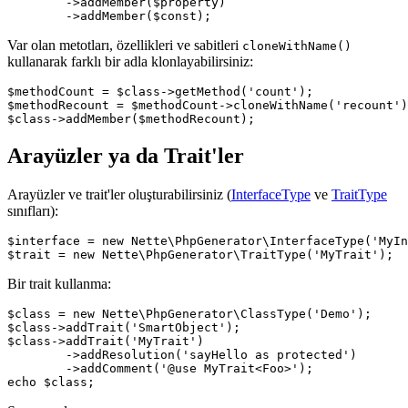
	->addMember($property)

Var olan metotları, özellikleri ve sabitleri
cloneWithName()
kullanarak farklı bir adla klonlayabilirsiniz:
$methodCount = $class->getMethod('count');

$methodRecount = $methodCount->cloneWithName('recount')
Arayüzler ya da Trait'ler
Arayüzler ve trait'ler oluşturabilirsiniz (
InterfaceType
ve
TraitType
sınıfları):
$interface = new Nette\PhpGenerator\InterfaceType('MyIn
Bir trait kullanma:
$class = new Nette\PhpGenerator\ClassType('Demo');

$class->addTrait('SmartObject');

$class->addTrait('MyTrait')

	->addResolution('sayHello as protected')

	->addComment('@use MyTrait<Foo>');
