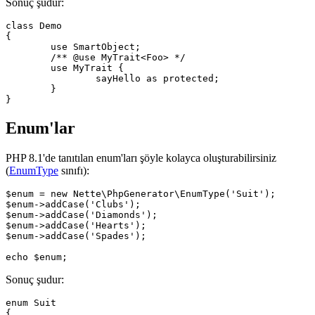
Sonuç şudur:
class Demo

{

	use SmartObject;

	/** @use MyTrait<Foo> */

	use MyTrait {

		sayHello as protected;

	}

Enum'lar
PHP 8.1'de tanıtılan enum'ları şöyle kolayca oluşturabilirsiniz
(
EnumType
sınıfı):
$enum = new Nette\PhpGenerator\EnumType('Suit');

$enum->addCase('Clubs');

$enum->addCase('Diamonds');

$enum->addCase('Hearts');

$enum->addCase('Spades');

Sonuç şudur:
enum Suit

{
