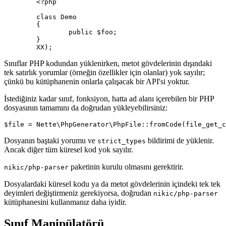
	<?php

	class Demo

	{

		public $foo;

	}

Sınıflar PHP kodundan yüklenirken, metot gövdelerinin dışındaki
tek satırlık yorumlar (örneğin özellikler için olanlar) yok sayılır;
çünkü bu kütüphanenin onlarla çalışacak bir API'si yoktur.
İstediğiniz kadar sınıf, fonksiyon, hatta ad alanı içerebilen bir PHP
dosyasının tamamını da doğrudan yükleyebilirsiniz:
Dosyanın baştaki yorumu ve
bildirimi de yüklenir.
strict_types
Ancak diğer tüm küresel kod yok sayılır.
paketinin kurulu olmasını gerektirir.
nikic/php-parser
Dosyalardaki küresel kodu ya da metot gövdelerinin içindeki tek tek
deyimleri değiştirmeniz gerekiyorsa, doğrudan
nikic/php-parser
kütüphanesini kullanmanız daha iyidir.
Sınıf Manipülatörü