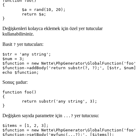
function foo()

{

	$a = rand(10, 20);

	return $a;

Değişkenleri kolayca eklemek için özel yer tutucular
kullanabilirsiniz.
Basit
yer tutucuları:
?
$str = 'any string';

$num = 3;

$function = new Nette\PhpGenerator\GlobalFunction('foo'
$function->addBody('return substr(?, ?);', [$str, $num]
Sonuç şudur:
function foo()

{

	return substr('any string', 3);

Değişken sayıda parametre için
yer tutucusu:
...?
$items = [1, 2, 3];

$function = new Nette\PhpGenerator\GlobalFunction('foo'
$function->setBody('myfunc(...?);', [$items]);
