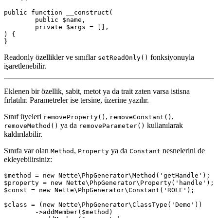
public function __construct(

	public $name,

	private $args = [],

) {

Readonly özellikler ve sınıflar
fonksiyonuyla
setReadOnly()
işaretlenebilir.
Eklenen bir özellik, sabit, metot ya da trait zaten varsa istisna
fırlatılır. Parametreler ise tersine, üzerine yazılır.
Sınıf üyeleri
,
,
removeProperty()
removeConstant()
ya da
kullanılarak
removeMethod()
removeParameter()
kaldırılabilir.
Sınıfa var olan
,
ya da
nesnelerini de
Method
Property
Constant
ekleyebilirsiniz:
$method = new Nette\PhpGenerator\Method('getHandle');

$property = new Nette\PhpGenerator\Property('handle');

$const = new Nette\PhpGenerator\Constant('ROLE');

$class = (new Nette\PhpGenerator\ClassType('Demo'))

	->addMember($method)
