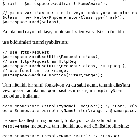
$trait = $namespace->addTrait('NameAware');

// ya da var olan bir sınıfı veya fonksiyonu ad alanına
$class = new Nette\PhpGenerator\ClassType('Task');

Ad alanında aynı adı taşıyan bir sınıf zaten varsa istisna fırlatılır.
use bildirimleri tanımlayabilirsiniz:
// use Http\Request;

$namespace->addUse(Http\Request::class);

// use Http\Request as HttpReq;

$namespace->addUse(Http\Request::class, 'HttpReq');

// use function iter\range;

Tam nitelikli bir sınıf, fonksiyon ya da sabit adını, tanımlı alias'lara
veya geçerli ad alanına göre basitleştirmek için
simplifyName
metodunu kullanın:
echo $namespace->simplifyName('Foo\Bar'); // 'Bar', çün
Tersine, basitleştirilmiş bir sınıf, fonksiyon ya da sabit adını
metoduyla tam nitelikli ada geri dönüştürebilirsiniz:
resolveName
echo $namespace->resolveName('Bar'); // 'Foo\Bar'
