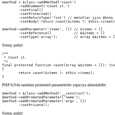
$method = $class->addMethod('count')

	->addComment('Count it.')

	->setFinal()

	->setProtected()

	->setReturnType('?int') // metotlar için dönüş tipleri

	->setBody('return count($items ?: $this->items);');

$method->addParameter('items', []) // $items = []

	->setReference()           // &$items = []

Sonuç şudur:
/**

 * Count it.

 */

final protected function count(array &$items = []): ?in
{

	return count($items ?: $this->items);

PHP 8.0'da tanıtılan promoted parametreler yapıcıya aktarılabilir:
$method = $class->addMethod('__construct');

$method->addPromotedParameter('name');

$method->addPromotedParameter('args', [])

Sonuç şudur: