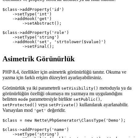
$class->addProperty('id')

    ->setType('int')

    ->addHook('get')

        ->setAbstract();

$class->addProperty('role')

    ->setType('string')

    ->addHook('set', 'strtolower($value)')

Asimetrik Görünürlük
PHP 8.4, özellikler için asimetrik görünürlüğü tanıtır. Okuma ve
yazma için farklı erişim düzeyleri ayarlayabilirsiniz.
Görünürlük ya iki parametreli
metoduyla ya da
setVisibility()
görünürlüğün özelliği okumaya mı yazmaya mı uygulandığını
belirten
parametresiyle birlikte
,
mode
setPublic()
veya
kullanılarak ayarlanabilir.
setProtected()
setPrivate()
Varsayılan mod
değeridir.
'get'
$class = new Nette\PhpGenerator\ClassType('Demo');

$class->addProperty('name')

    ->setType('string')
