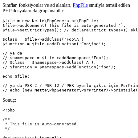
Sınıflar, fonksiyonlar ve ad alanları,
PhpFile
sınıfıyla temsil edilen
PHP dosyalarında gruplanabilir:
$file = new Nette\PhpGenerator\PhpFile;

$file->addComment('This file is auto-generated.');

$file->setStrictTypes(); // declare(strict_types=1) ekl
$class = $file->addClass('Foo\A');

$function = $file->addFunction('Foo\foo');

// ya da

// $namespace = $file->addNamespace('Foo');

// $class = $namespace->addClass('A');

// $function = $namespace->addFunction('foo');

echo $file;

// ya da PSR-2 / PSR-12 / PER uyumlu çıktı için PsrPrin
Sonuç:
<?php

/**

 * This file is auto-generated.

 */

declare(strict_types=1);
