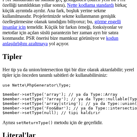
özelliği tanıtıldıktan yıllar sonra),
Nette kodlama standardı
birkaç
küçük ayrıntıda ayrılır. Ana fark, boşluk yerine sekme
kullanılmasıdır. Projelerimizde sekme kullanmanın genişlik
özelleştirmesine olanak tanıdığını biliyoruz; bu,
görme engelli
insanlar için
temeldir. Küçük bir farkın örneği, fonksiyonlar ve
metotlar için açılan süslü parantezin her zaman ayrı bir satıra
konmasıdır. PSR önerisi bize mantıksız görünüyor ve
kodun
anlaşılırlığını azaltmaya
yol açıyor.
Tipler
Her tip ya da union/intersection tipi bir dize olarak aktarılabilir; yerel
tipler için önceden tanımlı sabitleri de kullanabilirsiniz:
use Nette\PhpGenerator\Type;

$member->setType('array'); // ya da Type::Array

$member->setType('?array'); // ya da Type::nullable(Typ
$member->setType('array|string'); // ya da Type::union(
$member->setType('Foo&Bar'); // ya da Type::intersectio
Aynısı
metodu için de geçerlidir.
setReturnType()
Literal'lar