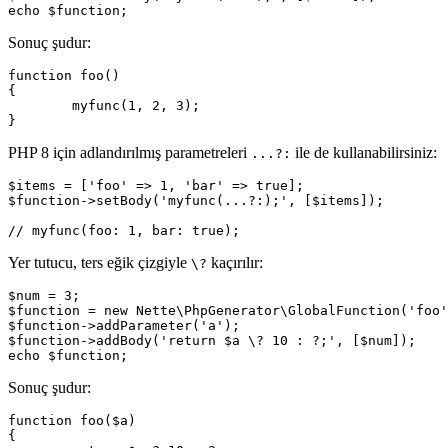
Sonuç şudur:
function foo()

{

	myfunc(1, 2, 3);

PHP 8 için adlandırılmış parametreleri
ile de kullanabilirsiniz:
...?:
$items = ['foo' => 1, 'bar' => true];

$function->setBody('myfunc(...?:);', [$items]);

Yer tutucu, ters eğik çizgiyle
kaçırılır:
\?
$num = 3;

$function = new Nette\PhpGenerator\GlobalFunction('foo'
$function->addParameter('a');

$function->addBody('return $a \? 10 : ?;', [$num]);

Sonuç şudur:
function foo($a)

{
