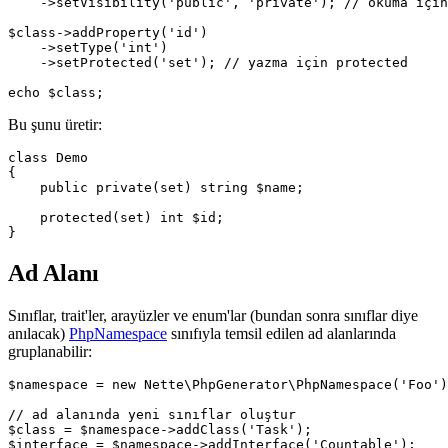
    ->setVisibility('public', 'private'); // okuma için
$class->addProperty('id')

    ->setType('int')

    ->setProtected('set'); // yazma için protected

Bu şunu üretir:
class Demo

{

    public private(set) string $name;

    protected(set) int $id;

Ad Alanı
Sınıflar, trait'ler, arayüzler ve enum'lar (bundan sonra sınıflar diye
anılacak)
PhpNamespace
sınıfıyla temsil edilen ad alanlarında
gruplanabilir:
$namespace = new Nette\PhpGenerator\PhpNamespace('Foo')
// ad alanında yeni sınıflar oluştur

$class = $namespace->addClass('Task');

$interface = $namespace->addInterface('Countable');
