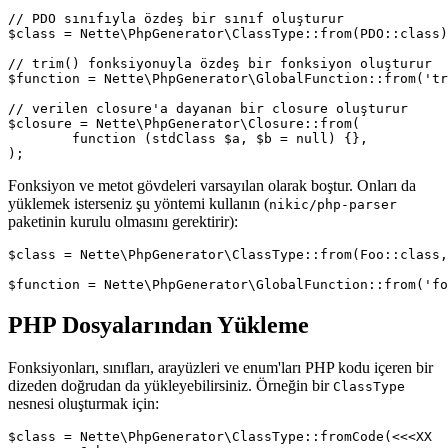
// PDO sınıfıyla özdeş bir sınıf oluşturur

$class = Nette\PhpGenerator\ClassType::from(PDO::class)
// trim() fonksiyonuyla özdeş bir fonksiyon oluşturur

$function = Nette\PhpGenerator\GlobalFunction::from('tr
// verilen closure'a dayanan bir closure oluşturur

$closure = Nette\PhpGenerator\Closure::from(

	function (stdClass $a, $b = null) {},

Fonksiyon ve metot gövdeleri varsayılan olarak boştur. Onları da
yüklemek isterseniz şu yöntemi kullanın (
nikic/php-parser
paketinin kurulu olmasını gerektirir):
$class = Nette\PhpGenerator\ClassType::from(Foo::class,
PHP Dosyalarından Yükleme
Fonksiyonları, sınıfları, arayüzleri ve enum'ları PHP kodu içeren bir
dizeden doğrudan da yükleyebilirsiniz. Örneğin bir
ClassType
nesnesi oluşturmak için:
$class = Nette\PhpGenerator\ClassType::fromCode(<<<XX
