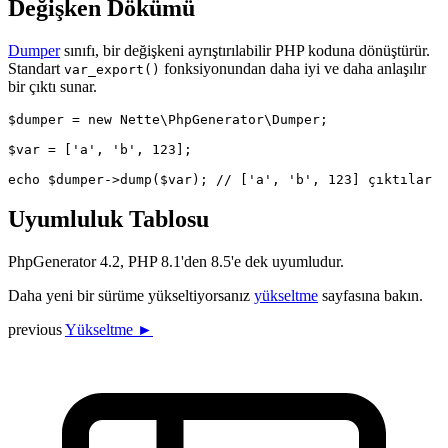
Değişken Dökümü
Dumper
sınıfı, bir değişkeni ayrıştırılabilir PHP koduna dönüştürür.
Standart
fonksiyonundan daha iyi ve daha anlaşılır
var_export()
bir çıktı sunar.
$dumper = new Nette\PhpGenerator\Dumper;

$var = ['a', 'b', 123];

Uyumluluk Tablosu
PhpGenerator 4.2, PHP 8.1'den 8.5'e dek uyumludur.
Daha yeni bir sürüme yükseltiyorsanız
yükseltme
sayfasına bakın.
previous
Yükseltme ►