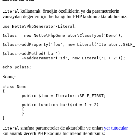
kullanarak, örneğin özelliklerin ya da parametrelerin
Literal
varsayılan değerleri için herhangi bir PHP kodunu aktarabilirsiniz:
use Nette\PhpGenerator\Literal;

$class = new Nette\PhpGenerator\ClassType('Demo');

$class->addProperty('foo', new Literal('Iterator::SELF_
$class->addMethod('bar')

	->addParameter('id', new Literal('1 + 2'));

Sonuç:
class Demo

{

	public $foo = Iterator::SELF_FIRST;

	public function bar($id = 1 + 2)

	{

	}

sınıfına parametreler de aktarabilir ve onları
yer tutucular
Literal
kullanarak geçerli PHP koduna biçimlendirtebilirsiniz: