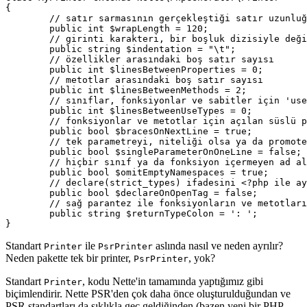
{

	// satır sarmasının gerçekleştiği satır uzunluğu

	public int $wrapLength = 120;

	// girinti karakteri, bir boşluk dizisiyle değiştirilebilir

	public string $indentation = "\t";

	// özellikler arasındaki boş satır sayısı

	public int $linesBetweenProperties = 0;

	// metotlar arasındaki boş satır sayısı

	public int $linesBetweenMethods = 2;

	// sınıflar, fonksiyonlar ve sabitler için 'use statement' grupları arasındaki boş satır sayısı

	public int $linesBetweenUseTypes = 0;

	// fonksiyonlar ve metotlar için açılan süslü parantezin konumu

	public bool $bracesOnNextLine = true;

	// tek parametreyi, niteliği olsa ya da promoted olsa bile tek satıra koy

	public bool $singleParameterOnOneLine = false;

	// hiçbir sınıf ya da fonksiyon içermeyen ad alanlarını atlar

	public bool $omitEmptyNamespaces = true;

	// declare(strict_types) ifadesini <?php ile aynı satıra koyar

	public bool $declareOnOpenTag = false;

	// sağ parantez ile fonksiyonların ve metotların dönüş tipi arasındaki ayırıcı

	public string $returnTypeColon = ': ';

Standart
ile
aslında nasıl ve neden ayrılır?
Printer
PsrPrinter
Neden pakette tek bir printer,
, yok?
PsrPrinter
Standart
, kodu Nette'in tamamında yaptığımız gibi
Printer
biçimlendirir. Nette PSR'den çok daha önce oluşturulduğundan ve
PSR standartları da sıklıkla geç geldiğinden (bazen yeni bir PHP