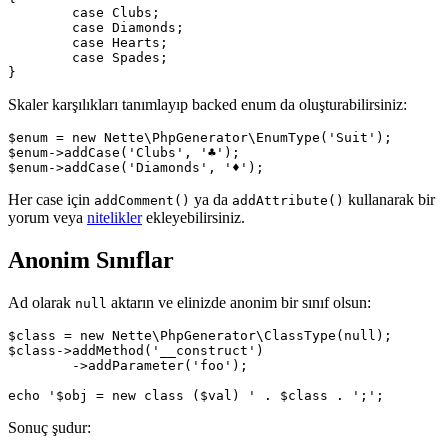
	case Clubs;

	case Diamonds;

	case Hearts;

	case Spades;

Skaler karşılıkları tanımlayıp backed enum da oluşturabilirsiniz:
$enum = new Nette\PhpGenerator\EnumType('Suit');

$enum->addCase('Clubs', '♣');

Her case için
ya da
kullanarak bir
addComment()
addAttribute()
yorum veya
nitelikler
ekleyebilirsiniz.
Anonim Sınıflar
Ad olarak
aktarın ve elinizde anonim bir sınıf olsun:
null
$class = new Nette\PhpGenerator\ClassType(null);

$class->addMethod('__construct')

	->addParameter('foo');

Sonuç şudur: