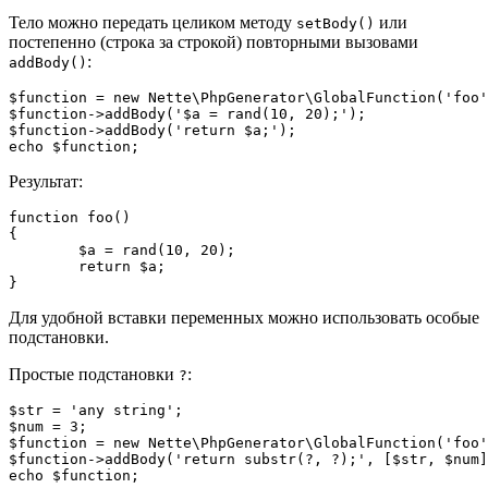
Тело можно передать целиком методу
или
setBody()
постепенно (строка за строкой) повторными вызовами
:
addBody()
$function = new Nette\PhpGenerator\GlobalFunction('foo'
$function->addBody('$a = rand(10, 20);');

$function->addBody('return $a;');

Результат:
function foo()

{

	$a = rand(10, 20);

	return $a;

Для удобной вставки переменных можно использовать особые
подстановки.
Простые подстановки
:
?
$str = 'any string';

$num = 3;

$function = new Nette\PhpGenerator\GlobalFunction('foo'
$function->addBody('return substr(?, ?);', [$str, $num]