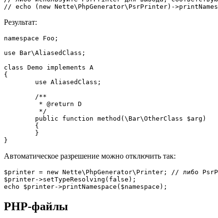
Результат:
namespace Foo;

use Bar\AliasedClass;

class Demo implements A

{

	use AliasedClass;

	/**

	 * @return D

	 */

	public function method(\Bar\OtherClass $arg)

	{

	}

Автоматическое разрешение можно отключить так:
$printer = new Nette\PhpGenerator\Printer; // либо PsrP
$printer->setTypeResolving(false);

PHP-файлы