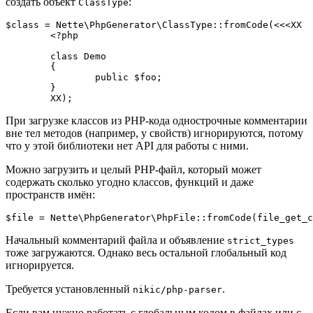
создать объект
:
ClassType
$class = Nette\PhpGenerator\ClassType::fromCode(<<<XX

	<?php

	class Demo

	{

		public $foo;

	}

При загрузке классов из PHP-кода однострочные комментарии
вне тел методов (например, у свойств) игнорируются, потому
что у этой библиотеки нет API для работы с ними.
Можно загрузить и целый PHP-файл, который может
содержать сколько угодно классов, функций и даже
пространств имён:
Начальный комментарий файла и объявление
strict_types
тоже загружаются. Однако весь остальной глобальный код
игнорируется.
Требуется установленный
.
nikic/php-parser
Если вам нужно работать с глобальным кодом в файлах или с