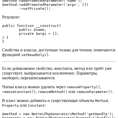
$method->addPromotedParameter('name');

$method->addPromotedParameter('args', [])

Результат:
public function __construct(

	public $name,

	private $args = [],

) {

Свойства и классы, доступные только для чтения, помечаются
функцией
.
setReadOnly()
Если добавляемое свойство, константа, метод или трейт уже
существует, выбрасывается исключение. Параметры,
наоборот, перезаписываются.
Члены класса можно удалить через
,
removeProperty()
,
или
.
removeConstant()
removeMethod()
removeParameter()
В класс можно добавить и существующие объекты
,
Method
или
:
Property
Constant
$method = new Nette\PhpGenerator\Method('getHandle');

$property = new Nette\PhpGenerator\Property('handle');
