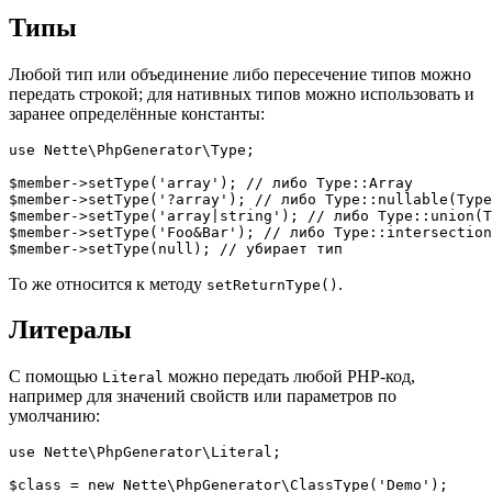
Типы
Любой тип или объединение либо пересечение типов можно
передать строкой; для нативных типов можно использовать и
заранее определённые константы:
use Nette\PhpGenerator\Type;

$member->setType('array'); // либо Type::Array

$member->setType('?array'); // либо Type::nullable(Type
$member->setType('array|string'); // либо Type::union(T
$member->setType('Foo&Bar'); // либо Type::intersection
То же относится к методу
.
setReturnType()
Литералы
С помощью
можно передать любой PHP-код,
Literal
например для значений свойств или параметров по
умолчанию:
use Nette\PhpGenerator\Literal;

$class = new Nette\PhpGenerator\ClassType('Demo');
