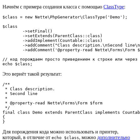
Начнём с примера создания класса с помощью
ClassType
:
$class = new Nette\PhpGenerator\ClassType('Demo');

$class

	->setFinal()

	->setExtends(ParentClass::class)

	->addImplement(Countable::class)

	->addComment("Class description.\nSecond line\n")

	->addComment('@property-read Nette\Forms\Form $form');

// код порождаем просто приведением к строке или через 
Это вернёт такой результат:
/**

 * Class description.

 * Second line

 *

 * @property-read Nette\Forms\Form $form

 */

final class Demo extends ParentClass implements Countab
{

Для порождения кода можно использовать и принтер,
который, в отличие от
, можно
дополнительно
echo $class