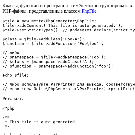
Классы, функции и пространства имён можно группировать в
PHP-файлы, представленные классом
PhpFile
:
$file = new Nette\PhpGenerator\PhpFile;

$file->addComment('This file is auto-generated.');

$file->setStrictTypes(); // добавляет declare(strict_ty
$class = $file->addClass('Foo\A');

$function = $file->addFunction('Foo\foo');

// либо

// $namespace = $file->addNamespace('Foo');

// $class = $namespace->addClass('A');

// $function = $namespace->addFunction('foo');

echo $file;

// либо используйте PsrPrinter для вывода, соответствую
Результат:
<?php

/**

 * This file is auto-generated.

 */
