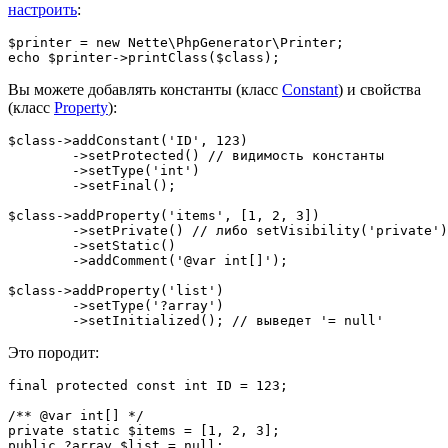
настроить
:
$printer = new Nette\PhpGenerator\Printer;

Вы можете добавлять константы (класс
Constant
) и свойства
(класс
Property
):
$class->addConstant('ID', 123)

	->setProtected() // видимость константы

	->setType('int')

	->setFinal();

$class->addProperty('items', [1, 2, 3])

	->setPrivate() // либо setVisibility('private')

	->setStatic()

	->addComment('@var int[]');

$class->addProperty('list')

	->setType('?array')

Это породит:
final protected const int ID = 123;

/** @var int[] */

private static $items = [1, 2, 3];
