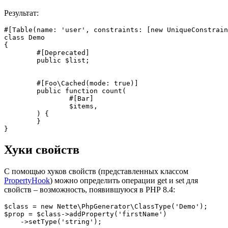
Результат:
#[Table(name: 'user', constraints: [new UniqueConstrain
class Demo

{

	#[Deprecated]

	public $list;

	#[Foo\Cached(mode: true)]

	public function count(

		#[Bar]

		$items,

	) {

	}

Хуки свойств
С помощью хуков свойств (представленных классом
PropertyHook
) можно определить операции get и set для
свойств – возможность, появившуюся в PHP 8.4:
$class = new Nette\PhpGenerator\ClassType('Demo');

$prop = $class->addProperty('firstName')

    ->setType('string');
