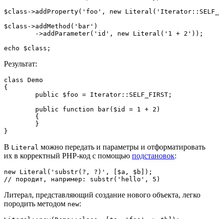
$class->addProperty('foo', new Literal('Iterator::SELF_
$class->addMethod('bar')

	->addParameter('id', new Literal('1 + 2'));

Результат:
class Demo

{

	public $foo = Iterator::SELF_FIRST;

	public function bar($id = 1 + 2)

	{

	}

В
можно передать и параметры и отформатировать
Literal
их в корректный PHP-код с помощью
подстановок
:
new Literal('substr(?, ?)', [$a, $b]);

Литерал, представляющий создание нового объекта, легко
породить методом
:
new