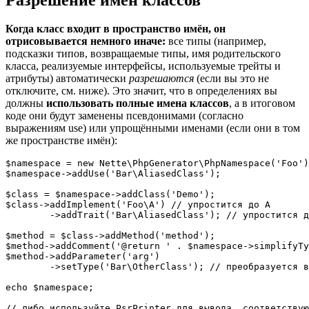
Когда класс входит в пространство имён, он
отрисовывается немного иначе:
все типы (например,
подсказки типов, возвращаемые типы, имя родительского
класса, реализуемые интерфейсы, используемые трейты и
атрибуты) автоматически
разрешаются
(если вы это не
отключите, см. ниже). Это значит, что в определениях вы
должны
использовать полные имена классов
, а в итоговом
коде они будут заменены псевдонимами (согласно
выражениям use) или упрощёнными именами (если они в том
же пространстве имён):
$namespace = new Nette\PhpGenerator\PhpNamespace('Foo')
$namespace->addUse('Bar\AliasedClass');

$class = $namespace->addClass('Demo');

$class->addImplement('Foo\A') // упростится до A

	->addTrait('Bar\AliasedClass'); // упростится до AliasedClass

$method = $class->addMethod('method');

$method->addComment('@return ' . $namespace->simplifyTy
$method->addParameter('arg')

	->setType('Bar\OtherClass'); // преобразуется в \Bar\OtherClass

echo $namespace;

// либо используйте PsrPrinter для вывода, соответствую