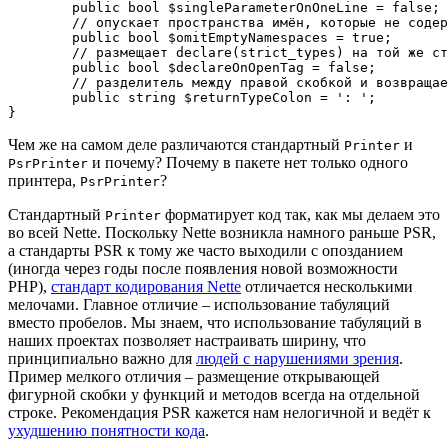
	public bool $singleParameterOnOneLine = false;

	// опускает пространства имён, которые не содержат ни классов, ни функций

	public bool $omitEmptyNamespaces = true;

	// размещает declare(strict_types) на той же строке, что и <?php

	public bool $declareOnOpenTag = false;

	// разделитель между правой скобкой и возвращаемым типом функций и методов

	public string $returnTypeColon = ': ';

Чем же на самом деле различаются стандартный
и
Printer
и почему? Почему в пакете нет только одного
PsrPrinter
принтера,
?
PsrPrinter
Стандартный
форматирует код так, как мы делаем это
Printer
во всей Nette. Поскольку Nette возникла намного раньше PSR,
а стандарты PSR к тому же часто выходили с опозданием
(иногда через годы после появления новой возможности
PHP),
стандарт кодирования Nette
отличается несколькими
мелочами. Главное отличие – использование табуляций
вместо пробелов. Мы знаем, что использование табуляций в
наших проектах позволяет настраивать ширину, что
принципиально важно для
людей с нарушениями зрения
.
Пример мелкого отличия – размещение открывающей
фигурной скобки у функций и методов всегда на отдельной
строке. Рекомендация PSR кажется нам нелогичной и ведёт к
ухудшению понятности кода
.