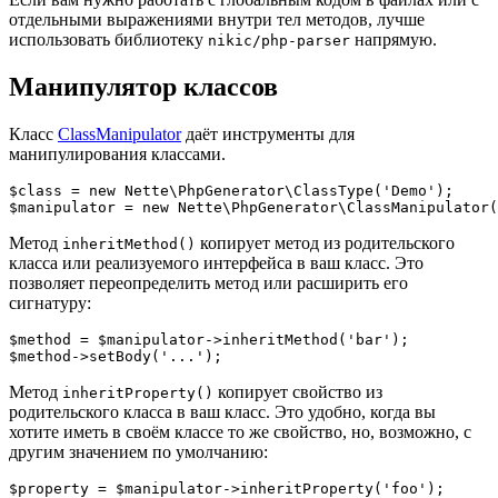
отдельными выражениями внутри тел методов, лучше
использовать библиотеку
напрямую.
nikic/php-parser
Манипулятор классов
Класс
ClassManipulator
даёт инструменты для
манипулирования классами.
$class = new Nette\PhpGenerator\ClassType('Demo');

Метод
копирует метод из родительского
inheritMethod()
класса или реализуемого интерфейса в ваш класс. Это
позволяет переопределить метод или расширить его
сигнатуру:
$method = $manipulator->inheritMethod('bar');

Метод
копирует свойство из
inheritProperty()
родительского класса в ваш класс. Это удобно, когда вы
хотите иметь в своём классе то же свойство, но, возможно, с
другим значением по умолчанию:
$property = $manipulator->inheritProperty('foo');
