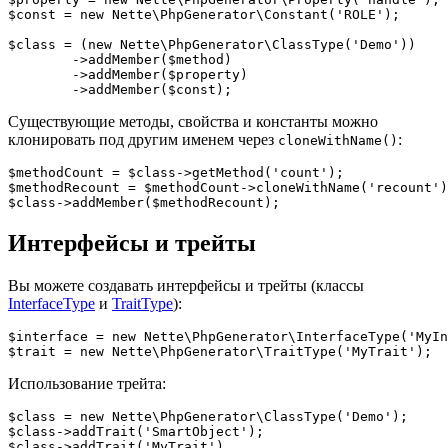
$const = new Nette\PhpGenerator\Constant('ROLE');

$class = (new Nette\PhpGenerator\ClassType('Demo'))

	->addMember($method)

	->addMember($property)

Существующие методы, свойства и константы можно
клонировать под другим именем через
:
cloneWithName()
$methodCount = $class->getMethod('count');

$methodRecount = $methodCount->cloneWithName('recount')
Интерфейсы и трейты
Вы можете создавать интерфейсы и трейты (классы
InterfaceType
и
TraitType
):
$interface = new Nette\PhpGenerator\InterfaceType('MyIn
Использование трейта:
$class = new Nette\PhpGenerator\ClassType('Demo');

$class->addTrait('SmartObject');

$class->addTrait('MyTrait')
