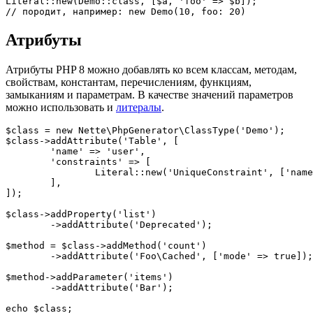
Literal::new(Demo::class, [$a, 'foo' => $b]);

Атрибуты
Атрибуты PHP 8 можно добавлять ко всем классам, методам,
свойствам, константам, перечислениям, функциям,
замыканиям и параметрам. В качестве значений параметров
можно использовать и
литералы
.
$class = new Nette\PhpGenerator\ClassType('Demo');

$class->addAttribute('Table', [

	'name' => 'user',

	'constraints' => [

		Literal::new('UniqueConstraint', ['name' => 'ean', 'columns' => ['ean']]),

	],

]);

$class->addProperty('list')

	->addAttribute('Deprecated');

$method = $class->addMethod('count')

	->addAttribute('Foo\Cached', ['mode' => true]);

$method->addParameter('items')

	->addAttribute('Bar');
