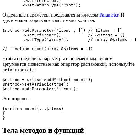
	->setProtected()

Отдельные параметры представлены классом
Parameter
. И
здесь можно задать все мыслимые свойства:
$method->addParameter('items', []) // $items = []

	->setReference()           // &$items = []

	->setType('array');        // array &$items = []

Чтобы определить параметры с переменным числом
аргументов (известные как оператор распаковки), используйте
:
setVariadic()
$method = $class->addMethod('count');

$method->setVariadic(true);

Это породит:
function count(...$items)

{

Тела методов и функций