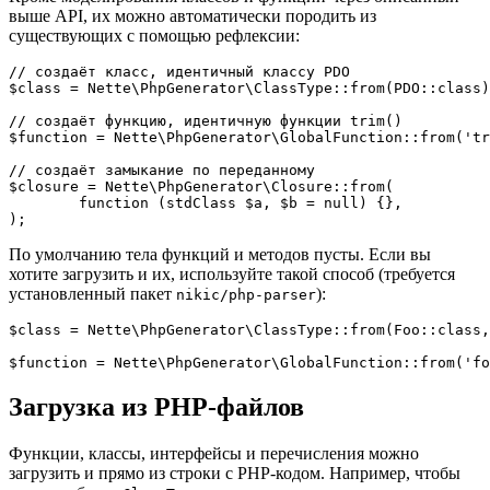
выше API, их можно автоматически породить из
существующих с помощью рефлексии:
// создаёт класс, идентичный классу PDO

$class = Nette\PhpGenerator\ClassType::from(PDO::class)
// создаёт функцию, идентичную функции trim()

$function = Nette\PhpGenerator\GlobalFunction::from('tr
// создаёт замыкание по переданному

$closure = Nette\PhpGenerator\Closure::from(

	function (stdClass $a, $b = null) {},

По умолчанию тела функций и методов пусты. Если вы
хотите загрузить и их, используйте такой способ (требуется
установленный пакет
):
nikic/php-parser
$class = Nette\PhpGenerator\ClassType::from(Foo::class,
Загрузка из PHP-файлов
Функции, классы, интерфейсы и перечисления можно
загрузить и прямо из строки с PHP-кодом. Например, чтобы