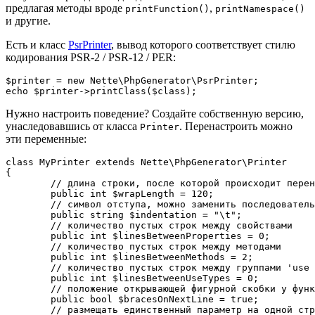
предлагая методы вроде
,
printFunction()
printNamespace()
и другие.
Есть и класс
PsrPrinter
, вывод которого соответствует стилю
кодирования PSR-2 / PSR-12 / PER:
$printer = new Nette\PhpGenerator\PsrPrinter;

Нужно настроить поведение? Создайте собственную версию,
унаследовавшись от класса
. Перенастроить можно
Printer
эти переменные:
class MyPrinter extends Nette\PhpGenerator\Printer

{

	// длина строки, после которой происходит перенос

	public int $wrapLength = 120;

	// символ отступа, можно заменить последовательностью пробелов

	public string $indentation = "\t";

	// количество пустых строк между свойствами

	public int $linesBetweenProperties = 0;

	// количество пустых строк между методами

	public int $linesBetweenMethods = 2;

	// количество пустых строк между группами 'use statement' для классов, функций и констант

	public int $linesBetweenUseTypes = 0;

	// положение открывающей фигурной скобки у функций и методов

	public bool $bracesOnNextLine = true;

	// размещать единственный параметр на одной строке, даже если у него есть атрибут или он продвинутый
