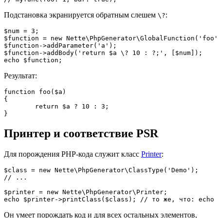
Подстановка экранируется обратным слешем
:
\?
$num = 3;

$function = new Nette\PhpGenerator\GlobalFunction('foo'
$function->addParameter('a');

$function->addBody('return $a \? 10 : ?;', [$num]);

Результат:
function foo($a)

{

	return $a ? 10 : 3;

Принтер и соответствие PSR
Для порождения PHP-кода служит класс
Printer
:
$class = new Nette\PhpGenerator\ClassType('Demo');

// ...

$printer = new Nette\PhpGenerator\Printer;

Он умеет порождать код и для всех остальных элементов,