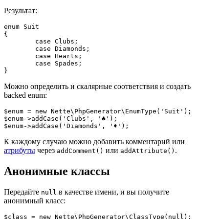
Результат:
enum Suit

{

	case Clubs;

	case Diamonds;

	case Hearts;

	case Spades;

Можно определить и скалярные соответствия и создать
backed enum:
$enum = new Nette\PhpGenerator\EnumType('Suit');

$enum->addCase('Clubs', '♣');

К каждому случаю можно добавить комментарий или
атрибуты
через
или
.
addComment()
addAttribute()
Анонимные классы
Передайте
в качестве имени, и вы получите
null
анонимный класс:
$class = new Nette\PhpGenerator\ClassType(null);
