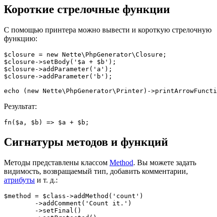
Короткие стрелочные функции
С помощью принтера можно вывести и короткую стрелочную
функцию:
$closure = new Nette\PhpGenerator\Closure;

$closure->setBody('$a + $b');

$closure->addParameter('a');

$closure->addParameter('b');

Результат:
Сигнатуры методов и функций
Методы представлены классом
Method
. Вы можете задать
видимость, возвращаемый тип, добавить комментарии,
атрибуты
и т. д.:
$method = $class->addMethod('count')

	->addComment('Count it.')

	->setFinal()
