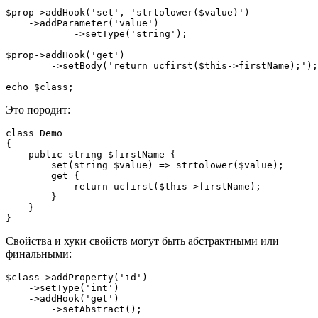
$prop->addHook('set', 'strtolower($value)')

    ->addParameter('value')

	    ->setType('string');

$prop->addHook('get')

	->setBody('return ucfirst($this->firstName);');

Это породит:
class Demo

{

    public string $firstName {

        set(string $value) => strtolower($value);

        get {

            return ucfirst($this->firstName);

        }

    }

Свойства и хуки свойств могут быть абстрактными или
финальными:
$class->addProperty('id')

    ->setType('int')

    ->addHook('get')

        ->setAbstract();
