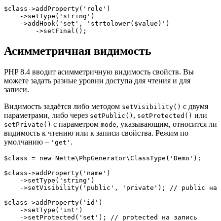
$class->addProperty('role')

    ->setType('string')

    ->addHook('set', 'strtolower($value)')

Асимметричная видимость
PHP 8.4 вводит асимметричную видимость свойств. Вы
можете задать разные уровни доступа для чтения и для
записи.
Видимость задаётся либо методом
с двумя
setVisibility()
параметрами, либо через
,
или
setPublic()
setProtected()
с параметром
, указывающим, относится ли
setPrivate()
mode
видимость к чтению или к записи свойства. Режим по
умолчанию –
.
'get'
$class = new Nette\PhpGenerator\ClassType('Demo');

$class->addProperty('name')

    ->setType('string')

    ->setVisibility('public', 'private'); // public на 
$class->addProperty('id')

    ->setType('int')

    ->setProtected('set'); // protected на запись
