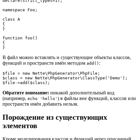
declare(strict_types=1);

namespace Foo;

class A

{

}

function foo()

{

В файл можно вставлять и существующие объекты классов,
функций и пространств имён методом
:
add()
$file = new Nette\PhpGenerator\PhpFile;

$class = new Nette\PhpGenerator\ClassType('Demo');

Обратите внимание:
никакой дополнительный код
(например,
) в файлы вне функций, классов или
echo 'hello'
пространств имён добавить нельзя.
Порождение из существующих
элементов
Кроме моделирования классов и функций через описанный