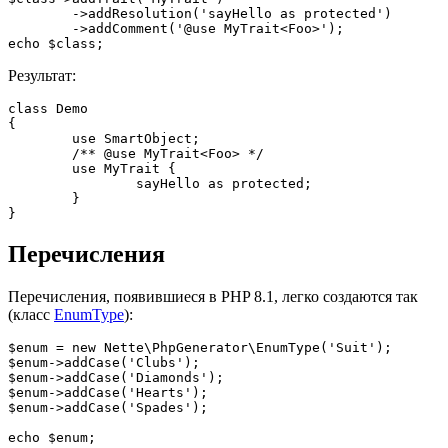
	->addResolution('sayHello as protected')

	->addComment('@use MyTrait<Foo>');

Результат:
class Demo

{

	use SmartObject;

	/** @use MyTrait<Foo> */

	use MyTrait {

		sayHello as protected;

	}

Перечисления
Перечисления, появившиеся в PHP 8.1, легко создаются так
(класс
EnumType
):
$enum = new Nette\PhpGenerator\EnumType('Suit');

$enum->addCase('Clubs');

$enum->addCase('Diamonds');

$enum->addCase('Hearts');

$enum->addCase('Spades');
