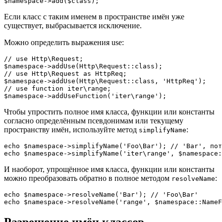
Если класс с таким именем в пространстве имён уже
существует, выбрасывается исключение.
Можно определить выражения use:
// use Http\Request;

$namespace->addUse(Http\Request::class);

// use Http\Request as HttpReq;

$namespace->addUse(Http\Request::class, 'HttpReq');

// use function iter\range;

Чтобы упростить полное имя класса, функции или константы
согласно определённым псевдонимам или текущему
пространству имён, используйте метод
:
simplifyName
echo $namespace->simplifyName('Foo\Bar'); // 'Bar', пот
И наоборот, упрощённое имя класса, функции или константы
можно преобразовать обратно в полное методом
:
resolveName
echo $namespace->resolveName('Bar'); // 'Foo\Bar'

Разрешение имён классов