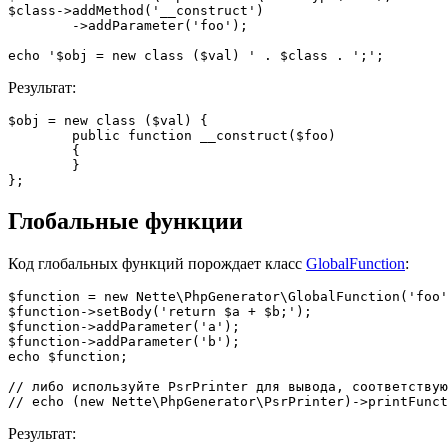
$class->addMethod('__construct')

	->addParameter('foo');

Результат:
$obj = new class ($val) {

	public function __construct($foo)

	{

	}

Глобальные функции
Код глобальных функций порождает класс
GlobalFunction
:
$function = new Nette\PhpGenerator\GlobalFunction('foo'
$function->setBody('return $a + $b;');

$function->addParameter('a');

$function->addParameter('b');

echo $function;

// либо используйте PsrPrinter для вывода, соответствую
Результат: