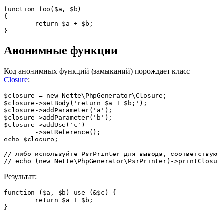
function foo($a, $b)

{

	return $a + $b;

Анонимные функции
Код анонимных функций (замыканий) порождает класс
Closure
:
$closure = new Nette\PhpGenerator\Closure;

$closure->setBody('return $a + $b;');

$closure->addParameter('a');

$closure->addParameter('b');

$closure->addUse('c')

	->setReference();

echo $closure;

// либо используйте PsrPrinter для вывода, соответствую
Результат:
function ($a, $b) use (&$c) {

	return $a + $b;
