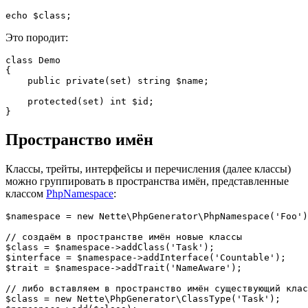
Это породит:
class Demo

{

    public private(set) string $name;

    protected(set) int $id;

Пространство имён
Классы, трейты, интерфейсы и перечисления (далее классы)
можно группировать в пространства имён, представленные
классом
PhpNamespace
:
$namespace = new Nette\PhpGenerator\PhpNamespace('Foo')
// создаём в пространстве имён новые классы

$class = $namespace->addClass('Task');

$interface = $namespace->addInterface('Countable');

$trait = $namespace->addTrait('NameAware');

// либо вставляем в пространство имён существующий клас
$class = new Nette\PhpGenerator\ClassType('Task');
