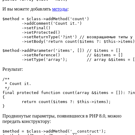
И вы можете добавлять
методы
:
$method = $class->addMethod('count')

	->addComment('Count it.')

	->setFinal()

	->setProtected()

	->setReturnType('?int') // возвращаемые типы у методов

	->setBody('return count($items ?: $this->items);');

$method->addParameter('items', []) // $items = []

	->setReference()           // &$items = []

Результат:
/**

 * Count it.

 */

final protected function count(array &$items = []): ?in
{

	return count($items ?: $this->items);

Продвинутые параметры, появившиеся в PHP 8.0, можно
передать конструктору:
$method = $class->addMethod('__construct');
