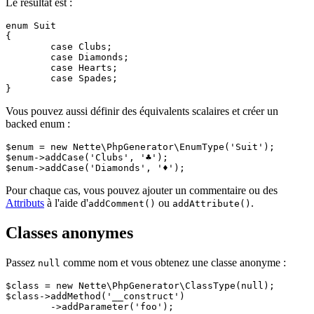
Le résultat est :
enum Suit

{

	case Clubs;

	case Diamonds;

	case Hearts;

	case Spades;

Vous pouvez aussi définir des équivalents scalaires et créer un
backed enum :
$enum = new Nette\PhpGenerator\EnumType('Suit');

$enum->addCase('Clubs', '♣');

Pour chaque cas, vous pouvez ajouter un commentaire ou des
Attributs
à l'aide d'
ou
.
addComment()
addAttribute()
Classes anonymes
Passez
comme nom et vous obtenez une classe anonyme :
null
$class = new Nette\PhpGenerator\ClassType(null);

$class->addMethod('__construct')

	->addParameter('foo');
