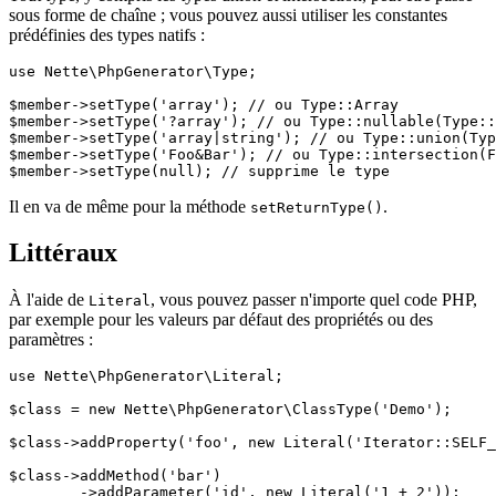
sous forme de chaîne ; vous pouvez aussi utiliser les constantes
prédéfinies des types natifs :
use Nette\PhpGenerator\Type;

$member->setType('array'); // ou Type::Array

$member->setType('?array'); // ou Type::nullable(Type::
$member->setType('array|string'); // ou Type::union(Typ
$member->setType('Foo&Bar'); // ou Type::intersection(F
Il en va de même pour la méthode
.
setReturnType()
Littéraux
À l'aide de
, vous pouvez passer n'importe quel code PHP,
Literal
par exemple pour les valeurs par défaut des propriétés ou des
paramètres :
use Nette\PhpGenerator\Literal;

$class = new Nette\PhpGenerator\ClassType('Demo');

$class->addProperty('foo', new Literal('Iterator::SELF_
$class->addMethod('bar')

	->addParameter('id', new Literal('1 + 2'));
