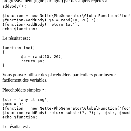
progressivement (ligne par ligne) par des appels répétés à
:
addBody()
$function = new Nette\PhpGenerator\GlobalFunction('foo'
$function->addBody('$a = rand(10, 20);');

$function->addBody('return $a;');

Le résultat est :
function foo()

{

	$a = rand(10, 20);

	return $a;

Vous pouvez utiliser des placeholders particuliers pour insérer
facilement des variables.
Placeholders simples
:
?
$str = 'any string';

$num = 3;

$function = new Nette\PhpGenerator\GlobalFunction('foo'
$function->addBody('return substr(?, ?);', [$str, $num]
Le résultat est :