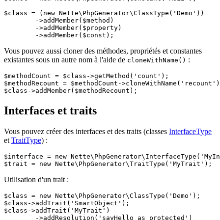
$class = (new Nette\PhpGenerator\ClassType('Demo'))

	->addMember($method)

	->addMember($property)

Vous pouvez aussi cloner des méthodes, propriétés et constantes
existantes sous un autre nom à l'aide de
:
cloneWithName()
$methodCount = $class->getMethod('count');

$methodRecount = $methodCount->cloneWithName('recount')
Interfaces et traits
Vous pouvez créer des interfaces et des traits (classes
InterfaceType
et
TraitType
) :
$interface = new Nette\PhpGenerator\InterfaceType('MyIn
Utilisation d'un trait :
$class = new Nette\PhpGenerator\ClassType('Demo');

$class->addTrait('SmartObject');

$class->addTrait('MyTrait')

	->addResolution('sayHello as protected')
