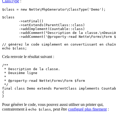
ClassType
:
$class = new Nette\PhpGenerator\ClassType('Demo');

$class

	->setFinal()

	->setExtends(ParentClass::class)

	->addImplement(Countable::class)

	->addComment("Description de la classe.\nDeuxième ligne\n")

	->addComment('@property-read Nette\Forms\Form $form');

// générez le code simplement en convertissant en chaîn
Cela renvoie le résultat suivant :
/**

 * Description de la classe.

 * Deuxième ligne

 *

 * @property-read Nette\Forms\Form $form

 */

final class Demo extends ParentClass implements Countab
{

Pour générer le code, vous pouvez aussi utiliser un printer qui,
contrairement à
, peut être
configuré plus finement
:
echo $class