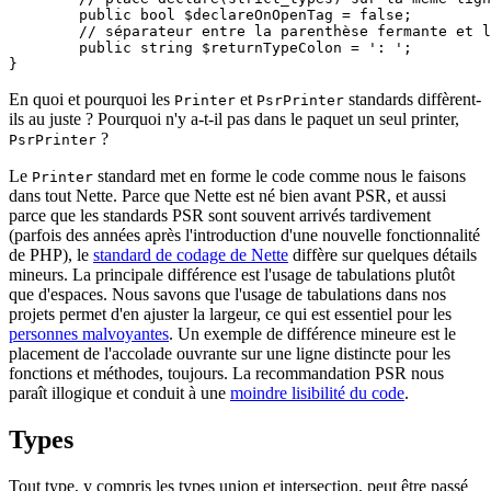
	public bool $declareOnOpenTag = false;

	// séparateur entre la parenthèse fermante et le type de retour des fonctions et méthodes

	public string $returnTypeColon = ': ';

En quoi et pourquoi les
et
standards diffèrent-
Printer
PsrPrinter
ils au juste ? Pourquoi n'y a-t-il pas dans le paquet un seul printer,
?
PsrPrinter
Le
standard met en forme le code comme nous le faisons
Printer
dans tout Nette. Parce que Nette est né bien avant PSR, et aussi
parce que les standards PSR sont souvent arrivés tardivement
(parfois des années après l'introduction d'une nouvelle fonctionnalité
de PHP), le
standard de codage de Nette
diffère sur quelques détails
mineurs. La principale différence est l'usage de tabulations plutôt
que d'espaces. Nous savons que l'usage de tabulations dans nos
projets permet d'en ajuster la largeur, ce qui est essentiel pour les
personnes malvoyantes
. Un exemple de différence mineure est le
placement de l'accolade ouvrante sur une ligne distincte pour les
fonctions et méthodes, toujours. La recommandation PSR nous
paraît illogique et conduit à une
moindre lisibilité du code
.
Types
Tout type, y compris les types union et intersection, peut être passé