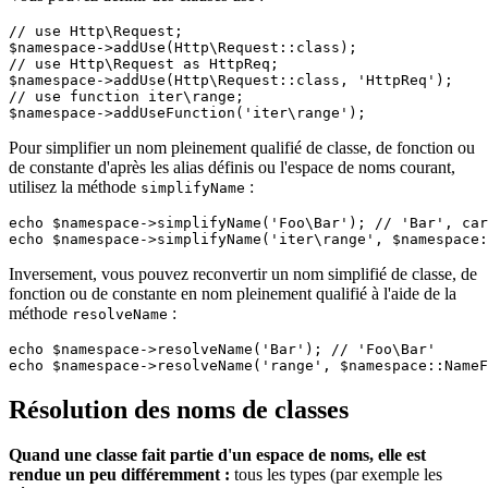
// use Http\Request;

$namespace->addUse(Http\Request::class);

// use Http\Request as HttpReq;

$namespace->addUse(Http\Request::class, 'HttpReq');

// use function iter\range;

Pour simplifier un nom pleinement qualifié de classe, de fonction ou
de constante d'après les alias définis ou l'espace de noms courant,
utilisez la méthode
:
simplifyName
echo $namespace->simplifyName('Foo\Bar'); // 'Bar', car
Inversement, vous pouvez reconvertir un nom simplifié de classe, de
fonction ou de constante en nom pleinement qualifié à l'aide de la
méthode
:
resolveName
echo $namespace->resolveName('Bar'); // 'Foo\Bar'

Résolution des noms de classes
Quand une classe fait partie d'un espace de noms, elle est
rendue un peu différemment :
tous les types (par exemple les