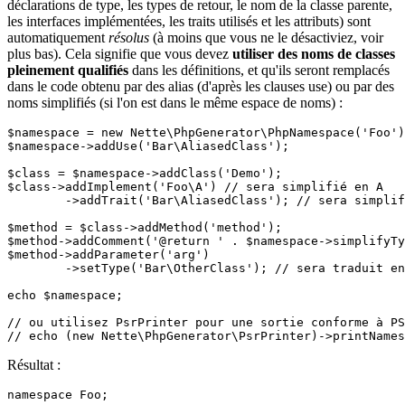
déclarations de type, les types de retour, le nom de la classe parente,
les interfaces implémentées, les traits utilisés et les attributs) sont
automatiquement
résolus
(à moins que vous ne le désactiviez, voir
plus bas). Cela signifie que vous devez
utiliser des noms de classes
pleinement qualifiés
dans les définitions, et qu'ils seront remplacés
dans le code obtenu par des alias (d'après les clauses use) ou par des
noms simplifiés (si l'on est dans le même espace de noms) :
$namespace = new Nette\PhpGenerator\PhpNamespace('Foo')
$namespace->addUse('Bar\AliasedClass');

$class = $namespace->addClass('Demo');

$class->addImplement('Foo\A') // sera simplifié en A

	->addTrait('Bar\AliasedClass'); // sera simplifié en AliasedClass

$method = $class->addMethod('method');

$method->addComment('@return ' . $namespace->simplifyTy
$method->addParameter('arg')

	->setType('Bar\OtherClass'); // sera traduit en \Bar\OtherClass

echo $namespace;

// ou utilisez PsrPrinter pour une sortie conforme à PS
Résultat :
namespace Foo;
