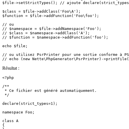
$file->setStrictTypes(); // ajoute declare(strict_types
$class = $file->addClass('Foo\A');

$function = $file->addFunction('Foo\foo');

// ou

// $namespace = $file->addNamespace('Foo');

// $class = $namespace->addClass('A');

// $function = $namespace->addFunction('foo');

echo $file;

// ou utilisez PsrPrinter pour une sortie conforme à PS
Résultat :
<?php

/**

 * Ce fichier est généré automatiquement.

 */

declare(strict_types=1);

namespace Foo;

class A

{
