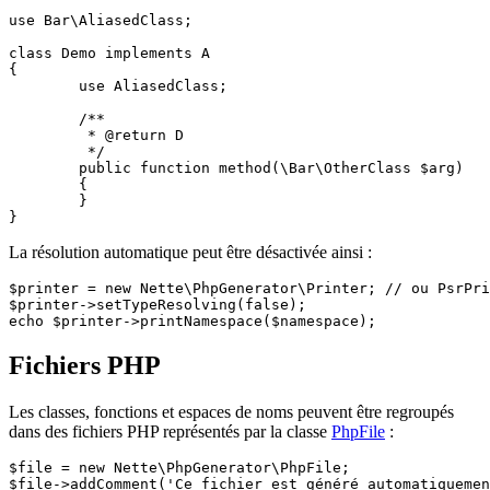
use Bar\AliasedClass;

class Demo implements A

{

	use AliasedClass;

	/**

	 * @return D

	 */

	public function method(\Bar\OtherClass $arg)

	{

	}

La résolution automatique peut être désactivée ainsi :
$printer = new Nette\PhpGenerator\Printer; // ou PsrPri
$printer->setTypeResolving(false);

Fichiers PHP
Les classes, fonctions et espaces de noms peuvent être regroupés
dans des fichiers PHP représentés par la classe
PhpFile
:
$file = new Nette\PhpGenerator\PhpFile;

$file->addComment('Ce fichier est généré automatiquemen