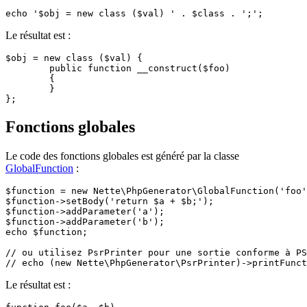
Le résultat est :
$obj = new class ($val) {

	public function __construct($foo)

	{

	}

Fonctions globales
Le code des fonctions globales est généré par la classe
GlobalFunction
:
$function = new Nette\PhpGenerator\GlobalFunction('foo'
$function->setBody('return $a + $b;');

$function->addParameter('a');

$function->addParameter('b');

echo $function;

// ou utilisez PsrPrinter pour une sortie conforme à PS
Le résultat est :