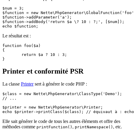
$num = 3;

$function = new Nette\PhpGenerator\GlobalFunction('foo'
$function->addParameter('a');

$function->addBody('return $a \? 10 : ?;', [$num]);

Le résultat est :
function foo($a)

{

	return $a ? 10 : 3;

Printer et conformité PSR
La classe
Printer
sert à générer le code PHP :
$class = new Nette\PhpGenerator\ClassType('Demo');

// ...

$printer = new Nette\PhpGenerator\Printer;

Elle sait générer le code de tous les autres éléments et offre des
méthodes comme
,
, etc.
printFunction()
printNamespace()