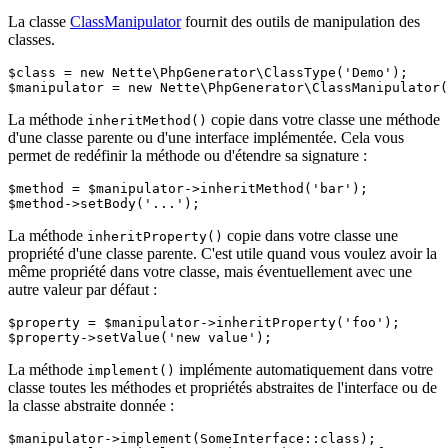
La classe
ClassManipulator
fournit des outils de manipulation des
classes.
$class = new Nette\PhpGenerator\ClassType('Demo');

La méthode
copie dans votre classe une méthode
inheritMethod()
d'une classe parente ou d'une interface implémentée. Cela vous
permet de redéfinir la méthode ou d'étendre sa signature :
$method = $manipulator->inheritMethod('bar');

La méthode
copie dans votre classe une
inheritProperty()
propriété d'une classe parente. C'est utile quand vous voulez avoir la
même propriété dans votre classe, mais éventuellement avec une
autre valeur par défaut :
$property = $manipulator->inheritProperty('foo');

La méthode
implémente automatiquement dans votre
implement()
classe toutes les méthodes et propriétés abstraites de l'interface ou de
la classe abstraite donnée :
$manipulator->implement(SomeInterface::class);
