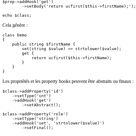
$prop->addHook('get')

	->setBody('return ucfirst($this->firstName);');

Cela génère :
class Demo

{

    public string $firstName {

        set(string $value) => strtolower($value);

        get {

            return ucfirst($this->firstName);

        }

    }

Les propriétés et les property hooks peuvent être abstraits ou finaux :
$class->addProperty('id')

    ->setType('int')

    ->addHook('get')

        ->setAbstract();

$class->addProperty('role')

    ->setType('string')

    ->addHook('set', 'strtolower($value)')
