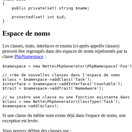
{

    public private(set) string $name;

    protected(set) int $id;

Espace de noms
Les classes, traits, interfaces et enums (ci-après appelés classes)
peuvent être regroupés dans des espaces de noms représentés par la
classe
PhpNamespace
:
$namespace = new Nette\PhpGenerator\PhpNamespace('Foo')
// crée de nouvelles classes dans l'espace de noms

$class = $namespace->addClass('Task');

$interface = $namespace->addInterface('Countable');

$trait = $namespace->addTrait('NameAware');

// ou insère une classe ou une fonction existante dans 
$class = new Nette\PhpGenerator\ClassType('Task');

Si une classe du même nom existe déjà dans l'espace de noms, une
exception est levée.
Vous pouvez définir des clauses use :