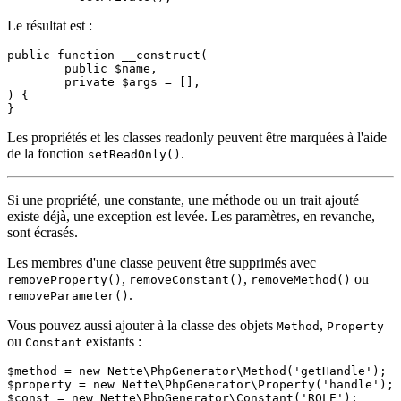
Le résultat est :
public function __construct(

	public $name,

	private $args = [],

) {

Les propriétés et les classes readonly peuvent être marquées à l'aide
de la fonction
.
setReadOnly()
Si une propriété, une constante, une méthode ou un trait ajouté
existe déjà, une exception est levée. Les paramètres, en revanche,
sont écrasés.
Les membres d'une classe peuvent être supprimés avec
,
,
ou
removeProperty()
removeConstant()
removeMethod()
.
removeParameter()
Vous pouvez aussi ajouter à la classe des objets
,
Method
Property
ou
existants :
Constant
$method = new Nette\PhpGenerator\Method('getHandle');

$property = new Nette\PhpGenerator\Property('handle');

$const = new Nette\PhpGenerator\Constant('ROLE');
