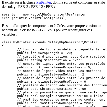
Il existe aussi la classe
PsrPrinter
, dont la sortie est conforme au style
de codage PSR-2 / PSR-12 / PER :
$printer = new Nette\PhpGenerator\PsrPrinter;

Besoin d'adapter le comportement ? Créez votre propre version en
héritant de la classe
. Vous pouvez reconfigurer ces
Printer
variables :
class MyPrinter extends Nette\PhpGenerator\Printer

{

	// longueur de ligne au-delà de laquelle le retour à la ligne a lieu

	public int $wrapLength = 120;

	// caractère d'indentation, peut être remplacé par une suite d'espaces

	public string $indentation = "\t";

	// nombre de lignes vides entre les propriétés

	public int $linesBetweenProperties = 0;

	// nombre de lignes vides entre les méthodes

	public int $linesBetweenMethods = 2;

	// nombre de lignes vides entre les groupes de 'use statement' pour les classes, fonctions et constantes

	public int $linesBetweenUseTypes = 0;

	// position de l'accolade ouvrante des fonctions et méthodes

	public bool $bracesOnNextLine = true;

	// place un paramètre unique sur une seule ligne, même s'il a un attribut ou est promu

	public bool $singleParameterOnOneLine = false;

	// omet les espaces de noms qui ne contiennent aucune classe ni fonction

	public bool $omitEmptyNamespaces = true;

	// place declare(strict_types) sur la même ligne que <?php
