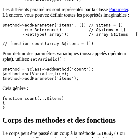
Les différents paramètres sont représentés par la classe
Parameter
.
Là encore, vous pouvez définir toutes les propriétés imaginables :
$method->addParameter('items', []) // $items = []

	->setReference()           // &$items = []

	->setType('array');        // array &$items = []

Pour définir des paramètres variadiques (aussi appelés opérateur
splat), utilisez
:
setVariadic()
$method = $class->addMethod('count');

$method->setVariadic(true);

Cela génère :
function count(...$items)

{

Corps des méthodes et des fonctions
Le corps peut être passé d'un coup à la méthode
ou
setBody()