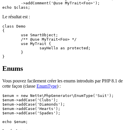
	->addComment('@use MyTrait<Foo>');

Le résultat est :
class Demo

{

	use SmartObject;

	/** @use MyTrait<Foo> */

	use MyTrait {

		sayHello as protected;

	}

Enums
Vous pouvez facilement créer les enums introduits par PHP 8.1 de
cette façon (classe
EnumType
) :
$enum = new Nette\PhpGenerator\EnumType('Suit');

$enum->addCase('Clubs');

$enum->addCase('Diamonds');

$enum->addCase('Hearts');

$enum->addCase('Spades');
