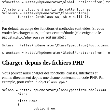
$function = Nette\PhpGenerator\GlobalFunction::from('tr
// crée une closure à partir de celle fournie

$closure = Nette\PhpGenerator\Closure::from(

	function (stdClass $a, $b = null) {},

Par défaut, les corps des fonctions et méthodes sont vides. Si vous
voulez les charger aussi, utilisez cette méthode (elle exige que le
paquet
soit installé) :
nikic/php-parser
$class = Nette\PhpGenerator\ClassType::from(Foo::class,
Charger depuis des fichiers PHP
Vous pouvez aussi charger des fonctions, classes, interfaces et
enums directement depuis une chaîne contenant du code PHP. Par
exemple, pour créer un objet
:
ClassType
$class = Nette\PhpGenerator\ClassType::fromCode(<<<XX

	<?php

	class Demo

	{

		public $foo;
