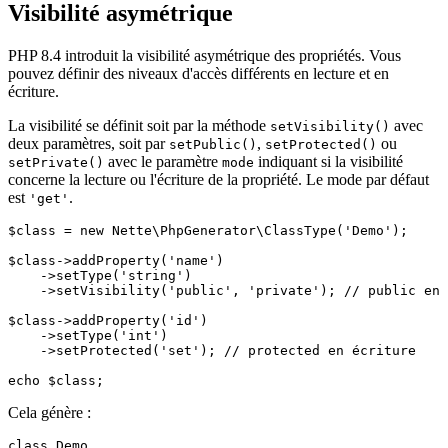
Visibilité asymétrique
PHP 8.4 introduit la visibilité asymétrique des propriétés. Vous
pouvez définir des niveaux d'accès différents en lecture et en
écriture.
La visibilité se définit soit par la méthode
avec
setVisibility()
deux paramètres, soit par
,
ou
setPublic()
setProtected()
avec le paramètre
indiquant si la visibilité
setPrivate()
mode
concerne la lecture ou l'écriture de la propriété. Le mode par défaut
est
.
'get'
$class = new Nette\PhpGenerator\ClassType('Demo');

$class->addProperty('name')

    ->setType('string')

    ->setVisibility('public', 'private'); // public en 
$class->addProperty('id')

    ->setType('int')

    ->setProtected('set'); // protected en écriture

Cela génère :
class Demo
