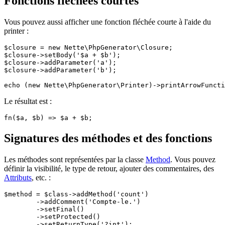
Fonctions fléchées courtes
Vous pouvez aussi afficher une fonction fléchée courte à l'aide du
printer :
$closure = new Nette\PhpGenerator\Closure;

$closure->setBody('$a + $b');

$closure->addParameter('a');

$closure->addParameter('b');

Le résultat est :
Signatures des méthodes et des fonctions
Les méthodes sont représentées par la classe
Method
. Vous pouvez
définir la visibilité, le type de retour, ajouter des commentaires, des
Attributs
, etc. :
$method = $class->addMethod('count')

	->addComment('Compte-le.')

	->setFinal()

	->setProtected()
