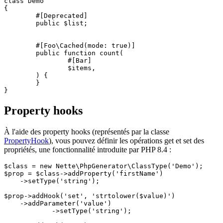
class Demo

{

	#[Deprecated]

	public $list;

	#[Foo\Cached(mode: true)]

	public function count(

		#[Bar]

		$items,

	) {

	}

Property hooks
À l'aide des property hooks (représentés par la classe
PropertyHook
), vous pouvez définir les opérations get et set des
propriétés, une fonctionnalité introduite par PHP 8.4 :
$class = new Nette\PhpGenerator\ClassType('Demo');

$prop = $class->addProperty('firstName')

    ->setType('string');

$prop->addHook('set', 'strtolower($value)')

    ->addParameter('value')

	    ->setType('string');
