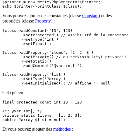
$printer = new Nette\PhpGenerator\Printer;

Vous pouvez ajouter des constantes (classe
Constant
) et des
propriétés (classe
Property
) :
$class->addConstant('ID', 123)

	->setProtected() // visibilité de la constante

	->setType('int')

	->setFinal();

$class->addProperty('items', [1, 2, 3])

	->setPrivate() // ou setVisibility('private')

	->setStatic()

	->addComment('@var int[]');

$class->addProperty('list')

	->setType('?array')

Cela génère :
final protected const int ID = 123;

/** @var int[] */

private static $items = [1, 2, 3];

Et vous pouvez ajouter des
méthodes
: