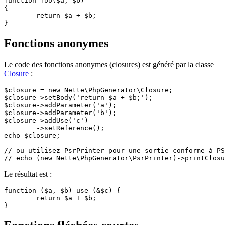
function foo($a, $b)

{

	return $a + $b;

Fonctions anonymes
Le code des fonctions anonymes (closures) est généré par la classe
Closure
:
$closure = new Nette\PhpGenerator\Closure;

$closure->setBody('return $a + $b;');

$closure->addParameter('a');

$closure->addParameter('b');

$closure->addUse('c')

	->setReference();

echo $closure;

// ou utilisez PsrPrinter pour une sortie conforme à PS
Le résultat est :
function ($a, $b) use (&$c) {

	return $a + $b;
