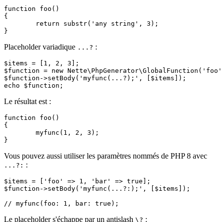
function foo()

{

	return substr('any string', 3);

Placeholder variadique
:
...?
$items = [1, 2, 3];

$function = new Nette\PhpGenerator\GlobalFunction('foo'
$function->setBody('myfunc(...?);', [$items]);

Le résultat est :
function foo()

{

	myfunc(1, 2, 3);

Vous pouvez aussi utiliser les paramètres nommés de PHP 8 avec
:
...?:
$items = ['foo' => 1, 'bar' => true];

$function->setBody('myfunc(...?:);', [$items]);

Le placeholder s'échappe par un antislash
:
\?