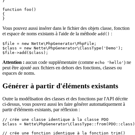
}

function foo()

{

Vous pouvez aussi insérer dans le fichier des objets classe, fonction
et espace de noms existants à l'aide de la méthode
:
add()
$file = new Nette\PhpGenerator\PhpFile;

$class = new Nette\PhpGenerator\ClassType('Demo');

Attention :
aucun code supplémentaire (comme
) ne
echo 'hello'
peut être ajouté aux fichiers en dehors des fonctions, classes ou
espaces de noms.
Générer à partir d'éléments existants
Outre la modélisation des classes et des fonctions par l'API décrite
ci-dessus, vous pouvez aussi les faire générer automatiquement à
partir d'éléments existants, par réflexion :
// crée une classe identique à la classe PDO

$class = Nette\PhpGenerator\ClassType::from(PDO::class)
// crée une fonction identique à la fonction trim()
