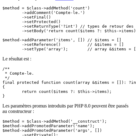
$method = $class->addMethod('count')

	->addComment('Compte-le.')

	->setFinal()

	->setProtected()

	->setReturnType('?int') // types de retour des méthodes

	->setBody('return count($items ?: $this->items);');

$method->addParameter('items', []) // $items = []

	->setReference()           // &$items = []

Le résultat est :
/**

 * Compte-le.

 */

final protected function count(array &$items = []): ?in
{

	return count($items ?: $this->items);

Les paramètres promus introduits par PHP 8.0 peuvent être passés
au constructeur :
$method = $class->addMethod('__construct');

$method->addPromotedParameter('name');

$method->addPromotedParameter('args', [])
