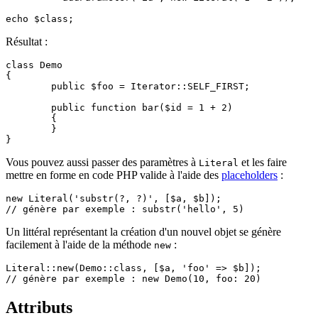
Résultat :
class Demo

{

	public $foo = Iterator::SELF_FIRST;

	public function bar($id = 1 + 2)

	{

	}

Vous pouvez aussi passer des paramètres à
et les faire
Literal
mettre en forme en code PHP valide à l'aide des
placeholders
:
new Literal('substr(?, ?)', [$a, $b]);

Un littéral représentant la création d'un nouvel objet se génère
facilement à l'aide de la méthode
:
new
Literal::new(Demo::class, [$a, 'foo' => $b]);

Attributs