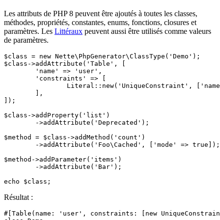
Les attributs de PHP 8 peuvent être ajoutés à toutes les classes,
méthodes, propriétés, constantes, enums, fonctions, closures et
paramètres. Les
Littéraux
peuvent aussi être utilisés comme valeurs
de paramètres.
$class = new Nette\PhpGenerator\ClassType('Demo');

$class->addAttribute('Table', [

	'name' => 'user',

	'constraints' => [

		Literal::new('UniqueConstraint', ['name' => 'ean', 'columns' => ['ean']]),

	],

]);

$class->addProperty('list')

	->addAttribute('Deprecated');

$method = $class->addMethod('count')

	->addAttribute('Foo\Cached', ['mode' => true]);

$method->addParameter('items')

	->addAttribute('Bar');

Résultat :
#[Table(name: 'user', constraints: [new UniqueConstrain