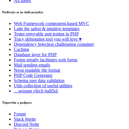
All pages
Podívejte se na další projekty
Web Framework
component-based MVC
Latte
the safest & intuitive templates
Tester
enjoyable unit testing in PHP
Tracy
debugging tool you will love ♥
Dependency Injection
challenging container
Caching
Database
layer for PHP
Forms
greatly facilitates web forms
Mail
sending emails
Neon
readable file format
PHP Code Generator
Schema
user data validation
Utils
collection of useful utilities
…seznam všech balíčků
Nápověda a podpora
Forum
Slack #nette
Discord Nette