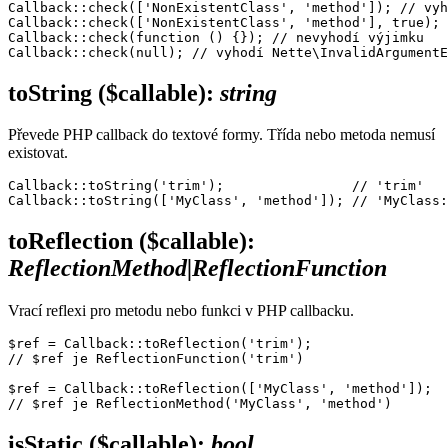
Callback::check(['NonExistentClass', 'method']); // vyh
Callback::check(['NonExistentClass', 'method'], true); 
Callback::check(function () {}); // nevyhodí výjimku

toString
($callable)
:
string
Převede PHP callback do textové formy. Třída nebo metoda nemusí
existovat.
Callback::toString('trim');                // 'trim'

toReflection
($callable)
:
ReflectionMethod|ReflectionFunction
Vrací reflexi pro metodu nebo funkci v PHP callbacku.
$ref = Callback::toReflection('trim');

// $ref je ReflectionFunction('trim')

$ref = Callback::toReflection(['MyClass', 'method']);

isStatic
($callable)
:
bool