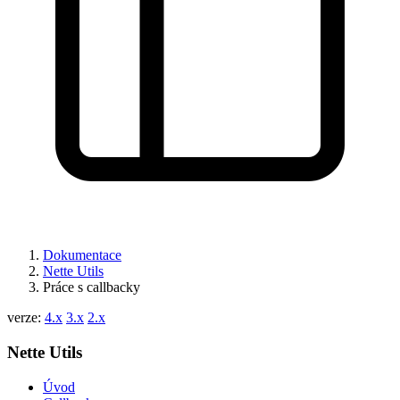
Našli jste na této stránce problém?
Ukaž na GitHubu
(poté stiskni E pro editaci)
Otevři náhled
Nahlásit problém s touto stránkou na GitHubu
Dokumentace
Nette Utils
Práce s callbacky
verze:
4.x
3.x
2.x
Nette Utils
Úvod