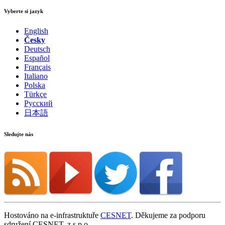
Vyberte si jazyk
English
Česky
Deutsch
Español
Français
Italiano
Polska
Türkçe
Русский
日本語
Sledujte nás
Hostováno na e-infrastruktuře
CESNET
. Děkujeme za podporu
sdružení CESNET, z.s.p.o.