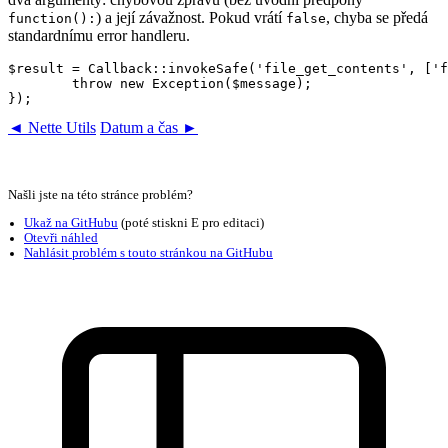
) a její závažnost. Pokud vrátí
, chyba se předá
function():
false
standardnímu error handleru.
$result = Callback::invokeSafe('file_get_contents', ['f
	throw new Exception($message);

◄ Nette Utils
Datum a čas ►