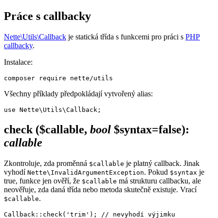
Práce s callbacky
Nette\Utils\Callback
je statická třída s funkcemi pro práci s
PHP
callbacky
.
Instalace:
Všechny příklady předpokládají vytvořený alias:
check
($callable,
bool
$syntax=false)
:
callable
Zkontroluje, zda proměnná
je platný callback. Jinak
$callable
vyhodí
. Pokud
je
Nette\InvalidArgumentException
$syntax
true, funkce jen ověří, že
má strukturu callbacku, ale
$callable
neověřuje, zda daná třída nebo metoda skutečně existuje. Vrací
.
$callable
Callback::check('trim'); // nevyhodí výjimku
