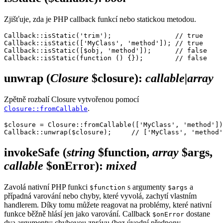
Zjišťuje, zda je PHP callback funkcí nebo statickou metodou.
Callback::isStatic('trim');                // true

Callback::isStatic(['MyClass', 'method']); // true

Callback::isStatic([$obj, 'method']);      // false

unwrap
(
Closure
$closure)
:
callable|array
Zpětně rozbalí Closure vytvořenou pomocí
.
Closure::fromCallable
$closure = Closure::fromCallable(['MyClass', 'method'])
invokeSafe
(
string
$function,
array
$args,
callable
$onError)
:
mixed
Zavolá nativní PHP funkci
s argumenty
a
$function
$args
případná varování nebo chyby, které vyvolá, zachytí vlastním
handlerem. Díky tomu můžete reagovat na problémy, které nativní
funkce běžně hlásí jen jako varování. Callback
dostane
$onError
dva argumenty: chybovou zprávu (bez úvodní předpony