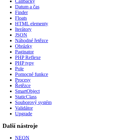
Callbacky
Datum a čas
Finder
Floats
HTML elementy
Iterátory
JSON
Náhodné řetězce
Obrázky
Paginator
PHP Reflexe
PHP typy
Pole
Pomocné funkce
Procesy
Řetězce
SmartObject
StaticClass
Souborový systém
Validátor
Upgrade
Další nástroje
NEON