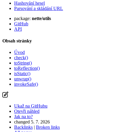
Hashování hesel
Parsování a skládání URL
package:
nette/utils
GitHub
API
Obsah stránky
Úvod
check()
toString()
toReflection()
isStatic()
unwrap()
invokeSafe()
Ukaž na GitHubu
Otevři náhled
Jak na to?
changed 5. 7. 2026
Backlinks
|
Broken links