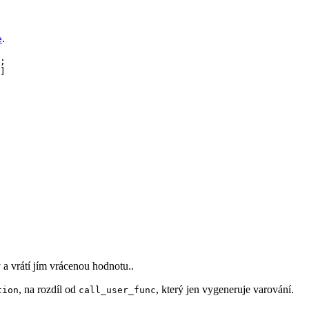
.
e
;

a vrátí jím vrácenou hodnotu..
, na rozdíl od
, který jen vygeneruje varování.
tion
call_user_func