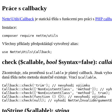
Práce s callbacky
Nette\Utils\Callback
je statická třída s funkcemi pro práci s
PHP callb
Instalace:
Všechny příklady předpokládají vytvořený alias:
check
($callable,
bool
$syntax=false)
:
calla
Zkontroluje, zda proměnná
je platný callback. Jinak vyh
$callable
daná třída nebo metoda skutečně existuje. Vrací
.
$callable
Callback::check('trim'); // nevyhodí výjimku

Callback::check(['NonExistentClass', 'method']); // vyh
Callback::check(['NonExistentClass', 'method'], true); 
Callback::check(function () {}); // nevyhodí výjimku

toString
($callable)
:
string