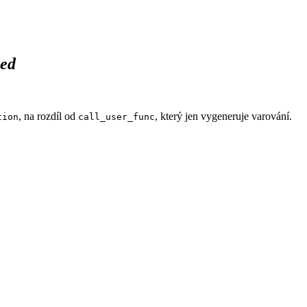
ed
, na rozdíl od
, který jen vygeneruje varování.
tion
call_user_func