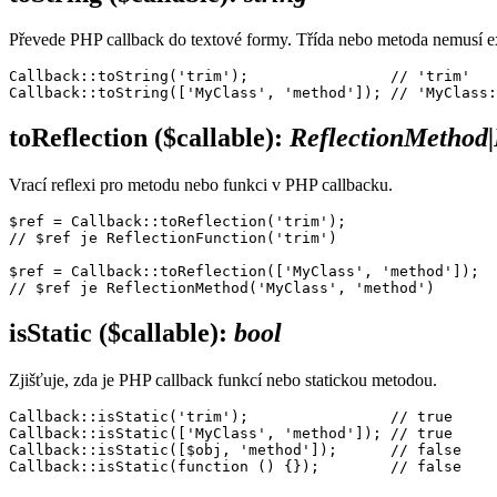
Převede PHP callback do textové formy. Třída nebo metoda nemusí ex
Callback::toString('trim');                // 'trim'

toReflection
($callable)
:
ReflectionMethod|
Vrací reflexi pro metodu nebo funkci v PHP callbacku.
$ref = Callback::toReflection('trim');

// $ref je ReflectionFunction('trim')

$ref = Callback::toReflection(['MyClass', 'method']);

isStatic
($callable)
:
bool
Zjišťuje, zda je PHP callback funkcí nebo statickou metodou.
Callback::isStatic('trim');                // true

Callback::isStatic(['MyClass', 'method']); // true

Callback::isStatic([$obj, 'method']);      // false
