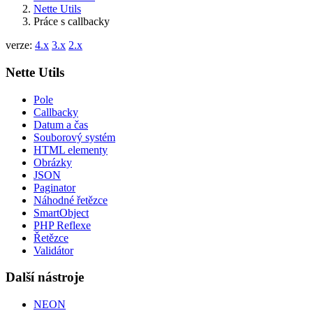
Nette Utils
Práce s callbacky
verze:
4.x
3.x
2.x
Nette Utils
Pole
Callbacky
Datum a čas
Souborový systém
HTML elementy
Obrázky
JSON
Paginator
Náhodné řetězce
SmartObject
PHP Reflexe
Řetězce
Validátor
Další nástroje
NEON