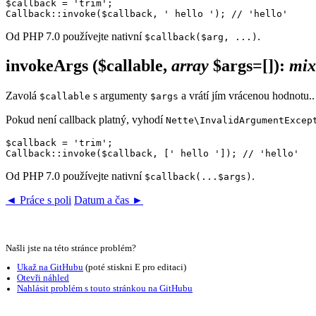
$callback = 'trim';

Od PHP 7.0 používejte nativní
.
$callback($arg, ...)
invokeArgs
($callable,
array
$args=[])
:
mix
Zavolá
s argumenty
a vrátí jím vrácenou hodnotu..
$callable
$args
Pokud není callback platný, vyhodí
Nette\InvalidArgumentExcep
$callback = 'trim';

Od PHP 7.0 používejte nativní
.
$callback(...$args)
◄ Práce s poli
Datum a čas ►