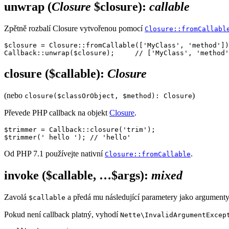
unwrap
(
Closure
$closure)
:
callable
Zpětně rozbalí Closure vytvořenou pomocí
Closure::fromCallabl
$closure = Closure::fromCallable(['MyClass', 'method'])
closure
($callable)
:
Closure
(nebo
)
closure($classOrObject, $method): Closure
Převede PHP callback na objekt
Closure
.
$trimmer = Callback::closure('trim');

Od PHP 7.1 používejte nativní
.
Closure::fromCallable
invoke
($callable, …$args)
:
mixed
Zavolá
a předá mu následující parametery jako argumenty 
$callable
Pokud není callback platný, vyhodí
Nette\InvalidArgumentExcep