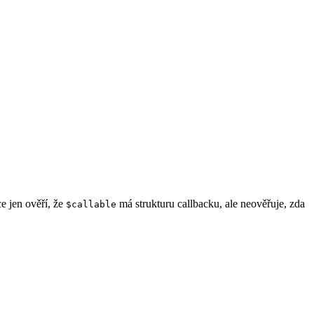
ce jen ověří, že
má strukturu callbacku, ale neověřuje, zda
$callable