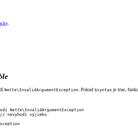
acky
.
ble
odí
. Pokud
je true, funk
Nette\InvalidArgumentException
$syntax
odí Nette\InvalidArgumentException

// nevyhodí výjimku
