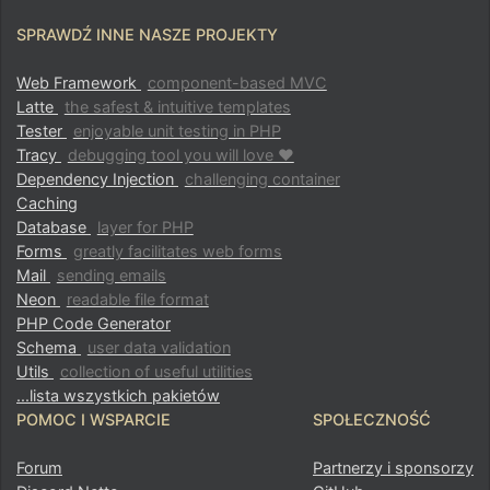
SPRAWDŹ INNE NASZE PROJEKTY
Web Framework
component-based MVC
Latte
the safest & intuitive templates
Tester
enjoyable unit testing in PHP
Tracy
debugging tool you will love ♥
Dependency Injection
challenging container
Caching
Database
layer for PHP
Forms
greatly facilitates web forms
Mail
sending emails
Neon
readable file format
PHP Code Generator
Schema
user data validation
Utils
collection of useful utilities
...lista wszystkich pakietów
POMOC I WSPARCIE
SPOŁECZNOŚĆ
Forum
Partnerzy i sponsorzy