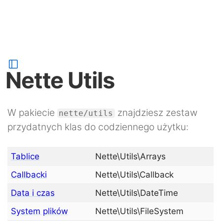
Nette Utils
W pakiecie
znajdziesz zestaw
nette/utils
przydatnych klas do codziennego użytku:
Tablice
Nette\Utils\Arrays
Callbacki
Nette\Utils\Callback
Data i czas
Nette\Utils\DateTime
System plików
Nette\Utils\FileSystem