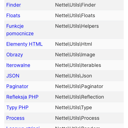
Finder
Nette\Utils\Finder
Floats
Nette\Utils\Floats
Funkcje
Nette\Utils\Helpers
pomocnicze
Elementy HTML
Nette\Utils\Html
Obrazy
Nette\Utils\Image
Iterowalne
Nette\Utils\Iterables
JSON
Nette\Utils\Json
Paginator
Nette\Utils\Paginator
Refleksja PHP
Nette\Utils\Reflection
Typy PHP
Nette\Utils\Type
Process
Nette\Utils\Process