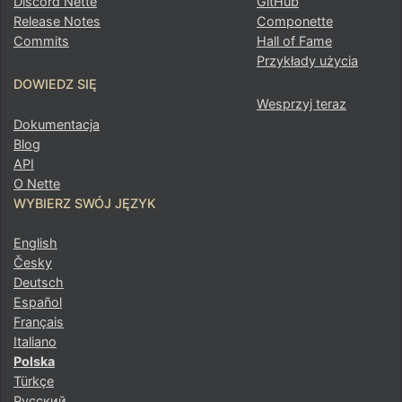
Discord Nette
GitHub
Release Notes
Componette
Commits
Hall of Fame
Przykłady użycia
DOWIEDZ SIĘ
Wesprzyj teraz
Dokumentacja
Blog
API
O Nette
WYBIERZ SWÓJ JĘZYK
English
Česky
Deutsch
Español
Français
Italiano
Polska
Türkçe
Русский