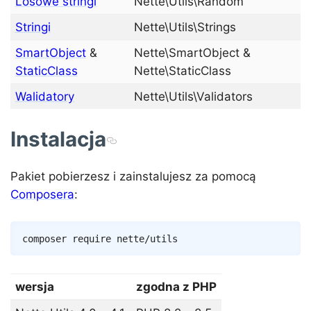
Losowe stringi
Nette\Utils\Random
Stringi
Nette\Utils\Strings
SmartObject
&
Nette\SmartObject &
StaticClass
Nette\StaticClass
Walidatory
Nette\Utils\Validators
Instalacja
Pakiet pobierzesz i zainstalujesz za pomocą
Composera
:
Copy
composer
wersja
zgodna z PHP