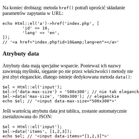
Na koniec drobiazg: metoda
potrafi uprościć składanie
href()
parametrów zapytania w URL:
echo Html::el('a')->href('index.php', [

	'id' => 10,

	'lang' => 'en',

]);

Atrybuty data
Atrybuty data mają specjalne wsparcie. Ponieważ ich nazwy
zawierają myślniki, sięganie po nie przez właściwości i metody nie
jest zbyt eleganckie, dlatego istnieje dedykowana metoda
:
data()
$el = Html::el('input');

$el->{'data-max-size'} = '500x300'; // nie tak eleganck
$el->data('max-size', '500x300'); // eleganckie

Jeśli wartością atrybutu data jest tablica, zostanie automatycznie
zserializowana do JSON:
$el = Html::el('input');

$el->data('items', [1,2,3]);
