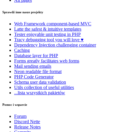
All pages
Sprawdź inne nasze projekty
Web Framework
component-based MVC
Latte
the safest & intuitive templates
Tester
enjoyable unit testing in PHP
Tracy
debugging tool you will love ♥
Dependency Injection
challenging container
Caching
Database
layer for PHP
Forms
greatly facilitates web forms
Mail
sending emails
Neon
readable file format
PHP Code Generator
Schema
user data validation
Utils
collection of useful utilities
...lista wszystkich pakietów
Pomoc i wsparcie
Forum
Discord Nette
Release Notes