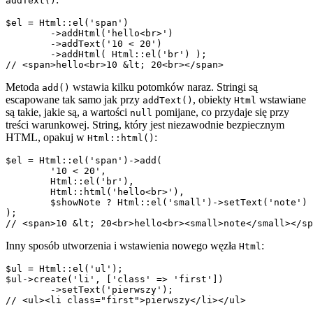
addText()
$el = Html::el('span')

	->addHtml('hello<br>')

	->addText('10 < 20')

	->addHtml( Html::el('br') );

Metoda
wstawia kilku potomków naraz. Stringi są
add()
escapowane tak samo jak przy
, obiekty
wstawiane
addText()
Html
są takie, jakie są, a wartości
pomijane, co przydaje się przy
null
treści warunkowej. String, który jest niezawodnie bezpiecznym
HTML, opakuj w
:
Html::html()
$el = Html::el('span')->add(

	'10 < 20',

	Html::el('br'),

	Html::html('hello<br>'),

	$showNote ? Html::el('small')->setText('note') : null,

);

Inny sposób utworzenia i wstawienia nowego węzła
:
Html
$ul = Html::el('ul');

$ul->create('li', ['class' => 'first'])

	->setText('pierwszy');
