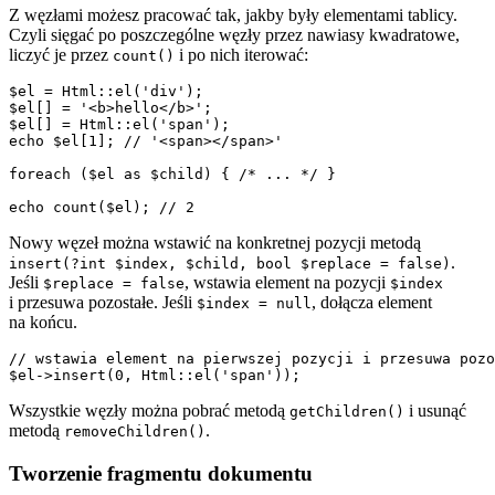
Z węzłami możesz pracować tak, jakby były elementami tablicy.
Czyli sięgać po poszczególne węzły przez nawiasy kwadratowe,
liczyć je przez
i po nich iterować:
count()
$el = Html::el('div');

$el[] = '<b>hello</b>';

$el[] = Html::el('span');

echo $el[1]; // '<span></span>'

foreach ($el as $child) { /* ... */ }

Nowy węzeł można wstawić na konkretnej pozycji metodą
.
insert(?int $index, $child, bool $replace = false)
Jeśli
, wstawia element na pozycji
$replace = false
$index
i przesuwa pozostałe. Jeśli
, dołącza element
$index = null
na końcu.
// wstawia element na pierwszej pozycji i przesuwa pozo
Wszystkie węzły można pobrać metodą
i usunąć
getChildren()
metodą
.
removeChildren()
Tworzenie fragmentu dokumentu