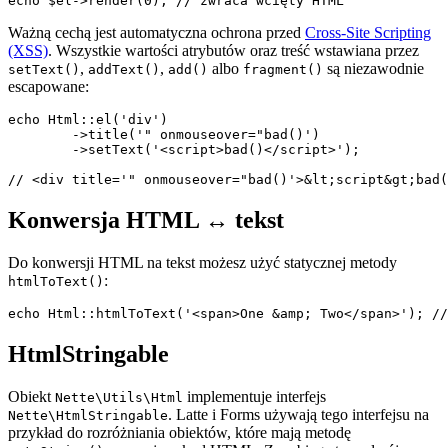
Ważną cechą jest automatyczna ochrona przed
Cross-Site Scripting
(XSS)
. Wszystkie wartości atrybutów oraz treść wstawiana przez
,
,
albo
są niezawodnie
setText()
addText()
add()
fragment()
escapowane:
echo Html::el('div')

	->title('" onmouseover="bad()')

	->setText('<script>bad()</script>');

Konwersja HTML ↔ tekst
Do konwersji HTML na tekst możesz użyć statycznej metody
:
htmlToText()
HtmlStringable
Obiekt
implementuje interfejs
Nette\Utils\Html
. Latte i Forms używają tego interfejsu na
Nette\HtmlStringable
przykład do rozróżniania obiektów, które mają metodę