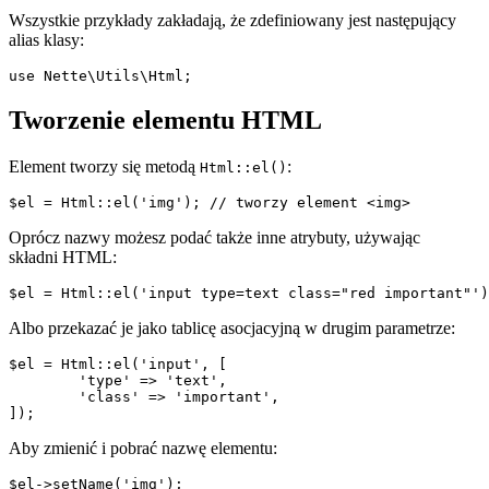
Wszystkie przykłady zakładają, że zdefiniowany jest następujący
alias klasy:
Tworzenie elementu HTML
Element tworzy się metodą
:
Html::el()
Oprócz nazwy możesz podać także inne atrybuty, używając
składni HTML:
Albo przekazać je jako tablicę asocjacyjną w drugim parametrze:
$el = Html::el('input', [

	'type' => 'text',

	'class' => 'important',

Aby zmienić i pobrać nazwę elementu:
$el->setName('img');
