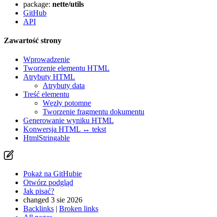
package:
nette/utils
GitHub
API
Zawartość strony
Wprowadzenie
Tworzenie elementu HTML
Atrybuty HTML
Znalazłeś/aś problem na tej stronie?
Atrybuty data
Treść elementu
Pokaż na GitHubie
(następnie naciśnij E, aby edytować)
Węzły potomne
Otwórz podgląd
Tworzenie fragmentu dokumentu
Zgłoś problem z tą stroną na GitHubie
Generowanie wyniku HTML
Konwersja HTML ↔ tekst
HtmlStringable
Pokaż na GitHubie
Otwórz podgląd
Jak pisać?
changed 3 sie 2026
Backlinks
|
Broken links