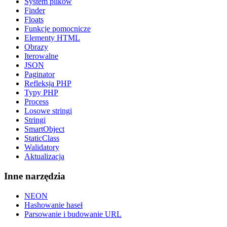
System plików
Finder
Floats
Funkcje pomocnicze
Elementy HTML
Obrazy
Iterowalne
JSON
Paginator
Refleksja PHP
Typy PHP
Process
Losowe stringi
Stringi
SmartObject
StaticClass
Walidatory
Aktualizacja
Inne narzędzia
NEON
Hashowanie haseł
Parsowanie i budowanie URL