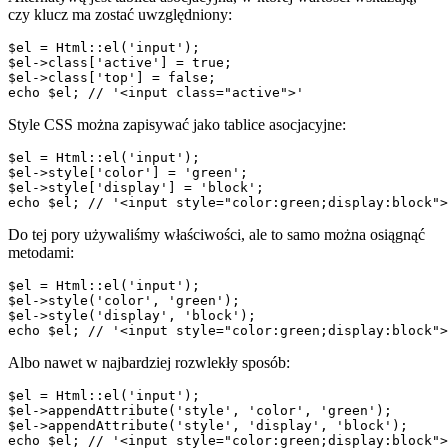
czy klucz ma zostać uwzględniony:
$el = Html::el('input');

$el->class['active'] = true;

$el->class['top'] = false;

Style CSS można zapisywać jako tablice asocjacyjne:
$el = Html::el('input');

$el->style['color'] = 'green';

$el->style['display'] = 'block';

Do tej pory używaliśmy właściwości, ale to samo można osiągnąć
metodami:
$el = Html::el('input');

$el->style('color', 'green');

$el->style('display', 'block');

Albo nawet w najbardziej rozwlekły sposób:
$el = Html::el('input');

$el->appendAttribute('style', 'color', 'green');

$el->appendAttribute('style', 'display', 'block');
