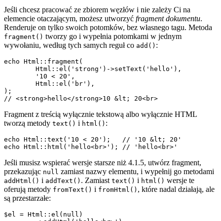
Jeśli chcesz pracować ze zbiorem węzłów i nie zależy Ci na
elemencie otaczającym, możesz utworzyć
fragment dokumentu
.
Renderuje on tylko swoich potomków, bez własnego tagu. Metoda
tworzy go i wypełnia potomkami w jednym
fragment()
wywołaniu, według tych samych reguł co
:
add()
echo Html::fragment(

	Html::el('strong')->setText('hello'),

	'10 < 20',

	Html::el('br'),

);

Fragment z treścią wyłącznie tekstową albo wyłącznie HTML
tworzą metody
i
:
text()
html()
echo Html::text('10 < 20');   // '10 &lt; 20'

Jeśli musisz wspierać wersje starsze niż 4.1.5, utwórz fragment,
przekazując
zamiast nazwy elementu, i wypełnij go metodami
null
i
. Zamiast
i
wersje te
addHtml()
addText()
text()
html()
oferują metody
i
, które nadal działają, ale
fromText()
fromHtml()
są przestarzałe:
$el = Html::el(null)
