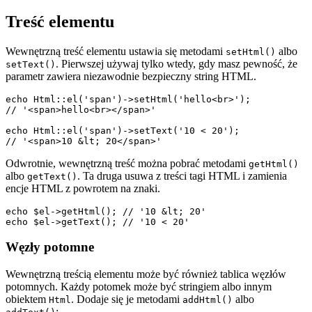
Treść elementu
Wewnętrzną treść elementu ustawia się metodami
albo
setHtml()
. Pierwszej używaj tylko wtedy, gdy masz pewność, że
setText()
parametr zawiera niezawodnie bezpieczny string HTML.
echo Html::el('span')->setHtml('hello<br>');

// '<span>hello<br></span>'

echo Html::el('span')->setText('10 < 20');

Odwrotnie, wewnętrzną treść można pobrać metodami
getHtml()
albo
. Ta druga usuwa z treści tagi HTML i zamienia
getText()
encje HTML z powrotem na znaki.
echo $el->getHtml(); // '10 &lt; 20'

Węzły potomne
Wewnętrzną treścią elementu może być również tablica węzłów
potomnych. Każdy potomek może być stringiem albo innym
obiektem
. Dodaje się je metodami
albo
Html
addHtml()
: