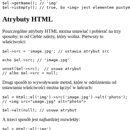
$el->getName(); // 'img'

Atrybuty HTML
Poszczególne atrybuty HTML można ustawiać i pobierać na trzy
sposoby; to od Ciebie zależy, który wolisz. Pierwszy to
właściwości:
$el->src = 'image.jpg'; // ustawia atrybut src

echo $el->src; // 'image.jpg'

unset($el->src);  // usuwa atrybut

Drugi sposób to wywoływanie metod, które w odróżnieniu od
ustawiania właściwości można łączyć w łańcuch:
$el = Html::el('img')->src('image.jpg')->alt('photo');

// <img src="image.jpg" alt="photo">

A trzeci sposób jest najbardziej rozwlekły:
$el = Html::el('img')
