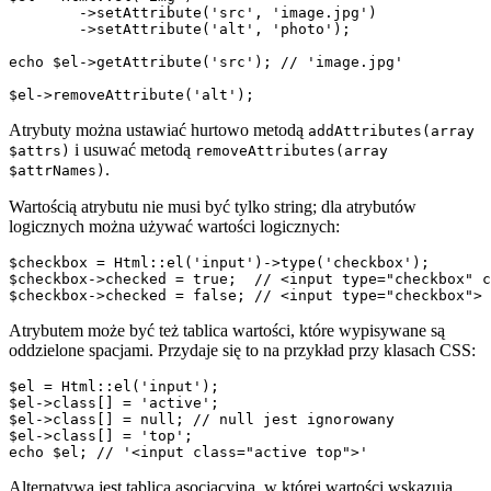
	->setAttribute('src', 'image.jpg')

	->setAttribute('alt', 'photo');

echo $el->getAttribute('src'); // 'image.jpg'

Atrybuty można ustawiać hurtowo metodą
addAttributes(array
i usuwać metodą
$attrs)
removeAttributes(array
.
$attrNames)
Wartością atrybutu nie musi być tylko string; dla atrybutów
logicznych można używać wartości logicznych:
$checkbox = Html::el('input')->type('checkbox');

$checkbox->checked = true;  // <input type="checkbox" c
Atrybutem może być też tablica wartości, które wypisywane są
oddzielone spacjami. Przydaje się to na przykład przy klasach CSS:
$el = Html::el('input');

$el->class[] = 'active';

$el->class[] = null; // null jest ignorowany

$el->class[] = 'top';

Alternatywą jest tablica asocjacyjna, w której wartości wskazują,