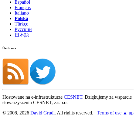
Español
Français
Italiano
Polska
Türkçe
Русский
日本語
Śledź nas
Hostowane na e-infrastrukturze
CESNET
. Dziękujemy za wsparcie
stowarzyszeniu CESNET, z.s.p.o.
© 2008, 2026
David Grudl
. All rights reserved.
Terms of use
▲ up