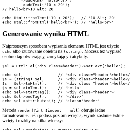
	->addHtml('hello<br>')

	->addText('10 < 20');

// hello<br>10 &lt; 20

echo Html::fromText('10 < 20');   // '10 &lt; 20'

Generowanie wyniku HTML
Najprostszym sposobem wypisania elementu HTML jest użycie
albo rzutowanie obiektu na
. Możesz też wypisać
echo
(string)
osobno tag otwierający, zamykający i atrybuty:
$el = Html::el('div class=header')->setText('hello');

echo $el;               // '<div class="header">hello</
$s = (string) $el;      // '<div class="header">hello</
$s = $el->toHtml();     // '<div class="header">hello</
$s = $el->toText();     // 'hello'

echo $el->startTag();   // '<div class="header">'

echo $el->endTag();     // '</div>'

Metoda
oferuje ładne
render(?int $indent = null)
formatowanie. Jeśli podasz poziom wcięcia, wynik zostanie ładnie
wcięty i rozbity na kilka wierszy: