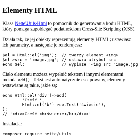
Elementy HTML
Klasa
Nette\Utils\Html
to pomocnik do generowania kodu HTML,
który pomaga zapobiegać podatnościom Cross-Site Scripting (XSS).
Działa tak, że jej obiekty reprezentują elementy HTML; ustawiasz
ich parametry, a następnie je renderujesz:
$el = Html::el('img');  // tworzy element <img>

$el->src = 'image.jpg'; // ustawia atrybut src

Ciało elementu możesz wypełnić tekstem i innymi elementami
metodą
. Tekst jest automatycznie escapowany, elementy
add()
wstawiane są takie, jakie są:
echo Html::el('div')->add(

	'Cześć ',

	Html::el('b')->setText('świecie'),

);

Instalacja: