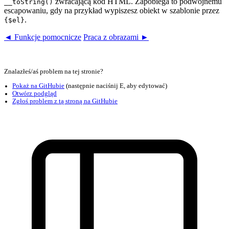
zwracającą kod HTML. Zapobiega to podwójnemu
__toString()
escapowaniu, gdy na przykład wypiszesz obiekt w szablonie przez
.
{$el}
◄ Funkcje pomocnicze
Praca z obrazami ►