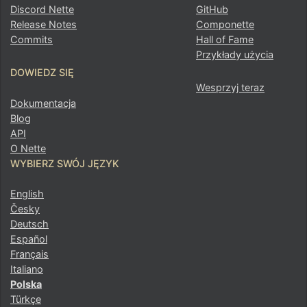
Discord Nette
GitHub
Release Notes
Componette
Commits
Hall of Fame
Przykłady użycia
DOWIEDZ SIĘ
Wesprzyj teraz
Dokumentacja
Blog
API
O Nette
WYBIERZ SWÓJ JĘZYK
English
Česky
Deutsch
Español
Français
Italiano
Polska
Türkçe