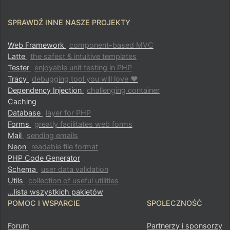
SPRAWDŹ INNE NASZE PROJEKTY
Web Framework
component-based MVC
Latte
the safest & intuitive templates
Tester
enjoyable unit testing in PHP
Tracy
debugging tool you will love ♥
Dependency Injection
challenging container
Caching
Database
layer for PHP
Forms
greatly facilitates web forms
Mail
sending emails
Neon
readable file format
PHP Code Generator
Schema
user data validation
Utils
collection of useful utilities
...lista wszystkich pakietów
POMOC I WSPARCIE
SPOŁECZNOŚĆ
Forum
Partnerzy i sponsorzy