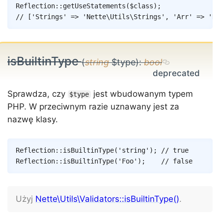
Reflection
::
getUseStatements
(
$class
)
;
// ['Strings' => 'Nette\Utils\Strings', 'Arr' => 'Ne
isBuiltinType
(
string
$type)
:
bool
Sprawdza, czy
jest wbudowanym typem
$type
PHP. W przeciwnym razie uznawany jest za
nazwę klasy.
Copy
Reflection
::
isBuiltinType
(
'string'
)
;
// true
Reflection
::
isBuiltinType
(
'Foo'
)
;
// false
Użyj
Nette\Utils\Validators::isBuiltinType()
.