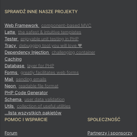
SPRAWDŹ INNE NASZE PROJEKTY
Web Framework
component-based MVC
Latte
the safest & intuitive templates
Tester
enjoyable unit testing in PHP
Tracy
debugging tool you will love ♥
Dependency Injection
challenging container
Caching
Database
layer for PHP
Forms
greatly facilitates web forms
Mail
sending emails
Neon
readable file format
PHP Code Generator
Schema
user data validation
Utils
collection of useful utilities
...lista wszystkich pakietów
POMOC I WSPARCIE
SPOŁECZNOŚĆ
Forum
Partnerzy i sponsorzy