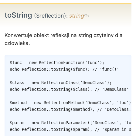
toString
($reflection)
:
string
Konwertuje obiekt refleksji na string czytelny dla
człowieka.
Copy
$func
=
new
ReflectionFunction
(
'func'
)
;
echo
Reflection
::
toString
(
$func
)
;
// 'func()'
$class
=
new
ReflectionClass
(
'DemoClass'
)
;
echo
Reflection
::
toString
(
$class
)
;
// 'DemoClass'
$method
=
new
ReflectionMethod
(
'DemoClass'
,
'foo'
)
;
echo
Reflection
::
toString
(
$method
)
;
// 'DemoClass::f
$param
=
new
ReflectionParameter
(
[
'DemoClass'
,
'foo'
echo
Reflection
::
toString
(
$param
)
;
// '$param in Dem