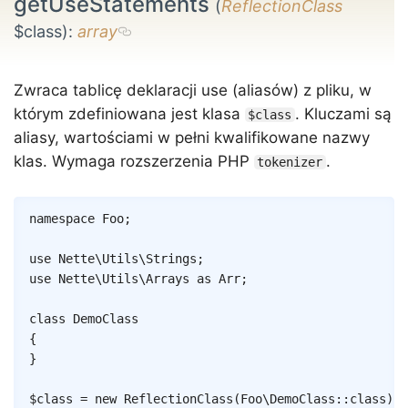
getUseStatements
(
ReflectionClass
$class)
:
array
Zwraca tablicę deklaracji use (aliasów) z pliku, w
którym zdefiniowana jest klasa
. Kluczami są
$class
aliasy, wartościami w pełni kwalifikowane nazwy
klas. Wymaga rozszerzenia PHP
.
tokenizer
Copy
namespace
Foo
;
use
Nette
\
Utils
\
Strings
;
use
Nette
\
Utils
\
Arrays
as
 Arr
;
class
DemoClass
{
}
$class
=
new
ReflectionClass
(
Foo
\
DemoClass
::
class
)
;