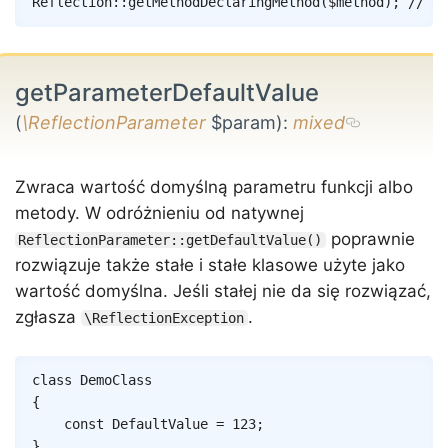
Reflection
::
getMethodDeclaringMethod
(
$method
)
;
// Re
getParameterDefaultValue
(
\ReflectionParameter
$param)
:
mixed
Zwraca wartość domyślną parametru funkcji albo
metody. W odróżnieniu od natywnej
poprawnie
ReflectionParameter::getDefaultValue()
rozwiązuje także stałe i stałe klasowe użyte jako
wartość domyślna. Jeśli stałej nie da się rozwiązać,
zgłasza
.
\ReflectionException
Copy
class
DemoClass
{
const
DefaultValue
=
123
;
}