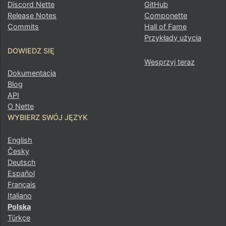
Discord Nette
GitHub
Release Notes
Componette
Commits
Hall of Fame
Przykłady użycia
DOWIEDZ SIĘ
Wesprzyj teraz
Dokumentacja
Blog
API
O Nette
WYBIERZ SWÓJ JĘZYK
English
Česky
Deutsch
Español
Français
Italiano
Polska
Türkçe