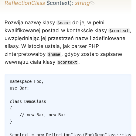
ReflectionClass
$context)
:
string
Rozwija nazwę klasy
do jej w pełni
$name
kwalifikowanej postaci w kontekście klasy
,
$context
uwzględniając jej przestrzeń nazw i zdefiniowane
aliasy. W istocie ustala, jak parser PHP
zinterpretowałby
, gdyby zostało zapisane
$name
wewnątrz ciała klasy
.
$context
Copy
namespace
Foo
;
use
Bar
;
class
DemoClass
{
// new Bar, new Baz
}
$context
=
new
ReflectionClass
(
Foo
\
DemoClass
::
class
)