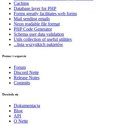
Caching
Database
layer for PHP
Forms
greatly facilitates web forms
Mail
sending emails
Neon
readable file format
PHP Code Generator
Schema
user data validation
Utils
collection of useful utilities
...lista wszystkich pakietów
Pomoc i wsparcie
Forum
Discord Nette
Release Notes
Commits
Dowiedz się
Dokumentacja
Blog
API
O Nette