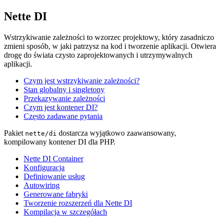
Nette DI
Wstrzykiwanie zależności to wzorzec projektowy, który zasadniczo
zmieni sposób, w jaki patrzysz na kod i tworzenie aplikacji. Otwiera
drogę do świata czysto zaprojektowanych i utrzymywalnych
aplikacji.
Czym jest wstrzykiwanie zależności?
Stan globalny i singletony
Przekazywanie zależności
Czym jest kontener DI?
Często zadawane pytania
Pakiet
dostarcza wyjątkowo zaawansowany,
nette/di
kompilowany kontener DI dla PHP.
Nette DI Container
Konfiguracja
Definiowanie usług
Autowiring
Generowane fabryki
Tworzenie rozszerzeń dla Nette DI
Kompilacja w szczegółach