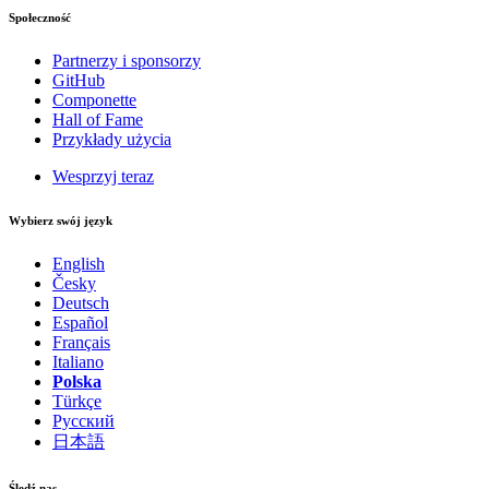
Społeczność
Partnerzy i sponsorzy
GitHub
Componette
Hall of Fame
Przykłady użycia
Wesprzyj teraz
Wybierz swój język
English
Česky
Deutsch
Español
Français
Italiano
Polska
Türkçe
Русский
日本語
Śledź nas