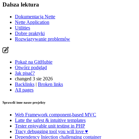
Dalsza lektura
Dokumentacja Nette
Nette Application
Utilities
Dobre praktyki
Rozwiązywanie problemów
Pokaż na GitHubie
Otwórz podgląd
Jak pisać?
changed 3 sie 2026
Backlinks
|
Broken links
All pages
Sprawdź inne nasze projekty
Web Framework
component-based MVC
Latte
the safest & intuitive templates
Tester
enjoyable unit testing in PHP
Tracy
debugging tool you will love ♥
Dependency Injection
challenging container