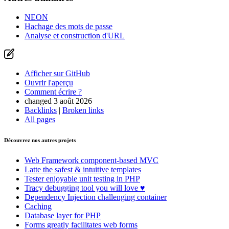
NEON
Hachage des mots de passe
Analyse et construction d'URL
Afficher sur GitHub
Ouvrir l'aperçu
Comment écrire ?
changed 3 août 2026
Backlinks
|
Broken links
All pages
Découvrez nos autres projets
Web Framework
component-based MVC
Latte
the safest & intuitive templates
Tester
enjoyable unit testing in PHP
Tracy
debugging tool you will love ♥
Dependency Injection
challenging container
Caching
Database
layer for PHP
Forms
greatly facilitates web forms