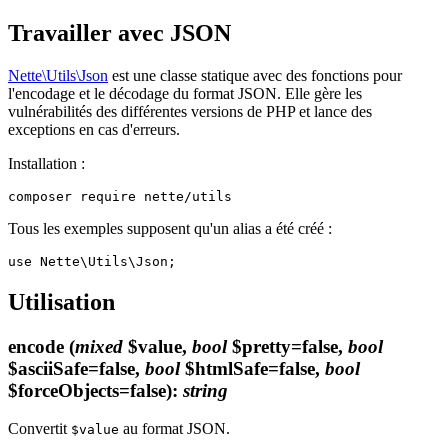
Travailler avec JSON
Nette\Utils\Json
est une classe statique avec des fonctions pour
l'encodage et le décodage du format JSON. Elle gère les
vulnérabilités des différentes versions de PHP et lance des
exceptions en cas d'erreurs.
Installation :
Tous les exemples supposent qu'un alias a été créé :
Utilisation
encode
(
mixed
$value,
bool
$pretty=false,
bool
$asciiSafe=false,
bool
$htmlSafe=false,
bool
$forceObjects=false)
:
string
Convertit
au format JSON.
$value