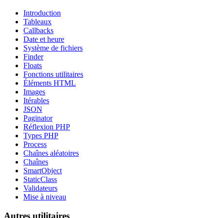
Introduction
Tableaux
Callbacks
Date et heure
Système de fichiers
Finder
Floats
Fonctions utilitaires
Éléments HTML
Images
Itérables
JSON
Paginator
Réflexion PHP
Types PHP
Process
Chaînes aléatoires
Chaînes
SmartObject
StaticClass
Validateurs
Mise à niveau
Autres utilitaires