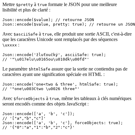
Mettre
à
formate le JSON pour une meilleure
$pretty
true
lisibilité et plus de clarté :
Json::encode($value); // retourne JSON

Avec
à
, elle produit une sortie ASCII, c'est-à-dire
$asciiSafe
true
que les caractères Unicode sont remplacés par des séquences
:
\uxxxx
Json::encode('žluťoučký', asciiSafe: true);

Le paramètre
assure que la sortie ne contiendra pas de
$htmlSafe
caractères ayant une signification spéciale en HTML :
Json::encode('one<two & three', htmlSafe: true);

Avec
à
, même les tableaux à clés numériques
$forceObjects
true
seront encodés comme des objets JavaScript :
Json::encode(['a', 'b', 'c']);

// '["a","b","c"]'

Json::encode(['a', 'b', 'c'], forceObjects: true);
