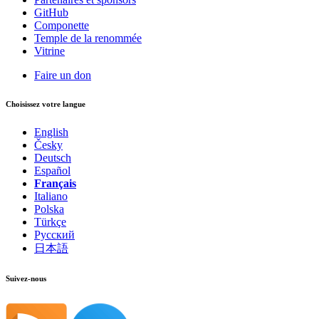
GitHub
Componette
Temple de la renommée
Vitrine
Faire un don
Choisissez votre langue
English
Česky
Deutsch
Español
Français
Italiano
Polska
Türkçe
Русский
日本語
Suivez-nous