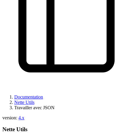
Vous avez trouvé un problème sur cette page ?
Afficher sur GitHub
(puis appuyez sur E pour modifier)
Ouvrir l'aperçu
Signaler un problème avec cette page sur GitHub
Documentation
Nette Utils
Travailler avec JSON
version:
4.x
Nette Utils