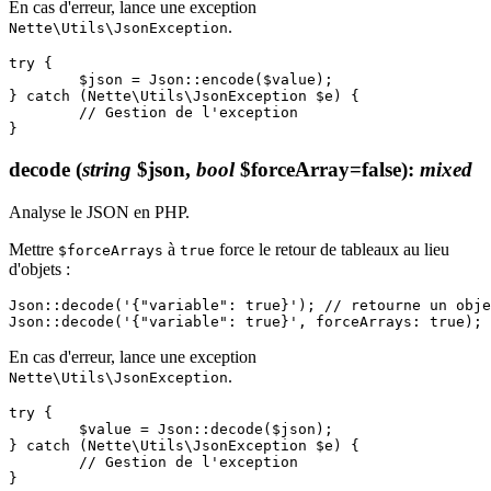
En cas d'erreur, lance une exception
.
Nette\Utils\JsonException
try {

	$json = Json::encode($value);

} catch (Nette\Utils\JsonException $e) {

	// Gestion de l'exception

decode
(
string
$json,
bool
$forceArray=false)
:
mixed
Analyse le JSON en PHP.
Mettre
à
force le retour de tableaux au lieu
$forceArrays
true
d'objets :
Json::decode('{"variable": true}'); // retourne un obje
En cas d'erreur, lance une exception
.
Nette\Utils\JsonException
try {

	$value = Json::decode($json);

} catch (Nette\Utils\JsonException $e) {

	// Gestion de l'exception
