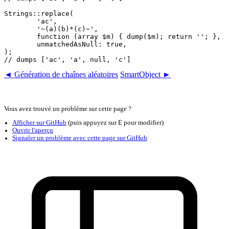
Strings::replace(

	'ac',

	'~(a)(b)*(c)~',

	function (array $m) { dump($m); return ''; },

	unmatchedAsNull: true,

);

◄ Génération de chaînes aléatoires
SmartObject ►