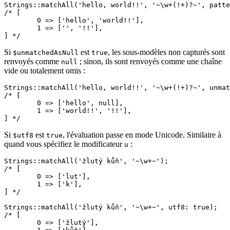
Strings::matchAll('hello, world!!', '~\w+(!+)?~', patte
/* [

	0 => ['hello', 'world!!'],

	1 => ['', '!!'],

Si
est
, les sous-modèles non capturés sont
$unmatchedAsNull
true
renvoyés comme
; sinon, ils sont renvoyés comme une chaîne
null
vide ou totalement omis :
Strings::matchAll('hello, world!!', '~\w+(!+)?~', unmat
/* [

	0 => ['hello', null],

	1 => ['world!!', '!!'],

Si
est
, l'évaluation passe en mode Unicode. Similaire à
$utf8
true
quand vous spécifiez le modificateur
:
u
Strings::matchAll('žlutý kůň', '~\w+~');

/* [

	0 => ['lut'],

	1 => ['k'],

] */

Strings::matchAll('žlutý kůň', '~\w+~', utf8: true);

/* [

	0 => ['žlutý'],
