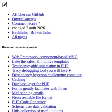
Afficher sur GitHub
Ouvrir l'aperçu
Comment écrire ?
changed 3 août 2026
Backlinks
|
Broken links
All pages
Découvrez nos autres projets
Web Framework
component-based MVC
Latte
the safest & intuitive templates
Tester
enjoyable unit testing in PHP
Tracy
debugging tool you will love ♥
Dependency Injection
challenging container
Caching
Database
layer for PHP
Forms
greatly facilitates web forms
Mail
sending emails
Neon
readable file format
PHP Code Generator
Schema
user data validation
Utils
collection of useful utilities