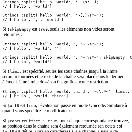
Strings::split('hello, world', '~,\s*~');

// ['hello', 'world']

Strings::split('hello, world', '~(,)\s*~');

Si
est
, seuls les éléments non vides seront
$skipEmpty
true
retournés :
Strings::split('hello, world, ', '~,\s*~');

// ['hello', 'world', '']

Strings::split('hello, world, ', '~,\s*~', skipEmpty: t
Si
est spécifié, seules les sous-chaînes jusqu'à la limite
$limit
seront retournées et le reste de la chaîne sera placé dans le dernier
élément. Une limite de –1 ou 0 signifie aucune restriction.
Strings::split('hello, world, third', '~,\s*~', limit: 
Si
est
, l'évaluation passe en mode Unicode. Similaire à
$utf8
true
quand vous spécifiez le modificateur
.
u
Si
est
, pour chaque correspondance trouvée,
$captureOffset
true
sa position dans la chaîne sera également retournée (en octets ; si
est défini, alors en caractères). Cela change la valeur de
$utf8