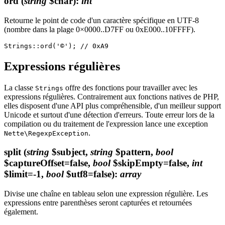
ord
(
string
$char)
:
int
Retourne le point de code d'un caractère spécifique en UTF-8
(nombre dans la plage 0×0000..D7FF ou 0xE000..10FFFF).
Expressions régulières
La classe
offre des fonctions pour travailler avec les
Strings
expressions régulières. Contrairement aux fonctions natives de PHP,
elles disposent d'une API plus compréhensible, d'un meilleur support
Unicode et surtout d'une détection d'erreurs. Toute erreur lors de la
compilation ou du traitement de l'expression lance une exception
.
Nette\RegexpException
split
(
string
$subject,
string
$pattern,
bool
$captureOffset=false,
bool
$skipEmpty=false,
int
$limit=-1,
bool
$utf8=false)
:
array
Divise une chaîne en tableau selon une expression régulière. Les
expressions entre parenthèses seront capturées et retournées
également.