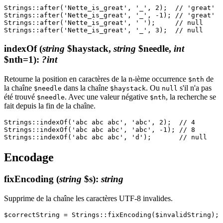
Strings::after('Nette_is_great', '_', 2);  // 'great'

Strings::after('Nette_is_great', '_', -1); // 'great'

Strings::after('Nette_is_great', ' ');     // null

indexOf
(
string
$haystack,
string
$needle,
int
$nth=1)
:
?int
Retourne la position en caractères de la n-ième occurrence
de
$nth
la chaîne
dans la chaîne
. Ou
s'il n'a pas
$needle
$haystack
null
été trouvé
. Avec une valeur négative
, la recherche se
$needle
$nth
fait depuis la fin de la chaîne.
Strings::indexOf('abc abc abc', 'abc', 2);  // 4

Strings::indexOf('abc abc abc', 'abc', -1); // 8

Encodage
fixEncoding
(
string
$s)
:
string
Supprime de la chaîne les caractères UTF-8 invalides.