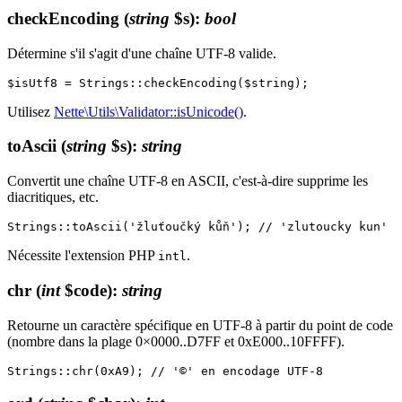
checkEncoding
(
string
$s)
:
bool
Détermine s'il s'agit d'une chaîne UTF-8 valide.
Utilisez
Nette\Utils\Validator::isUnicode()
.
toAscii
(
string
$s)
:
string
Convertit une chaîne UTF-8 en ASCII, c'est-à-dire supprime les
diacritiques, etc.
Nécessite l'extension PHP
.
intl
chr
(
int
$code)
:
string
Retourne un caractère spécifique en UTF-8 à partir du point de code
(nombre dans la plage 0×0000..D7FF et 0xE000..10FFFF).