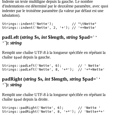
Indente un texte multiligne depuis la gauche. Le nombre
d'indentations est déterminé par le deuxième paramètre, avec quoi
indenter par le troisième paramètre (la valeur par défaut est une
tabulation).
Strings::indent('Nette');         // "\tNette"

padLeft
(
string
$s,
int
$length,
string
$pad=
`'
`)
:
string
'
Remplit une chaîne UTF-8 à la longueur spécifiée en répétant la
chaîne
depuis la gauche.
$pad
Strings::padLeft('Nette', 6);        // ' Nette'

padRight
(
string
$s,
int
$length,
string
$pad=
`'
`)
:
string
'
Remplit une chaîne UTF-8 à la longueur spécifiée en répétant la
chaîne
depuis la droite.
$pad
Strings::padRight('Nette', 6);       // 'Nette '
