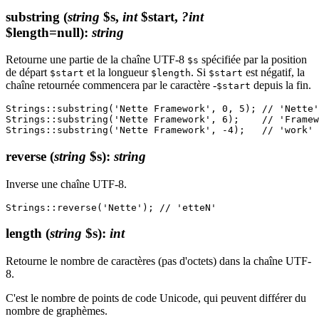
substring
(
string
$s,
int
$start,
?int
$length=null)
:
string
Retourne une partie de la chaîne UTF-8
spécifiée par la position
$s
de départ
et la longueur
. Si
est négatif, la
$start
$length
$start
chaîne retournée commencera par le caractère -
depuis la fin.
$start
Strings::substring('Nette Framework', 0, 5); // 'Nette'

Strings::substring('Nette Framework', 6);    // 'Framew
reverse
(
string
$s)
:
string
Inverse une chaîne UTF-8.
length
(
string
$s)
:
int
Retourne le nombre de caractères (pas d'octets) dans la chaîne UTF-
8.
C'est le nombre de points de code Unicode, qui peuvent différer du
nombre de graphèmes.