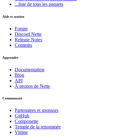
...liste de tous les paquets
Vous avez trouvé un problème sur cette page ?
Aide et soutien
Afficher sur GitHub
(puis appuyez sur E pour modifier)
Forum
Ouvrir l'aperçu
Discord Nette
Signaler un problème avec cette page sur GitHub
Release Notes
Commits
Apprendre
Documentation
Blog
API
À propos de Nette
Communauté
Partenaires et sponsors
GitHub
Componette
Temple de la renommée
Vitrine