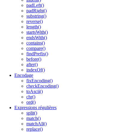
padLeft()
padRight()
substring()
reverse()
length()
startsWith()
endsWith()
contains()
compare()
findPrefix()
before()
after()
indexOf()
Encodage
fixEncoding()
checkEncoding()
toAscii()
chr()
ord()
Expressions régulières
split()
match()
matchAll()
replace()