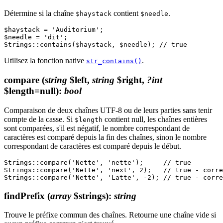
Détermine si la chaîne
contient
.
$haystack
$needle
$haystack = 'Auditorium';

$needle = 'dit';

Utilisez la fonction native
.
str_contains()
compare
(
string
$left,
string
$right,
?int
$length=null)
:
bool
Comparaison de deux chaînes UTF-8 ou de leurs parties sans tenir
compte de la casse. Si
contient null, les chaînes entières
$length
sont comparées, s'il est négatif, le nombre correspondant de
caractères est comparé depuis la fin des chaînes, sinon le nombre
correspondant de caractères est comparé depuis le début.
Strings::compare('Nette', 'nette');     // true

Strings::compare('Nette', 'next', 2);   // true - corre
findPrefix
(
array
$strings)
:
string
Trouve le préfixe commun des chaînes. Retourne une chaîne vide si