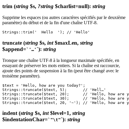
trim
(
string
$s,
?string
$charlist=null)
:
string
Supprime les espaces (ou autres caractères spécifiés par le deuxième
paramètre) du début et de la fin d'une chaîne UTF-8.
truncate
(
string
$s,
int
$maxLen,
string
$append=
`)
:
string
`'…'
Tronque une chaîne UTF-8 à la longueur maximale spécifiée, en
essayant de préserver les mots entiers. Si la chaîne est raccourcie,
ajoute des points de suspension à la fin (peut être changé avec le
troisième paramètre).
$text = 'Hello, how are you today?';

Strings::truncate($text, 5);       // 'Hell…'

Strings::truncate($text, 20);      // 'Hello, how are y
Strings::truncate($text, 30);      // 'Hello, how are y
indent
(
string
$s,
int
$level=1,
string
$indentationChar=
`)
:
string
`"\t"