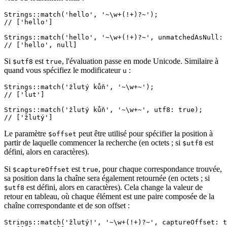
Strings::match('hello', '~\w+(!+)?~');

// ['hello']

Strings::match('hello', '~\w+(!+)?~', unmatchedAsNull: 
Si
est
, l'évaluation passe en mode Unicode. Similaire à
$utf8
true
quand vous spécifiez le modificateur
:
u
Strings::match('žlutý kůň', '~\w+~');

// ['lut']

Strings::match('žlutý kůň', '~\w+~', utf8: true);

Le paramètre
peut être utilisé pour spécifier la position à
$offset
partir de laquelle commencer la recherche (en octets ; si
est
$utf8
défini, alors en caractères).
Si
est
, pour chaque correspondance trouvée,
$captureOffset
true
sa position dans la chaîne sera également retournée (en octets ; si
est défini, alors en caractères). Cela change la valeur de
$utf8
retour en tableau, où chaque élément est une paire composée de la
chaîne correspondante et de son offset :
Strings::match('žlutý!', '~\w+(!+)?~', captureOffset: t