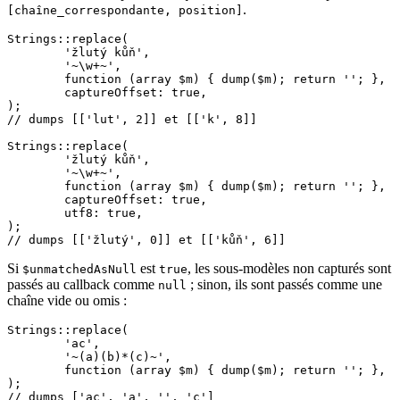
.
[chaîne_correspondante, position]
Strings::replace(

	'žlutý kůň',

	'~\w+~',

	function (array $m) { dump($m); return ''; },

	captureOffset: true,

);

// dumps [['lut', 2]] et [['k', 8]]

Strings::replace(

	'žlutý kůň',

	'~\w+~',

	function (array $m) { dump($m); return ''; },

	captureOffset: true,

	utf8: true,

);

Si
est
, les sous-modèles non capturés sont
$unmatchedAsNull
true
passés au callback comme
; sinon, ils sont passés comme une
null
chaîne vide ou omis :
Strings::replace(

	'ac',

	'~(a)(b)*(c)~',

	function (array $m) { dump($m); return ''; },

);

// dumps ['ac', 'a', '', 'c']
