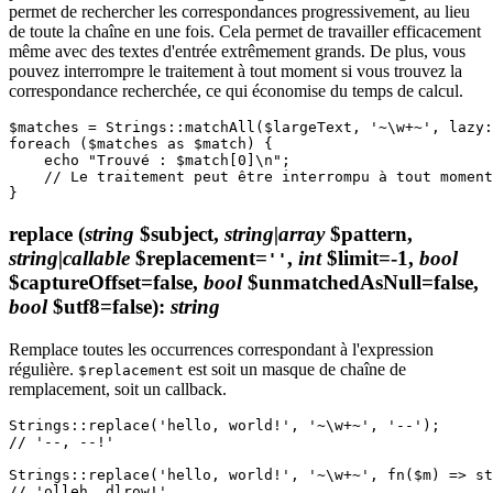
permet de rechercher les correspondances progressivement, au lieu
de toute la chaîne en une fois. Cela permet de travailler efficacement
même avec des textes d'entrée extrêmement grands. De plus, vous
pouvez interrompre le traitement à tout moment si vous trouvez la
correspondance recherchée, ce qui économise du temps de calcul.
$matches = Strings::matchAll($largeText, '~\w+~', lazy:
foreach ($matches as $match) {

    echo "Trouvé : $match[0]\n";

    // Le traitement peut être interrompu à tout moment

replace
(
string
$subject,
string|array
$pattern,
string|callable
$replacement=
,
int
$limit=-1,
bool
''
$captureOffset=false,
bool
$unmatchedAsNull=false,
bool
$utf8=false)
:
string
Remplace toutes les occurrences correspondant à l'expression
régulière.
est soit un masque de chaîne de
$replacement
remplacement, soit un callback.
Strings::replace('hello, world!', '~\w+~', '--');

// '--, --!'

Strings::replace('hello, world!', '~\w+~', fn($m) => st