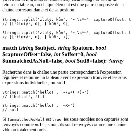
retour en tableau, où chaque élément est une paire composée de la
chaîne correspondante et de sa position.
Strings::split('žlutý, kůň', '~,\s*~', captureOffset: t
// [['žlutý', 0], ['kůň', 9]]

Strings::split('žlutý, kůň', '~,\s*~', captureOffset: t
match
(
string
$subject,
string
$pattern,
bool
$captureOffset=false,
int
$offset=0,
bool
$unmatchedAsNull=false,
bool
$utf8=false)
:
?array
Recherche dans la chaîne une partie correspondant à l'expression
régulière et retourne un tableau avec l'expression trouvée et les sous-
expressions individuelles, ou
.
null
Strings::match('hello!', '~\w+(!+)~');

// ['hello!', '!']

Strings::match('hello!', '~X~');

Si
est
, les sous-modèles non capturés sont
$unmatchedAsNull
true
renvoyés comme
; sinon, ils sont renvoyés comme une chaîne
null
vide ou totalement omis :