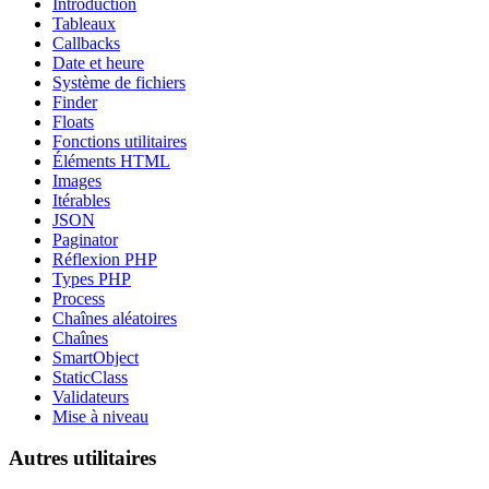
Introduction
Tableaux
Callbacks
Date et heure
Système de fichiers
Finder
Floats
Fonctions utilitaires
Éléments HTML
Images
Itérables
JSON
Paginator
Réflexion PHP
Types PHP
Process
Chaînes aléatoires
Chaînes
SmartObject
StaticClass
Validateurs
Mise à niveau
Autres utilitaires