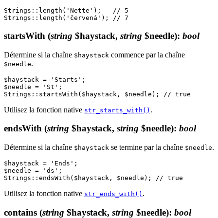
Strings::length('Nette');   // 5

startsWith
(
string
$haystack,
string
$needle)
:
bool
Détermine si la chaîne
commence par la chaîne
$haystack
.
$needle
$haystack = 'Starts';

$needle = 'St';

Utilisez la fonction native
.
str_starts_with()
endsWith
(
string
$haystack,
string
$needle)
:
bool
Détermine si la chaîne
se termine par la chaîne
.
$haystack
$needle
$haystack = 'Ends';

$needle = 'ds';

Utilisez la fonction native
.
str_ends_with()
contains
(
string
$haystack,
string
$needle)
:
bool