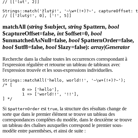
// [['lut', 2]]

Strings::match('žlutý!', '~\w+(!+)?~', captureOffset: t
matchAll
(
string
$subject,
string
$pattern,
bool
$captureOffset=false,
int
$offset=0,
bool
$unmatchedAsNull=false,
bool
$patternOrder=false,
bool
$utf8=false,
bool
$lazy=false)
:
array|Generator
Recherche dans la chaîne toutes les occurrences correspondant à
l'expression régulière et retourne un tableau de tableaux avec
l'expression trouvée et les sous-expressions individuelles.
Strings::matchAll('hello, world!!', '~\w+(!+)?~');

/* [

	0 => ['hello'],

	1 => ['world!!', '!!'],

Si
est
, la structure des résultats change de
$patternOrder
true
sorte que dans le premier élément se trouve un tableau des
correspondances complètes du modèle, dans le deuxième se trouve
un tableau des chaînes auxquelles correspond le premier sous-
modèle entre parenthèses, et ainsi de suite :