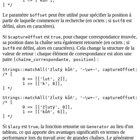
	1 => ['kůň'],

Le paramètre
peut être utilisé pour spécifier la position à
$offset
partir de laquelle commencer la recherche (en octets ; si
est
$utf8
défini, alors en caractères).
Si
est
, pour chaque correspondance trouvée,
$captureOffset
true
sa position dans la chaîne sera également retournée (en octets ; si
est défini, alors en caractères). Cela change la structure de la
$utf8
valeur de retour : chaque élément de correspondance est alors une
paire
:
[chaîne_correspondante, position]
Strings::matchAll('žlutý kůň', '~\w+~', captureOffset: 
/* [

	0 => [['lut', 2]],

	1 => [['k', 8]],

] */

Strings::matchAll('žlutý kůň', '~\w+~', captureOffset: 
/* [

	0 => [['žlutý', 0]],

	1 => [['kůň', 6]],

Si
est
, la fonction retourne un
au lieu d'un
$lazy
true
Generator
tableau, ce qui apporte des avantages significatifs en termes de
performance lors du travail avec de grandes chaînes. Le générateur