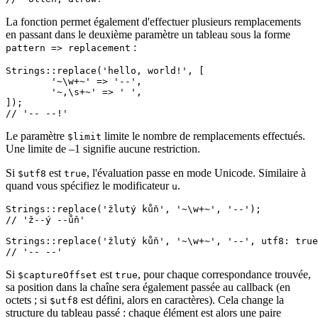
La fonction permet également d'effectuer plusieurs remplacements
en passant dans le deuxième paramètre un tableau sous la forme
:
pattern => replacement
Strings::replace('hello, world!', [

	'~\w+~' => '--',

	'~,\s+~' => ' ',

]);

Le paramètre
limite le nombre de remplacements effectués.
$limit
Une limite de –1 signifie aucune restriction.
Si
est
, l'évaluation passe en mode Unicode. Similaire à
$utf8
true
quand vous spécifiez le modificateur
.
u
Strings::replace('žlutý kůň', '~\w+~', '--');

// 'ž--ý --ůň'

Strings::replace('žlutý kůň', '~\w+~', '--', utf8: true
Si
est
, pour chaque correspondance trouvée,
$captureOffset
true
sa position dans la chaîne sera également passée au callback (en
octets ; si
est défini, alors en caractères). Cela change la
$utf8
structure du tableau passé : chaque élément est alors une paire