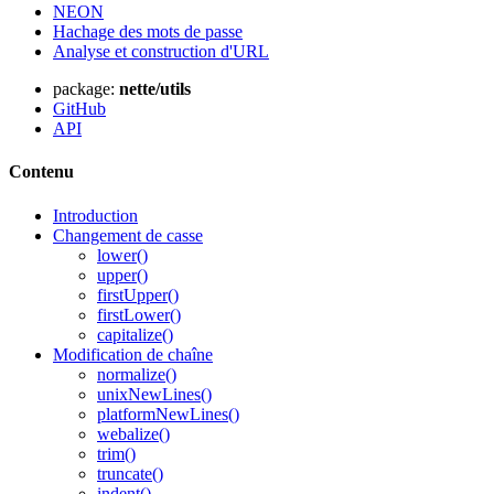
NEON
Hachage des mots de passe
Analyse et construction d'URL
package:
nette/utils
GitHub
API
Contenu
Introduction
Changement de casse
lower()
upper()
firstUpper()
firstLower()
capitalize()
Modification de chaîne
normalize()
unixNewLines()
platformNewLines()
webalize()
trim()
truncate()
indent()