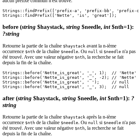
aucun préfixe commun n'est trouvé.
Strings::findPrefix(['prefix-a', 'prefix-bb', 'prefix-c
before
(
string
$haystack,
string
$needle,
int
$nth=1)
:
?string
Retourne la partie de la chaîne
avant la n-ième
$haystack
occurrence
de la chaîne
. Ou
si
n'a pas
$nth
$needle
null
$needle
été trouvé. Avec une valeur négative
, la recherche se fait
$nth
depuis la fin de la chaîne.
Strings::before('Nette_is_great', '_', 1);  // 'Nette'

Strings::before('Nette_is_great', '_', -2); // 'Nette'

Strings::before('Nette_is_great', ' ');     // null

after
(
string
$haystack,
string
$needle,
int
$nth=1)
:
?
string
Retourne la partie de la chaîne
après la n-ième
$haystack
occurrence
de la chaîne
. Ou
si
n'a pas
$nth
$needle
null
$needle
été trouvé. Avec une valeur négative
, la recherche se fait
$nth
depuis la fin de la chaîne.