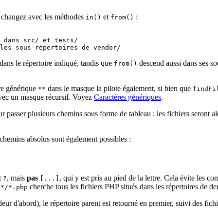
le changez avec les méthodes
et
:
in()
from()
ans le répertoire indiqué, tandis que
descend aussi dans ses sou
from()
ère générique
dans le masque la pilote également, si bien que
**
findFi
ec un masque récursif. Voyez
Caractères génériques
.
passer plusieurs chemins sous forme de tableau ; les fichiers seront alor
s chemins absolus sont également possibles :
t
, mais
pas
, qui y est pris au pied de la lettre. Cela évite le
?
[...]
cherche tous les fichiers PHP situés dans les répertoires de 
/*/*.php
eur d'abord), le répertoire parent est retourné en premier, suivi des fichi