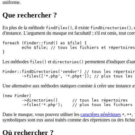
uniforme.
Que rechercher ?
En plus de la méthode
, il existe
,
findFiles()
findDirectories()
d'instance. L'argument du masque est facultatif ; s'il est omis, tout cor
foreach (Finder::find() as $file) {

	echo $file; // tous les fichiers et répertoires sont maintenant listés

Les méthodes
et
permettent d'indiquer d'aut
files()
directories()
Finder::findDirectories('vendor') // tous les répertoir
Une alternative aux méthodes statiques consiste à créer une instance 
(new Finder)

	->directories()      // tous les répertoires

Dans le masque, vous pouvez utiliser les
caractères génériques
,
,
*
**
symboliques sont eux aussi traités comme des répertoires ou des fichie
Où rechercher ?