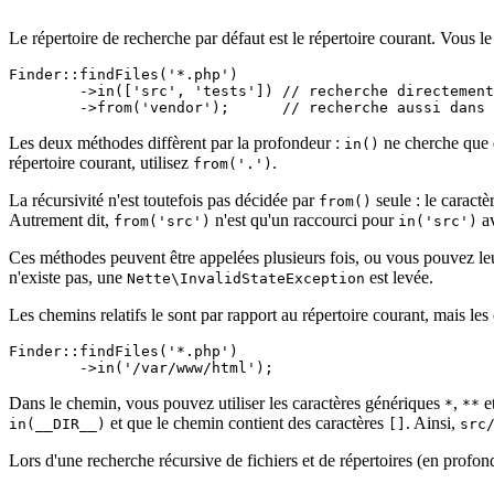
Le répertoire de recherche par défaut est le répertoire courant. Vous 
Finder::findFiles('*.php')

	->in(['src', 'tests']) // recherche directement dans src/ et tests/

Les deux méthodes diffèrent par la profondeur :
ne cherche que d
in()
répertoire courant, utilisez
.
from('.')
La récursivité n'est toutefois pas décidée par
seule : le caract
from()
Autrement dit,
n'est qu'un raccourci pour
av
from('src')
in('src')
Ces méthodes peuvent être appelées plusieurs fois, ou vous pouvez leur 
n'existe pas, une
est levée.
Nette\InvalidStateException
Les chemins relatifs le sont par rapport au répertoire courant, mais le
Finder::findFiles('*.php')

Dans le chemin, vous pouvez utiliser les caractères génériques
,
e
*
**
et que le chemin contient des caractères
. Ainsi,
in(__DIR__)
[]
src
Lors d'une recherche récursive de fichiers et de répertoires (en profond