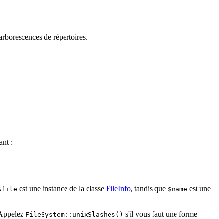
arborescences de répertoires.
ant :
est une instance de la classe
FileInfo
, tandis que
est une
$file
$name
 Appelez
s'il vous faut une forme
FileSystem::unixSlashes()