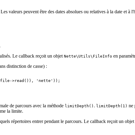
. Les valeurs peuvent être des dates absolues ou relatives à la date et à 
.
nalisés. Le callback reçoit un objet
en paramètr
Nette\Utils\FileInfo
ns distinction de casse) :
imale de parcours avec la méthode
.
ne 
limitDepth()
limitDepth(1)
me la limite.
quels répertoires entrer pendant le parcours. Le callback reçoit un obje