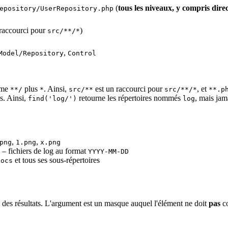
(
tous les niveaux, y compris dir
epository/UserRepository.php
l
 (raccourci pour
)
src/**/*
,
Model/Repository
Control
mme
plus
. Ainsi,
est un raccourci pour
, et
**/
*
src/**
src/**/*
**.p
s. Ainsi,
retourne les répertoires nommés
, mais jam
find('log/')
log
,
,
png
1.png
x.png
– fichiers de log au format
YYYY-MM-DD
et tous ses sous-répertoires
docs
es des résultats. L'argument est un masque auquel l'élément ne doit
pas
co