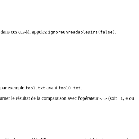
n dans ces cas-là, appelez
.
ignoreUnreadableDirs(false)
ne par exemple
avant
.
foo1.txt
foo10.txt
urner le résultat de la comparaison avec l'opérateur
(soit
,
ou
<=>
-1
0