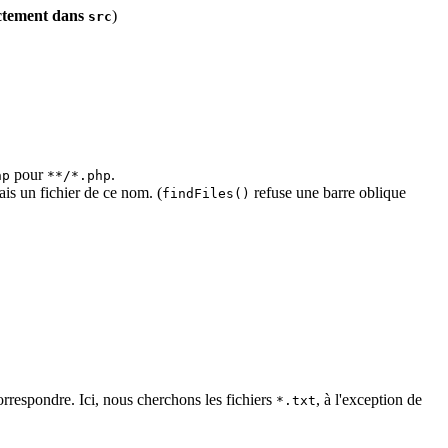
ectement dans
)
src
pour
.
hp
**/*.php
ais un fichier de ce nom. (
refuse une barre oblique
findFiles()
rrespondre. Ici, nous cherchons les fichiers
, à l'exception de
*.txt