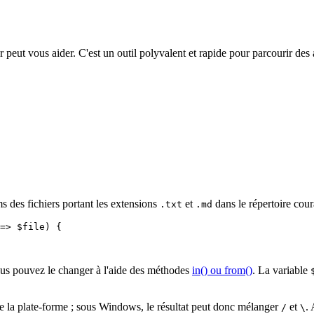
peut vous aider. C'est un outil polyvalent et rapide pour parcourir des 
ms des fichiers portant les extensions
et
dans le répertoire cour
.txt
.md
=> $file) {

vous pouvez le changer à l'aide des méthodes
in() ou from()
. La variable
 de la plate-forme ; sous Windows, le résultat peut donc mélanger
et
.
/
\