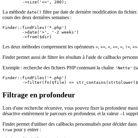
La méthode
filtre par date de dernière modification du fichier
date()
cours des deux dernières semaines :
Finder::findFiles('*.php')

	->date('>', '-2 weeks')

Les deux méthodes comprennent les opérateurs
,
,
,
,
,
,
>
>=
<
<=
=
!=
<>
Finder permet aussi de filtrer les résultats à l'aide de callbacks person
Exemple : recherche des fichiers PHP contenant la chaîne
(sa
'Nette'
Finder::findFiles('*.php')

Filtrage en profondeur
Lors d'une recherche récursive, vous pouvez fixer la profondeur max
désactive entièrement le parcours en profondeur, et la valeur –1 suppri
Finder permet d'utiliser des callbacks personnalisés pour décider dans 
pour y entrer :
true