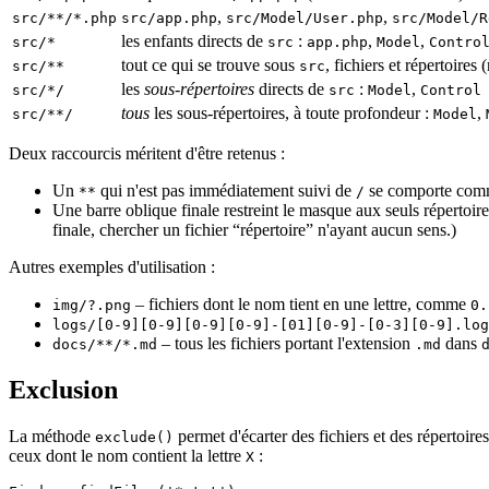
,
,
src/**/*.php
src/app.php
src/Model/User.php
src/Model/R
les enfants directs de
:
,
,
src/*
src
app.php
Model
Contro
tout ce qui se trouve sous
, fichiers et répertoires
src/**
src
les
sous-répertoires
directs de
:
,
src/*/
src
Model
Control
tous
les sous-répertoires, à toute profondeur :
,
src/**/
Model
Deux raccourcis méritent d'être retenus :
Un
qui n'est pas immédiatement suivi de
se comporte co
**
/
Une barre oblique finale restreint le masque aux seuls répertoire
finale, chercher un fichier “répertoire” n'ayant aucun sens.)
Autres exemples d'utilisation :
– fichiers dont le nom tient en une lettre, comme
img/?.png
0.
logs/[0-9][0-9][0-9][0-9]-[01][0-9]-[0-3][0-9].log
– tous les fichiers portant l'extension
dans
docs/**/*.md
.md
Exclusion
La méthode
permet d'écarter des fichiers et des répertoir
exclude()
ceux dont le nom contient la lettre
:
X