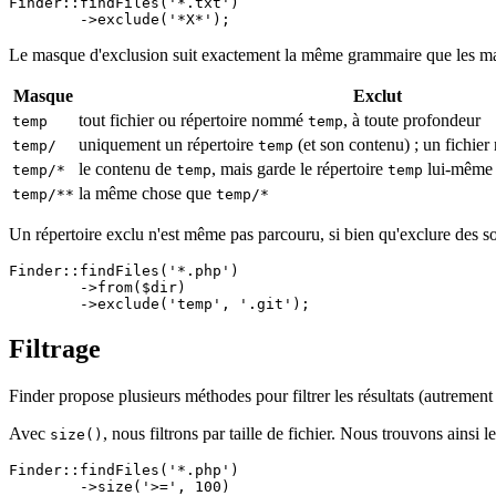
Finder::findFiles('*.txt')

Le masque d'exclusion suit exactement la même grammaire que les m
Masque
Exclut
tout fichier ou répertoire nommé
, à toute profondeur
temp
temp
uniquement un répertoire
(et son contenu) ; un fichi
temp/
temp
le contenu de
, mais garde le répertoire
lui-même
temp/*
temp
temp
la même chose que
temp/**
temp/*
Un répertoire exclu n'est même pas parcouru, si bien qu'exclure des sou
Finder::findFiles('*.php')

	->from($dir)

Filtrage
Finder propose plusieurs méthodes pour filtrer les résultats (autrement 
Avec
, nous filtrons par taille de fichier. Nous trouvons ainsi l
size()
Finder::findFiles('*.php')

	->size('>=', 100)
