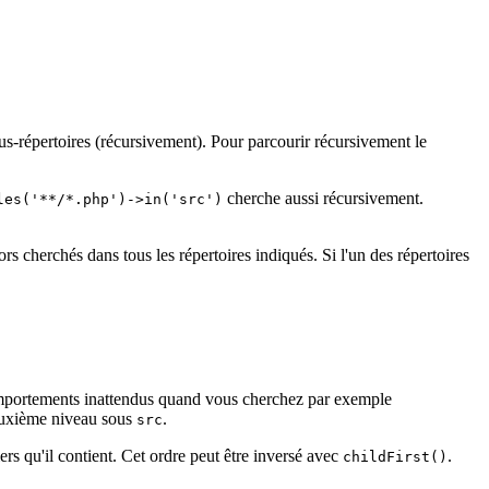
s-répertoires (récursivement). Pour parcourir récursivement le
cherche aussi récursivement.
les('**/*.php')->in('src')
s cherchés dans tous les répertoires indiqués. Si l'un des répertoires
s comportements inattendus quand vous cherchez par exemple
deuxième niveau sous
.
src
ers qu'il contient. Cet ordre peut être inversé avec
.
childFirst()