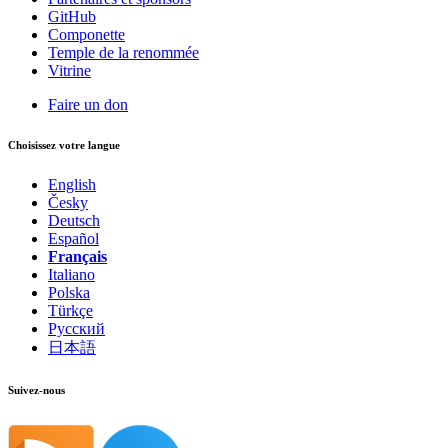
GitHub
Componette
Temple de la renommée
Vitrine
Faire un don
Choisissez votre langue
English
Česky
Deutsch
Español
Français
Italiano
Polska
Türkçe
Русский
日本語
Suivez-nous