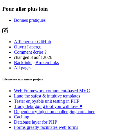
Pour aller plus loin
Bonnes pratiques
Afficher sur GitHub
Ouvrir l'aperçu
Comment écrire ?
changed 3 août 2026
Backlinks
|
Broken links
All pages
Découvrez nos autres projets
Web Framework
component-based MVC
Latte
the safest & intuitive templates
Tester
enjoyable unit testing in PHP
Tracy
debugging tool you will love ♥
Dependency Injection
challenging container
Caching
Database
layer for PHP
Forms
greatly facilitates web forms