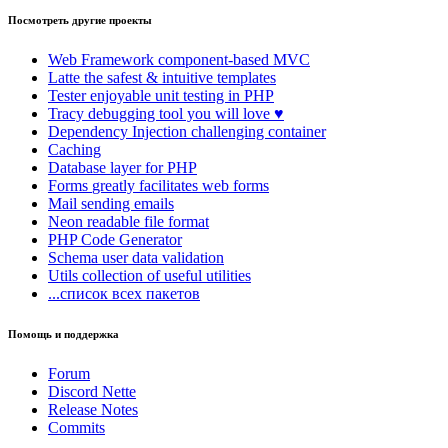
Посмотреть другие проекты
Web Framework
component-based MVC
Latte
the safest & intuitive templates
Tester
enjoyable unit testing in PHP
Tracy
debugging tool you will love ♥
Dependency Injection
challenging container
Caching
Database
layer for PHP
Forms
greatly facilitates web forms
Mail
sending emails
Neon
readable file format
PHP Code Generator
Schema
user data validation
Utils
collection of useful utilities
...список всех пакетов
Помощь и поддержка
Forum
Discord Nette
Release Notes
Commits