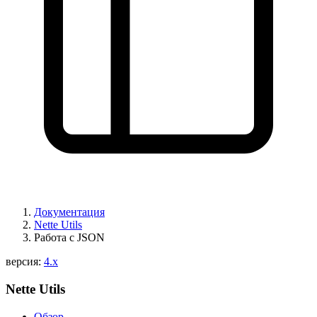
Вы нашли проблему на этой странице?
Показать на GitHub
(затем нажмите E для редактирования)
Открыть предпросмотр
Сообщить о проблеме с этой страницей на GitHub
Документация
Nette Utils
Работа с JSON
версия:
4.x
Nette Utils
Обзор