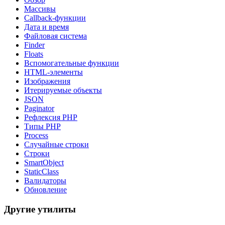
Массивы
Callback-функции
Дата и время
Файловая система
Finder
Floats
Вспомогательные функции
HTML-элементы
Изображения
Итерируемые объекты
JSON
Paginator
Рефлексия PHP
Типы PHP
Process
Случайные строки
Строки
SmartObject
StaticClass
Валидаторы
Обновление
Другие утилиты