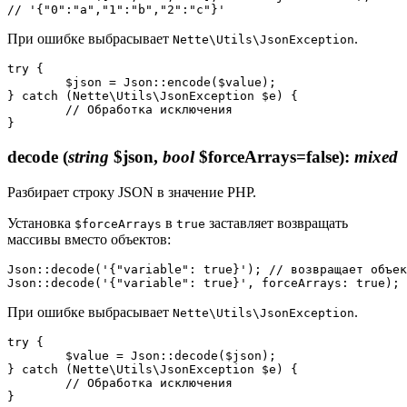
При ошибке выбрасывает
.
Nette\Utils\JsonException
try {

	$json = Json::encode($value);

} catch (Nette\Utils\JsonException $e) {

	// Обработка исключения

decode
(
string
$json,
bool
$forceArrays=false)
:
mixed
Разбирает строку JSON в значение PHP.
Установка
в
заставляет возвращать
$forceArrays
true
массивы вместо объектов:
Json::decode('{"variable": true}'); // возвращает объек
При ошибке выбрасывает
.
Nette\Utils\JsonException
try {

	$value = Json::decode($json);

} catch (Nette\Utils\JsonException $e) {

	// Обработка исключения
