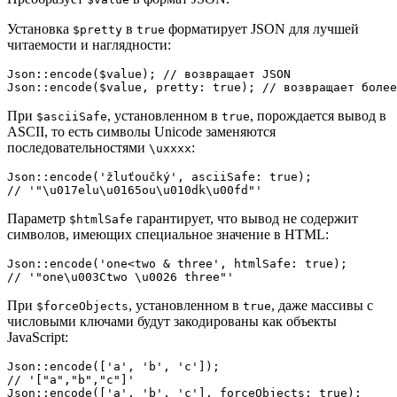
Установка
в
форматирует JSON для лучшей
$pretty
true
читаемости и наглядности:
Json::encode($value); // возвращает JSON

При
, установленном в
, порождается вывод в
$asciiSafe
true
ASCII, то есть символы Unicode заменяются
последовательностями
:
\uxxxx
Json::encode('žluťoučký', asciiSafe: true);

Параметр
гарантирует, что вывод не содержит
$htmlSafe
символов, имеющих специальное значение в HTML:
Json::encode('one<two & three', htmlSafe: true);

При
, установленном в
, даже массивы с
$forceObjects
true
числовыми ключами будут закодированы как объекты
JavaScript:
Json::encode(['a', 'b', 'c']);

// '["a","b","c"]'

Json::encode(['a', 'b', 'c'], forceObjects: true);
