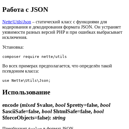
Работа с JSON
Nette\Utils\Json
– статический класс с функциями для
кодирования и декодирования формата JSON. Он устраняет
уязвимости разных версий PHP и при ошибках выбрасывает
исключения.
Установка:
Во всех примерах предполагается, что определён такой
псевдоним класса:
Использование
encode
(
mixed
$value,
bool
$pretty=false,
bool
$asciiSafe=false,
bool
$htmlSafe=false,
bool
$forceObjects=false)
:
string
Преобразует
в формат JSON.
$value