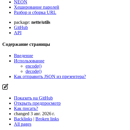
NEON
Хеширование паролей
Разбор и сборка URL
package:
nette/utils
GitHub
API
Содержание страницы
Введение
Использование
encode()
decode()
Как отправить JSON из презентера?
Показать на GitHub
Открыть предпросмотр
Как писать?
changed 3 авг. 2026 г.
Backlinks
|
Broken links
All pages