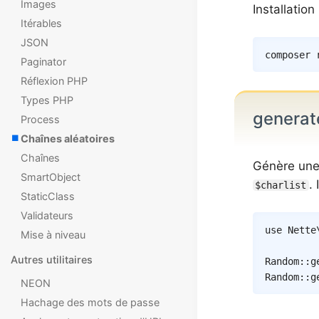
Images
Installation 
Itérables
JSON
composer
Paginator
Réflexion PHP
Types PHP
genera
Process
Chaînes aléatoires
Chaînes
Génère une 
SmartObject
.
$charlist
StaticClass
Validateurs
use
Nette
Mise à niveau
Autres utilitaires
Random
::
g
Random
::
g
NEON
Hachage des mots de passe