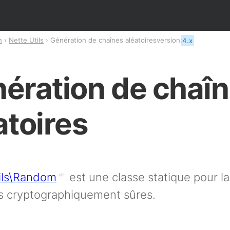
n
Nette Utils
Génération de chaînes aléatoires
version:
4.x
ération de chaî
atoires
ils\Random
est une classe statique pour l
es cryptographiquement sûres.