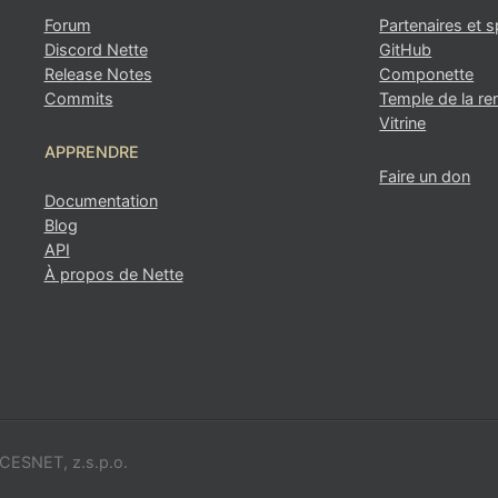
Afficher sur GitHub
(puis appuyez sur E pour modifi
Forum
Partenaires et 
Ouvrir l'aperçu
Discord Nette
GitHub
Signaler un problème avec cette page sur GitHub
Release Notes
Componette
Commits
Temple de la 
Vitrine
APPRENDRE
Faire un don
Documentation
Blog
API
À propos de Nette
e CESNET, z.s.p.o.