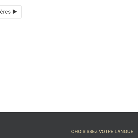
tères ►
 ?
É
CHOISISSEZ VOTRE LANGUE