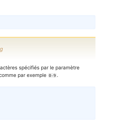
Copy
ng
actères spécifiés par le paramètre
its comme par exemple
.
0-9
Copy