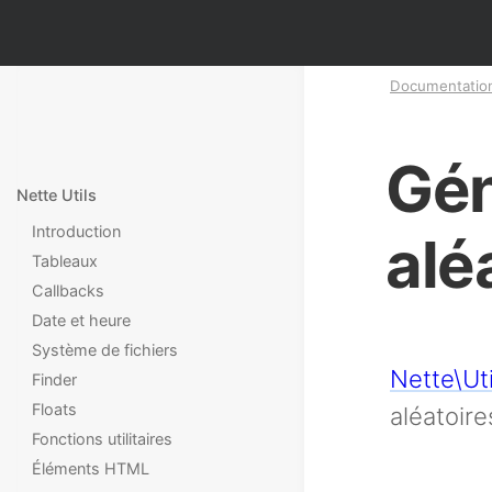
Documentatio
Gén
Nette Utils
Introduction
alé
Tableaux
Callbacks
Date et heure
Système de fichiers
Nette\Ut
Finder
Floats
aléatoir
Fonctions utilitaires
Éléments HTML