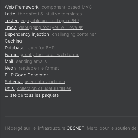
Web Framework
component-based MVC
Latte
the safest & intuitive templates
Tester
enjoyable unit testing in PHP
Tracy
debugging tool you will love ♥
Dependency Injection
challenging container
Caching
Database
layer for PHP
Forms
greatly facilitates web forms
Mail
sending emails
Neon
readable file format
PHP Code Generator
Schema
user data validation
Utils
collection of useful utilities
...liste de tous les paquets
Hébergé sur l'e-infrastructure
CESNET
. Merci pour le soutien d