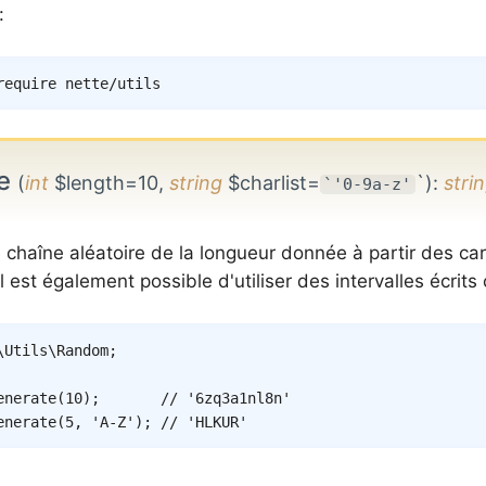
:
te
(
int
$length=10,
string
$charlist=
`)
:
stri
`'0-9a-z'
chaîne aléatoire de la longueur donnée à partir des car
 Il est également possible d'utiliser des intervalles écr
\
Utils
\
Random
;
enerate
(
10
)
;
// '6zq3a1nl8n'
enerate
(
5
,
'A-Z'
)
;
// 'HLKUR'