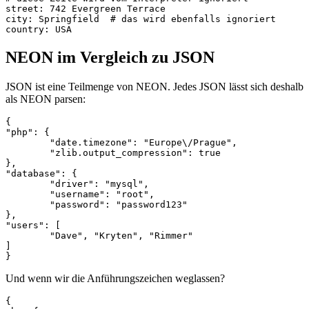
street: 742 Evergreen Terrace

city: Springfield  # das wird ebenfalls ignoriert

NEON im Vergleich zu JSON
JSON ist eine Teilmenge von NEON. Jedes JSON lässt sich deshalb
als NEON parsen:
{

"php": {

	"date.timezone": "Europe\/Prague",

	"zlib.output_compression": true

},

"database": {

	"driver": "mysql",

	"username": "root",

	"password": "password123"

},

"users": [

	"Dave", "Kryten", "Rimmer"

]

Und wenn wir die Anführungszeichen weglassen?
{
