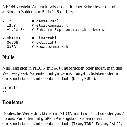
NEON versteht Zahlen in wissenschaftlicher Schreibweise und
außerdem Zahlen zur Basis 2, 8 und 16:
- 12         # ganze Zahl

- 12.3       # Gleitkommazahl

- +1.2e-34   # Zahl in Exponentialschreibweise

- 0b11010    # Binärzahl

- 0o666      # Oktalzahl

Nulls
Null lässt sich in NEON mit
ausdrücken oder indem man den
null
Wert weglässt. Varianten mit großem Anfangsbuchstaben oder in
Großbuchstaben sind ebenfalls erlaubt (
,
).
Null
NULL
a: null

Booleans
Boolesche Werte drückt man in NEON mit
/
oder
/
true
false
yes
aus. Varianten mit großem Anfangsbuchstaben oder in
no
Großbuchstaben sind ebenfalls erlaubt (
,
,
,
,
True
TRUE
False
FALSE