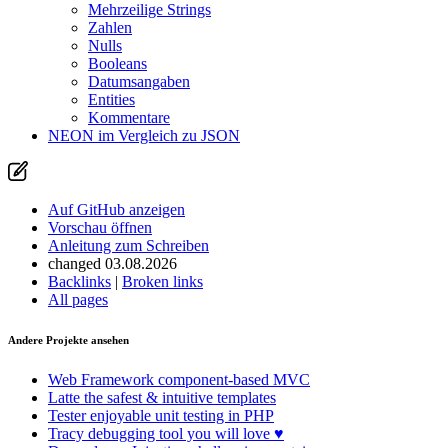
Mehrzeilige Strings
Zahlen
Nulls
Booleans
Datumsangaben
Entities
Kommentare
NEON im Vergleich zu JSON
Auf GitHub anzeigen
Vorschau öffnen
Anleitung zum Schreiben
changed 03.08.2026
Backlinks
|
Broken links
All pages
Andere Projekte ansehen
Web Framework
component-based MVC
Latte
the safest & intuitive templates
Tester
enjoyable unit testing in PHP
Tracy
debugging tool you will love ♥