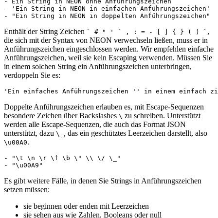
- Ein String in NEON ohne Anführungszeichen

- 'Ein String in NEON in einfachen Anführungszeichen'

Enthält der String Zeichen
,
` # " ' ` , : = - [ ] { } ( ) `
die sich mit der Syntax von NEON verwechseln ließen, muss er in
Anführungszeichen eingeschlossen werden. Wir empfehlen einfache
Anführungszeichen, weil sie kein Escaping verwenden. Müssen Sie
in einem solchen String ein Anführungszeichen unterbringen,
verdoppeln Sie es:
Doppelte Anführungszeichen erlauben es, mit Escape-Sequenzen
besondere Zeichen über Backslashes
zu schreiben. Unterstützt
\
werden alle Escape-Sequenzen, die auch das Format JSON
unterstützt, dazu
, das ein geschütztes Leerzeichen darstellt, also
\_
.
\u00A0
- "\t \n \r \f \b \" \\ \/ \_"

Es gibt weitere Fälle, in denen Sie Strings in Anführungszeichen
setzen müssen:
sie beginnen oder enden mit Leerzeichen
sie sehen aus wie Zahlen, Booleans oder null