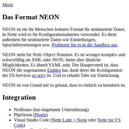
Menü
Das Format NEON
NEON ist ein für Menschen lesbares Format für strukturierte Daten.
In Nette wird es für Konfigurationsdateien verwendet. Es dient
außerdem für strukturierte Daten wie Einstellungen,
Sprachübersetzungen usw.
Probieren Sie es in der Sandbox aus
.
NEON steht für
Nette Object Notation
. Es ist weniger komplex und
schwerfällig als XML oder JSON, bietet aber ähnliche
Möglichkeiten. Es ähnelt YAML sehr. Der Hauptvorteil ist, dass
NEON die sogenannten
Entities
hat, dank derer die Konfiguration
der DI-Services
so sexy
ist. Und es erlaubt Tabs zur Einrückung.
NEON ist von Grund auf so gebaut, dass es einfach zu benutzen ist.
Integration
NetBeans (hat eingebaute Unterstützung)
PhpStorm (
Plugin
)
Visual Studio Code (
Nette Latte + Neon
oder
Nette for VS
Code
)