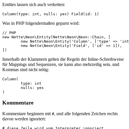
Entities lassen sich auch verketten:
Was in PHP folgendermaßen geparst wird:
// PHP

new Nette\Neon\Entity(Nette\Neon\Neon::Chain, [

	new Nette\Neon\Entity('Column', ['type' => 'int', 'nulls' => true]),

	new Nette\Neon\Entity('Field', ['id' => 1]),

Innerhalb der Klammern gelten die Regeln der Inline-Schreibweise
für Mappings und Sequenzen, sie kann also mehrzeilig sein, und
Kommas sind nicht nötig:
Column(

	type: int

	nulls: yes

Kommentare
Kommentare beginnen mit
, und alle folgenden Zeichen rechts
#
davon werden ignoriert:
# diese Zeile wird vom Interpreter ignoriert
