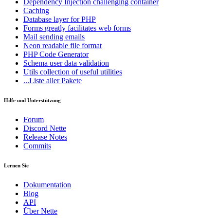
Dependency Injection
challenging container
Caching
Database
layer for PHP
Forms
greatly facilitates web forms
Mail
sending emails
Neon
readable file format
PHP Code Generator
Schema
user data validation
Utils
collection of useful utilities
...Liste aller Pakete
Hilfe und Unterstützung
Haben Sie ein Problem auf dieser Seite gefunden?
Forum
Discord Nette
Auf GitHub anzeigen
(drücken Sie dann E zum Bearbeiten)
Release Notes
Vorschau öffnen
Commits
Ein Problem mit dieser Seite auf GitHub melden
Lernen Sie
Dokumentation
Blog
API
Über Nette