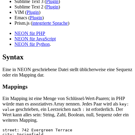
Sublime Text 3 (
Plugin
)
Sublime Text 2 (
Plugin
)
VIM (
Plugin
)
Emacs (
Plugin
)
Prism.js (
integrierte Sprache
)
NEON für PHP
NEON für JavaScript
NEON für Python
.
Syntax
Eine in NEON geschriebene Datei stellt üblicherweise eine Sequenz
oder ein Mapping dar.
Mappings
Ein Mapping ist eine Menge von Schlüssel-Wert-Paaren; in PHP
würde man es assoziatives Array nennen. Jedes Paar wird als
key:
geschrieben, ein Leerzeichen nach
ist erforderlich. Der
value
:
Wert kann alles sein: String, Zahl, Boolean, null, Sequenz oder ein
weiteres Mapping.
street: 742 Evergreen Terrace

city: Springfield
