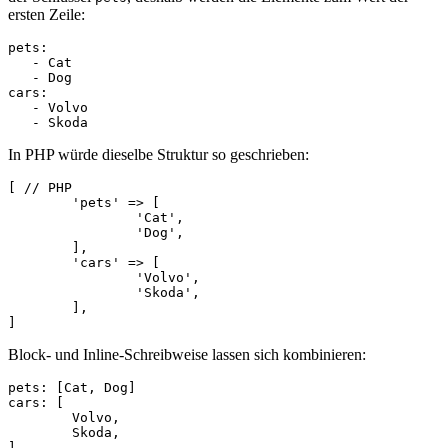
ersten Zeile:
pets:

   - Cat

   - Dog

cars:

   - Volvo

In PHP würde dieselbe Struktur so geschrieben:
[ // PHP

	'pets' => [

		'Cat',

		'Dog',

	],

	'cars' => [

		'Volvo',

		'Skoda',

	],

Block- und Inline-Schreibweise lassen sich kombinieren:
pets: [Cat, Dog]

cars: [

	Volvo,

	Skoda,
