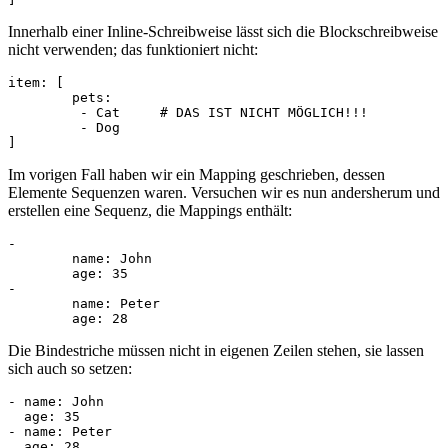
Innerhalb einer Inline-Schreibweise lässt sich die Blockschreibweise
nicht verwenden; das funktioniert nicht:
item: [

	pets:

	 - Cat     # DAS IST NICHT MÖGLICH!!!

	 - Dog

Im vorigen Fall haben wir ein Mapping geschrieben, dessen
Elemente Sequenzen waren. Versuchen wir es nun andersherum und
erstellen eine Sequenz, die Mappings enthält:
-

	name: John

	age: 35

-

	name: Peter

Die Bindestriche müssen nicht in eigenen Zeilen stehen, sie lassen
sich auch so setzen:
- name: John

  age: 35

- name: Peter
