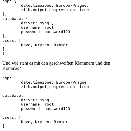
php: {

	date.timezone: Europe/Prague,

	zlib.output_compression: true

},

database: {

	driver: mysql,

	username: root,

	password: password123

},

users: [

	Dave, Kryten, Rimmer

]

Und wie steht es mit den geschweiften Klammern und den
Kommas?
php:

	date.timezone: Europe/Prague

	zlib.output_compression: true

database:

	driver: mysql

	username: root

	password: password123

users: [

	Dave, Kryten, Rimmer
