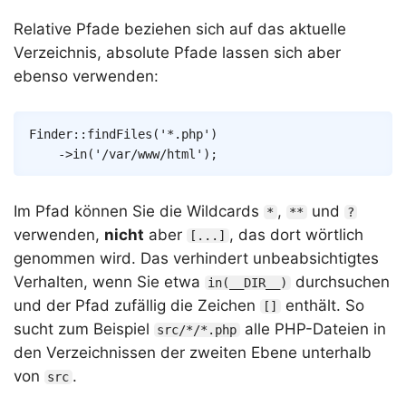
Relative Pfade beziehen sich auf das aktuelle
Verzeichnis, absolute Pfade lassen sich aber
ebenso verwenden:
Copy
Finder
::
findFiles
(
'*.php'
)
->
in
(
'/var/www/html'
)
;
Im Pfad können Sie die Wildcards
,
und
*
**
?
verwenden,
nicht
aber
, das dort wörtlich
[...]
genommen wird. Das verhindert unbeabsichtigtes
Verhalten, wenn Sie etwa
durchsuchen
in(__DIR__)
und der Pfad zufällig die Zeichen
enthält. So
[]
sucht zum Beispiel
alle PHP-Dateien in
src/*/*.php
den Verzeichnissen der zweiten Ebene unterhalb
von
.
src