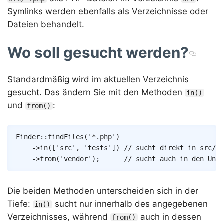
Symlinks werden ebenfalls als Verzeichnisse oder
Dateien behandelt.
Wo soll gesucht werden?
Standardmäßig wird im aktuellen Verzeichnis
gesucht. Das ändern Sie mit den Methoden
in()
und
:
from()
Copy
Finder
::
findFiles
(
'*.php'
)
->
in
(
[
'src'
,
'tests'
]
)
// sucht direkt in src/ u
->
from
(
'vendor'
)
;
// sucht auch in den Unte
Die beiden Methoden unterscheiden sich in der
Tiefe:
sucht nur innerhalb des angegebenen
in()
Verzeichnisses, während
auch in dessen
from()