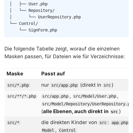
│   ├── User.php

│   └── Repository/

│       └── UserRepository.php

└── Control/

    └── SignForm.php
Die folgende Tabelle zeigt, worauf die einzelnen
Masken passen, für Dateien wie für Verzeichnisse:
Maske
Passt auf
nur
(direkt in
)
src/*.php
src/app.php
src
,
,
src/**/*.php
src/app.php
src/Model/User.php
src/Model/Repository/UserRepository.ph
(
alle Ebenen, auch direkt in
)
src
die direkten Kinder von
:
,
src/*
src
app.php
,
Model
Control