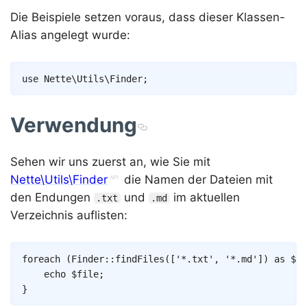
Die Beispiele setzen voraus, dass dieser Klassen-
Alias angelegt wurde:
Copy
use
Nette
\
Utils
\
Finder
;
Verwendung
Sehen wir uns zuerst an, wie Sie mit
Nette\Utils\Finder
die Namen der Dateien mit
den Endungen
und
im aktuellen
.txt
.md
Verzeichnis auflisten:
Copy
foreach
(
Finder
::
findFiles
(
[
'*.txt'
,
'*.md'
]
)
as
$na
echo
$file
;
}