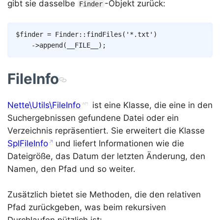
gibt sie dasselbe
-Objekt zurück:
Finder
Copy
$finder
=
Finder
::
findFiles
(
'*.txt'
)
->
append
(
__FILE__
)
;
FileInfo
Nette\Utils\FileInfo
ist eine Klasse, die eine in den
Suchergebnissen gefundene Datei oder ein
Verzeichnis repräsentiert. Sie erweitert die Klasse
SplFileInfo
und liefert Informationen wie die
Dateigröße, das Datum der letzten Änderung, den
Namen, den Pfad und so weiter.
Zusätzlich bietet sie Methoden, die den relativen
Pfad zurückgeben, was beim rekursiven
Durchlaufen nützlich ist: