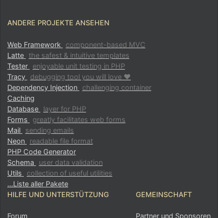
ANDERE PROJEKTE ANSEHEN
Web Framework
component-based MVC
Latte
the safest & intuitive templates
Tester
enjoyable unit testing in PHP
Tracy
debugging tool you will love ♥
Dependency Injection
challenging container
Caching
Database
layer for PHP
Forms
greatly facilitates web forms
Mail
sending emails
Neon
readable file format
PHP Code Generator
Schema
user data validation
Utils
collection of useful utilities
...Liste aller Pakete
HILFE UND UNTERSTÜTZUNG
GEMEINSCHAFT
Forum
Partner und Sponsoren