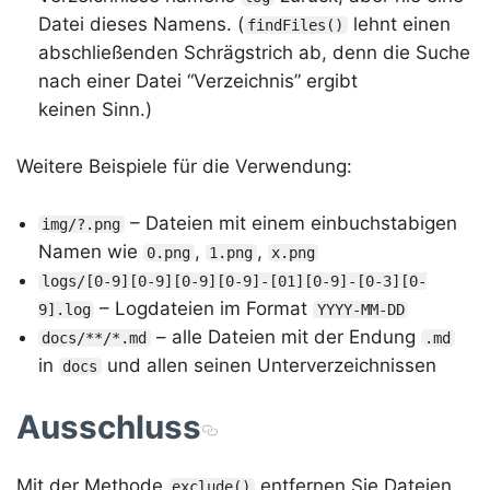
Datei dieses Namens. (
lehnt einen
findFiles()
abschließenden Schrägstrich ab, denn die Suche
nach einer Datei “Verzeichnis” ergibt
keinen Sinn.)
Weitere Beispiele für die Verwendung:
– Dateien mit einem einbuchstabigen
img/?.png
Namen wie
,
,
0.png
1.png
x.png
logs/[0-9][0-9][0-9][0-9]-[01][0-9]-[0-3][0-
– Logdateien im Format
9].log
YYYY-MM-DD
– alle Dateien mit der Endung
docs/**/*.md
.md
in
und allen seinen Unterverzeichnissen
docs
Ausschluss
Mit der Methode
entfernen Sie Dateien
exclude()