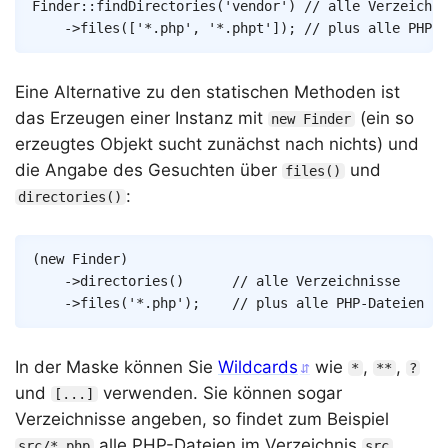
Copy
Finder
::
findDirectories
(
'vendor'
)
// alle Verzeichni
->
files
(
[
'*.php'
,
'*.phpt'
]
)
;
// plus alle PHP-D
Eine Alternative zu den statischen Methoden ist
das Erzeugen einer Instanz mit
(ein so
new Finder
erzeugtes Objekt sucht zunächst nach nichts) und
die Angabe des Gesuchten über
und
files()
:
directories()
Copy
(
new
Finder
)
->
directories
(
)
// alle Verzeichnisse
->
files
(
'*.php'
)
;
// plus alle PHP-Dateien
In der Maske können Sie
Wildcards
wie
,
,
*
**
?
und
verwenden. Sie können sogar
[...]
Verzeichnisse angeben, so findet zum Beispiel
alle PHP-Dateien im Verzeichnis
.
src/*.php
src