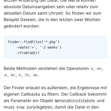
letzten Änderung der Datei. Die Werte können
absolute Datumsangaben sein oder relativ zum
aktuellen Datum samt Uhrzeit. So finden wir zum
Beispiel Dateien, die in den letzten zwei Wochen
geändert wurden:
Copy
Finder
::
findFiles
(
'*.php'
)
->
date
(
'>'
,
'-2 weeks'
)
->
from
(
$dir
)
Beide Methoden verstehen die Operatoren
,
,
>
>=
,
,
,
,
.
<
<=
=
!=
<>
Der Finder erlaubt es außerdem, die Ergebnisse mit
eigenen Callbacks zu filtern. Der Callback bekommt
als Parameter ein Objekt
und
Nette\Utils\FileInfo
muss
zurückgeben, damit die Datei in den
true