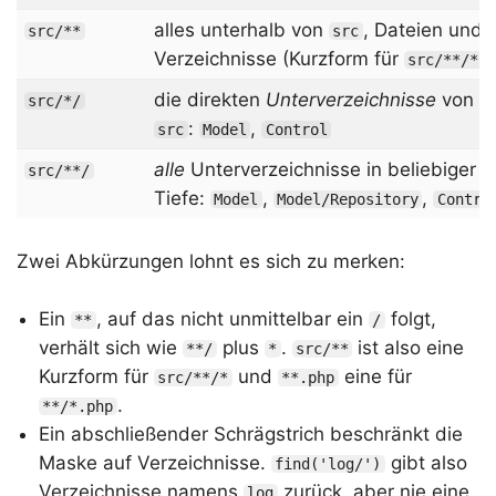
alles unterhalb von
, Dateien und
src/**
src
Verzeichnisse (Kurzform für
)
src/**/*
die direkten
Unterverzeichnisse
von
src/*/
:
,
src
Model
Control
alle
Unterverzeichnisse in beliebiger
src/**/
Tiefe:
,
,
Model
Model/Repository
Contro
Zwei Abkürzungen lohnt es sich zu merken:
Ein
, auf das nicht unmittelbar ein
folgt,
**
/
verhält sich wie
plus
.
ist also eine
**/
*
src/**
Kurzform für
und
eine für
src/**/*
**.php
.
**/*.php
Ein abschließender Schrägstrich beschränkt die
Maske auf Verzeichnisse.
gibt also
find('log/')
Verzeichnisse namens
zurück, aber nie eine
log