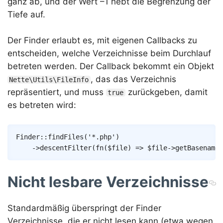
ganz ab, und der Wert –1 hebt die Begrenzung der
Tiefe auf.
Der Finder erlaubt es, mit eigenen Callbacks zu
entscheiden, welche Verzeichnisse beim Durchlauf
betreten werden. Der Callback bekommt ein Objekt
, das das Verzeichnis
Nette\Utils\FileInfo
repräsentiert, und muss
zurückgeben, damit
true
es betreten wird:
Copy
Finder
::
findFiles
(
'*.php'
)
->
descentFilter
(
fn
(
$file
)
=>
$file
->
getBasename
(
Nicht lesbare Verzeichnisse
Standardmäßig überspringt der Finder
Verzeichnisse, die er nicht lesen kann (etwa wegen