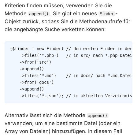
Kriterien finden müssen, verwenden Sie die
Methode
. Sie gibt ein neues
-
append()
Finder
Objekt zurück, sodass Sie die Methodenaufrufe für
die angehängte Suche verketten können:
Copy
(
$finder
=
new
Finder
)
// den ersten Finder in der V
->
files
(
'*.php'
)
// in src/ nach *.php-Dateien
->
from
(
'src'
)
->
append
(
)
->
files
(
'*.md'
)
// in docs/ nach *.md-Dateien
->
from
(
'docs'
)
->
append
(
)
->
files
(
'*.json'
)
;
// im aktuellen Verzeichnis n
Alternativ lässt sich die Methode
append()
verwenden, um eine bestimmte Datei (oder ein
Array von Dateien) hinzuzufügen. In diesem Fall