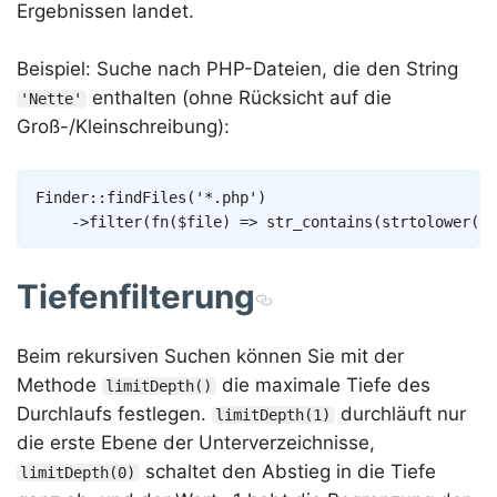
Ergebnissen landet.
Beispiel: Suche nach PHP-Dateien, die den String
enthalten (ohne Rücksicht auf die
'Nette'
Groß-/Kleinschreibung):
Copy
Finder
::
findFiles
(
'*.php'
)
->
filter
(
fn
(
$file
)
=>
str_contains
(
strtolower
(
$f
Tiefenfilterung
Beim rekursiven Suchen können Sie mit der
Methode
die maximale Tiefe des
limitDepth()
Durchlaufs festlegen.
durchläuft nur
limitDepth(1)
die erste Ebene der Unterverzeichnisse,
schaltet den Abstieg in die Tiefe
limitDepth(0)