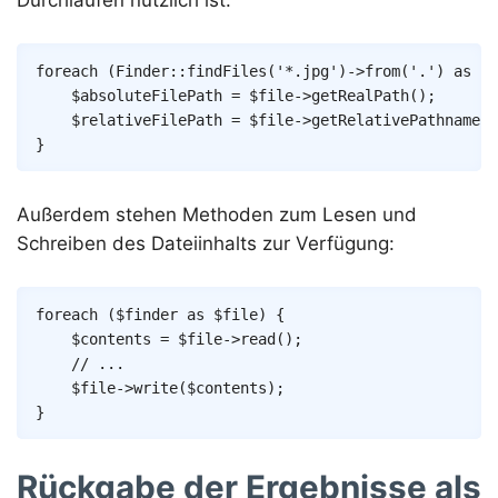
Copy
foreach
(
Finder
::
findFiles
(
'*.jpg'
)
->
from
(
'.'
)
as
$f
$absoluteFilePath
=
$file
->
getRealPath
(
)
;
$relativeFilePath
=
$file
->
getRelativePathname
(
)
}
Außerdem stehen Methoden zum Lesen und
Schreiben des Dateiinhalts zur Verfügung:
Copy
foreach
(
$finder
as
$file
)
{
$contents
=
$file
->
read
(
)
;
// ...
$file
->
write
(
$contents
)
;
}
Rückgabe der Ergebnisse als