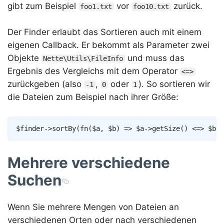
gibt zum Beispiel
vor
zurück.
foo1.txt
foo10.txt
Der Finder erlaubt das Sortieren auch mit einem
eigenen Callback. Er bekommt als Parameter zwei
Objekte
und muss das
Nette\Utils\FileInfo
Ergebnis des Vergleichs mit dem Operator
<=>
zurückgeben (also
,
oder
). So sortieren wir
-1
0
1
die Dateien zum Beispiel nach ihrer Größe:
Copy
$finder
->
sortBy
(
fn
(
$a
,
$b
)
=>
$a
->
getSize
(
)
<=>
$b
->
Mehrere verschiedene
Suchen
Wenn Sie mehrere Mengen von Dateien an
verschiedenen Orten oder nach verschiedenen