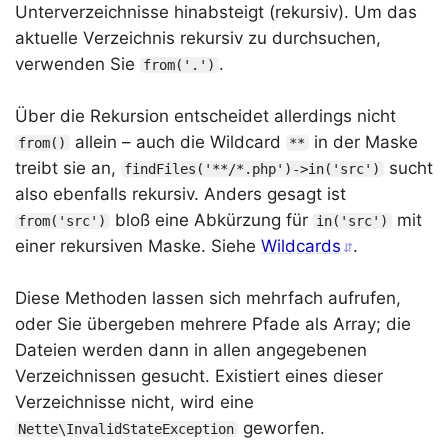
Unterverzeichnisse hinabsteigt (rekursiv). Um das
aktuelle Verzeichnis rekursiv zu durchsuchen,
verwenden Sie
.
from('.')
Über die Rekursion entscheidet allerdings nicht
allein – auch die Wildcard
in der Maske
from()
**
treibt sie an,
sucht
findFiles('**/*.php')->in('src')
also ebenfalls rekursiv. Anders gesagt ist
bloß eine Abkürzung für
mit
from('src')
in('src')
einer rekursiven Maske. Siehe
Wildcards
.
Diese Methoden lassen sich mehrfach aufrufen,
oder Sie übergeben mehrere Pfade als Array; die
Dateien werden dann in allen angegebenen
Verzeichnissen gesucht. Existiert eines dieser
Verzeichnisse nicht, wird eine
geworfen.
Nette\InvalidStateException