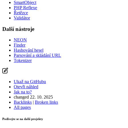
SmartObject
PHP Reflexe
Řetězce
Validátor
Další nástroje
NEON
Finder
Hashování hesel
Parsování a skládání URL
Tokenizer
Ukaž na GitHubu
Otevři náhled
Jak na to?
changed 22. 10. 2025
Backlinks
|
Broken links
All pages
Podívejte se na další projekty