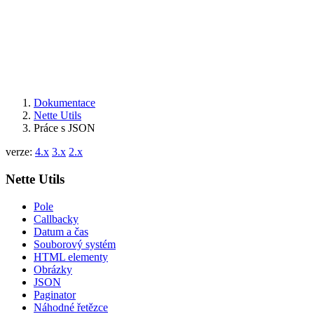
Dokumentace
Nette Utils
Práce s JSON
verze:
4.x
3.x
2.x
Nette Utils
Pole
Callbacky
Datum a čas
Souborový systém
HTML elementy
Obrázky
JSON
Paginator
Náhodné řetězce