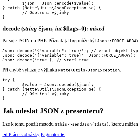
	$json = Json::encode($value);

} catch (Nette\Utils\JsonException $e) {

	// Ošetření výjimky

decode
(
string
$json,
int
$flags=0)
:
mixed
Parsuje JSON do PHP. Příznak
může být
$flag
Json::FORCE_ARRA
Json::decode('{"variable": true}'); // vrací objekt typ
Json::decode('{"variable": true}', Json::FORCE_ARRAY); 
Při chybě vyhazuje výjimku
.
Nette\Utils\JsonException
try {

	$value = Json::decode($json);

} catch (Nette\Utils\JsonException $e) {

	// Ošetření výjimky

Jak odeslat JSON z presenteru?
Lze k tomu použít metodu
, kterou můžem
$this->sendJson($data)
◄ Práce s obrázky
Paginator ►