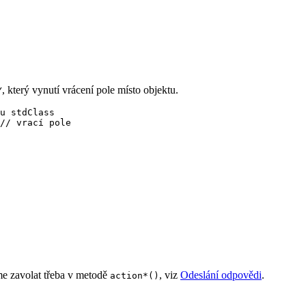
, který vynutí vrácení pole místo objektu.
Y
u stdClass

// vrací pole

e zavolat třeba v metodě
, viz
Odeslání odpovědi
.
action*()