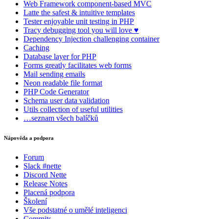
Web Framework
component-based MVC
Latte
the safest & intuitive templates
Tester
enjoyable unit testing in PHP
Tracy
debugging tool you will love ♥
Dependency Injection
challenging container
Caching
Database
layer for PHP
Forms
greatly facilitates web forms
Mail
sending emails
Neon
readable file format
PHP Code Generator
Schema
user data validation
Utils
collection of useful utilities
…seznam všech balíčků
Nápověda a podpora
Forum
Slack #nette
Discord Nette
Release Notes
Placená podpora
Školení
Vše podstatné o umělé inteligenci
Commits