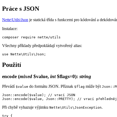
Práce s JSON
Nette\Utils\Json
je statická třída s funkcemi pro kódování a dekódová
Instalace:
Všechny příklady předpokládají vytvořený alias:
Použití
encode
(
mixed
$value,
int
$flags=0)
:
string
Převádí
do formátu JSON. Příznak
může být
$value
$flag
Json::P
Json::encode($value); // vrací JSON

Při chybě vyhazuje výjimku
.
Nette\Utils\JsonException
try {
